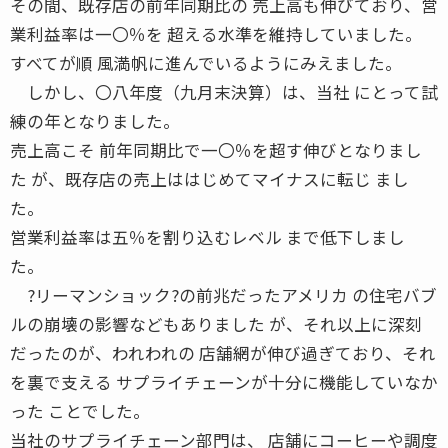
その間、既存店の前年同期比の 売上高も伸びており、営
業利益率は一〇％を 超える水準を維持していました。
すべてが順 風満帆に進んでいるようにみえました。
しかし、〇八年度（九月末決算）は、当社 にとって試
練の年となりました。
売上高こそ 前年同期比で一〇％を超す伸びとなりまし
た が、既存店の売上ははじめてマイナスに転じ まし
た。
営業利益率は五％を割り込むレベル まで低下しまし
た。
?リーマンショック?の前兆だったアメリカ の住宅バブ
ルの崩壊の影響などもありました が、それ以上に深刻
だったのが、われわれの 店舗網が伸び過ぎており、それ
を裏で支える サプライチェーンが十分に機能していなか
った ことでした。
当社のサプライチェーン部門は、 店舗にコーヒーや調度