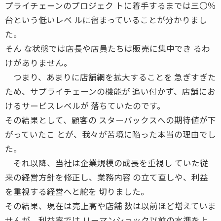
プライチェーンのプロジェク トに着手するまでは三〇％
台という低いレベ ルに留まっていることが分かりまし
た。
そん な状態では店長や店員たちは販売に集中でき るわ
けがありません。
つまり、あまりに店舗網を拡大することを 急ぎすぎた
ため、サプライチェーンの機能が 追い付かず、店舗にお
けるサービスレベルが 落ちていたのです。
その結果として、顧客の スターバックスへの期待値が下
がっていたこ とが、我々が苦境に陥った本当の理由でし
た。
それ以降、当社は企業規模の成長を重視し ていた従
来の経営方針を修正し、業務内容 の立て直しや、利益
を重視する経営へと舵を 切りました。
その結果、現在は売上高や店舗 数は以前ほど増えていま
せんが、利益率では リーマンショック以前の水準を上