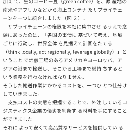
加え て、生のコーヒー豆（green coffee）を、原 産地の
南米やアフリカなどから海上コンテナ たサプライチェ
ーンを一つに統合しました（図 ２）。
サプライチェーンの権限を本社に集中させ るうえで念
頭にあったのは、「各国の事情に 基づいて考え、地域
ごとに行動し、世界全体 を見据えて計画をたてる
（think locally, act regionally, leverage globally）」と
いうこと で焙煎工場のあるアメリカやヨーロッパ、ア
ジアの港まで輸送し、そこから工場まで横持 ちすると
いう業務を行わなければなりません。
そうした輸送作業にかかるコストを、一つひ とつ仕分け
していきました。
支払コストの実態を把握することで、外注 しているロ
ジスティクス企業の優劣を判断す る材料を手にすること
ができました。
それに よって安くて高品質なサービスを提供してい る