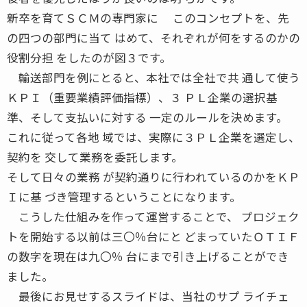
新卒を育てＳＣＭの専門家に このコンセプトを、先
の四つの部門に当て はめて、それぞれが何をするのかの
役割分担 をしたのが図３です。
輸送部門を例にとると、本社では全社で共 通して使う
ＫＰＩ（重要業績評価指標）、３ ＰＬ企業の選択基
準、そして支払いに対する 一定のルールを決めます。
これに従って各地 域では、実際に３ＰＬ企業を選定し、
契約を 交して業務を委託します。
そして日々の業務 が契約通りに行われているのかをＫＰ
Ｉに基 づき管理するということになります。
こうした仕組みを作って運営することで、 プロジェク
トを開始する以前は三〇％台にと どまっていたＯＴＩＦ
の数字を現在は九〇％ 台にまで引き上げることができ
ました。
最後にお見せするスライドは、当社のサプ ライチェ