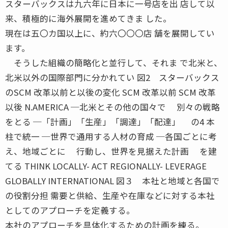
スターバックスは九六年に日本に一号店を出 店して以
来、積極的に海外展開を進めてきま した。
現在は五〇カ国以上に、約六〇〇〇店 舗を展開してい
ます。
そうした組織の簡略化と並行して、それま で北米と、
北米以外の国際部門に分かれてい 図2 スターバックス
のSCM 改革以前と以後の変化 SCM 改革以前 SCM 改革
以後 N.AMERICA ─北米とその他の国々で 別々の戦略
をとる ─「計画」「生産」「調達」「配達」 の4 本
柱で統一 ─世界で通用する人材の育成 ─各国ごとに考
え、地域ごとに 行動し、世界を見据えた計画 を建
てる THINK LOCALLY- ACT REGIONALLY- LEVERAGE
GLOBALLY INTERNATIONAL 図３ 本社と地域と各国で
の役割分担 需要と供給、生産や在庫などに対する本社
としてのアプローチを定義する。
本社のアプローチを具体化するための計画を練る。