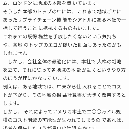
ム、ロンドンに地域の本部を置 いています。
そうした本部のトップの中には、 これまで地域ごとに
あったサプライチェーン機 能をシアトルにある本社で一
括して行うこと に抵抗するものもいました。
これまでの既得 権益を手放したくないという気持ち
や、各地 のトップのエゴが働いた側面もあったのかも
しれません。
しかし、会社全体の最適化には、本社で 大枠の戦略
を立て、それに従って各地域の本 部が動くというやり方
のほうが理にかなって います。
例えば、ある地域では、中東から仕 入れることでコス
トが下がり、その地域の損 益計算書が大きく改善すると
します。
しかし、 それによってアメリカ本土で二〇〇万ドル規
模のコスト削減の可能性が失われてしまうの であれば、
後者を優先したほうが良いのは明 らかです。