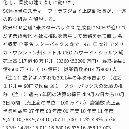
化 し、業務の建て直しに動いた。
SCM担当のスティ ーブ・ラブジョイ上席副社長が、一連
の取り組み を解説する。
欧米SCM会議? 米スターバックス 急成長にSCMが追いつ
かず業績悪化 本社に権限を集中して業務を建て直し 会
社概要 企業名 スターバックス 創立 1971 年 本社 アメリ
カ・ワシントン州シアトル CEO ハワード・シュルツ 総
売上高 117 億40 万ドル（9360 億3200 万円） 最終損益 1
億4500 万ドル（116 億円） 従業員数 約14 万9000 人
（注１）数字はいずれも2011年の年次報告より （注2）
１ドル＝ 80円で換算 図１ スターバックスの業績の推
移 （注１）過去5 年間の決算の締日は 9月27日から10月
3日の間 （売上高の単位：100 万ドル） 店舗数 売上高
営業利益率 07 年度 08 年度 09 年度 10 年度 11 年度
9,411 10,383 9,774 10,707 11,700 11.2％ 4.9％ 5.7％
13.3％ 14.8％ 15,011 16,680 16,635 16,858 17,003