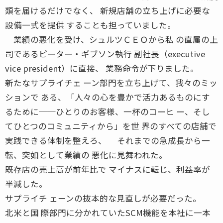
類を届けるだけでなく、 新規店舗の立ち上げに必要な
設備一式を提供 することも担っていました。
業績の悪化を受け、シュルツＣＥＯから私 の直属の上
司であるピーター・ギブソン執行 副社長（executive
vice president）に直接、 業務命令が下りました。
新たなサプライチェ ーン部門を立ち上げて、我々のミッ
ションで ある、「人々の心を豊かで活力あるものにす
るために──ひとりのお客様、一杯のコーヒ ー、そし
てひとつのコミュニティから」を世 界のすべての店舗で
実践できる体制を整えろ、 それまでの急成長から一
転、突如として業績の 悪化に見舞われた。
既存店の売上高が前年比で マイナスに転じ、利益率が
半減した。
サプライチ ェーンの抜本的な見直しが必要だった。
北米と国 際部門に分かれていたSCM機能を本社に一本