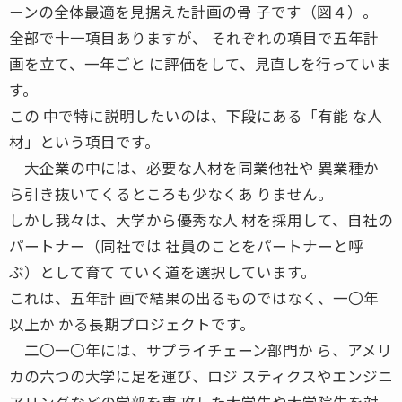
ーンの全体最適を見据えた計画の骨 子です（図４）。
全部で十一項目ありますが、 それぞれの項目で五年計
画を立て、一年ごと に評価をして、見直しを行っていま
す。
この 中で特に説明したいのは、下段にある「有能 な人
材」という項目です。
大企業の中には、必要な人材を同業他社や 異業種か
ら引き抜いてくるところも少なくあ りません。
しかし我々は、大学から優秀な人 材を採用して、自社の
パートナー（同社では 社員のことをパートナーと呼
ぶ）として育て ていく道を選択しています。
これは、五年計 画で結果の出るものではなく、一〇年
以上か かる長期プロジェクトです。
二〇一〇年には、サプライチェーン部門か ら、アメリ
カの六つの大学に足を運び、ロジ スティクスやエンジニ
アリングなどの学部を専 攻した大学生や大学院生を対