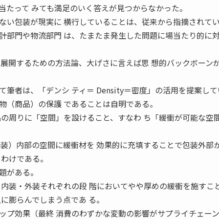
当たって みても満足のいく答えが見つからなかった。
い包装が現実に 横行していることは、従来から指摘されて
計部門や物流部門 は、たまたま発生した問題に場当たり的に
を展開するための方法論、大げさに言えば思 想的バックボーン
者は、「デンシ ティ＝ Density＝密度」の活用を提案し
（商品）の保護 であることは自明である。
品の周りに「空間」を設けること、すなわ ち「緩衝が可能な空
外装）内部の空間に緩衝材を 効果的に充填することで包装外部
るわけである。
題がある。
・内装・外装それぞれの段 階においてやや厚めの緩衝を施すこ
上に膨らんでしまう点であ る。
ップ効果（最終 消費のわずかな変動の影響がサプライチェー