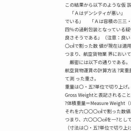
この結果から以下のような仮 
「Ａはデンシティが悪い」 「
でいる」 「Ａは容積の三三・
四％の過剰包装となっている疑
良さそうである」（注意：良い
〇㎤で割った数 値が現在は適
つまり、航空貨物業 界におい
厳密には以下の通りである。
航空貨物運賃の計算方法 ?実重量
て測 った重さ。
重量は〇・五?単位で切り上げ
Gross Weightと表記される
?体積重量＝Measure We
それを六〇〇〇㎤で割った数値
つまり、六〇〇〇㎤を一?として
（寸法は〇・五?単位で切り上