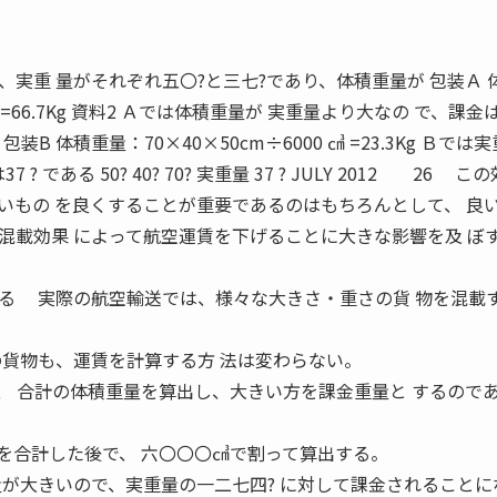
実重 量がそれぞれ五〇?と三七?であり、体積重量が 包装Ａ 
㎤ =66.7Kg 資料2 Ａでは体積重量が 実重量より大なの で、課金は6
50? 包装B 体積重量：70×40×50cm÷6000 ㎤ =23.3Kg Ｂで
 である 50? 40? 70? 実重量 37 ? JULY 2012 26 こ
いもの を良くすることが重要であるのはもちろんとして、 良
混載効果 によって航空運賃を下げることに大きな影響を及 ぼ
る 実際の航空輸送では、様々な大きさ・重さの貨 物を混載
の貨物も、運賃を計算する方 法は変わらない。
、 合計の体積重量を算出し、大きい方を課金重量と するので
合計した後で、 六〇〇〇㎤で割って算出する。
量が大きいので、実重量の一二七四? に対して課金されることに