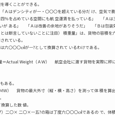
説を導くことができる。
Ａはデンシティが一・〇〇〇を超えている分だ け、空気で
四％を占めている空間にも航 空運賃を払っている」 「Ａは
いが ある」 「Ａは改善の余地がありそうだ」 「Ｂは包装
 とは断言していないことに注目） 積重量」は、貨物の容積を
用されている。
ては六〇〇〇㎤が一?として換算されて いるわけである。
＝Actual Weight（ＡＷ） 航空会社に渡す貨物を実際に秤
。
こともある。
ight（ＭＷ） 貨物の最大外寸（縦・横・高さ）を測って体 積を算
。
換算した数 値。
げ）二〇× 二〇×一五?の箱は丁度六〇〇〇㎤であるの で、体