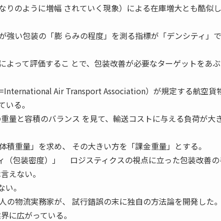
なりのように増幅 されていく現象）による在庫増大とも酷似
強い包装の「膨 らみの程度」を測る指標が「デンシティ」
によって評価するこ とで、包装改善が必要なターゲットをあぶ
ational Air Transport Association）が規定する航空貨
ている。
の重量と容積のバランス を見て、輸送コストに与える負荷が大
積重量」を求め、 その大きい方を「課金重量」とする。
シティ（包装密度）」 ロジスティクスの視点に立った包装改善の
は言えない。
しない。
人の物流実務家が、 試行錯誤の末に独自の方法論を開発した
業界に広がっている。