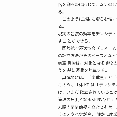
階を遡るのに応じて、ムチのし
る。
このように過剰に膨らむ傾向が
る。
現実の包装の効率をデンシティ
すこ とができる。
国際航空運送協会（ＩＡＴＡ=Intern
の計算方法がそのベースとなっ
航空 貨物は、対象となる貨物
うを 基に運賃を計算する。
具体的には、「実重量」と「体
このうち「体 KPIは「デン
は、いまだ 確立されていると
管理の尺度となるKPIも存在 
丸腰のまま前線に立たされた一
そのノウハウが今、 静かに産