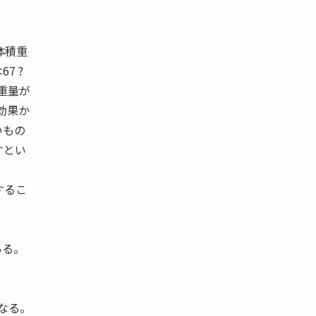
体積重
7 ?
は実重量が
の効果か
いもの
すとい
するこ
ある。
なる。