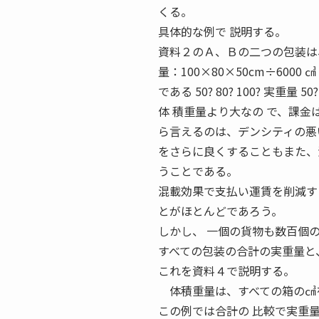
くる。
具体的な例で 説明する。
資料２のＡ、Ｂの二つの包装は、
量：100×80×50cm÷6000 
である 50? 80? 100? 実重量 
体 積重量より大なの で、課金は37 ?
ら言えるのは、デンシティの悪
をさらに良くすることもまた、
うことである。
混載効果で支払い運賃を削減す
とがほとんどであろう。
しかし、 一個の貨物も数百個
すべての包装の合計の実重量と
これを資料４で説明する。
体積重量は、すべての箱の㎤を
この例では合計の 比較で実重