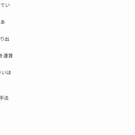
してい
であ
り出
物 運賃
きいほ
手法
。