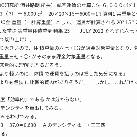
C研究所 酒井路朗 所長） 航空運賃の計算方法 ６,０００㎤を1 
?） ÷ 6,000 ㎤ 20×20×15÷6000＝1 ? 資料1 実重量
 重量（＝計算重量）として、 運賃が計算される 20? 15 ? 2
た重さ 実重量体積重量 特集 25 JULY 2012 それぞれ六七
位で切り上げ）。
大きいので、体 積重量の六七・〇?が課金対象重量となり、包
重量三七・〇? がそのまま課金対象重量となる。
覚的に理解でき るだろう。
より軽いのに、体積 で運賃を払うのは損した気分になる」 
よりも包装 に比較的贅肉がありそうだ」 しかし、これだけ
程度「効率的」である かは分からない。
 デンシティを算出してみる。
てみるわけである。
：23.3 ÷37.0＝0.630 Ａのデンシティは一・三三四。
なる。