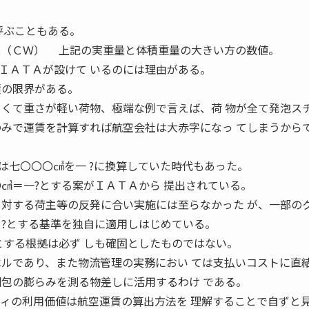
量と呼ぶこともある。
Weight（ＣＷ） 上記の実重量と体積重量の大きい方の数値。
ＡＴＡが設けて いるのには理由がある。
積の限界がある。
きくて重さが軽い荷物、極端な例で言えば、荷 物が全て発泡ス
のみで運賃を計算すれば航空会社は大赤字になっ てしまうから
七〇〇〇㎤を一 ?に換算していた時代もあった。
〇㎤＝一?とする案がＩＡＴＡから 提出されている。
 対する荷主等の反発に合い実施には至らなかった が、一部の
 ?とする基準を独自に適用しはじめている。
する根拠は必ず しも確固としたものではない。
ベルであり、また物流管理の実務におい ては支払いコストに直
梱包の膨らみを測る物差しに活用するわけ である。
ィの利用価値は航空運賃の算出方法を 理解することで自ずと