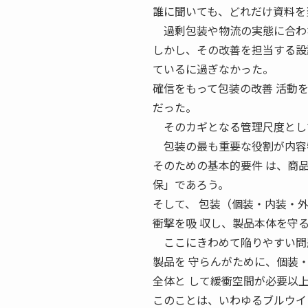
誰に聞いても、どれだけ資料を
過剰包装や物流の実態に合わな
しかし、その改善を担当する設
ているに過ぎなかった。
確信をもって包装の改善 活動
だった。
そのカギとなる管理尺度として筆
包装の最も重要な役割が内容物
そのための基本的要件 は、商
保」であろう。
そして、 包装（個装・内装・
衝撃を吸 収し、製品本体を守
ここにきわめて陥りやすい問
製品を 守らんがために、個装
全体と して緩衝空間が必要以
このことは、いわゆるブルウイ