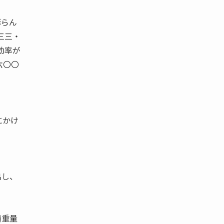
膨らん
三三・
効率が
六〇〇
にかけ
出し、
積重量