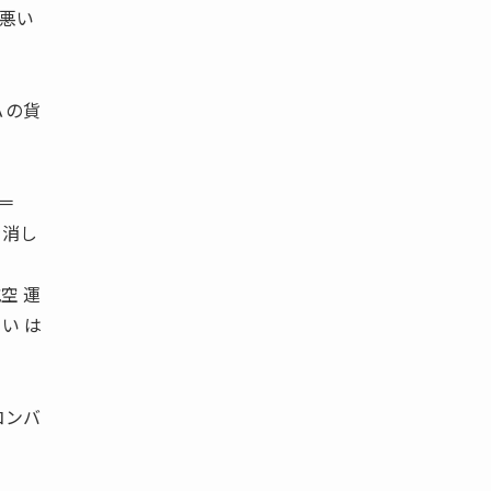
悪い
Ａの貨
＝
を消し
空 運
い は
コンバ