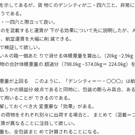
示してあるが、貨 物Ｃのデンシティが二・四六三と、非常に
ようである。
〇・一四六と際立って良い。
ものを混載すると運賃が 下がる効果について先に説明したが、
ら、航空運賃を大幅に削 減できる。
で検証して欲しい。
箱一個あた りで消せる体積重量を算出し（20kg −2.9kg 
合計体積重量の 超過分（798.0kg −574.0kg＝ 224.0kg）
重量が上回る このように、「デンシティ＝一・〇〇〇」は航
払うかの損益分 岐点であると同時に、包装の膨らみ具合、ある
て用いることが できるのである。
しておくべき大 変重要な「効果」がある。
つの荷物をそれぞれ別々に出荷する場合と、 まとめて（混載＝
運賃が異なることに注目して欲しい。
も、全包装まと めて計算されることになる。