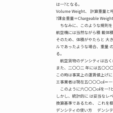
は一?となる。
Volume Weight、 計算重
?課金重量＝Chargeable 
ちなみに、このような規則をＩ
航空機には当然ながら積 載体
そのため、体積がやたらと 大
ルであったような場合、重量 
る。
航空貨物のデンシティは古くは
また、二〇〇二 年には五〇〇
この時は事実上の運賃値上げに
エ事業者は現在五〇〇〇㎤＝一
このように六〇〇〇㎤を一?と
しかし、統計的に は妥当なレ
換算基準であるため、 これを
デンシティの使い方 デンシテ