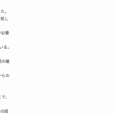
いた。
対処し
が必要
ている。
間の確
からの
とで、
ンの段