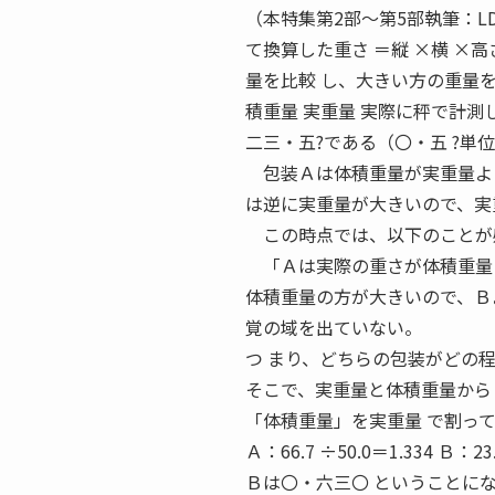
（本特集第2部〜第5部執筆：LD
て換算した重さ ＝縦 ×横 ×高さ（ 
量を比較 し、大きい方の重量を課金
積重量 実重量 実際に秤で計測し
二三・五?である（〇・五 ?単
包装Ａは体積重量が実重量より
は逆に実重量が大きいので、実
この時点では、以下のことが感
「Ａは実際の重さが体積重量
体積重量の方が大きいので、Ｂ
覚の域を出ていない。
つ まり、どちらの包装がどの
そこで、実重量と体積重量から
「体積重量」を実重量 で割っ
Ａ：66.7 ÷50.0＝1.334 Ｂ
Ｂは〇・六三〇 ということに