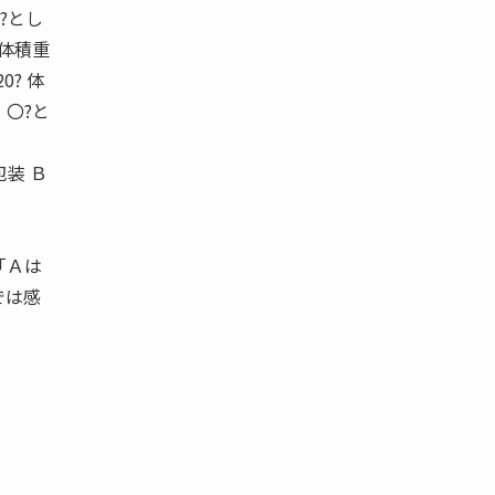
?とし
と体積重
0? 体
・〇?と
装 Ｂ
「Ａは
では感