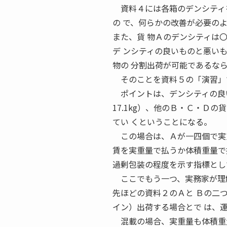
資料４には各箱のデンシティを
の で、何らかの改善が必要の
また、貨 物Ａのデンシティは
デ ンシティの良いものと悪い
物の 分割出荷が可能であるな
そのことを資料５の「演習」
ポイントは、デンシティの良いＡの
17.1kg）、他のＢ・Ｃ・Ｄの貨物の
てい くということになる。
この場合は、Ａが一四個で実
賃を実重量で払うか体積重量で
過剰包装の程度を示す指標とし
ここでもう一つ、実務家が理解
先ほどの資料２のＡと Ｂの二
イン）出荷する場合とで は、
混載の場合、実重量も体積重量