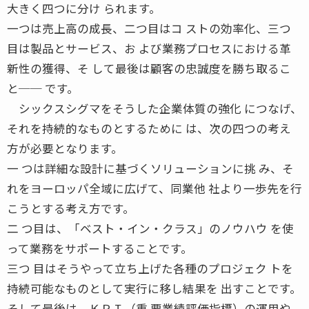
大きく四つに分け られます。
一つは売上高の成長、二つ目はコ ストの効率化、三つ
目は製品とサービス、お よび業務プロセスにおける革
新性の獲得、そ して最後は顧客の忠誠度を勝ち取るこ
と── です。
シックスシグマをそうした企業体質の強化 につなげ、
それを持続的なものとするために は、次の四つの考え
方が必要となります。
一 つは詳細な設計に基づくソリューションに挑 み、そ
れをヨーロッパ全域に広げて、同業他 社より一歩先を行
こうとする考え方です。
二 つ目は、「ベスト・イン・クラス」のノウハウ を使
って業務をサポートすることです。
三つ 目はそうやって立ち上げた各種のプロジェク トを
持続可能なものとして実行に移し結果を 出すことです。
そして最後は、ＫＰＩ（重 要業績評価指標）の運用や