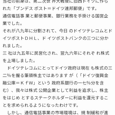
当社の前身は、第二次世 界大戦後に旧西ドイツに作ら
れた「ブンデス ポスト＝ドイツ連邦郵便」です。
通信電話事 業と郵便事業、銀行業務を手掛ける国営企
業でした。
それが八九年に分割されて、今日 のドイツテレコムとド
イツポストＤＨＬ、ド イツポストバンクの三つに分か
れました。
三 社は九五年に民営化され、翌九六年にそれぞ れ株式
を上場しました。
ドイツテレコムにとってドイツ政府は現在 も株式の三
二％を握る筆頭株主ではあります が（「ドイツ復興金
融公庫＝ＫｆＷ」という 政府系銀行の一七％分を含
む）、我々は株式 公開企業として利益を追求し、株主
をはじめ とするステークホルダーに利益を還元するこ
とを求められるようになったわけです。
しかし、通信電話事業の市場環境は、規 制緩和が進