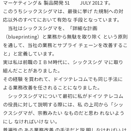
マーケティング＆ 製品開発 51 JULY 2012 す。
このうちシックスシグマは、最後に挙げ た規制への対
応以外のすべてにおいて有効な 手段となっています。
当社はシックスシグマを、「詳細な計画
（blueprinting）と業務から無駄を取り除く という原則
を通して、当社の業務とサプライ チェーンを改善するこ
と」と定義しています。
実は私は前職のＩＢＭ時代に、シックスシグ マに取り
組んだことがありました。
その経験 を買われて、ドイツテレコムでも同じ手法に
よる業務改善を任されることになりました。
シックスシグマについて最初に私がドイツ テレコム
の役員に対して説明する際には、私 の上司から「シッ
クスシグマが、宗教みたい なものだと思わ れないよう
にし なければいけな い。
普遍性の ある業務改善 の手法だと説 明しなければい け