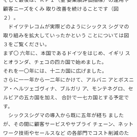
顧客ニーズをくみ 取り改善を続けることです（図
２）。
ドイツテレコムが実際どのようにシックス シグマの
取り組みを拡大していったかという ことについては図
３をご覧ください。
まず〇 六年に、本国であるドイツをはじめ、イギリ ス
とオランダ、チェコの四カ国で始めました。
それを一〇年には、十二カ国に広げました。
さらに一一年から一二年にかけて、アルバニ アとボスニ
ア・ヘルツェゴヴィナ、ブルガリ ア、モンテネグロ、セ
ルビアの五カ国を加え、 合計で一七カ国とする予定で
す。
シックスシグマの導入から既に五年が経ち ました
が、その間に顧客サービスやサプライ チェーン、ネット
ワーク技術やセールスなど の各部門でコスト削減のた