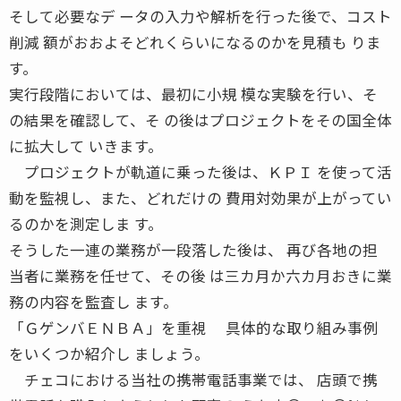
そして必要なデ ータの入力や解析を行った後で、コスト
削減 額がおおよそどれくらいになるのかを見積も りま
す。
実行段階においては、最初に小規 模な実験を行い、そ
の結果を確認して、そ の後はプロジェクトをその国全体
に拡大して いきます。
プロジェクトが軌道に乗った後は、ＫＰＩ を使って活
動を監視し、また、どれだけの 費用対効果が上がってい
るのかを測定しま す。
そうした一連の業務が一段落した後は、 再び各地の担
当者に業務を任せて、その後 は三カ月か六カ月おきに業
務の内容を監査し ます。
「ＧゲンバＥＮＢＡ」を重視 具体的な取り組み事例
をいくつか紹介し ましょう。
チェコにおける当社の携帯電話事業では、 店頭で携