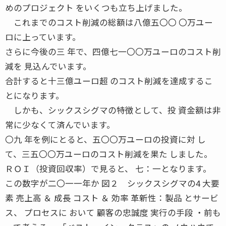
めのプロジェクト をいくつも立ち上げました。
これまでのコスト削減の総額は八億五〇〇 〇万ユー
ロに上っています。
さらに今後の三 年で、四億七一〇〇万ユーロのコスト削
減を 見込んでいます。
合計すると十三億ユーロ超 のコスト削減を達成するこ
とになります。
しかも、シックスシグマの特徴として、投 資金額は非
常に少なくて済んでいます。
〇九 年を例にとると、五〇〇万ユーロの投資に対 し
て、三五〇〇万ユーロのコスト削減を果た しました。
ＲＯＩ（投資回収率）で見ると、 七：一となります。
この数字が二〇一一年か 図２ シックスシグマの4 大要
素 売上高 ＆ 成長 コスト ＆ 効率 革新性：製品 とサービ
ス、 プロセスに おいて 顧客の忠誠度 実行の手段 ・前も