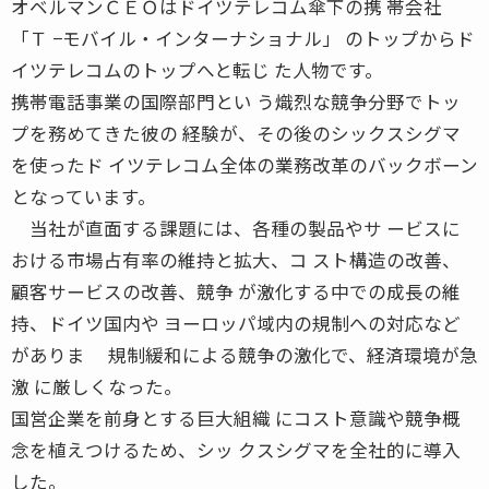
オベルマンＣＥＯはドイツテレコム傘下の携 帯会社
「Ｔ −モバイル・インターナショナル」 のトップからド
イツテレコムのトップへと転じ た人物です。
携帯電話事業の国際部門とい う熾烈な競争分野でトッ
プを務めてきた彼の 経験が、その後のシックスシグマ
を使ったド イツテレコム全体の業務改革のバックボーン
となっています。
当社が直面する課題には、各種の製品やサ ービスに
おける市場占有率の維持と拡大、コ スト構造の改善、
顧客サービスの改善、競争 が激化する中での成長の維
持、ドイツ国内や ヨーロッパ域内の規制への対応など
がありま 規制緩和による競争の激化で、経済環境が急
激 に厳しくなった。
国営企業を前身とする巨大組織 にコスト意識や競争概
念を植えつけるため、シッ クスシグマを全社的に導入
した。