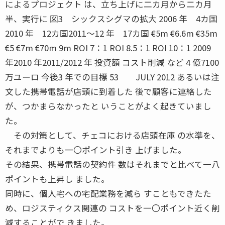
によるプロジェクト は、立ち上げに二カ月から二カ月
半、実行に 図3 シックスシグマの拡大 2006 年 4カ国
2010 年 12カ国2011〜12 年 17カ国 €5m €6.6m €35m
€5 €7m €70m 9m ROI 7：1 ROI 8.5：1 ROI 10：1 2009
年2010 年2011/2012 年 投資額 コスト削減 など 4 億7100
万ユーロ 今後3 年での目標 53 JULY 2012 あるいは注
文した携帯電話が店頭に到着した 後で顧客に連絡した
が、つかまらなかったと いうことがよく起きていまし
た。
その対策として、チェコにおける店頭在庫 の水準を、
それまでよりも一〇ポイント引き 上げました。
その結果、携帯電話の契約件 数はそれまでと比べて一八
ポイントも上昇し ました。
同時に、個人宅への宅配業務を減ら すこともできたた
め、ロジスティクス関連の コストを一〇ポイント近く削
減することがで きました。