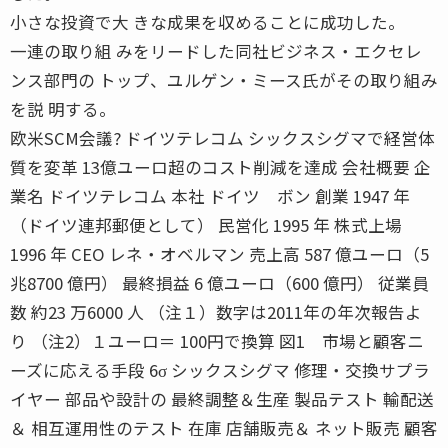
小さな投資で大 きな成果を収めることに成功した。
一連の取り組 みをリードした同社ビジネス・エクセレ
ンス部門の トップ、ユルゲン・ミース氏がその取り組み
を説 明する。
欧米SCM会議? ドイツテレコム シックスシグマで経営体
質を変革 13億ユーロ超のコスト削減を達成 会社概要 企
業名 ドイツテレコム 本社 ドイツ ボン 創業 1947 年
（ドイツ連邦郵便として） 民営化 1995 年 株式上場
1996 年 CEO レネ・オベルマン 売上高 587 億ユーロ（5
兆8700 億円） 最終損益 6 億ユーロ（600 億円） 従業員
数 約23 万6000 人 （注１）数字は2011年の年次報告よ
り （注2）１ユーロ＝ 100円で換算 図1 市場と顧客ニ
ーズに応える手段 6σ シックスシグマ 修理・交換サプラ
イヤー 部品や設計の 最終調整＆生産 製品テスト 輸配送
＆ 相互運用性のテスト 在庫 店舗販売＆ ネット販売 顧客