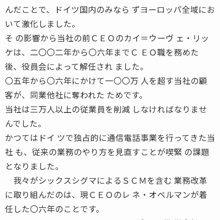
んだことで、ドイツ国内のみなら ずヨーロッパ全域にお
いて激化しました。
そ の影響から当社の前ＣＥＯのカイ＝ウーヴ ェ・リッ
ケは、二〇〇二年から〇六年までＣ ＥＯ職を務めた
後、役員会によって解任され ました。
〇五年から〇六年にかけて一〇〇万 人を超す当社の顧
客が、同業他社に奪われた ためです。
当社は三万人以上の従業員を削減 しなければなりませ
んでした。
かつてはドイ ツで独占的に通信電話事業を行ってきた当
社 も、従来の業務のやり方を見直すことが喫緊 の課題
となりました。
我々がシックスシグマによるＳＣＭを含む 業務改革
に取り組んだのは、現ＣＥＯのレ ネ・オベルマンが着
任した〇六年のことです。