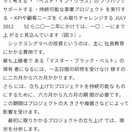
って考える ・「ベスト・イン・クラス」の ノウハウで
サポートする ・持続可能な事業プロジェクト を実行す
る ・KPIや顧客ニーズを くみ取りチャレンジする JULY
2012 52 ら二〇一二年にかけては、一〇：一にまで
上 がると見込んでいます（図３）。
シックスシグマへの投資というのは、主に 社員教育
にかかる費用です。
最も上級者で ある「マスター・ブラック・ベルト」の
保有 者になるには、一五日間の研修を受けなけ 移すの
に二カ月から六カ月かかります。
さら には、立ち上げたプロジェクトを持続可能な もの
にするために、六カ月から九カ月の期 間が必要です。
この期間はプロジェクトの大 きさや複雑さなどによって
影響を受けます。
最初に取りかかるプロジェクトの立ち上げ では、現
状を分析します。