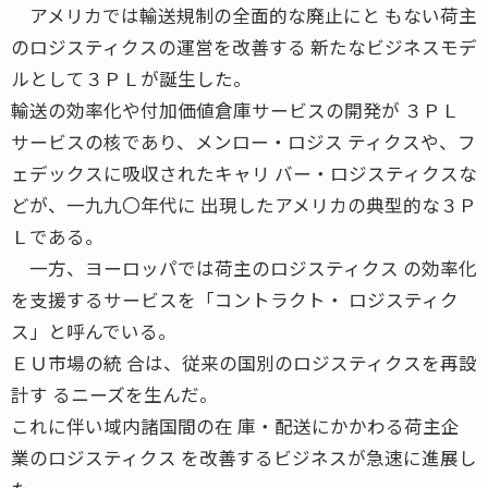
アメリカでは輸送規制の全面的な廃止にと もない荷主
のロジスティクスの運営を改善する 新たなビジネスモデ
ルとして３ＰＬが誕生した。
輸送の効率化や付加価値倉庫サービスの開発が ３ＰＬ
サービスの核であり、メンロー・ロジス ティクスや、フ
ェデックスに吸収されたキャリ バー・ロジスティクスな
どが、一九九〇年代に 出現したアメリカの典型的な３Ｐ
Ｌである。
一方、ヨーロッパでは荷主のロジスティクス の効率化
を支援するサービスを「コントラクト・ ロジスティク
ス」と呼んでいる。
ＥＵ市場の統 合は、従来の国別のロジスティクスを再設
計す るニーズを生んだ。
これに伴い域内諸国間の在 庫・配送にかかわる荷主企
業のロジスティクス を改善するビジネスが急速に進展し