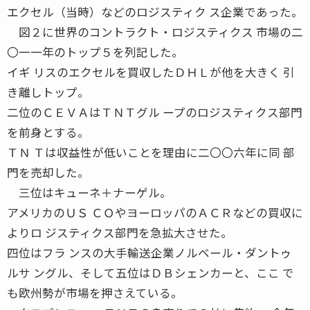
エクセル（当時）などのロジスティク ス企業であった。
図２に世界のコントラクト・ロジスティクス 市場の二
〇一一年のトップ５を列記した。
イギ リスのエクセルを買収したＤＨＬが他を大きく 引
き離しトップ。
二位のＣＥＶＡはＴＮＴグル ープのロジスティクス部門
を前身とする。
ＴＮ Ｔは収益性が低いことを理由に二〇〇六年に同 部
門を売却した。
三位はキューネ＋ナーゲル。
アメリカのＵＳ ＣＯやヨーロッパのＡＣＲなどの買収に
よりロ ジスティクス部門を急拡大させた。
四位はフラ ンスの大手輸送企業ノルベール・ダントゥ
ルサ ングル、そして五位はＤＢシェンカーと、ここ で
も欧州勢が市場を押さえている。