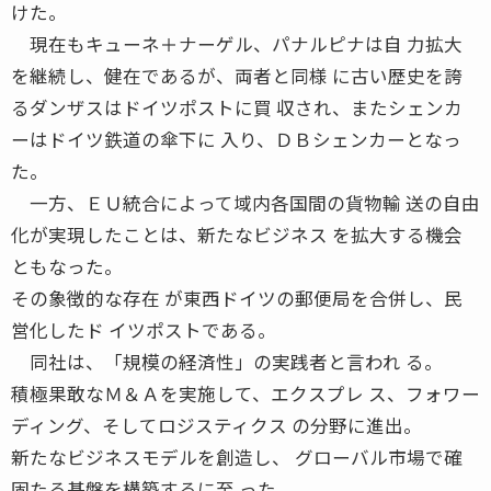
けた。
現在もキューネ＋ナーゲル、パナルピナは自 力拡大
を継続し、健在であるが、両者と同様 に古い歴史を誇
るダンザスはドイツポストに買 収され、またシェンカ
ーはドイツ鉄道の傘下に 入り、ＤＢシェンカーとなっ
た。
一方、ＥＵ統合によって域内各国間の貨物輸 送の自由
化が実現したことは、新たなビジネス を拡大する機会
ともなった。
その象徴的な存在 が東西ドイツの郵便局を合併し、民
営化したド イツポストである。
同社は、「規模の経済性」の実践者と言われ る。
積極果敢なＭ＆Ａを実施して、エクスプレ ス、フォワー
ディング、そしてロジスティクス の分野に進出。
新たなビジネスモデルを創造し、 グローバル市場で確
固たる基盤を構築するに至 った。