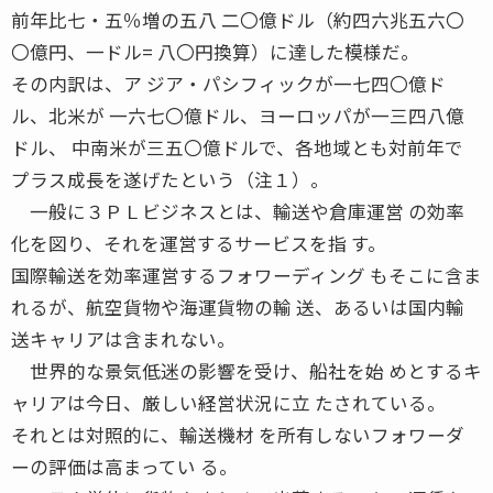
前年比七・五％増の五八 二〇億ドル（約四六兆五六〇
〇億円、一ドル= 八〇円換算）に達した模様だ。
その内訳は、ア ジア・パシフィックが一七四〇億ド
ル、北米が 一六七〇億ドル、ヨーロッパが一三四八億
ドル、 中南米が三五〇億ドルで、各地域とも対前年で
プラス成長を遂げたという（注１）。
一般に３ＰＬビジネスとは、輸送や倉庫運営 の効率
化を図り、それを運営するサービスを指 す。
国際輸送を効率運営するフォワーディング もそこに含ま
れるが、航空貨物や海運貨物の輸 送、あるいは国内輸
送キャリアは含まれない。
世界的な景気低迷の影響を受け、船社を始 めとするキ
ャリアは今日、厳しい経営状況に立 たされている。
それとは対照的に、輸送機材 を所有しないフォワーダ
ーの評価は高まってい る。