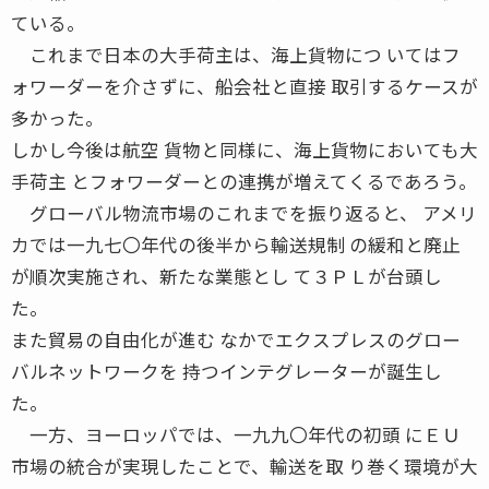
ている。
これまで日本の大手荷主は、海上貨物につ いてはフ
ォワーダーを介さずに、船会社と直接 取引するケースが
多かった。
しかし今後は航空 貨物と同様に、海上貨物においても大
手荷主 とフォワーダーとの連携が増えてくるであろう。
グローバル物流市場のこれまでを振り返ると、 アメリ
カでは一九七〇年代の後半から輸送規制 の緩和と廃止
が順次実施され、新たな業態とし て３ＰＬが台頭し
た。
また貿易の自由化が進む なかでエクスプレスのグロー
バルネットワークを 持つインテグレーターが誕生し
た。
一方、ヨーロッパでは、一九九〇年代の初頭 にＥＵ
市場の統合が実現したことで、輸送を取 り巻く環境が大