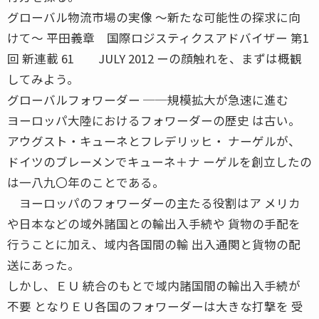
グローバル物流市場の実像 〜新たな可能性の探求に向
けて〜 平田義章 国際ロジスティクスアドバイザー 第1
回 新連載 61 JULY 2012 ーの顔触れを、まずは概観
してみよう。
グローバルフォワーダー ──規模拡大が急速に進む
ヨーロッパ大陸におけるフォワーダーの歴史 は古い。
アウグスト・キューネとフレデリッヒ・ ナーゲルが、
ドイツのブレーメンでキューネ＋ナ ーゲルを創立したの
は一八九〇年のことである。
ヨーロッパのフォワーダーの主たる役割はア メリカ
や日本などの域外諸国との輸出入手続や 貨物の手配を
行うことに加え、域内各国間の輸 出入通関と貨物の配
送にあった。
しかし、ＥＵ 統合のもとで域内諸国間の輸出入手続が
不要 となりＥＵ各国のフォワーダーは大きな打撃を 受