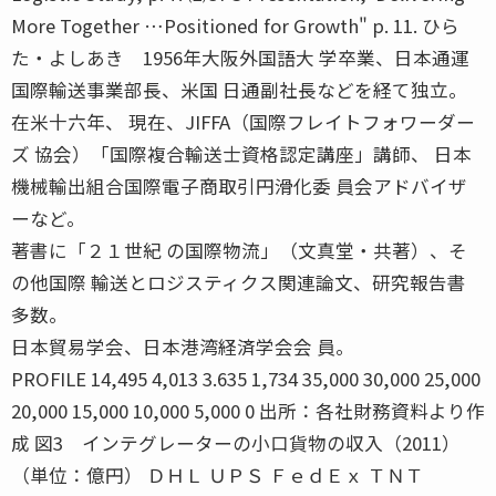
More Together …Positioned for Growth" p. 11. ひら
た・よしあき 1956年大阪外国語大 学卒業、日本通運
国際輸送事業部長、米国 日通副社長などを経て独立。
在米十六年、 現在、JIFFA（国際フレイトフォワーダー
ズ 協会）「国際複合輸送士資格認定講座」講師、 日本
機械輸出組合国際電子商取引円滑化委 員会アドバイザ
ーなど。
著書に「２１世紀 の国際物流」（文真堂・共著）、そ
の他国際 輸送とロジスティクス関連論文、研究報告書
多数。
日本貿易学会、日本港湾経済学会会 員。
PROFILE 14,495 4,013 3.635 1,734 35,000 30,000 25,000
20,000 15,000 10,000 5,000 0 出所：各社財務資料より作
成 図3 インテグレーターの小口貨物の収入（2011）
（単位：億円） ＤＨＬ ＵＰＳ ＦｅｄＥｘ ＴＮＴ