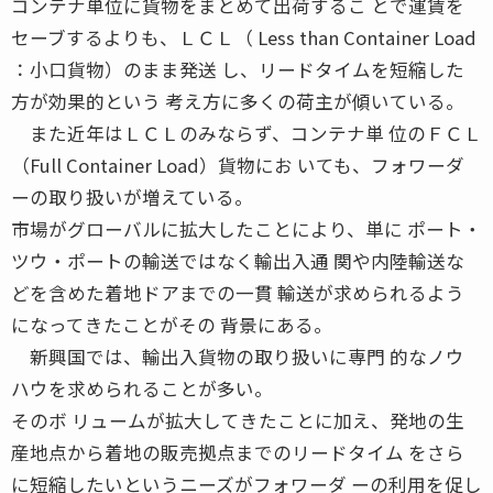
コンテナ単位に貨物をまとめて出荷するこ とで運賃を
セーブするよりも、ＬＣＬ（ Less than Container Load
：小口貨物）のまま発送 し、リードタイムを短縮した
方が効果的という 考え方に多くの荷主が傾いている。
また近年はＬＣＬのみならず、コンテナ単 位のＦＣＬ
（Full Container Load）貨物にお いても、フォワーダ
ーの取り扱いが増えている。
市場がグローバルに拡大したことにより、単に ポート・
ツウ・ポートの輸送ではなく輸出入通 関や内陸輸送な
どを含めた着地ドアまでの一貫 輸送が求められるよう
になってきたことがその 背景にある。
新興国では、輸出入貨物の取り扱いに専門 的なノウ
ハウを求められることが多い。
そのボ リュームが拡大してきたことに加え、発地の生
産地点から着地の販売拠点までのリードタイム をさら
に短縮したいというニーズがフォワーダ ーの利用を促し