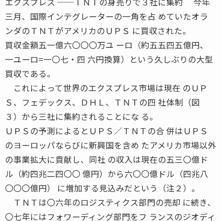
エクスプレス ──ＴＮＴの身売りで３社に集約 今年
三月、国際インテグレーターの一角を占 めていたオラ
ンダのＴＮＴがアメリカのＵＰＳ に買収された。
買収金額五一億六〇〇〇万ユ ーロ（約五五四五億円、
一ユーロ=一〇七・四 六円換算）という久しぶりの大型
買収である。
これによって世界のエクスプレス市場は現在 のＵＰ
Ｓ、フェデックス、ＤＨＬ、ＴＮＴの四 社体制（図
３）から三社に集約されることにな る。
ＵＰＳの予測によるとＵＰＳ／ＴＮＴの合 併はＵＰＳ
のヨーロッパならびに新興国を含め たアメリカ市場以外
の事業拡大に貢献し、同社 の収入は現在の五三〇億ド
ル（約四兆二四〇〇 億円）から六〇〇億ドル（四兆八
〇〇〇億円） に増加する見込みだという（注２）。
ＴＮＴは〇六年のロジスティクス部門の売却 に続き、
〇七年にはフォワーディング部門をフ ランスのジオディ