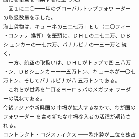
図１に二〇一一年のグローバルトップフォワ ーダー
の取扱数量を示した。
海上貨物は、キュ ーネの三二七万ＴＥＵ（二〇フィー
トコンテナ 換算）を筆頭に、ＤＨＬの二七二万、ＤＢ
シ ェンカーの一七六万、パナルピナの一三一万と 続
く。
一方、航空の取扱いは、ＤＨＬがトップで四 三八万
トン、ＤＢシェンカー一一五万トン、キ ューネが一〇七
万トン、そしてパナルピナが八 五万トンである。
これらが世界を牛耳るヨーロッパのメガフォ ワーダ
ーの現状である。
今後アジアや新興国の 市場が拡大するなかで、わが国の
フォワーダー を含め新たな市場参入者の活躍が期待さ
れる。
コントラクト・ロジスティクス ──欧州勢が上位を独占