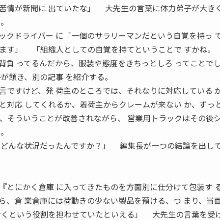
苦情が新聞に 出ていたな」 大先生の言葉に体力弟子が大き
る。
クドライバー に『一個のサラリーマンだという自覚を持っ 
ます」 「組織人としての自覚を持てということで すかね。
背負 ってるんだから、服装や態度をきちっとしろ ってことで
が頷き、別の記事 を紹介する。
ですけど、発 荷主のところでは、それなりに対応している 
と対応 してくれるか、着荷主からクレームが来ない か、ずっ
、そういうことが改善されながら、 営業用トラックはその後
ね。
はどんな状況だったんですか？」 編集長が一つの結論を出し
とにかく倉庫 に入ってきたものを方面別に仕分けて包装す 
ら、倉 業倉庫には荷動きの少ない製品を預ける、つ まり、当
おくという役割を担わせていたといえる」 大先生の言葉を受