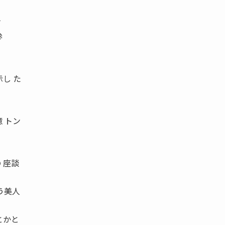
す
参
し た
 トン
 座談
う美人
とかと