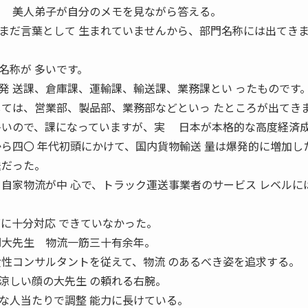
 美人弟子が自分のメモを見ながら答える。
だ言葉として 生まれていませんから、部門名称には出てきま
名称が 多いです。
発 送課、倉庫課、運輸課、輸送課、業務課とい ったものです
しては、営業部、製品部、業務部などといっ たところが出てき
多いので、課になっていますが、実 日本が本格的な高度経済
から四〇 年代初頭にかけて、国内貨物輸送 量は爆発的に増加し
送だった。
る自家物流が中 心で、トラック運送事業者のサービス レベルに
ズに十分対応 できていなかった。
■大先生 物流一筋三十有余年。
女性コンサルタントを従えて、物流 のあるべき姿を追求する。
涼しい顔の大先生 の頼れる右腕。
な人当たりで調整 能力に長けている。