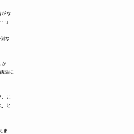
者がな
‥‥」
面倒な
しか
結論に
が、こ
な」と
えま