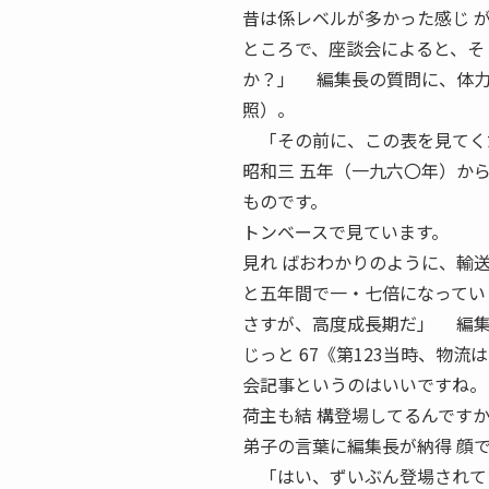
昔は係レベルが多かった感じ 
ところで、座談会によると、そ
か？」 編集長の質問に、体力
照）。
「その前に、この表を見てく
昭和三 五年（一九六〇年）か
ものです。
トンベースで見ています。
見れ ばおわかりのように、輸
と五年間で一・七倍になってい
さすが、高度成長期だ」 編集
じっと 67《第123当時、物
会記事というのはいいですね。
荷主も結 構登場してるんです
弟子の言葉に編集長が納得 顔
「はい、ずいぶん登場されて