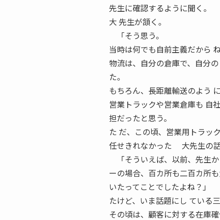
先生に確認するように聞く。
大 先生が頷く。
「そう思う。
当時は何でも自前主義だから 
物流は、自分の倉庫で、自分の
た。
もちろん、長距離輸送のよう 
営業トラックや営業倉庫も 自
担だったと思う。
た だ、この頃、営業用トラッ
任せきれなかった 大先生の話
「そういえば、以前、先生から
ーの場合、百カ所も二百カ所も
いたってことでしたよね？」 
たけど、いま話題にし ている
その頃は、顧客に対する在庫確