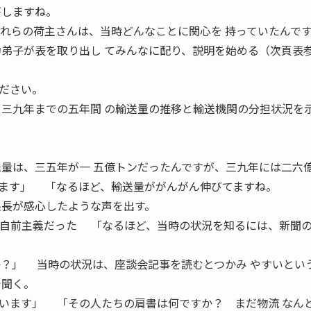
がしますね。
 れらの荷主さんは、当時どんなことに関心を 持っていたんで
弟子が表を取り出し てみんなに配り、説明を始める（次頁表
ださい。
ら三九年までの五年間 の輸送量の推移と輸送機関の分担状況を示
送量は、三五年が一 五億トンだったんですが、三九年には二六億
ます」 「なるほど、輸送量ががんがん伸びてますね。
長が感心したような声を出す。
流は自前主義だった 「なるほど、当時の状況を知るには、新聞の
か？」 当時の状況は、座談会記事を読むとつかみ やすいとい
で聞く。
います」 「その人たちの肩書は何ですか？ まだ物流 なん