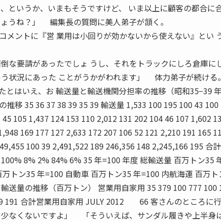
、というか、いまもそうですけど、 いま以上に顧客の都合に
しょうね？」 編集長の質問に美人弟子が頷く。
メントに『営 業用は小回りが効かないから使えない』とい 
面倒な要請があったでしょ うし、それをトラックにしろ倉庫に
いう状況にあった ことがうかがわれます」 体力弟子が続ける
はいえ、お 輸送量と輸送機関分担率の推移（昭和35−39 
 37 38 39 35 39 輸送量 1,533 100 195 100 43 100 
 45 105 1,437 124 153 110 2,012 131 202 104 46 107 1,602 1
1,948 169 177 127 2,633 172 207 106 52 121 2,210 191 165 1
149,455 100 39 2,491,522 189 246,356 148 2,245,166 195 合計
 100% 8% 2% 84% 6% 35 年=100 年度 総輸送量 百万トン35 
百万トン35 年=100 自動車 百万トン35 年=100 内航海運 百万ト
の推移（百万トン） 営業用自家用 35 379 100 777 100 1
206 2,209 191 合計営業用自家用 JULY 2012 66 客さんのところ
も少なくないですよ」 「そういえば、サンダル履きや上半身