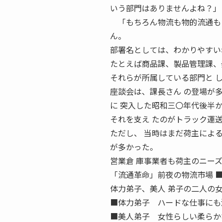
いう部門はありませんよね？」
「もちろん物流も物的流通もま
ん。
部署名としては、わかりやすい
たとえば商品課、製品管理課、
それらが所属している部門と 
座談会は、課長さん の登場が
に 突入した昭和三〇年代後半
それを支え たのがトラック運
ただし、 当時はまだ荷主によ
が多かった。
営業倉 庫事業者も荷主のニー
「流通革命」前夜の物流市場 
体力弟子、美人 弟子の二人の
■体力弟子 ハードな仕事にも
■美人弟子 女性らしい柔らか