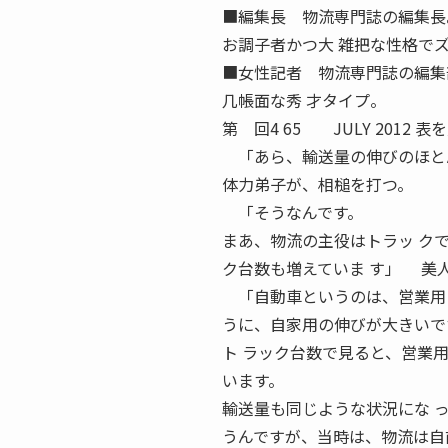
■編集長 物流専門誌の編集長
お調子者かつ大 雑把な性格で
■女性記者 物流専門誌の編集
几帳面な秀 才タイプ。
第 回4 65 JULY 201
「あら、輸送量の伸びのほと
体力弟子が、相槌を打つ。
「そうなんです。
まあ、物流の主役はトラッ ク
ク台数も増えていま す」 美
「自動車というのは、営業用ト
うに、自家用の伸びが大きいで
ト ラック台数で見ると、営業
います。
輸送量も同じような状況にな 
うんですが、当時は、物流は自