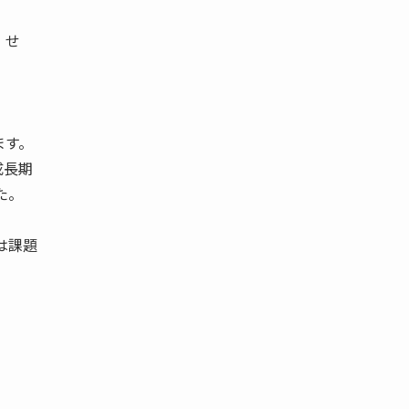
 せ
。
ます。
成長期
た。
は課題