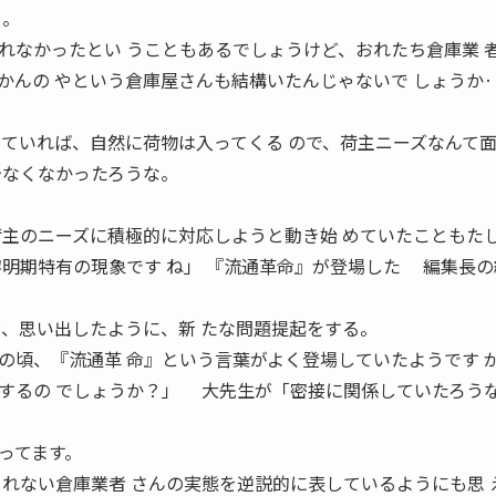
く。
なかったとい うこともあるでしょうけど、おれたち倉庫業 
かんの やという倉庫屋さんも結構いたんじゃないで しょうか
っていれば、自然に荷物は入ってくる ので、荷主ニーズなんて
少なくなかったろうな。
荷主のニーズに積極的に対応しようと動き始 めていたこともた
明期特有の現象です ね」 『流通革命』が登場した 編集長の
が、思い出したように、新 たな問題提起をする。
頃、『流通革 命』という言葉がよく登場していたようです 
するの でしょうか？」 大先生が「密接に関係していたろう
ってます。
きれない倉庫業者 さんの実態を逆説的に表しているようにも思 