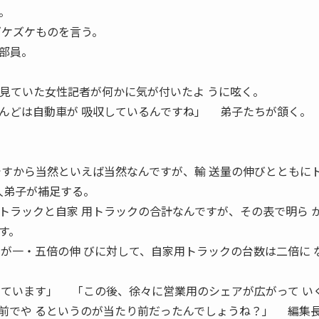
。
ズケズケものを言う。
部員。
2 表を見ていた女性記者が何かに気が付いたよ うに呟く。
んどは自動車が 吸収しているんですね」 弟子たちが頷く。
ですから当然といえば当然なんですが、輸 送量の伸びとともに
人弟子が補足する。
ラックと自家 用トラックの合計なんですが、その表で明ら 
す。
用が一・五倍の伸 びに対して、自家用トラックの台数は二倍に 
っています」 「この後、徐々に営業用のシェアが広がって い
前でや るというのが当たり前だったんでしょうね？」 編集