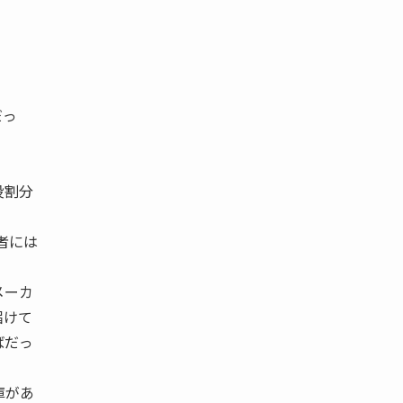
だっ
役割分
者には
メーカ
届けて
ばだっ
庫があ