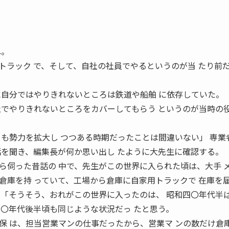
ね。
トラック で、そして、自社の社員でやるというのが当 たり前
に自分ではやりきれないところは鉄道や船舶 に依存していた。
社でやりきれないところをカバーしてもらう というのが当時の
クも勢力を拡大し つつある時期だったことは間違いない」 専業
を聞き、編集長が何か思い出し たように大先生に確認する。
伺った昔話の 中で、先生がこの世界に入られた頃は、大手 
倉庫を持 っていて、工場から倉庫に自家用トラックで 在庫を
「そうそう、おれがこの世界に入ったのは、 昭和四〇年代半
三〇年代後半頃も同じような状況だっ たと思う。
保 は、担当営業マンの仕事だったから、営業マ ンの数だけ倉