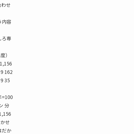
合わせ
う内容
しろ専
。
年度）
1,156
39 162
19 35
年=100
ン 分
,156
に行かせ
はだか