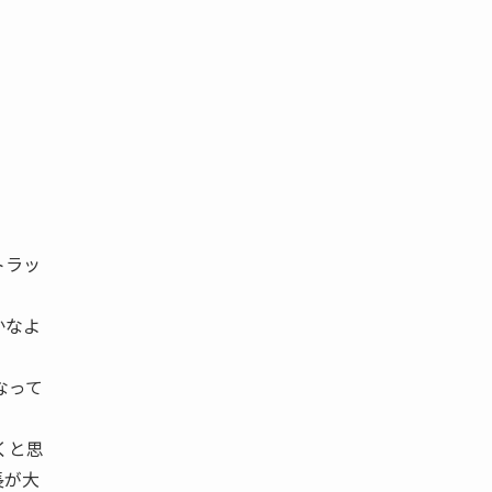
トラッ
かなよ
なって
くと思
長が大