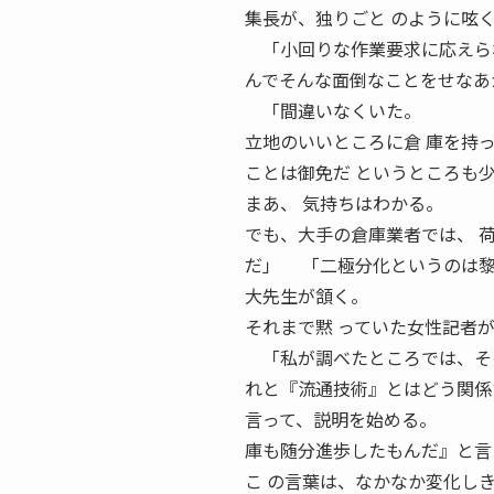
集長が、独りごと のように呟
「小回りな作業要求に応えられ
んでそんな面倒なことをせなあ
「間違いなくいた。
立地のいいところに倉 庫を持
ことは御免だ というところも
まあ、 気持ちはわかる。
でも、大手の倉庫業者では、 
だ」 「二極分化というのは黎
大先生が頷く。
それまで黙 っていた女性記者
「私が調べたところでは、その
れと『流通技術』とはどう関係
言って、説明を始める。
庫も随分進歩したもんだ』と言
こ の言葉は、なかなか変化し