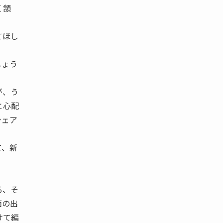
く頷
てほし
しょう
が、う
と心配
シェア
て、新
る、そ
面の出
けて編