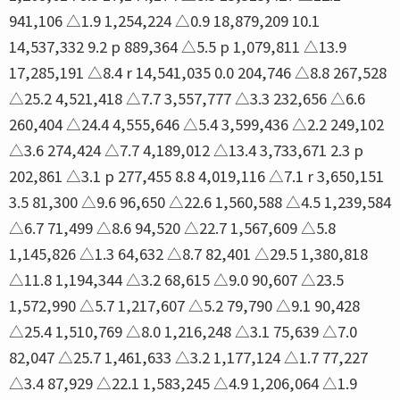
941,106 △1.9 1,254,224 △0.9 18,879,209 10.1
14,537,332 9.2 p 889,364 △5.5 p 1,079,811 △13.9
17,285,191 △8.4 r 14,541,035 0.0 204,746 △8.8 267,528
△25.2 4,521,418 △7.7 3,557,777 △3.3 232,656 △6.6
260,404 △24.4 4,555,646 △5.4 3,599,436 △2.2 249,102
△3.6 274,424 △7.7 4,189,012 △13.4 3,733,671 2.3 p
202,861 △3.1 p 277,455 8.8 4,019,116 △7.1 r 3,650,151
3.5 81,300 △9.6 96,650 △22.6 1,560,588 △4.5 1,239,584
△6.7 71,499 △8.6 94,520 △22.7 1,567,609 △5.8
1,145,826 △1.3 64,632 △8.7 82,401 △29.5 1,380,818
△11.8 1,194,344 △3.2 68,615 △9.0 90,607 △23.5
1,572,990 △5.7 1,217,607 △5.2 79,790 △9.1 90,428
△25.4 1,510,769 △8.0 1,216,248 △3.1 75,639 △7.0
82,047 △25.7 1,461,633 △3.2 1,177,124 △1.7 77,227
△3.4 87,929 △22.1 1,583,245 △4.9 1,206,064 △1.9