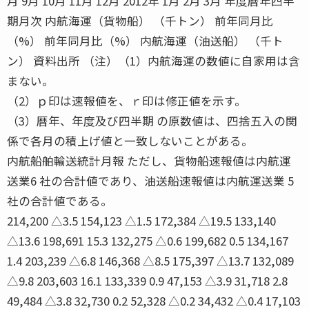
月 9月 10月 11月 12月 2012年 1月 2月 3月 年度暦年四半
期月次 内航海運（貨物船） （千トン） 前年同月比
（%） 前年同月比（%） 内航海運（油送船） （千ト
ン） 資料出所 （注）（1）内航海運の数値に自家用は含
まない。
（2）ｐ印は速報値を、ｒ印は修正値を示す。
（3）暦年、年度及び四半期 の原数値は、四捨五入の関
係で各月の積上げ値と一致しないことがある。
内航船舶輸送統計月報 ただし、貨物船速報値は内航運
送業6 社の合計値であり、油送船速報値は内航運送業 5
社の合計値である。
214,200 △3.5 154,123 △1.5 172,384 △19.5 133,140
△13.6 198,691 15.3 132,275 △0.6 199,682 0.5 134,167
1.4 203,239 △6.8 146,368 △8.5 175,397 △13.7 132,089
△9.8 203,603 16.1 133,339 0.9 47,153 △3.9 31,718 2.8
49,484 △3.8 32,730 0.2 52,328 △0.2 34,432 △0.4 17,103