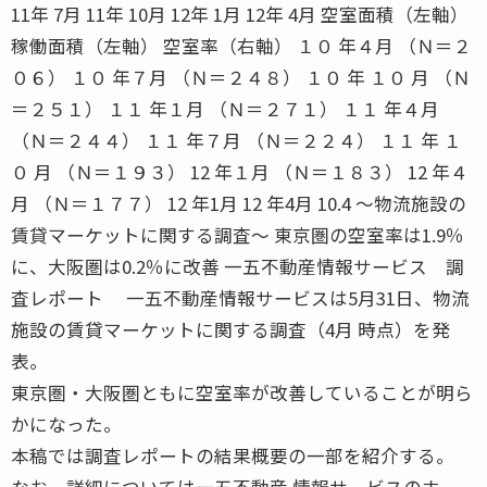
11年 7月 11年 10月 12年 1月 12年 4月 空室面積（左軸）
稼働面積（左軸） 空室率（右軸） １０ 年４月 （Ｎ＝２
０６） １０ 年７月 （Ｎ＝２４８） １０ 年 １０ 月 （Ｎ
＝２５１） １１ 年１月 （Ｎ＝２７１） １１ 年４月
（Ｎ＝２４４） １１ 年７月 （Ｎ＝２２４） １１ 年 １
０ 月 （Ｎ＝１９３） 12 年１月 （Ｎ＝１８３） 12 年４
月 （Ｎ＝１７７） 12 年1月 12 年4月 10.4 〜物流施設の
賃貸マーケットに関する調査〜 東京圏の空室率は1.9％
に、大阪圏は0.2％に改善 一五不動産情報サービス 調
査レポート 一五不動産情報サービスは5月31日、物流
施設の賃貸マーケットに関する調査（4月 時点）を発
表。
東京圏・大阪圏ともに空室率が改善していることが明ら
かになった。
本稿では調査レポートの結果概要の一部を紹介する。
なお、詳細については一五不動産 情報サービスのホー