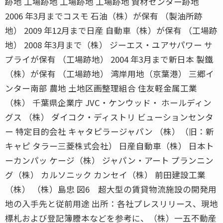
跡地 工場跡地 工場跡地 工場跡地 資材センター跡地
2006 年3月までコスモ 石油（株）が保有 （製油所跡
地） 2009 年12月まで日産 自動車（株）が保有 （工場跡
地） 2008 年3月まで（株） ジーエス・ユアサパワー サ
プライが保有 （工場跡地） 2004 年3月まで新日本 製鐵
（株）が保有 （工場跡地） 湾岸用地（京葉港） 三郷イ
ンター南部 農地 土地区画整理組合 住友軽金属工業
（株） 千葉県企業庁 JVC・ケンウッド・ ホールディン
グス （株） ダイコク・ディストリ ビューションセンタ
ー 特定目的会社 キャタピラージャパン （株）（旧：新
キャピ タラー三菱株式会社） 日産自動車（株） 日本ト
ーカンパッ ケージ（株） ジャパン・アート プランニン
グ（株） カルソニック カンセイ（株） 前田建設工業
（株） （株）島忠 図6 超大型の賃貸物流施設の開発用
地の入手先と従前用途 出所：各社プレスリリース、現地
標札および登記簿謄本などを参考に、（株）一五不動産