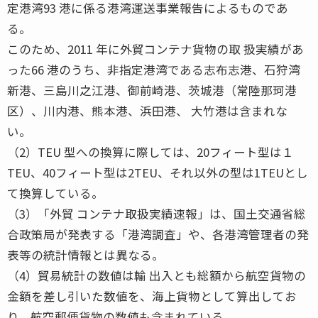
定港湾93 港に係る港湾運送事業報告によるものであ
る。
このため、2011 年に外貿コンテナ貨物の取 扱実績があ
った66 港のうち、非指定港湾である志布志港、石狩湾
新港、三島川之江港、御前崎港、茨城港（常陸那珂港
区）、川内港、熊本港、浜田港、 大竹港は含まれな
い。
（2）TEU 型への換算に際しては、20フィート型は１
TEU、40フィート型は2TEU、それ以外の型は1TEUとし
て換算している。
（3）「外貿 コンテナ取扱実績速報」は、国土交通省総
合政策局が発表する「港湾調査」や、各港湾管理者の発
表等の統計情報とは異なる。
（4）貿易統計の数値は輸 出入とも総額から航空貨物の
金額を差し引いた数値を、海上貨物として算出してお
り、航空郵便貨物の数値も含まれている。