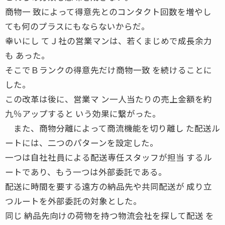
商物一 致によって得意先とのコンタクト回数を増やし
ても何のプラスにもならないからだ。
幸いにし てＪ社の営業マンは、若くまじめで成長余力
も あった。
そこでＢランクの得意先だけ商物一致 を続けることに
した。
この改革は後に、営業マ ン一人当たりの売上金額を約
九％アップすると いう効果に繋がった。
また、商物分離によって商流機能を切り離し た配送ル
ートには、二つのパターンを設定した。
一つは自社社員による配送専任スタッフが担当 するル
ートであり、もう一つは外部委託である。
配送に時間を要する遠方の納品先や共同配送が 成り立
つルートを外部委託の対象とした。
同じ 納品先向けの荷物を持つ物流会社を探して配送 を