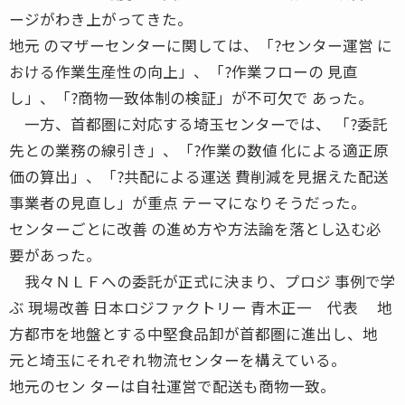
ージがわき上がってきた。
地元 のマザーセンターに関しては、「?センター運営 に
おける作業生産性の向上」、「?作業フローの 見直
し」、「?商物一致体制の検証」が不可欠で あった。
一方、首都圏に対応する埼玉センターでは、 「?委託
先との業務の線引き」、「?作業の数値 化による適正原
価の算出」、「?共配による運送 費削減を見据えた配送
事業者の見直し」が重点 テーマになりそうだった。
センターごとに改善 の進め方や方法論を落とし込む必
要があった。
我々ＮＬＦへの委託が正式に決まり、プロジ 事例で学
ぶ 現場改善 日本ロジファクトリー 青木正一 代表 地
方都市を地盤とする中堅食品卸が首都圏に進出し、地
元と埼玉にそれぞれ物流センターを構えている。
地元のセン ターは自社運営で配送も商物一致。