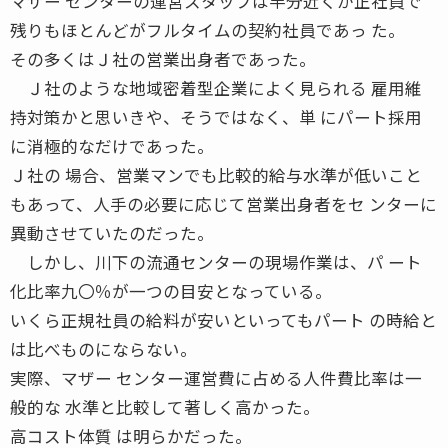
マザー センターの運営スタッフは半分近くが正社員で
残りもほとんどがフルタイムの契約社員であっ た。
その多くはＪ社の営業出身者であった。
Ｊ社のような地域密着型企業によく見られる 雇用維
持対策かと思いきや、そうではなく、単 にパート採用
に消極的なだけであった。
Ｊ社の 場合、営業マンでも比較的給与水準が低いこと
もあって、人手の必要に応じて営業出身者をセ ンターに
異動させていたのだった。
しかし、川下の流通センターの現場作業は、パ ート
化比率九〇％が一つの目安となっている。
いくら正規社員の給料が安いといってもパート の時給と
は比べものにならない。
実際、マザー センター運営費に占める人件費比率は一
般的な 水準と比較して著しく高かった。
高コスト体質 は明らかだった。