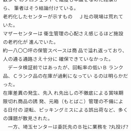
ら、 筆者はそう結論付けている。
老朽化したセンターが示すもの Ｊ社の現場は荒れて
いた。
マザーセンターは 衛生管理の心配さえ感じるほど施設
の老朽化が 進んでいた。
約一八〇〇坪の保管スペースは商 品で溢れ返っており、
人の通る通路さえ十分に 確保できていなかった。
データ検証前ではあったが、回転率の低いＢ ランク
品、Ｃランク品の在庫が過剰になってい るのは明らかだ
った。
在庫差異の発生、先入 れ先出しの不徹底による賞味期
限切れ商品の誘 発、元箱（もとばこ）管理の不備によ
る日付の 逆転、ピッキングミスによる誤出荷など、多く
の課題が散見された。
一方、埼玉センターは委託先のＢ社に業務を ?丸投げ?