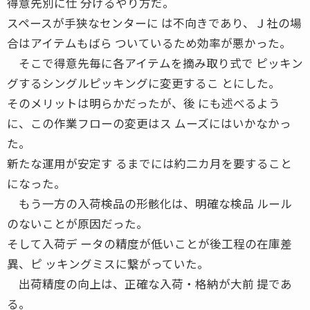
得意先別に仕 分けるやり方だ。
スペースが手狭なセンターに は不向きであり、Ｊ社の場
合はアイテムもばら ついているため効率が悪かった。
そこで得意先毎に各アイテムを摘み取り式で ピッキン
グするシングルピッキングに変更するこ とにした。
そのメリットは明らかだったが、後 にも述べるよう
に、この作業フローの変更はス ムーズにはいかなかっ
た。
新たな運用が安定す るまでには約二カ月を要すること
になった。
もう一方の入荷検品の形骸化は、明確な検品 ルール
のないことが原因だった。
そして入荷デ ータの精度が低いことが後工程の在庫差
異、ピ ッキングミスに繋がっていた。
出荷精度の向上は、正確な入荷・格納が大前 提であ
る。