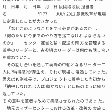
月 日年 月 日年 月 日 段段段段段 担当者
名 印 77 JULY 2012 意識改革が現場
に定着したことが大きかった。
「なぜこのようなことをする必要があるのか」、
「何のために今までのやり方を捨てなければな らない
のか」──センター運営と輸・配送の両 方を管理する
若手のリーダーと、古参組のリー ダーは何度も話し合い
を重ねていた。
その話し合いを通して現場の中軸となるリー ダー二
人に?納得感?が芽生え、それが現場に 浸透していった。
思えばＫ副社長は、プロジェ クトに着手した当初から
「納得しなければ人は 動かない」と口癖のように繰り
返していた。
そ の意味を筆者は改めて痛感させられたのであっ た。
地元のマザーセンターにおける改革・改善の 実施に