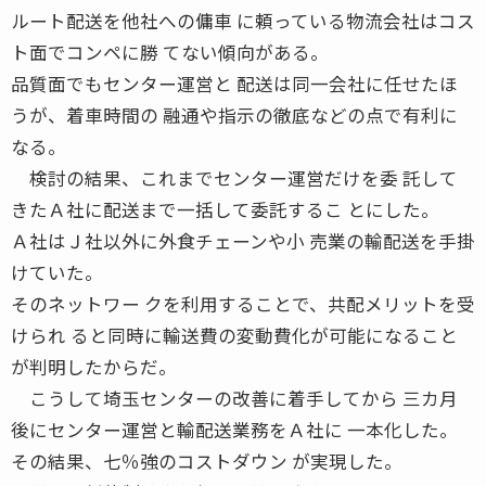
ルート配送を他社への傭車 に頼っている物流会社はコス
ト面でコンペに勝 てない傾向がある。
品質面でもセンター運営と 配送は同一会社に任せたほ
うが、着車時間の 融通や指示の徹底などの点で有利に
なる。
検討の結果、これまでセンター運営だけを委 託して
きたＡ社に配送まで一括して委託するこ とにした。
Ａ社はＪ社以外に外食チェーンや小 売業の輸配送を手掛
けていた。
そのネットワー クを利用することで、共配メリットを受
けられ ると同時に輸送費の変動費化が可能になること
が判明したからだ。
こうして埼玉センターの改善に着手してから 三カ月
後にセンター運営と輸配送業務をＡ社に 一本化した。
その結果、七％強のコストダウン が実現した。