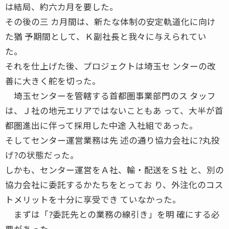
は結局、約六カ月を要した。
その後の三 カ月間は、新たな体制の安定軌道化に向け
た猶 予期間として、Ｋ副社長と我々に与えられてい
た。
それを仕上げた後、プロジェクトは埼玉セ ンターの改
善に大きく舵を切った。
埼玉センターを管轄する首都圏事業部門のス タッフ
は、Ｊ社の地元エリアではないこともあ って、大半が首
都圏進出に伴って採用した中途 入社組であった。
そしてセンター運営業務は先 述の通り協力会社に?丸投
げ?の状態だった。
しかも、センター運営をＡ社、輸・配送をＳ社 と、別の
協力会社に委託するかたちをとってお り、外注化のコス
トメリットを十分に享受でき ていなかった。
まずは「?委託先との業務の線引き」を明 確にする必
要があった。