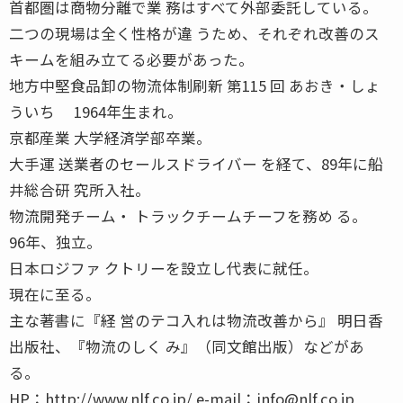
首都圏は商物分離で業 務はすべて外部委託している。
二つの現場は全く性格が違 うため、それぞれ改善のス
キームを組み立てる必要があった。
地方中堅食品卸の物流体制刷新 第115 回 あおき・しょ
ういち 1964年生まれ。
京都産業 大学経済学部卒業。
大手運 送業者のセールスドライバー を経て、89年に船
井総合研 究所入社。
物流開発チーム・ トラックチームチーフを務め る。
96年、独立。
日本ロジファ クトリーを設立し代表に就任。
現在に至る。
主な著書に『経 営のテコ入れは物流改善から』 明日香
出版社、『物流のしく み』（同文館出版）などがあ
る。
HP：http://www.nlf.co.jp/ e-mail：info@nlf.co.jp