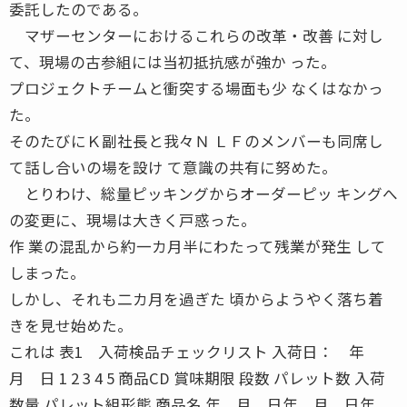
委託したのである。
マザーセンターにおけるこれらの改革・改善 に対し
て、現場の古参組には当初抵抗感が強か った。
プロジェクトチームと衝突する場面も少 なくはなかっ
た。
そのたびにＫ副社長と我々Ｎ ＬＦのメンバーも同席し
て話し合いの場を設け て意識の共有に努めた。
とりわけ、総量ピッキングからオーダーピッ キングへ
の変更に、現場は大きく戸惑った。
作 業の混乱から約一カ月半にわたって残業が発生 して
しまった。
しかし、それも二カ月を過ぎた 頃からようやく落ち着
きを見せ始めた。
これは 表1 入荷検品チェックリスト 入荷日： 年
月 日 1 2 3 4 5 商品CD 賞味期限 段数 パレット数 入荷
数量 パレット組形態 商品名 年 月 日年 月 日年