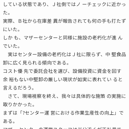
している状態であり、Ｊ社側ではノ ーチェックに近かっ
た。
実際、Ｂ社から在庫差 異が報告されても何の手も打たず
にいた。
しか も、マザーセンターと同様に施設の老朽化が進 ん
でいた。
実はセンター設備の老朽化はＪ社に限らず、中 堅食品
卸に広く見られる傾向である。
コスト優 先で委託会社を選び、設備投資に資金を回す
余 裕もない中堅卸の厳しい現状が如実に表れてい ると
言えるだろう。
さて、現場視察を終え、我々は具体的な施策 の実施に
取りかかった。
まずは「?センター運 営における作業生産性の向上」で
ある。