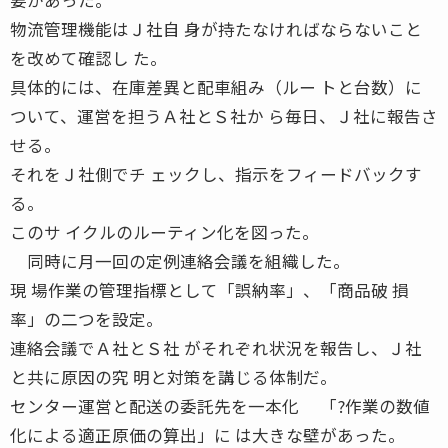
物流管理機能はＪ社自 身が持たなければならないこと
を改めて確認し た。
具体的には、在庫差異と配車組み（ルー トと台数）に
ついて、運営を担うＡ社とＳ社か ら毎日、Ｊ社に報告さ
せる。
それをＪ社側でチ ェックし、指示をフィードバックす
る。
このサ イクルのルーティン化を図った。
同時に月一回の定例連絡会議を組織した。
現 場作業の管理指標として「誤納率」、「商品破 損
率」の二つを設定。
連絡会議でＡ社とＳ社 がそれぞれ状況を報告し、Ｊ社
と共に原因の究 明と対策を講じる体制だ。
センター運営と配送の委託先を一本化 「?作業の数値
化による適正原価の算出」に は大きな壁があった。