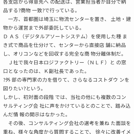
各支店から得意先へ の配送は、営業担当者が自分で納
品する?商物 一致?で行っている。
一方、首都圏は埼玉に物流センターを置き、 土地・建
物から運営まで外部委託している。
Ｄ ＡＳ（デジタルアソートシステム）を使用した種 ま
き式で商品を仕分けて、センターから直接店 舗に納品
し、オリコンなどを回収する完全な商 物分離体制だ。
Ｊ社で我々日本ロジファクトリー（ＮＬＦ）と の窓
口となったのは、Ｋ副社長であった。
?外 部の専門家の力を借りて、さらなるコストダウ ンを
図りたい?という。
しかし、初対面の段階 では、当社の他にも複数のコン
サルティング会 社に声をかけているとのことで、踏み込
んだ情 報の開示はなかった。
その後、コンサルティング会社の選考を兼ね た面談を
重ね、様々な角度から質問することで、 徐々に改善イメ