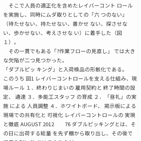
そこで人員の適正化を含めたレイバーコント ロール
を実施し、同時にムダ取りとしての「六 つのない」
（待たせない、持たせない、書かせ ない、探させな
い、歩かせない、考えさせな い）に着手した（図
１）。
その一貫でもある「?作業フローの見直し」 では大き
な欠陥が二つ見つかった。
「ダブルピッ キング」と入荷検品の形骸化である。
このうち 図1 レイバーコントロールを支える仕組み、現
場ルール １．終わりじまいの 雇用契約と 終了時間の設
定、 通達 ３．多能工スタッフ の育成 ２．「昼礼」の実
施 による 人員調整 ４．ホワイトボード、 掲示板による
現場での共有化と 可視化 レイバーコントロールの 実現
と徹底 AUGUST 2012 76 ダブルピッキングとは、そ
の日に出荷する総量 を先ず棚から取り出し、その後で