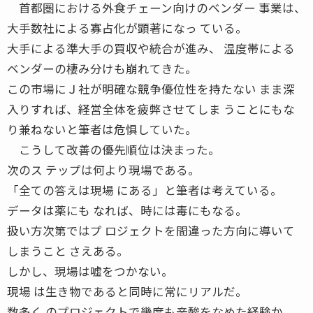
首都圏における外食チェーン向けのベンダー 事業は、
大手数社による寡占化が顕著になっ ている。
大手による準大手の買収や統合が進み、 温度帯による
ベンダーの棲み分けも崩れてきた。
この市場にＪ社が明確な競争優位性を持たない まま深
入りすれば、経営全体を疲弊させてしま うことにもな
り兼ねないと筆者は危惧していた。
こうして改善の優先順位は決まった。
次のス テップは何より現場である。
「全ての答えは現場 にある」と筆者は考えている。
データは薬にも なれば、時には毒にもなる。
扱い方次第ではプ ロジェクトを間違った方向に導いて
しまうこと さえある。
しかし、現場は嘘をつかない。
現場 は生き物であると同時に常にリアルだ。
数多く のプロジェクトで幾度も辛酸をなめた経験か