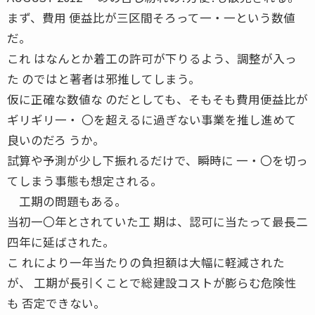
まず、費用 便益比が三区間そろって一・一という数値
だ。
これ はなんとか着工の許可が下りるよう、調整が入っ
た のではと著者は邪推してしまう。
仮に正確な数値な のだとしても、そもそも費用便益比が
ギリギリ一・ 〇を超えるに過ぎない事業を推し進めて
良いのだろ うか。
試算や予測が少し下振れるだけで、瞬時に 一・〇を切っ
てしまう事態も想定される。
工期の問題もある。
当初一〇年とされていた工 期は、認可に当たって最長二
四年に延ばされた。
こ れにより一年当たりの負担額は大幅に軽減された
が、 工期が長引くことで総建設コストが膨らむ危険性
も 否定できない。