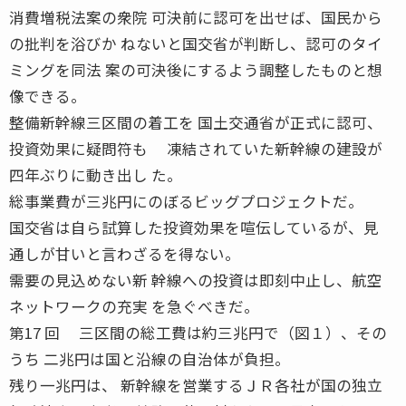
消費増税法案の衆院 可決前に認可を出せば、国民から
の批判を浴びか ねないと国交省が判断し、認可のタイ
ミングを同法 案の可決後にするよう調整したものと想
像できる。
整備新幹線三区間の着工を 国土交通省が正式に認可、
投資効果に疑問符も 凍結されていた新幹線の建設が
四年ぶりに動き出し た。
総事業費が三兆円にのぼるビッグプロジェクトだ。
国交省は自ら試算した投資効果を喧伝しているが、見
通しが甘いと言わざるを得ない。
需要の見込めない新 幹線への投資は即刻中止し、航空
ネットワークの充実 を急ぐべきだ。
第17 回 三区間の総工費は約三兆円で（図１）、その
うち 二兆円は国と沿線の自治体が負担。
残り一兆円は、 新幹線を営業するＪＲ各社が国の独立