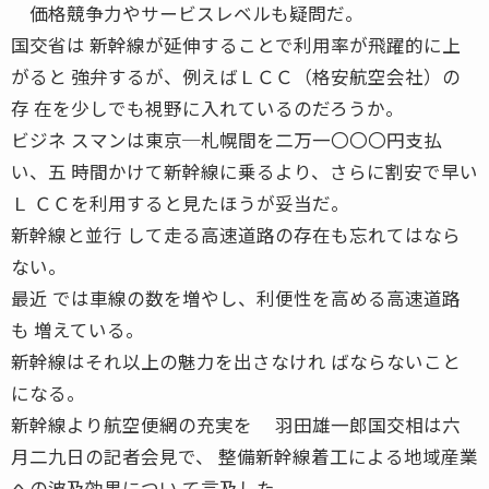
価格競争力やサービスレベルも疑問だ。
国交省は 新幹線が延伸することで利用率が飛躍的に上
がると 強弁するが、例えばＬＣＣ（格安航空会社）の
存 在を少しでも視野に入れているのだろうか。
ビジネ スマンは東京─札幌間を二万一〇〇〇円支払
い、五 時間かけて新幹線に乗るより、さらに割安で早い
Ｌ ＣＣを利用すると見たほうが妥当だ。
新幹線と並行 して走る高速道路の存在も忘れてはなら
ない。
最近 では車線の数を増やし、利便性を高める高速道路
も 増えている。
新幹線はそれ以上の魅力を出さなけれ ばならないこと
になる。
新幹線より航空便網の充実を 羽田雄一郎国交相は六
月二九日の記者会見で、 整備新幹線着工による地域産業
への波及効果につい て言及した。