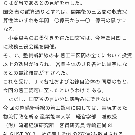
らは妥当であるとの見解を示した。
国交 省の試算通りとすれば、開業後の三区間の収支採
算性はいずれも年間二〇億円から一〇二億円の黒 字に
なる。
小委員会のお墨付きを得た国交省は、今年四月四 日
に政務三役会議を開催。
そこで、整備新幹線の未 着工三区間の全てにおいて投資
以上の効果が得られ、 営業主体のＪＲ各社は黒字にな
るとの最終結論が下 された。
これを受け、ＪＲ各社および沿線自治体の 同意のもと、
今回の着工認可に至ったというわけで ある。
ただし、国交省の言い分は鵜呑みにできない。
今 回の整備新幹線の着工認可に関しては、実現するた
物流行政を斬る 産業能率大学 経営学部 准教授
（財）流通経済研究所 客員研究員 寺嶋正尚 81
AUGUST 2012 めの苦し紛れの?方便?も散見される。