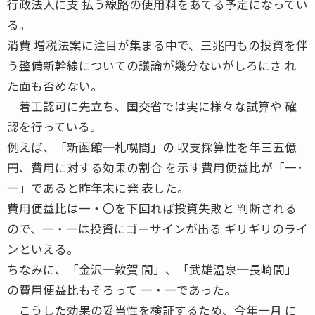
行政法人に支 払う線路の使用料をあてる予定になってい
る。
消費 増税法案に注目が集まる中で、三兆円もの投資を伴
う整備新幹線についての議論が幾分ないがしろにさ れ
た面も否めない。
着工認可に先立ち、国交省では実に様々な試算や 確
認を行っている。
例えば、「新函館─札幌間」の 収支採算性を年三五億
円、費用に対する効果の割合 を示す費用便益比が「一･
一」であると昨年末に発 表した。
費用便益比は一・〇を下回れば投資失敗と 判断される
ので、一・一は投資にゴーサインが出る ギリギリのライ
ンといえる。
ちなみに、「金沢─敦賀 間」、「武雄温泉─長崎間」
の費用便益比もそろって 一・一であった。
こうした効果の妥当性を検証するため、今年一月 に