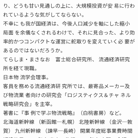
り、どうも甘い見通しの上に、大規模投資が安 易に行わ
れているような気がしてならない。
不幸に も我が国経済は、今後人口減少を軸にした縮小
局面 を余儀なくされるわけで、それに見合った、より効
率的かつコンパクトな運営に舵取りを変えていく必 要が
あるのではないだろうか。
てらしま・まさなお 富士総合研究所、 流通経済研究
所を経て現職。
日本物 流学会理事。
客員を務める流通経済研 究所では、最寄品メーカー及
び物流業 者向けの研究会「ロジスティクス＆チャ ネル
戦略研究会」を主宰。
著書に『事 例で学ぶ物流戦略』（白桃書房）など。
北海道新幹線 （新函館─札幌） 北陸新幹線 （金沢─敦
賀） 九州新幹線 （諌早─長崎） 開業年度総事業費時間