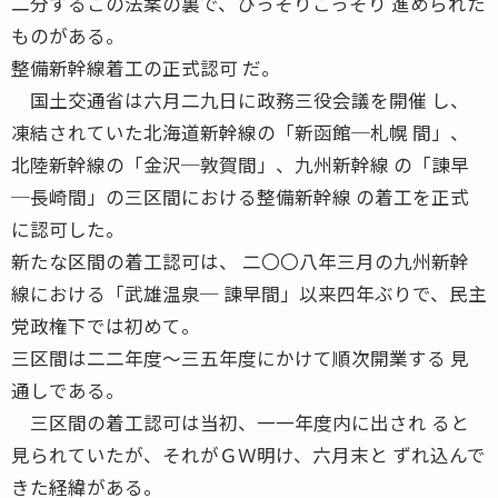
二分するこの法案の裏で、ひっそりこっそり 進められた
ものがある。
整備新幹線着工の正式認可 だ。
国土交通省は六月二九日に政務三役会議を開催 し、
凍結されていた北海道新幹線の「新函館─札幌 間」、
北陸新幹線の「金沢─敦賀間」、九州新幹線 の「諌早
─長崎間」の三区間における整備新幹線 の着工を正式
に認可した。
新たな区間の着工認可は、 二〇〇八年三月の九州新幹
線における「武雄温泉─ 諌早間」以来四年ぶりで、民主
党政権下では初めて。
三区間は二二年度〜三五年度にかけて順次開業する 見
通しである。
三区間の着工認可は当初、一一年度内に出され ると
見られていたが、それがＧＷ明け、六月末と ずれ込んで
きた経緯がある。