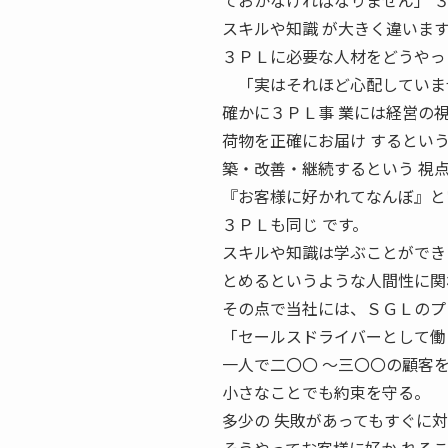
ておかなければなりません」 
スキルや知識 が大きく違いま
３ＰＬに必要な人材をどうやっ
「実はそれほど心配していま
確かに３ＰＬ事 業には経営の
荷物を正確にお届け するとい
築・改善・継続するという 視
『お客様に好かれてなんぼ』と
３ＰＬも同じ です。
スキルや知識は学ぶことができ
とめるというような人間性に関
その点で当社には、ＳＧＬのプ
「セールスドライバーとして働
一人で二〇〇 〜三〇〇の顧客
小さなことでも約束を守る。
多少の 失敗があってもすぐに