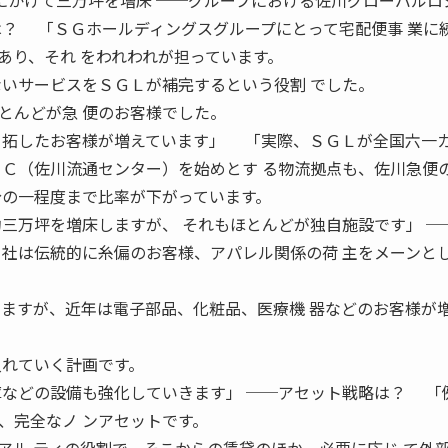
6 来年にかけて三万坪を増床 ──グループにおける佐川グローバル
は？ 「ＳＧホールディングスグループにとって宅配便事 業に
あり、それ をわれわれが担っています。
ないサービスをＳＧＬが補完するという役割 でした。
とんどが急 便のお客様でした。
 拓したお客様が増えています」 「実際、ＳＧＬが全国六一
ＲＣ（佐川流通センター）を始めとす る物流拠点も、佐川急便
分の一程度まで比率が下がっています。
約三万坪を増床しますが、 それもほとんどが独自施設です」 ─
社は伝統的に糸偏のお客様、アパレル関係の荷 主をメーンと
いますが、近年は電子部品、化粧品、医療機 器などのお客様が
入れていく計画です。
庫などの設備も強化していきます」 ──アセット戦略は？ 「
、完全なノ ンアセットです。