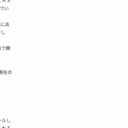
てＡＳ
でい
つに法
でし
目で関
現在の
ールし