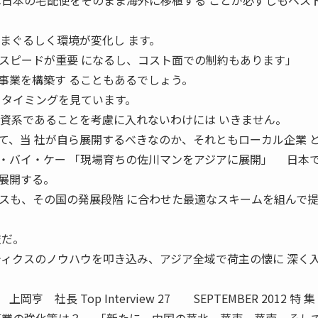
は日本の宅配便をそのまま海外に移植する ことが必ずしもベス
まぐるしく環境が変化し ます。
スピードが重要 になるし、コスト面での制約もあります」 
事業を構築す ることもあるでしょう。
てタイミングを見ています。
外資系であることを考慮に入れないわけには いきません。
て、当 社が自ら展開するべきなのか、それともローカル企業 
・バイ・ケー 「現場育ちの佐川マンをアジアに展開」 日本
展開する。
スも、その国の発展段階 に合わせた最適なスキームを組んで
肢だ。
ティクスのノウハウを叩き込み、アジア全域で荷主の懐に 深く
社長 Top Interview 27 SEPTEMBER 2012 特 集