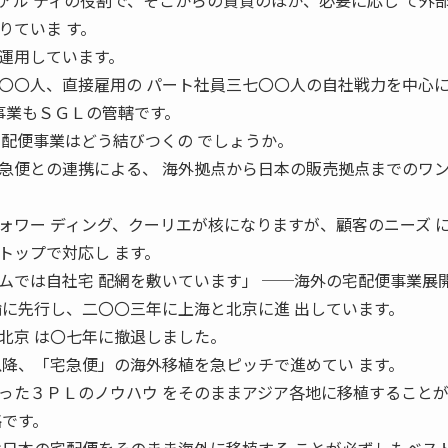
アル ティの役割で、そこからの賃貸のほか、必要に応じ て外
りていま す。
運用しています。
〇〇人、直接雇用の パート社員三七〇〇人の自社戦力を中心
事業もＳＧＬの管轄です。
宅配便事業はどう結びつくの でしょうか。
便との連携による、 海外拠点から日本の販売拠点までのワ
ォワー ディング、クーリエが核になりますが、顧客のニーズ 
トップで対応し ます。
ムでは自社宅 配網を敷いています」 ──海外の宅配便事業展
輸に先行し、二〇〇三年に上海と北京に進 出しています。
北京 は〇七年に撤退しました。
以降、「宅急便」の海外移植を急ピッチで進めてい ます。
た３ＰＬのノウハウ をそのままアジア各地に移植すること
略です。