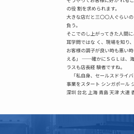
そうやってお客様に好か れる
の役 割を求められます。
大きな店だと三〇〇人ぐらいの
負う。
そこでのし上がってきた人間に
耳学問ではな く、現場を知り
お客様の調子が良い時も悪い時
える」 ──確かにＳＧＬは、
ラスも店長経 験者ですね。
「私自身、セールスドライバー
事業をスタート シンガポール ジ
深圳 台北 上海 青島 天津 大