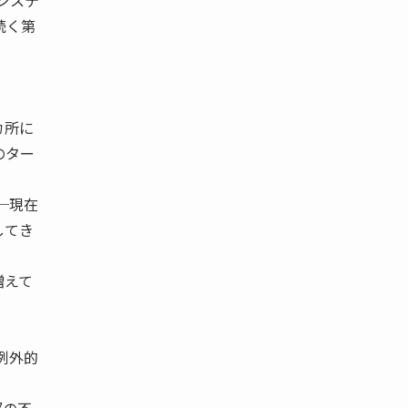
ロジステ
続く第
カ所に
のター
─現在
してき
増えて
例外的