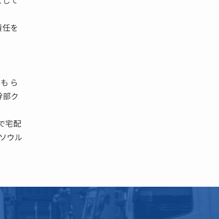
として
責任を
も ら
幹部ク
で宅配
 ソウル