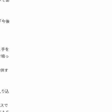
トであ
「今後
と手を
で培っ
提供す
入り込
 スで