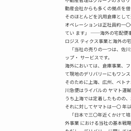
不動産管理はグループのＳＧリ
動産会社からも多くの拠点を借
そのほとんどを汎用倉庫として
オペレーションは正社員約一〇
てい ます」 ──海外の宅配便
ロジス ティクス事業と海外の
「当社の売りの一つは、佐川急
ップ・ サービスです。
海外においては、倉庫事業、フ
て現地のデリバリーにもワンス
そのために上海、広州、ベトナ
川急便はライバルの ヤマト運
うち上海では定着したものの、
それに対してヤマトは一〇 年
「日本で三〇年近くかけて培っ
外事業 における当社の基本戦