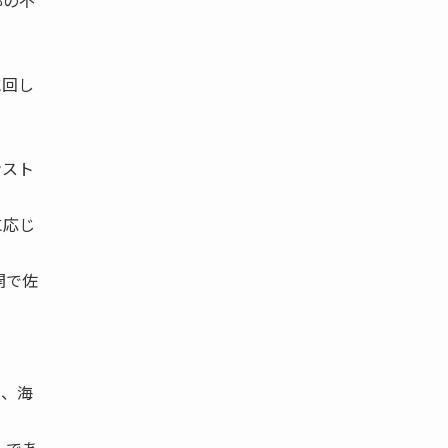
部の不
に回し
ンスト
に応じ
開で佐
が、海