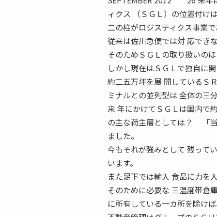
SEPTEMBER 2012 2
ィクス （ＳＧＬ）の位置付け
二の柱がロジスティクス事業で
従来は佐川急便では対 応でき
そのためＳＧＬの取り扱いのほ
しかし現在はＳＧＬで独自に開
約二五万坪を展 開しているＳ
ミナルとの並列型は 全体の三
来 年にかけてＳＧＬは国内で
の主な荷主層としては？ 「当
ました。
今もそれが強みとして 残って
います。
また足下では輸入 食品に力を
そのために必要な 三温度帯倉
に所有している一カ所を除けば