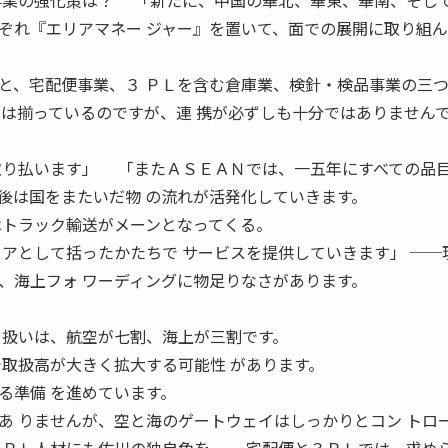
事業の強化策は？ 「新たに、中国の華北、華東、華南、そし
ぞれ『エリアマネー ジャー』を置いて、面での展開に取り組ん
と、宅配便事業、３ ＰＬを含む倉庫業、検針・検品事業の三
ては揃っているのですが、連 携が必ずしも十分ではありません
取り払います」 「またＡＳＥＡＮでは、一五年にすべての品
後は国をまたいだ物 の流れが活発化していきます。
はトラック輸送がメーンとなってくる。
リアとして括ったかたちで サービスを提供していきます」 ──
、海上フォ ワーディングに物足りなさがあります。
 扱いは、航空が七割、海上が三割です。
で取扱高が大きく拡大する可能性 があります。
る準備 を進めています。
あ りませんが、空と海のゲートウェイはしっかりとコン トロ