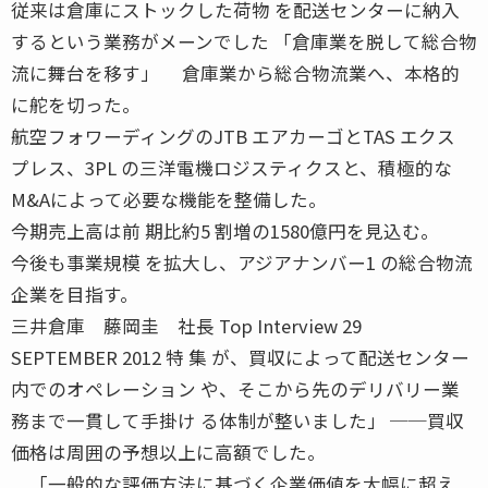
従来は倉庫にストックした荷物 を配送センターに納入
するという業務がメーンでした 「倉庫業を脱して総合物
流に舞台を移す」 倉庫業から総合物流業へ、本格的
に舵を切った。
航空フォワーディングのJTB エアカーゴとTAS エクス
プレス、3PL の三洋電機ロジスティクスと、積極的な
M&Aによって必要な機能を整備した。
今期売上高は前 期比約5 割増の1580億円を見込む。
今後も事業規模 を拡大し、アジアナンバー1 の総合物流
企業を目指す。
三井倉庫 藤岡圭 社長 Top Interview 29
SEPTEMBER 2012 特 集 が、買収によって配送センター
内でのオペレーション や、そこから先のデリバリー業
務まで一貫して手掛け る体制が整いました」 ──買収
価格は周囲の予想以上に高額でした。
「一般的な評価方法に基づく企業価値を大幅に超え