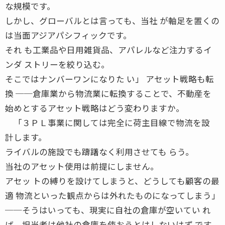
な規模です。
しかし、グローバルとは言っても、当社 が軸足を置くの
は当面アジアパシフィックです。
それ も工業品や日用雑貨品、アパレルなど注力するイ
ンダ ストリーを絞り込む。
そこではナンバーワンになりた い」 アセット戦略も転
換 ──倉庫業から物流業に転換することで、不動産を
始めとするアセット戦略はどう変わりますか。
「３ＰＬ事業に関しては完全に荷主目線で物流を設
計します。
ライバルの施設でも躊躇なく利用させても らう。
当社のアセット使用は前提にしません。
アセッ トの縛りを設けてしまうと、どうしても顧客の最
適 物流といった観点からは外れたものになってしまう」
──そうはいっても、現実に自社の倉庫が空いてい れ
ば、担当者は他社の倉庫を使おうとはしないはず です。