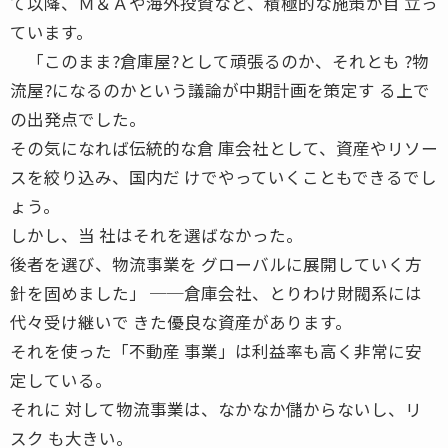
て以降、Ｍ＆Ａや海外投資など、積極的な施策が目 立っ
ています。
「このまま?倉庫屋?として頑張るのか、それとも ?物
流屋?になるのかという議論が中期計画を策定す る上で
の出発点でした。
その気になれば伝統的な倉 庫会社として、資産やリソー
スを絞り込み、国内だ けでやっていくこともできるでし
ょう。
しかし、当 社はそれを選ばなかった。
後者を選び、物流事業を グローバルに展開していく方
針を固めました」 ──倉庫会社、とりわけ財閥系には
代々受け継いで きた優良な資産があります。
それを使った「不動産 事業」は利益率も高く非常に安
定している。
それに 対して物流事業は、なかなか儲からないし、リ
スク も大きい。