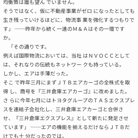
均衡策は誰も望ん でいません。
そうではなく、仮に不動産事業がゼロ になったとしても
生き残っていけるほどに、物流事 業を強化するつもりで
す」 ──昨年から続く一連のＭ＆Ａはその一環です
か。
「その通りです。
例えば国際物流においては、当社 はＮＶＯＣＣとして
は、それなりの伝統もネットワー クも持っている。
しかし、エアは手薄だった。
そこ で昨年三月にまずＪＴＢエアカーゴの全株式を取
得 し、商号を『三井倉庫エアカーゴ』に改めました。
さ らに今年七月にはトヨタグループのＴＡＳエクスプレ
スを連結子会社化し、三井倉庫エアカーゴと合併さ
せ、『三井倉庫エクスプレス』として新たに発足させ
ています」 ──エアの機能を揃えるだけならＪＴＢだ
けでも十 分だったのでは。