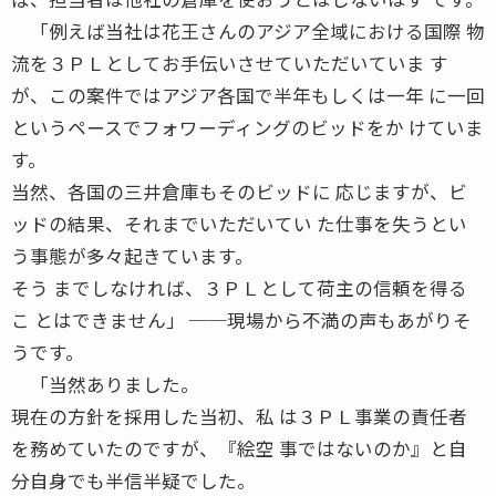
「例えば当社は花王さんのアジア全域における国際 物
流を３ＰＬとしてお手伝いさせていただいていま す
が、この案件ではアジア各国で半年もしくは一年 に一回
というペースでフォワーディングのビッドをか けていま
す。
当然、各国の三井倉庫もそのビッドに 応じますが、ビ
ッドの結果、それまでいただいてい た仕事を失うとい
う事態が多々起きています。
そう までしなければ、３ＰＬとして荷主の信頼を得る
こ とはできません」 ──現場から不満の声もあがりそ
うです。
「当然ありました。
現在の方針を採用した当初、私 は３ＰＬ事業の責任者
を務めていたのですが、『絵空 事ではないのか』と自
分自身でも半信半疑でした。