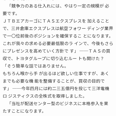
「競争力のある仕入れには、やはり一定の規模が 必
要です。
ＪＴＢエアカーゴにＴＡＳエクスプレスを 加えること
で、三井倉庫エクスプレスは航空フォワー ディング業界
で一〇位前後のポジションを確保するこ とになります。
これが我々の求める必要最低限のラ インで、今後もさら
にプレゼンスを高めていく方針で す」 ──ＴＡＳの買
収で、トヨタグループに切り込むルー トも開けた？
「そう簡単な話ではありません。
もちろん喉から手 が出るほど欲しい仕事ですが、あく
までも必要な機 能を整備することが、買収の目的で
す」 ──今年四月には約二三五億円を投じて三洋電機
ロ ジスティクスの全株式を取得しました。
「当社が配送センター型のビジネスに本格参入を果
たすことになります。