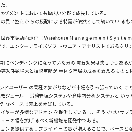
 た。
セグメン トにおいても幅広い分野で成長している。
期の買い控えか らの反動による特需が依然として続いてい るも
査（ Warehouse M a n a g e m e n t S y s t e m 
ook）」の著者で、エンタープライズソフ トウエア・アナリストであるクリ
退期にペンディングになっていた分の 需要効果は失せつつある
の導入件数増大と技術革新が ＷＭＳ市場の成長を支えるものと
ンドユーザー の業種の拡がりなどが市場を引っ張っていく こ
張モジュール 労務管理システムや倉庫内分析システムと いっ
う なペースで売上を伸ばしている。
ライヤーが多様なアドオン を提供しているし、そうでないサプ
ニューの幅を拡げ るべく新機能を開発中である。
ションを提供するサプライヤ ーの数が増えることで、ベースと