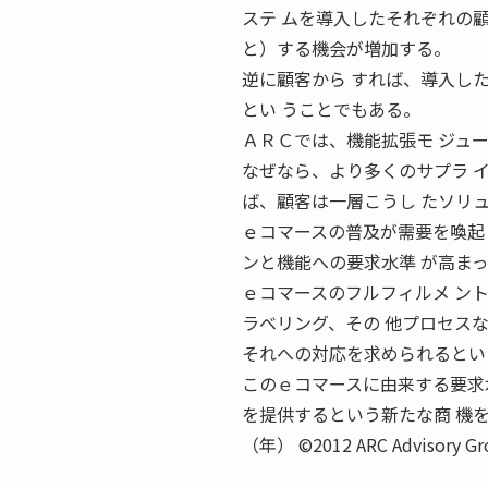
ステ ムを導入したそれぞれの
と）する機会が増加する。
逆に顧客から すれば、導入し
とい うことでもある。
ＡＲＣでは、機能拡張モ ジュ
なぜなら、より多くのサプラ 
ば、顧客は一層こうし たソリ
ｅコマースの普及が需要を喚起
ンと機能への要求水準 が高ま
ｅコマースのフルフィルメ ン
ラベリング、その 他プロセス
それへの対応を求められるとい
このｅコマースに由来する要求
を提供するという新たな商 機
（年） ©2012 ARC Advisory G