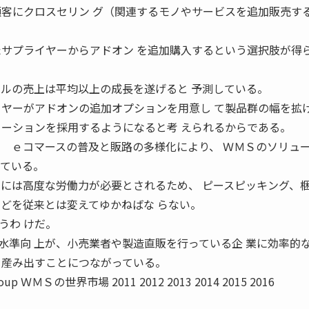
顧客にクロスセリン グ（関連するモノやサービスを追加販売する
たサプライヤーからアドオン を追加購入するという選択肢が得
ールの売上は平均以上の成長を遂げると 予測している。
イヤーがアドオンの追加オプションを用意し て製品群の幅を拡
ューションを採用するようになると考 えられるからである。
 ｅコマースの普及と販路の多様化により、 ＷＭＳのソリュ
っている。
トには高度な労働力が必要とされるため、 ピースピッキング、
などを従来とは変えてゆかねばな らない。
うわ けだ。
水準向 上が、小売業者や製造直販を行っている企 業に効率的
を産み出すことにつながっている。
roup ＷＭＳの世界市場 2011 2012 2013 2014 2015 2016