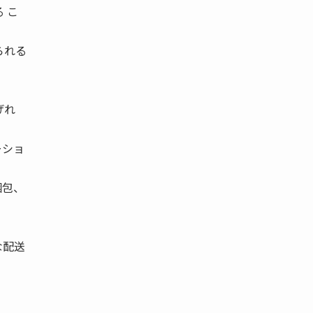
 こ
られる
げれ
ーショ
梱包、
な配送