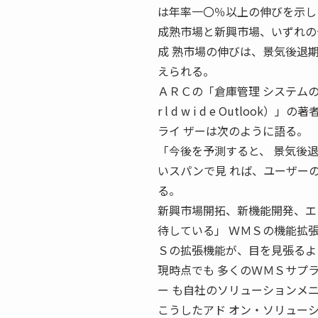
は年率一〇％以上の伸びを示し
成熟市場と新興市場、いずれの
成 熟市場の伸びは、景気後退
えられる。
ＡＲＣの「倉庫管理 システムの世界市場動向調
r l d w i d e Outl
ライ ザーは次のように語る。
「今後を予測すると、 景気後
いスパンで見 れば、ユーザー
る。
新興市場開拓、新機能開発、エ
待している」 ＷＭＳの機能拡
Ｓの拡張機能が、目を見張るよ
現時点でも 多くのＷＭＳサプ
ー も自社のソリューションメ
こうしたアド オン・ソリュー