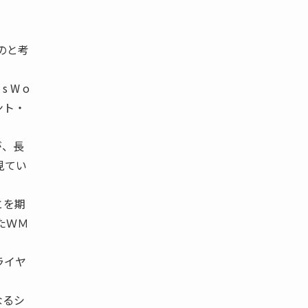
のと考
s W o
ント・
が、長
見てい
とを期
たＷＭ
ライヤ
なるシ