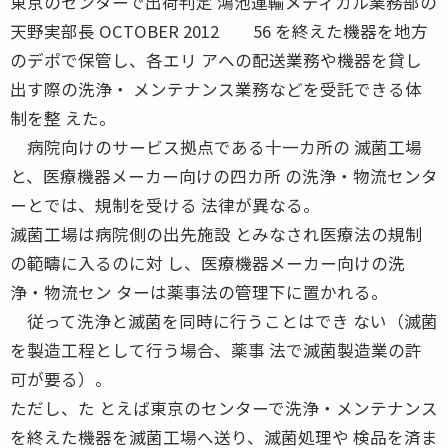
東京のセンターで出荷判定 鴻池運輸メディカル業務部の
天野実部長 OCTOBER 2012 56 を終えた機器を地方
のデポで保管し、各エリ アへの配送業務や機器を貸し
出す際の洗浄・ メンテナンス業務などを受託できる体
制を整 えた。
病院向けのサービス拠点である十一カ所の 滅菌工場
と、医療機器メーカー向けの四カ所 の洗浄・物流センタ
ーとでは、規制を受ける 法律が異なる。
滅菌工場は病院側の出先施設 とみなされ医療法の規制
の範疇に入るのに対 し、医療機器メーカー向けの洗
浄・物流セン ターは薬事法の管理下に置かれる。
従って洗浄と滅菌を同時に行うことはでき ない（滅菌
を製造工程として行う場合、薬事 法で滅菌製造業の許
可が要る）。
ただし、た とえば東京のセンターで洗浄・メンテナンス
を終えた機器を滅菌工場へ送り、滅菌処理や 検品を済ま