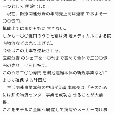
一つとして 明確化した。
現在、医療関連分野の年間売上高は連結 でおよそ一
〇〇億円。
構成比ではまだ五％に すぎない。
しかも一〇〇億円のうち七割は鴻 池メディカルによる院
内物流などの売り上げ だ。
今後はこの比率を逆転させる。
医療分野 のシェアを一〇％まで高めて全体で三〇〇億
円の売り上げを目指す。
このうち二〇〇億円 を鴻池運輸本体の新規事業などに
よって確保 する計画だ。
生活関連事業本部の中山英治副本部長は 「そのため
には卸の物流センター事業を成功さ せることが大前
提。
これをモデルに全国へ展 開して病院やメーカー向け事