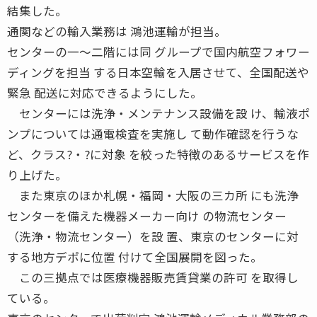
結集した。
通関などの輸入業務は 鴻池運輸が担当。
センターの一〜二階には同 グループで国内航空フォワー
ディングを担当 する日本空輸を入居させて、全国配送や
緊急 配送に対応できるようにした。
センターには洗浄・メンテナンス設備を設 け、輸液ポ
ンプについては通電検査を実施し て動作確認を行うな
ど、クラス?・?に対象 を絞った特徴のあるサービスを作
り上げた。
また東京のほか札幌・福岡・大阪の三カ所 にも洗浄
センターを備えた機器メーカー向け の物流センター
（洗浄・物流センター）を設 置、東京のセンターに対
する地方デポに位置 付けて全国展開を図った。
この三拠点では医療機器販売賃貸業の許可 を取得し
ている。