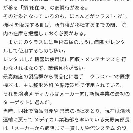
が移る「預 託在庫」の商慣行がある。
その対象となって いるのも、ほとんどがクラス?・?だ。
機器 を販売する側は、所有権が移転するまでの間、 院
内の在庫を把握しておく必要がある。
またこのクラスには手術器械のように病院 がレンタ
ルして使用するものも多い。
レンタ ルした機器は使用後に回収・メンテナンスを 行
わなければならず、業務負荷が高い。
最高難度の製品群から商品化に着手 クラス?・?の医療
機器は、主に整形外科 や循環器科で使用されている。
それを鴻池メ ディカルはメーカー向け新規事業の最初の
タ ーゲットに選んだ。
当時、同社で商品開発や 営業の指揮をとり、現在は鴻池
運輸に戻って メディカル業務部を率いている天野実部長
は 「メーカーから病院まで一貫した物流システム の設