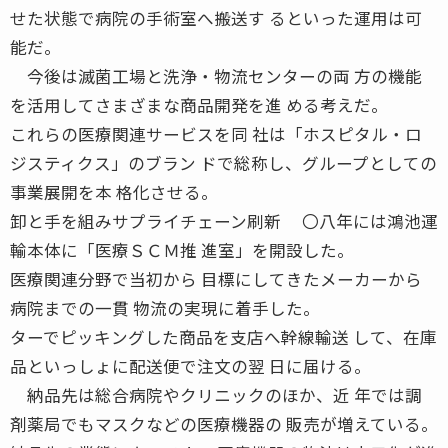
せた状態で病院の手術室へ搬送す るといった運用は可
能だ。
今後は滅菌工場と洗浄・物流センターの両 方の機能
を活用してさまざまな商品開発を進 める考えだ。
これらの医療関連サービスを同 社は「ホスピタル・ロ
ジスティクス」のブラン ドで総称し、グループとしての
事業展開を本 格化させる。
卸と手を組みサプライチェーン刷新 〇八年には鴻池運
輸本体に「医療ＳＣＭ推 進室」を開設した。
医療関連分野で当初から 目標にしてきたメーカーから
病院までの一貫 物流の実現に着手した。
ターでピッキングした商品を支店へ幹線輸送 して、在庫
品といっしょに配送便で注文の翌 日に届ける。
納品先は総合病院やクリニックのほか、近 年では調
剤薬局でもマスクなどの医療機器の 販売が増えている。