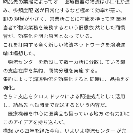
納品先の業態によってオ 医療機器の物流は小口化が進
み、多頻度配 送が日常化するなど極めて効率が悪い。
卸の 規模が小さく、営業所ごとに在庫を持って営 業担
当者が物流業務を兼務するという旧態依 然とした商慣
習が、効率化を阻む原因となっ ている。
これを打開する全く新しい物流ネッ トワークを鴻池運
輸は構想した。
物流センターを新設して数十カ所に分散し ている卸
の支店在庫を集約、商物分離を実施 する。
集約によって調達物流を効率化すると 同時に、品揃えを
強化。
さらに支店をクロス ドックによる配送拠点として活用
し、納品先 へ短時間で配送するという内容だ。
医療機器を中心に医薬品も扱っている地方 の有力卸に
このアイデアを持ち込んだ。
構想 から四年を経た今秋、いよいよ物流センター が完