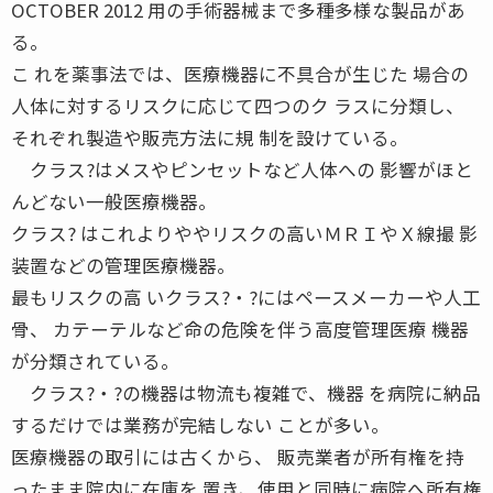
OCTOBER 2012 用の手術器械まで多種多様な製品があ
る。
こ れを薬事法では、医療機器に不具合が生じた 場合の
人体に対するリスクに応じて四つのク ラスに分類し、
それぞれ製造や販売方法に規 制を設けている。
クラス?はメスやピンセットなど人体への 影響がほと
んどない一般医療機器。
クラス? はこれよりややリスクの高いＭＲＩやＸ線撮 影
装置などの管理医療機器。
最もリスクの高 いクラス?・?にはペースメーカーや人工
骨、 カテーテルなど命の危険を伴う高度管理医療 機器
が分類されている。
クラス?・?の機器は物流も複雑で、機器 を病院に納品
するだけでは業務が完結しない ことが多い。
医療機器の取引には古くから、 販売業者が所有権を持
ったまま院内に在庫を 置き、使用と同時に病院へ所有権