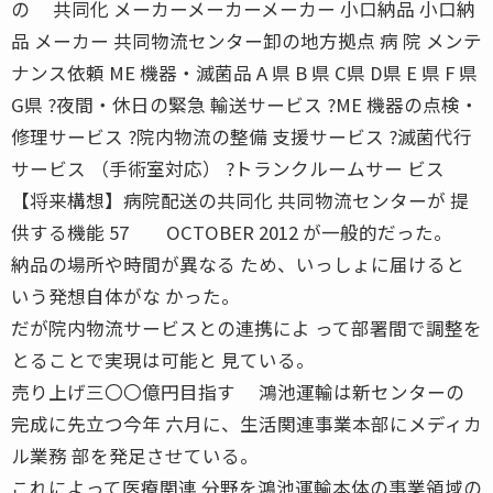
の 共同化 メーカーメーカーメーカー 小口納品 小口納
品 メーカー 共同物流センター卸の地方拠点 病 院 メンテ
ナンス依頼 ME 機器・滅菌品 A 県 B 県 C県 D県 E 県 F 県
G県 ?夜間・休日の緊急 輸送サービス ?ME 機器の点検・
修理サービス ?院内物流の整備 支援サービス ?滅菌代行
サービス （手術室対応） ?トランクルームサー ビス
【将来構想】病院配送の共同化 共同物流センターが 提
供する機能 57 OCTOBER 2012 が一般的だった。
納品の場所や時間が異なる ため、いっしょに届けると
いう発想自体がな かった。
だが院内物流サービスとの連携によ って部署間で調整を
とることで実現は可能と 見ている。
売り上げ三〇〇億円目指す 鴻池運輸は新センターの
完成に先立つ今年 六月に、生活関連事業本部にメディカ
ル業務 部を発足させている。
これによって医療関連 分野を鴻池運輸本体の事業領域の