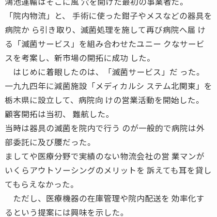
鴻池運輸はそこに風 穴を開けた最初の事業者だ。
「院内物流」と、 手術に使った鉗子やメスなどの器具を
病院か ら引き取り、滅菌処理を施して再び病院へ届 け
る「滅菌サービス」を組み合わせたユニー クなサービ
スを考案し、新市場の開拓に成功 した。
はじめに着眼したのは、「滅菌サービス」だ った。
一九九四年に減菌施設「メディカルシ ステム北関東」を
栃木県に設立して、病院向 けの営業活動を開始した。
顧客開拓は当初、 難航した。
当時は器具の滅菌を院内で行う のが一般的で病院は外
部委託に及び腰だった。
ましてや医療分野で実績のない物流会社の営 業マンが
いくらアウトソーシングのメリットを 訴えても耳を貸し
てもらえなかった。
ただし、医療機器の在庫管理や院内配送を 効率化す
るという提案には興味を示した。