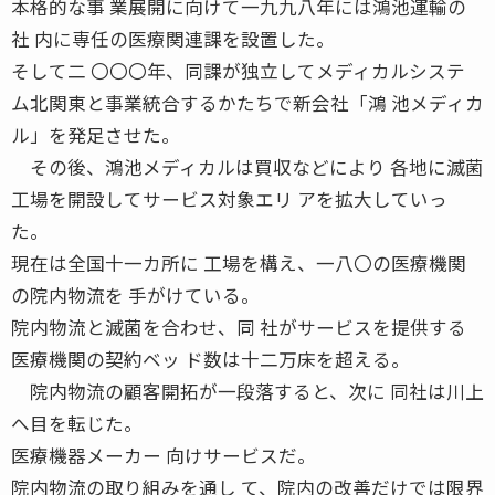
本格的な事 業展開に向けて一九九八年には鴻池運輸の
社 内に専任の医療関連課を設置した。
そして二 〇〇〇年、同課が独立してメディカルシステ
ム北関東と事業統合するかたちで新会社「鴻 池メディカ
ル」を発足させた。
その後、鴻池メディカルは買収などにより 各地に滅菌
工場を開設してサービス対象エリ アを拡大していっ
た。
現在は全国十一カ所に 工場を構え、一八〇の医療機関
の院内物流を 手がけている。
院内物流と滅菌を合わせ、同 社がサービスを提供する
医療機関の契約ベッ ド数は十二万床を超える。
院内物流の顧客開拓が一段落すると、次に 同社は川上
へ目を転じた。
医療機器メーカー 向けサービスだ。
院内物流の取り組みを通し て、院内の改善だけでは限界