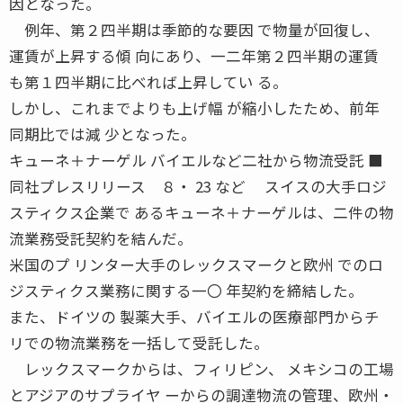
因となった。
例年、第２四半期は季節的な要因 で物量が回復し、
運賃が上昇する傾 向にあり、一二年第２四半期の運賃
も第１四半期に比べれば上昇してい る。
しかし、これまでよりも上げ幅 が縮小したため、前年
同期比では減 少となった。
キューネ＋ナーゲル バイエルなど二社から物流受託 ■
同社プレスリリース ８・ 23 など スイスの大手ロジ
スティクス企業で あるキューネ＋ナーゲルは、二件の物
流業務受託契約を結んだ。
米国のプ リンター大手のレックスマークと欧州 でのロ
ジスティクス業務に関する一〇 年契約を締結した。
また、ドイツの 製薬大手、バイエルの医療部門からチ
リでの物流業務を一括して受託した。
レックスマークからは、フィリピン、 メキシコの工場
とアジアのサプライヤ ーからの調達物流の管理、欧州・