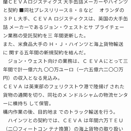
蘭ＣＥＶＡロジスティクス 大手缶詰メーカーやハインツ
と契約 ■同社プレスリリース８・８など オランダの
３ＰＬ大手、ＣＥＶＡ ロジスティクスは、英国の大手缶
詰 メーカーであるジョン・ウェストとサ プライチェー
ン業務の受託契約を三 年間更新した。
また、米食品大手の Ｈ・Ｊ・ハインツと海上貨物輸送
に 関する五年間の新規契約を結んだ。
ジョン・ウェスト向けの業務は、Ｃ ＥＶＡにとって三
年間で計一億六九 〇〇万ユーロ（一六五億六二〇〇万
円）の収入となる見込み。
ＣＥＶＡ は英東部のフェリクストウ港で陸揚げ された
貨物の通関を切り、同社のメ ンドルシャムの物流センタ
ーに横持ち して保管。
構内作業の後、目的地ま でのトラック輸送を行う。
ハインツとの契約では、ＣＥＶＡ は年間六万ＴＥＵ
（二〇フィートコン テナ換算）の海上貨物の取り扱い