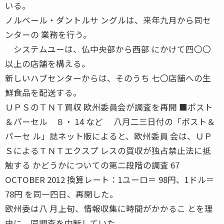
いる。
ノルベール・ダントルサ ングルは、来年九月から同セ
ンターの 業務を行う。
システムユーは、仏中央部から西部 にかけて四〇〇
以上の店舗を構える。
新しいハブセンターからは、そのうち 七〇店舗への生
鮮食品を配送する。
ＵＰＳのＴＮＴ買収 欧州委員会が調査を再開 ■ポスト
＆パーセル ８・ 14 など 八月二三日付の「ポスト＆
パーセ ル」誌ネット版によると、欧州委員 会は、ＵＰ
ＳによるＴＮＴエクスプ レスの買収が独占禁止法に抵
触する かどうかについての第二段階の調査 67
OCTOBER 2012 換算レート：1ユーロ＝ 98円、1ドル＝
78円 を同一四日、再開した。
欧州委は八 月上旬、情報収集に時間がかかるこ とを理
由に、同調査を中断していた。