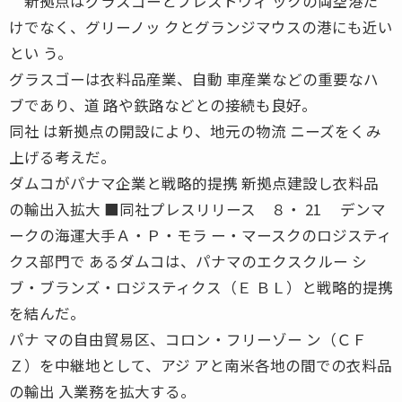
新拠点はグラスゴーとプレストウィ ックの両空港だ
けでなく、グリーノッ クとグランジマウスの港にも近い
とい う。
グラスゴーは衣料品産業、自動 車産業などの重要なハ
ブであり、道 路や鉄路などとの接続も良好。
同社 は新拠点の開設により、地元の物流 ニーズをくみ
上げる考えだ。
ダムコがパナマ企業と戦略的提携 新拠点建設し衣料品
の輸出入拡大 ■同社プレスリリース ８・ 21 デンマ
ークの海運大手Ａ・Ｐ・モラ ー・マースクのロジスティ
クス部門で あるダムコは、パナマのエクスクルー シ
ブ・ブランズ・ロジスティクス（Ｅ ＢＬ）と戦略的提携
を結んだ。
パナ マの自由貿易区、コロン・フリーゾー ン（ＣＦ
Ｚ）を中継地として、アジ アと南米各地の間での衣料品
の輸出 入業務を拡大する。