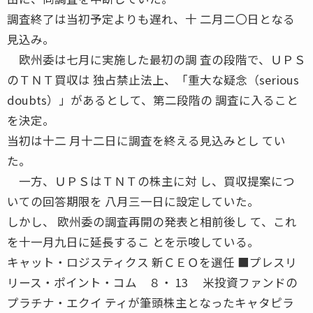
調査終了は当初予定よりも遅れ、十 二月二〇日となる
見込み。
欧州委は七月に実施した最初の調 査の段階で、ＵＰＳ
のＴＮＴ買収は 独占禁止法上、「重大な疑念（serious
doubts）」があるとして、第二段階の 調査に入ること
を決定。
当初は十二 月十二日に調査を終える見込みとし てい
た。
一方、ＵＰＳはＴＮＴの株主に対 し、買収提案につ
いての回答期限を 八月三一日に設定していた。
しかし、 欧州委の調査再開の発表と相前後し て、これ
を十一月九日に延長するこ とを示唆している。
キャット・ロジスティクス 新ＣＥＯを選任 ■プレスリ
リース・ポイント・コム ８・ 13 米投資ファンドの
プラチナ・エクイ ティが筆頭株主となったキャタピラ