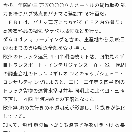
今後、年間約三 万五〇〇〇立方メートルの貨物取扱 能
力を持つハブ拠点をパナマに建設す る計画だ。
ＥＢＬは、パナマ運河につながる ＣＦＺ内の拠点で
高級衣料品の梱包 やラベル貼付などを行う。
ダムコはフ ォワーディングを含め、生産地から最 終目
的地までの貨物輸送全般を受け 持つ。
欧州のトラック運賃 ４四半期連続で下落、回復見えず
■トランスポート・インテリジェンス ８・ 22 民間
の調査会社のトランスポレオ ンとキャップジェミニ・
コンサルティ ングによると、二〇一二年第２四半 期の
トラック貨物の運賃水準は前年 同期比に比べ四・三％
下落し、４四 半期連続での下落となった。
欧州経 済の先行きの不透明感が影響し、荷 動きが鈍化
している。
加えて、燃料 費の値下がりも運賃水準を引き下げ る要