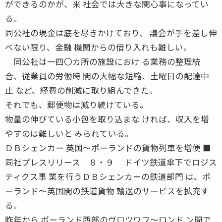
ができるのかが、米 社会では大きな関心事になってい
る。
同公社の現金は底を尽きかけており、 議会が手を差し伸
べない限り、金融 機関からの借り入れも難しい。
同公社は一四〇カ所の施設におけ る業務の整理統
合、従業員の労働時 間の大幅な短縮、土曜日の配達中
止 など、経費の削減に取り組んできた。
それでも、郵便物は減り続けている。
物量の伸びている小包を取り込まな ければ、収入を増
やすのは難しいと みられている。
ＤＢシェンカー 英国〜ポーランドの貨物列車を増便 ■
同社プレスリリース ８・９ ドイツ鉄道傘下でロジス
ティクス事 業を行うＤＢシェンカーの鉄道部門 は、ポ
ーランド〜英国間の鉄道貨物 輸送のサービスを拡充す
る。
昨年から ポーランド西部のヴロツワフ〜ロンド ン間で