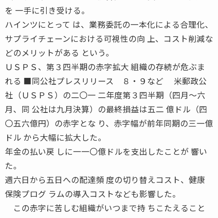
を 一手に引き受ける。
ハインツにとって は、業務委託の一本化による合理化、
サプライチェーンにおける可視性の向 上、コスト削減な
どのメリットがある という。
ＵＳＰＳ、第３四半期の赤字拡大 組織の存続が危ぶま
れる ■同公社プレスリリース ８・９など 米郵政公
社（ＵＳＰＳ）の二〇一 二年度第３四半期（四月〜六
月、同 公社は九月決算）の最終損益は五二 億ドル（四
〇五六億円）の赤字とな り、赤字幅が前年同期の三一億
ドル から大幅に拡大した。
年金の払い戻 しに一一〇億ドルを支出したことが 響い
た。
週六日から五日への配達頻 度の切り替えコスト、健康
保険プログ ラムの導入コストなども影響した。
この赤字に苦しむ組織がいつまで持 ちこたえること