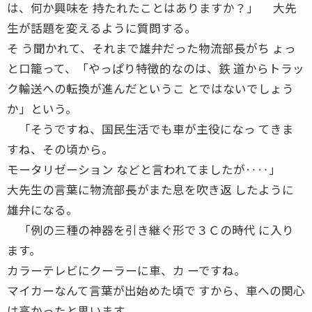
は、何か興味を 持たれたことはありますか？」 大先
生が話題を変えるように質問する。
そ う聞かれて、それまで雄弁だった物流部長がち ょっ
と口籠って、「やっぱり特徴的なのは、鉄 道からトラッ
ク輸送への転換が進んだというこ とではないでしょう
か」という。
「そうですね、国民生活でも車が主役になっ てきま
すね、その頃から。
モータリゼーション などと言われてましたが‥‥」
大先生の言葉に物流部長がまた息を吹き返 したように
雄弁になる。
「例の三種の神器を引き継ぐ形で３Ｃの時代 に入り
ます。
カラーテレビにクーラーに車、カ ーですね。
マイカーなんて言葉が出始めた頃で すから、車への関心
は高かったと思います。