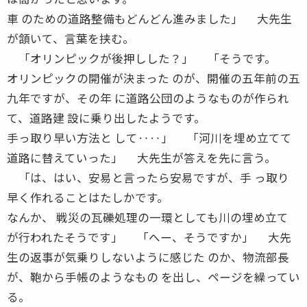
車 のための道路整備もどんどん進みました」 大先生
が頷いて、言葉を挟む。
「オリンピックが後押しした？」 「そうです。
オリンピックの開催が決まった のが、開催の五年前の五
九年ですが、その年 に道路公団のようなものが作られ
て、道路建 設に乗り出したようです。
手っ取り早い方法と して‥‥」 「河川を埋め立てて
道路に替えていった」 大先生が答えを先に言う。
「は、はい、安易と言ったら安易ですが、手 っ取り
早く作れることはたしかです。
なんか、 戦災の瓦礫処理の一環としても川の埋め立て
が行われたそうです」 「へー、そうですか」 大先
生の返事が気乗りしないように感じた のか、物流部長
が、鞄から手帳のようなもの を出し、ページを繰ってい
る。