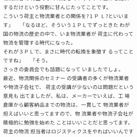
するだけという役割に甘んじたってことです。
こういう荷主と物流業者との関係を?１Ｐ Ｌ?といいま
す」 「なるほど、そういう１ＰＬでずっときた わが
国の物流の歴史の中で、いま物流業者が 荷主に代わって
物流を管理する時代になった。
それが３ＰＬで、まさに時代の転換を象徴す るってこと
ですね」 「そう。
さっきの委員会でも話題になって いましたでしょ。
最近、物流関係のセミナー の受講者の多くが物流業者
や物流子会社で、 荷主の受講が少ないのは問題だという
意見も 出てましたが、私は、メーカーでいえば、工 場
倉庫から顧客納品までの物流は、一貫して 物流業者が
担えばいいと思ってますので、物 流業者や物流子会社が
積極的に勉強を始めた ことはいいことだと思ってます。
荷主の物流 担当者はロジスティクスをやればいいんです