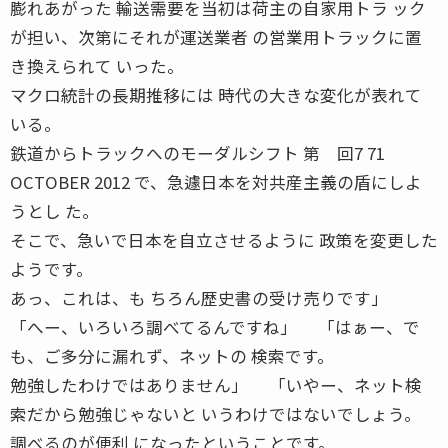
膨れあがった 輸送需要を当初は荷主の自家用トラ ック
が担い、次第にそれが運送業者 の営業用トラックに置
き換えられて いった。
マクロ統計の長期推移には 時代の大きな変化が表れて
いる。
鉄道からトラックへのモーダルシフト 第 回7 71
OCTOBER 2012 で、急遽日本を対共産主義の盾にしよ
うとし た。
そこで、急いで日本を自立させるように 政策を変更した
ようです。
あっ、これは、も ちろん歴史書の受け売りです」
「へー、いろいろ調べてるんですね」 「はぁー、で
も、ご多分に漏れず、ネットの 検索です。
勉強したわけではありません」 「いやー、ネット検
索だから勉強じゃないと いうわけではないでしょう。
調べるのが便利 になったということです。