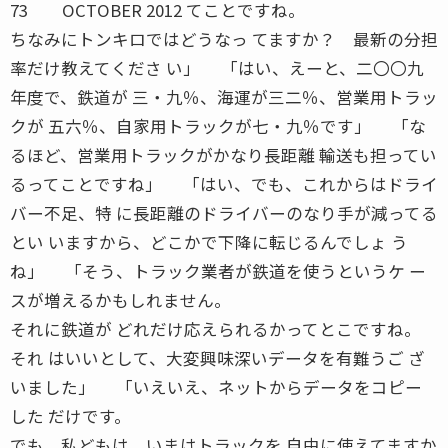
73 OCTOBER 2012 てことですね。
ちなみにトンキロではどうなっ てますか？ 最新の分担
率だけ教えてくださ い」 「はい、えーと、二〇〇九
年度で、鉄道が 三・九％、海運が三二％、営業用トラッ
クが 五六％、自家用トラックが七・九％です」 「な
るほど、営業用トラックがかなり長距離 輸送も担ってい
るってことですね」 「はい、でも、これからはドライ
バー不足、特 に長距離のドライバーのなり手が減ってる
とい いますから、どこかで下降に転じるんでしょ う
ね」 「そう、トラック業者が鉄道を使うというケ ー
スが増えるかもしれません。
それに鉄道が どれだけ応えられるかってとこですね。
それ はいいとして、大変興味深いデータを有難うご ざ
いました」 「いえいえ、ネットからデータをコピー
した だけです。
でも、私どもは、いまはトラックを 自由に使えてますか