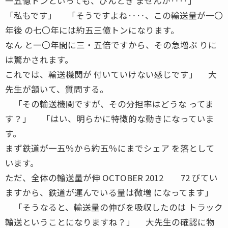
一五億トンといっても、ぴんとき ませんが‥‥」
「私もです」 「そうですよね‥‥、この輸送量が一〇
年後 の七〇年には約五三億トンになります。
なん と一〇年間に三・五倍ですから、その急増ぶ りに
は驚かされます。
これでは、輸送機関が 付いていけない感じです」 大
先生が頷いて、質問する。
「その輸送機関ですが、その分担率はどうな ってま
す？」 「はい、明らかに特徴的な動きになっていま
す。
まず鉄道が一五％から約五％にまでシェア を落として
います。
ただ、全体の輸送量が伸 OCTOBER 2012 72 びてい
ますから、鉄道が運んでいる量は微増 になってます」
「そうなると、輸送量の伸びを吸収したのは トラック
輸送ということになりますね？」 大先生の確認に物