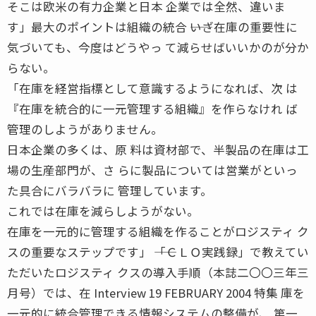
そこは欧米の有力企業と日本 企業では全然、違いま
す」最大のポイントは組織の統合 ――いざ在庫の重要性に
気づいても、今度はどうやっ て減らせばいいかのが分か
らない。
「在庫を経営指標として意識するようになれば、次 は
『在庫を統合的に一元管理する組織』を作らなけれ ば
管理のしようがありません。
日本企業の多くは、原 料は資材部で、半製品の在庫は工
場の生産部門が、さ らに製品については営業がといっ
た具合にバラバラに 管理しています。
これでは在庫を減らしようがない。
在庫を一元的に管理する組織を作ることがロジスティ ク
スの重要なステップです」 ――「ＣＬＯ実践録」で教えてい
ただいたロジスティ クスの導入手順（本誌二〇〇三年三
月号）では、在 Interview 19 FEBRUARY 2004 特集 庫を
一元的に統合管理できる情報システムの整備が、 第一