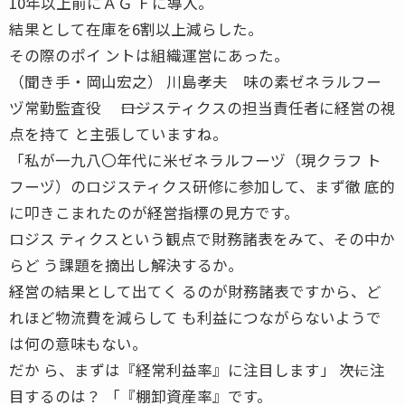
10年以上前にＡＧ Ｆに導入。
結果として在庫を6割以上減らした。
その際のポイ ントは組織運営にあった。
（聞き手・岡山宏之） 川島孝夫 味の素ゼネラルフー
ヅ常勤監査役 ――ロジスティクスの担当責任者に経営の視
点を持て と主張していますね。
「私が一九八〇年代に米ゼネラルフーヅ（現クラフ ト
フーヅ）のロジスティクス研修に参加して、まず徹 底的
に叩きこまれたのが経営指標の見方です。
ロジス ティクスという観点で財務諸表をみて、その中か
らど う課題を摘出し解決するか。
経営の結果として出てく るのが財務諸表ですから、ど
れほど物流費を減らして も利益につながらないようで
は何の意味もない。
だか ら、まずは『経常利益率』に注目します」 ――次に注
目するのは？ 「『棚卸資産率』です。