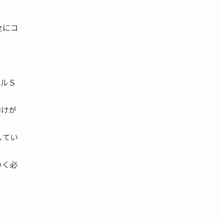
全にコ
バルＳ
助けが
してい
いく必