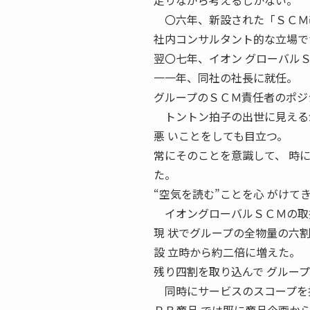
走りながら考えるしかない。
〇六年、新設された「ＳＣＭ
社内コンサルタント的な立場で
翌〇七年、イオン グローバル
一一年、同社の社長に就任。
グループのＳＣＭ責任者のポジ
トントン拍子の出世に見えるが
悪 いことをしても目立つ。
常にそのことを意識して、 時
た。
“空気を読む”ことを心 がけて
イオングローバルＳＣＭの取扱
現 状でグループの全物量の六
設 立時から約二倍に増えた。
残り四割を取り込んで グルー
同時にサービスのスコープを