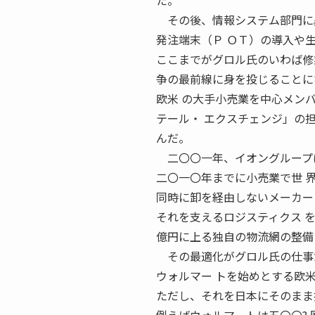
た。
その後、情報システム部門に
発注端末（Ｐ ＯＴ）の導入や
ここまでがグロル氏のいわば修
争の最前線に身を投じることに
欧米 の大手小売業を中心メン
テール・ エクスチェンジ」の
んだ。
二〇〇一年、イオングループは
二〇一〇年までに小売業で世 
同時に卸を経由しないメーカー
それを支えるロジスティクス 
億円に上る独自の物流網の整備
その最適化がグロル氏の仕事
ウォルマー トを始めとする欧
ただし、それを日本にそのまま