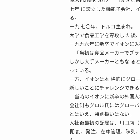
NOVEMBER 2012 1
七年 に設立した機能子会社、
る。
一九 七〇年、トルコ生まれ。
大学で食品工学を専攻し た後
一九九六年に新卒でイオンに入
「当初は食品メーカーでブラン
しかし大手メーカーともな る
っている。
一方、イオンは本 格的にグロ
新しいことにチャレンジできる
当時のイオンに新卒の外国人社
会社側もグロル氏にはグローバ
とはいえ、特別扱いはない。
入社後最初の配属は、川口店（
棚 割、発注、在庫管理、陳列