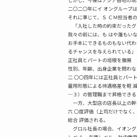
しかし、今後はアジア各地の現
二〇二〇年にイ オングループ
それに準じて、Ｓ ＣＭ担当者
「入社した時の約束だったグロ
我々の前には、も はや誰もい
お手本にできるものもない代わ
るチャンスを与えられている」
正社員とパートの垣根を撤廃 
性別、年齢、出身企業を問わな
二 〇〇四年には正社員とパー
雇用形態による待遇格差を軽 
─３）の管理職まで昇格できる
一方、大型店の店長以上の幹部
六 〇度評価（上司だけでなく
総合 評価される。
グロル社長の場合、イオングロ