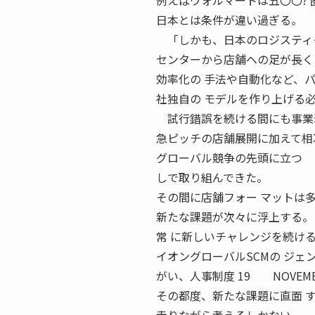
例えばウォルマートは五〇〇?
日本とは条件が違い過ぎる。
「しかも、日本のロジスティク
センターから店舗への足が長く
効率化の 手法や自動化など、
社独自の モデルを作り上げる
試行錯誤を続ける間にも事業環
急ピッチの店舗展開に加えて相
グローバル競争の先頭に立つ 
しで取り組んできた。
その間に店舗フォー マットは多
新たな課題が次々に浮上する。
常 に新しいチャレンジを続ける
イオングローバルSCMの ジェン
がい、人事制度 19 NOVEMB
その都度、新たな課題に直面 