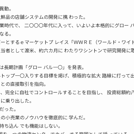
異動。
生鮮品の店舗システムの開発に携 わった。
業時代で、 二〇〇〇年代に入って、いよいよ本格的にグロー 
なる。
バーとするｅマーケットプ レイス「ＷＷＲＥ（ワールド・ワイ
担当者として渡米、約六カ月に わたりワシントンで研究開発に
長期計画「グロー バル一〇」を発表。
界トップ一〇入りする目標を掲げ、積極的な拡大 路線に打って
 との直接取引を指向。
を、完全に自社でコントロールすることを目指し、 投資総額約
 に乗り出した。
だった。
米の小売業のノウハウを徹底的に 学んだ。
持ち込ん でも機能はしない。