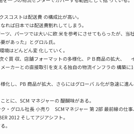
 圏を一つの物流センターでカバーする範囲として括 っている。
スコストは配送費 の構成比が高い。
 なれば日本では配送費割れしてしまう。
パーツ、パーツでは大いに欧 米を参考にさせてもらったが、当
必要があった」とグロル氏。
境はどんどん変 化していく。
次ぐ買 収、店舗フォーマットの多様化、ＰＢ商品の拡大、 
メーカーとの直接取引を支える独自の物流インフラの 構築に10
様化し、PB 商品が拡大、さらにはグローバ ル化が急速に進
ことに、SCM マネジャーの 醍醐味がある。
ク・グロル社長 小売り SCMマネジャー 第 2部 最前線の仕
ER 2012 そしてアジアシフト。
する。