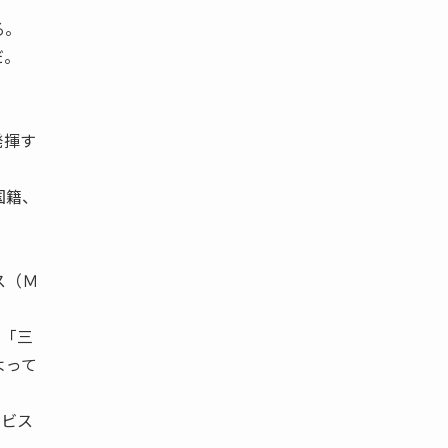
る。
だ。
発揮す
国籍、
ス（Ｍ
、「三
よって
ービス