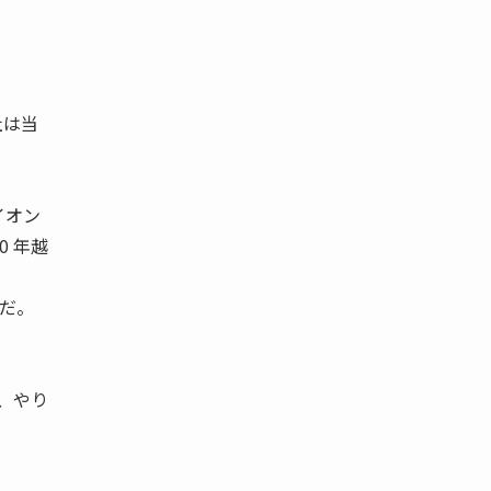
社は当
イオン
 年越
んだ。
事、やり