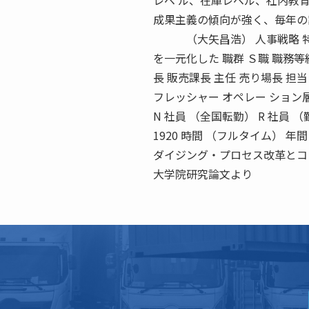
レベ ル、在庫レベル、社内教
成果主義の傾向が強く、毎年の
（大矢昌浩） 人事戦略 特集
を一元化した 職群 Ｓ職 職務等
長 販売課長 主任 売り場長 担当 S-6 S-
フレッシャー オペレー ション層
N 社員 （全国転勤） R 社員
1920 時間 （フルタイム） 年
ダイジング・プロセス改革とコミ
大学院研究論文より