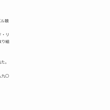
バル競
ド・リ
取り組
出た。
八九〇