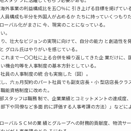
地スタッ フに活躍してもらう必要がある。
は海外事業の利益構成比を五〇％に 引き上げる目標を掲げてい
の人員構成も半分を外国人が占めるか たちに持っていくつもり
ーバル化がまさに 今、現実のことになっている。
ない。
 り、壮大なビジョンの実現に向けて、自分の能力 と創造性を
と グロル氏はやりがいを感じている。
これまで一〇〇社に上る合併を繰り返してきた企 業だけに、
 い機会均等を人事制度の基本方針としている。
ト社員の人事制度の統 合も実施した（図）。
減し、六ヵ月契約のパート社員でも副支店長・小 型店店長クラ
 職能資格制度に改めた。
スタッフは職務 制で、企業業績とコミットメントの達成度
、部下や同僚など多面 的に評価する人事考課の方法）」などに
ーバルＳＣＭの業 績とグループへの財務的貢献度、物流サ