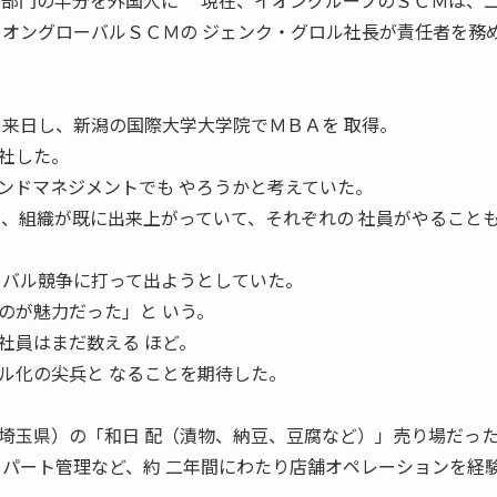
8 ＳＣＭ部門の半分を外国人に 現在、イオングループのＳＣＭは、
イオングローバルＳＣＭの ジェンク・グロル社長が責任者を務
、来日し、新潟の国際大学大学院でＭＢＡを 取得。
社した。
ドマネジメントでも やろうかと考えていた。
と、組織が既に出来上がっていて、それぞれの 社員がやること
ーバル競争に打って出ようとしていた。
のが魅力だった」と いう。
員はまだ数える ほど。
ル化の尖兵と なることを期待した。
埼玉県）の「和日 配（漬物、納豆、豆腐など）」売り場だっ
、パート管理など、約 二年間にわたり店舗オペレーションを経