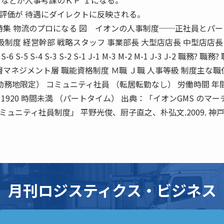
育などが人事考課のＫＰ Ｉになる。
評価が 待遇にダイレクトに反映される。
 物流のプロになる 図 イオンの人事制度──正社員とパー
級制度 経営幹部 戦略スタッフ 事業部長 大型店店長 中型店店長
5 S-4 S-3 S-2 S-1 J-1 M-3 M-2 M-1 J-3 J-2 職務? 職務?
マネジメント層 職能資格制度 Ｍ職 Ｊ職 人事等級 制度主な職
 （勤務地限定） コミュニティ社員 （転居転勤なし） 労働時間 年
間 1920 時間未満 （パートタイム） 出典：「イオンGMS のマ
ュニティ社員制度」 平野光俊、厨子直之、朴弘文.2009. 神
月刊ロジスティクス・ビジネス