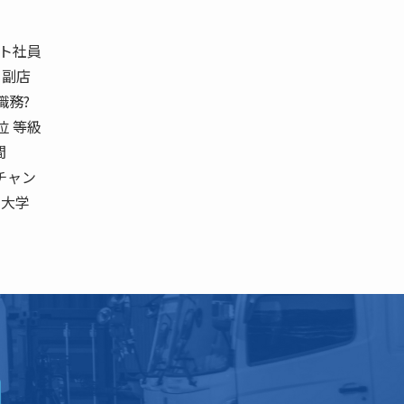
ト社員
 副店
 職務?
位 等級
間
ーチャン
戸大学