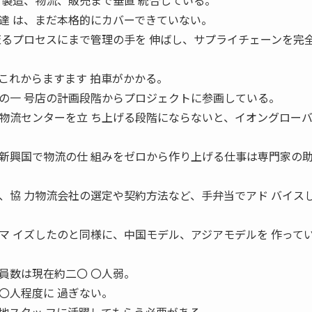
ら製造、物流、販売まで垂直 統合している。
達 は、まだ本格的にカバーできていない。
至るプロセスにまで管理の手を 伸ばし、サプライチェーンを完
れからますます 拍車がかかる。
の一 号店の計画段階からプロジェクトに参画している。
物流センターを立 ち上げる段階にならないと、イオングロー
興国で物流の仕 組みをゼロから作り上げる仕事は専門家の
、協 力物流会社の選定や契約方法など、手弁当でアド バイス
マ イズしたのと同様に、中国モデル、アジアモデルを 作って
員数は現在約二〇 〇人弱。
〇人程度に 過ぎない。