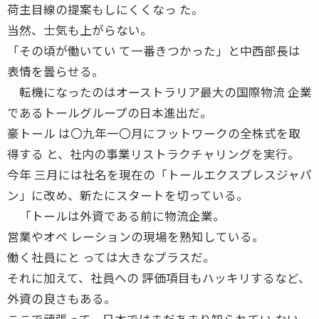
荷主目線の提案もしにくくなっ た。
当然、士気も上がらない。
「その頃が働いてい て一番きつかった」と中西部長は
表情を曇らせる。
転機になったのはオーストラリア最大の国際物流 企業
であるトールグループの日本進出だ。
豪トール は〇九年一〇月にフットワークの全株式を取
得する と、社内の事業リストラクチャリングを実行。
今年 三月には社名を現在の「トールエクスプレスジャパ
ン」に改め、新たにスタートを切っている。
「トールは外資である前に物流企業。
営業やオペ レーションの現場を熟知している。
働く社員にと っては大きなプラスだ。
それに加えて、社員への 評価項目もハッキリするなど、
外資の良さもある。
ここで頑張って、日本ではまだあまり知られてい ない