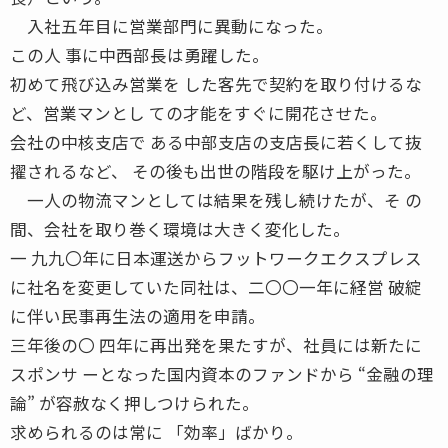
入社五年目に営業部門に異動になった。
この人 事に中西部長は勇躍した。
初めて飛び込み営業を した客先で契約を取り付けるな
ど、営業マンとし ての才能をすぐに開花させた。
会社の中核支店で ある中部支店の支店長に若くして抜
擢されるなど、 その後も出世の階段を駆け上がった。
一人の物流マンとしては結果を残し続けたが、そ の
間、会社を取り巻く環境は大きく変化した。
一 九九〇年に日本運送からフットワークエクスプレス
に社名を変更していた同社は、二〇〇一年に経営 破綻
に伴い民事再生法の適用を申請。
三年後の〇 四年に再出発を果たすが、社員には新たに
スポンサ ーとなった国内資本のファンドから “金融の理
論” が容赦なく押しつけられた。
求められるのは常に 「効率」ばかり。