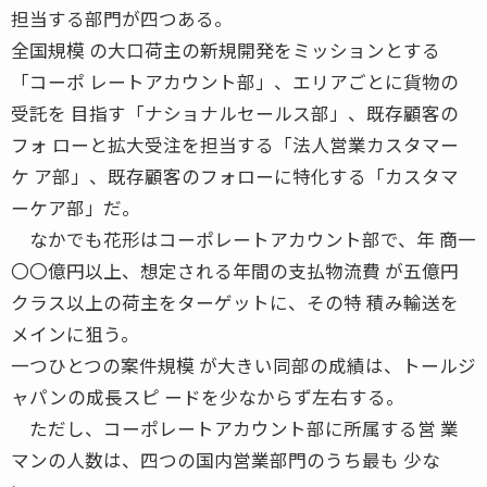
担当する部門が四つある。
全国規模 の大口荷主の新規開発をミッションとする
「コーポ レートアカウント部」、エリアごとに貨物の
受託を 目指す「ナショナルセールス部」、既存顧客の
フォ ローと拡大受注を担当する「法人営業カスタマー
ケ ア部」、既存顧客のフォローに特化する「カスタマ
ーケア部」だ。
なかでも花形はコーポレートアカウント部で、年 商一
〇〇億円以上、想定される年間の支払物流費 が五億円
クラス以上の荷主をターゲットに、その特 積み輸送を
メインに狙う。
一つひとつの案件規模 が大きい同部の成績は、トールジ
ャパンの成長スピ ードを少なからず左右する。
ただし、コーポレートアカウント部に所属する営 業
マンの人数は、四つの国内営業部門のうち最も 少な