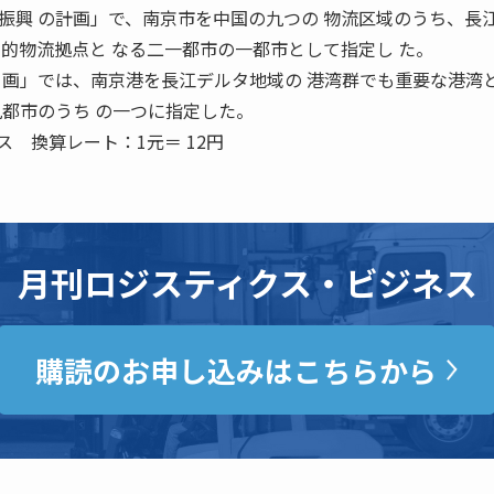
興 の計画」で、南京市を中国の九つの 物流区域のうち、長
国的物流拠点と なる二一都市の一都市として指定し た。
 画」では、南京港を長江デルタ地域の 港湾群でも重要な港湾
九都市のうち の一つに指定した。
ス 換算レート：1元＝ 12円
月刊ロジスティクス・ビジネス
購読のお申し込みはこちらから