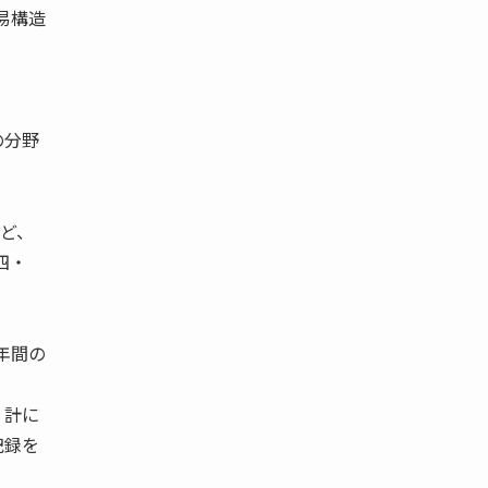
易構造
の分野
ほど、
四・
年間の
 計に
記録を