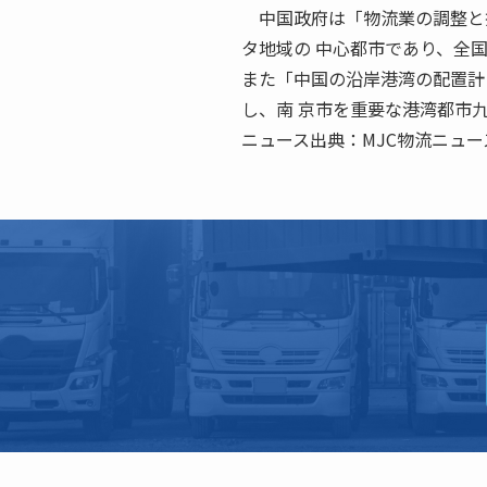
中国政府は「物流業の調整と振
タ地域の 中心都市であり、全
また「中国の沿岸港湾の配置計
し、南 京市を重要な港湾都市
ニュース出典：MJC物流ニュー