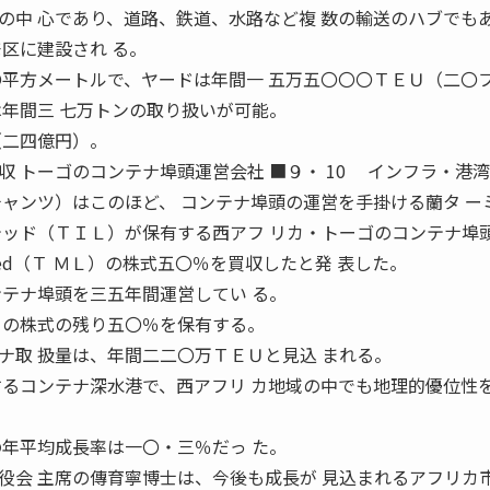
中 心であり、道路、鉄道、水路など複 数の輸送のハブでも
区に建設され る。
〇平方メートルで、ヤードは年間一 五万五〇〇〇ＴＥＵ（二〇
は年間三 七万トンの取り扱いが可能。
（二四億円）。
 トーゴのコンテナ埠頭運営会社 ■９・ 10 インフラ・港
チャンツ）はこのほど、 コンテナ埠頭の運営を手掛ける蘭タ ー
テッド（ＴＩＬ）が保有する西アフ リカ・トーゴのコンテナ埠
 Limited（Ｔ ＭＬ）の株式五〇％を買収したと発 表した。
ンテナ埠頭を三五年間運営してい る。
 の株式の残り五〇％を保有する。
取 扱量は、年間二二〇万ＴＥＵと見込 まれる。
するコンテナ深水港で、西アフリ カ地域の中でも地理的優位性
の年平均成長率は一〇・三％だっ た。
会 主席の傳育寧博士は、今後も成長が 見込まれるアフリカ