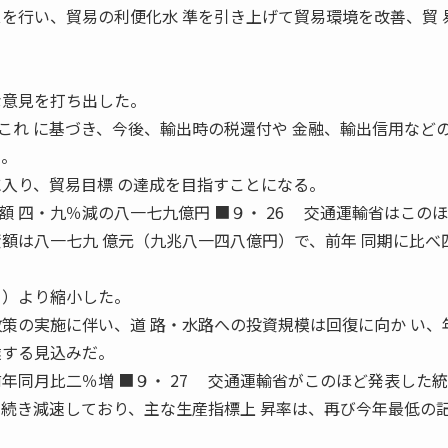
スを行い、貿易の利便化水 準を引き上げて貿易環境を改善、貿 
。
な意見を打ち出した。
れ に基づき、今後、輸出時の税還付や 金融、輸出信用など
る。
に入り、貿易目標 の達成を目指すことになる。
 四・九％減の八一七九億円 ■９・ 26 交通運輸省はこの
資額は八一七九 億元（九兆八一四八億円）で、前年 同期に比べ
月）より縮小した。
政策の実施に伴い、道 路・水路への投資規模は回復に向か い、
達する見込みだ。
年同月比二％増 ■９・ 27 交通運輸省がこのほど発表した統
 続き減速しており、主な生産指標上 昇率は、再び今年最低の