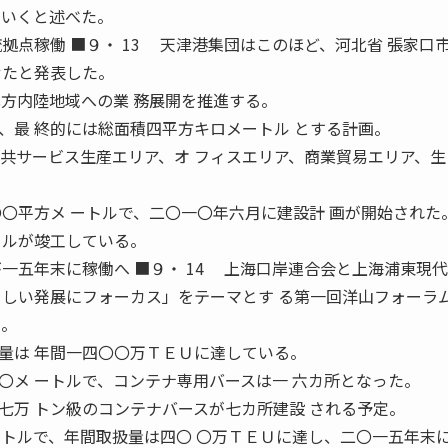
ていくと述べた。
拠点稼働 ■９・ 13 天津港集団はこのほど、河北省 張家口
せたと発表した。
北方内陸地域への業 務展開を推進する。
最 終的には総面積四平方キロメートル とする計画。
共サービス生産エリア、オ フィスエリア、商業貿易エリア、生
〇〇平方メ ートルで、二〇一〇年六月に建設計 画が開始された
トルが竣工している。
一五年末に稼働へ ■９・ 14 上海口岸連合会と上海浦東現代
 しい発展にフォーカス」をテーマとす る第一回洋山フォーラ
た。
は 年間一四〇〇万ＴＥＵに達している。
〇メ ートルで、コンテナ専用バースは一 六カ所となった。
万 トン級のコンテナバースが七カ所建設 される予定。
ートルで、年間取扱量は四〇 〇万ＴＥＵに達し、二〇一五年末に