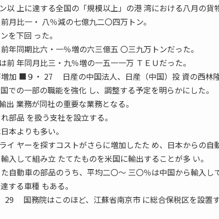
以 上に達する全国の「規模以上」の港 湾における八月の貨
、前月比一・ 八％減の七億九二〇四万トン。
ンを下回 った。
 前年同期比六・一％増の六三億五 〇三九万トンだった。
前 年同月比三・九％増の一五一一万 ＴＥＵだった。
増加 ■９・ 27 日産の中国法人、日産（中国）投 資の西林
中国での一部の職能を強化 し、調整する予定を明らかにした。
出 業務が同社の重要な業務となる。
ぞれ部品 を扱う支社を設立する。
は日本よりも多い。
ライ ヤーを探すコストがさらに増加したた め、日本からの自
を輸入して組み立 たてたものを米国に輸出することが多 い。
 た自動車の部品のうち、平均二〇〜 三〇％は中国から輸入し
達する車種 もある。
・ 29 国務院はこのほど、江蘇省南京市 に総合保税区を設置