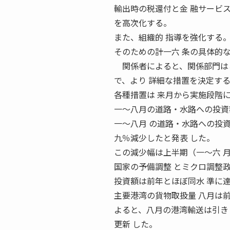
輸出時の税還付と金 融サービ
を高次化する。
また、組織的 指導を強化する
そのための計一六 条の具体的
関係者によると、関係部門はこ
で、より 詳細な措置を決定す
各種措置は 来月から実施段階
一〜八月の道路・水路への投資額
一〜八月 の道路・水路への投
九％減少したと発表 した。
この減少幅は上半期（一〜六 
国家の予備調整 とミクロ調整
投資額は前年とほぼ同水 準に
主要港湾の貨物取扱量 八月は前
よると、八月の港湾輸送は引き
更新 した。