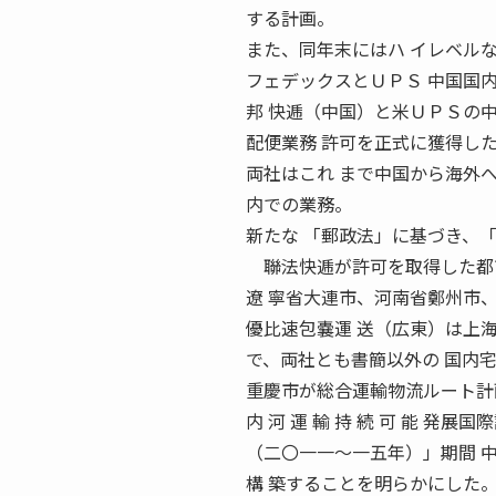
する計画。
また、同年末にはハ イレベル
フェデックスとＵＰＳ 中国国内
邦 快逓（中国）と米ＵＰＳの
配便業務 許可を正式に獲得し
両社はこれ まで中国から海外
内での業務。
新たな 「郵政法」に基づき、
聯法快逓が許可を取得した都市
遼 寧省大連市、河南省鄭州市
優比速包嚢運 送（広東）は上
で、両社とも書簡以外の 国内
重慶市が総合運輸物流ルート計画 
内 河 運 輸 持 続 可 能 
（二〇一一〜一五年）」期間 
構 築することを明らかにした