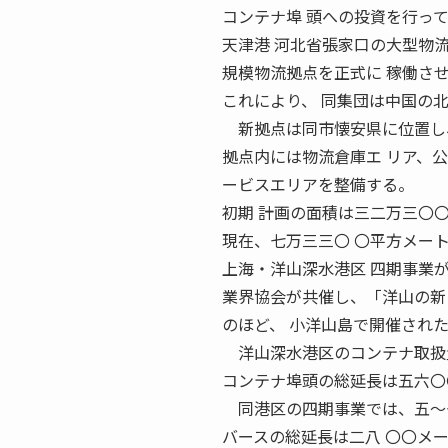
コンテナ埠 頭への投資を行っ
天津港 河北省張家口の大型物流
規模物流拠点を正式に 稼働さ
これにより、 同集団は中国の
新拠点は同市懐安県に位置し、
拠点内には物流倉庫エ リア、公
ービスエリアを整備する。
初期 計画の面積は三二万三〇
現在、七万三三〇 〇平方メー
上海・洋山深水港区 四期事業が
業界協会が共催し、「洋山の新
のほど、 小洋山島で開催され
洋山深水港区のコンテナ取扱量
コンテナ埠頭の総延長は五六〇
同港区の四期事業では、五〜七
バースの総延長は二八 〇〇メ