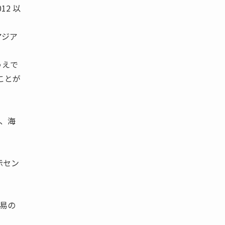
2 以
アジア
うえで
ことが
ど、海
示セン
貿易の