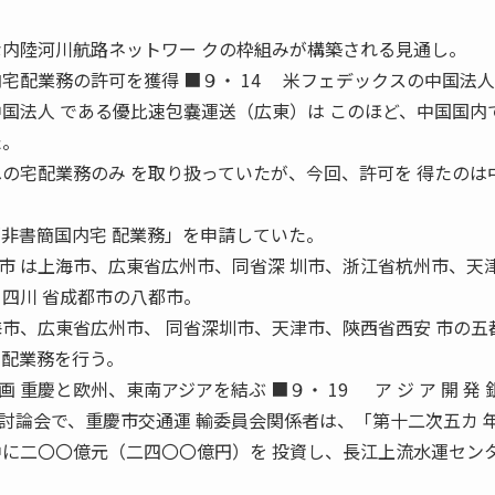
な内陸河川航路ネットワー クの枠組みが構築される見通し。
宅配業務の許可を獲得 ■９・ 14 米フェデックスの中国法
中国法人 である優比速包嚢運送（広東）は このほど、中国国内
た。
への宅配業務のみ を取り扱っていたが、今回、許可を 得たのは
「非書簡国内宅 配業務」を申請していた。
 は上海市、広東省広州市、同省深 圳市、浙江省杭州市、天
、四川 省成都市の八都市。
海市、広東省広州市、 同省深圳市、天津市、陝西省西安 市の五
宅配業務を行う。
重慶と欧州、東南アジアを結ぶ ■９・ 19 ア ジ ア 開 発 銀
発展国際討論会で、重慶市交通運 輸委員会関係者は、「第十二次五カ 
中に二〇〇億元（二四〇〇億円）を 投資し、長江上流水運セン
。