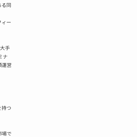
ある同
フィー
湾大手
ミナ
頭運営
を持つ
市場で