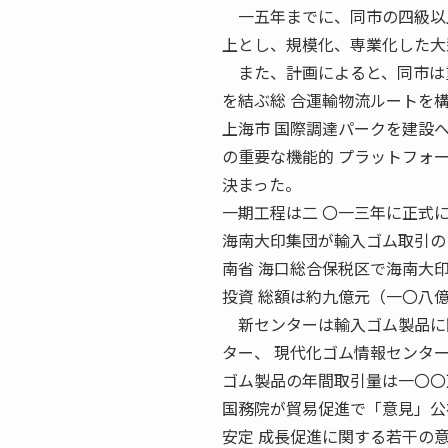
一五年までに、同市の四級以上航 
上とし、規模化、専業化した大
また、計画によると、同市は重
を結ぶ総 合運輸物流ルートを
上海市 国際調達パークを建設へ
の重要な機能的 プラットフォ
決まった。
一期工程は二 〇一三年に正式
海南大印集団が輸入ゴム取引の 
南省 海口総合保税区で海南大
投資 総額は約九億元（一〇八
新センターは輸入ゴム製品に関
ター、 現代化ゴム情報センタ
ゴム製品の年間取引量は一〇〇
国務院が貿易促進で「意見」公布
安定 成長促進に関する若干の