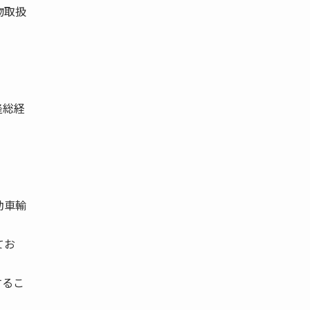
物取扱
隆総経
動車輸
てお
するこ