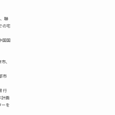
人、聯
での宅
中国国
津市、
都市
 行
年計画
ターを