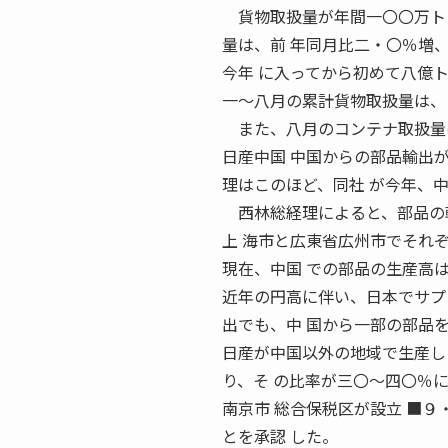
貨物取扱量が年間一〇〇万トン
量は、前 年同月比二・〇％増
今年 に入ってから初めて八億ト
一〜八月の累計貨物取扱量は、
また、八月のコンテナ取扱量は
日産中国 中国からの部品輸出が
理はこのほど、同社 が今年、
西林総経理によると、部品の輸
上 海市と広東省広州市でそれ
現在、中国 での部品の生産高
近年の円高に伴い、日本でサプ
出でも、中 国から一部の部品
日産が中国以外の地域で生産し
り、そ の比率が三〇〜四〇％に
南京市 総合保税区が設立 ■９
とを承認 した。