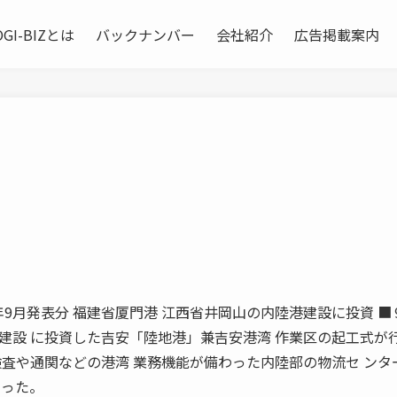
OGI-BIZとは
バックナンバー
会社紹介
広告掲載案内
2012年9月発表分 福建省厦門港 江西省井岡山の内陸港建設に投資 
設 に投資した吉安「陸地港」兼吉安港湾 作業区の起工式が
検査や通関などの港湾 業務機能が備わった内陸部の物流セ ンタ
まった。