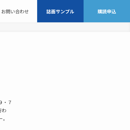
お問い合わせ
誌面サンプル
購読申込
■９・７
行わ
ー。