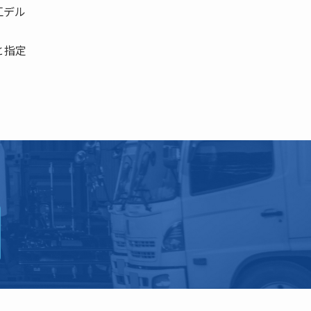
江デル
と指定