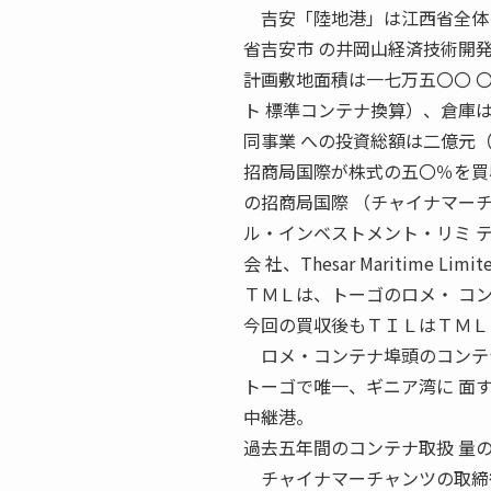
吉安「陸地港」は江西省全体の
省吉安市 の井岡山経済技術開発
計画敷地面積は一七万五〇〇 
ト 標準コンテナ換算）、倉庫
同事業 への投資総額は二億元
招商局国際が株式の五〇％を買収
の招商局国際 （チャイナマー
ル・インベストメント・リミ 
会 社、Thesar Maritime
ＴＭＬは、トーゴのロメ・ コ
今回の買収後もＴＩＬはＴＭＬ
ロメ・コンテナ埠頭のコンテナ
トーゴで唯一、ギニア湾に 面
中継港。
過去五年間のコンテナ取扱 量
チャイナマーチャンツの取締役