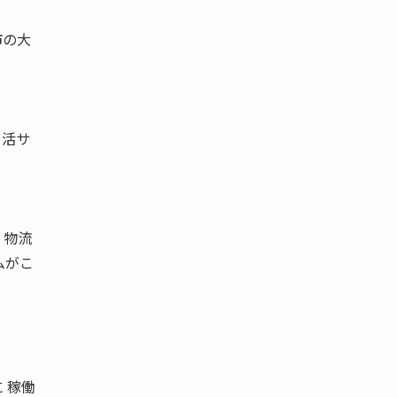
市の大
 活サ
。
 物流
ムがこ
 稼働