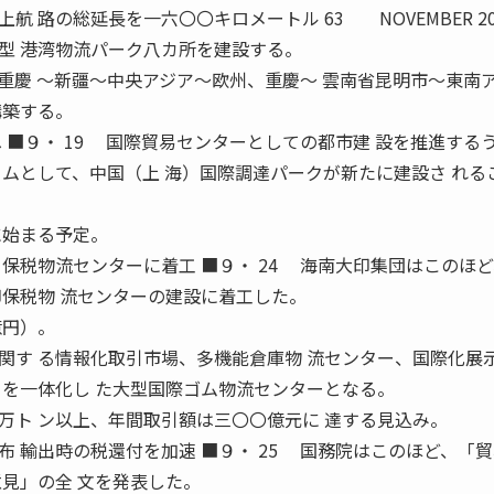
路の総延長を一六〇〇キロメートル 63 NOVEMBER 201
型 港湾物流パーク八カ所を建設する。
慶 〜新疆〜中央アジア〜欧州、重慶〜 雲南省昆明市〜東南
構築する。
 ■９・ 19 国際貿易センターとしての都市建 設を推進する
ームとして、中国（上 海）国際調達パークが新たに建設さ れる
に始まる予定。
保税物流センターに着工 ■９・ 24 海南大印集団はこのほ
印保税物 流センターの建設に着工した。
億円）。
す る情報化取引市場、多機能倉庫物 流センター、国際化展
ーを一体化し た大型国際ゴム物流センターとなる。
万ト ン以上、年間取引額は三〇〇億元に 達する見込み。
 輸出時の税還付を加速 ■９・ 25 国務院はこのほど、「
意見」の全 文を発表した。