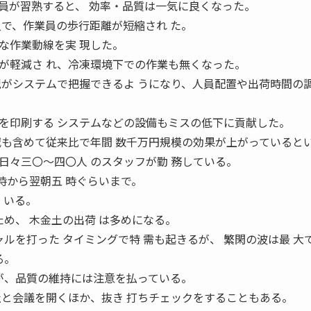
が習熟すると、 効率・品質は一気に良くなった。
入で、作業員の歩行距離が短縮され た。
な作業動線を実 現した。
が軽減さ れ、冷凍環境下での作業も無くなった。
況がシステムで把握できるよ うになり、人員配置や出荷時間の
を印刷する システムなどの設備もミスの低下に貢献した。
減も含めて従来比で年間 数千万円規模の効果が上がっていると
々三〇〜四〇人 のスタッフが勤 務している。
 時から翌朝五 時ぐらいまで。
 いる。
ため、 木金土の出荷 は多めになる。
ャルを打った タイミングで特 需も起きるが、 繁閑の波は最 大
る。
が、品質の維持には注意を払っている。
社と会議を開くほか、抜き 打ちチェックをすることもある。