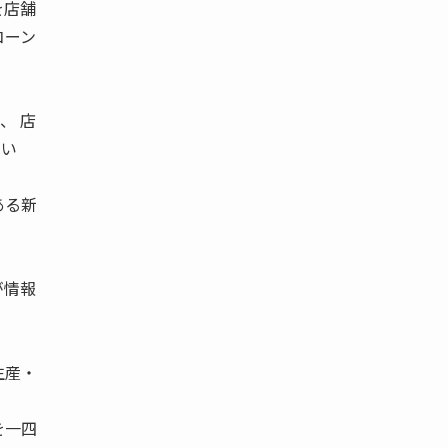
を店舗
コーン
、 店
てい
ある新
が情報
生産・
を一四