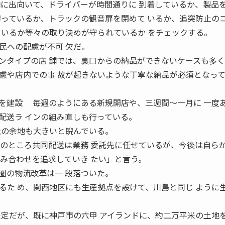
舗に出向いて、ドライバーが時間通りに 到着しているか、製品
切っているか、トラックの観音扉を閉めて いるか、追突防止の
ているか等々の取り決めが守られているか をチェックする。
民への配慮が不可 欠だ。
ンタイプの店 舗では、裏口からの納品ができないケースも多く
慮や店内での事 故が起きないような丁寧な納品が必須となっ
を建設 毎週のようにある新規開店や、三週間〜一月に 一度
配送ラ インの組み直しも行っている。
送の余地も大きいと睨んでいる。
今のところ共同配送は業務 委託先に任せているが、今後は自ら
組み合わせを追求していき たい」と言う。
の物流改革は一 段落ついた。
るた め、関西地区にも生産拠点を設けて、川島と同じ ように
未定だが、既に神戸市の六甲 アイランドに、約二万平米の土地