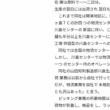
在 庫は原料で一〜二日分。
生産の翌日には出荷され 翌日
これまで同社は関東地区に、輸
ヶ島ＴＣの計四 つの物流センタ
川島センターの 新設に伴い、こ
舗も半分以上を川島センターに
工場 併設型の川島センターへ
同社では全国の物流センターの
しかし、 川島センターでは物
一つ のセンター内のオペレー
同社の山田知則製造部川島生産
荷 業務は以前から自社で行っ
だが、物流業務を自社で 本格
とも沢山あった」と言う。
ピッキング業務の所要時間は想
荷物が到着し、検品を し、ラ