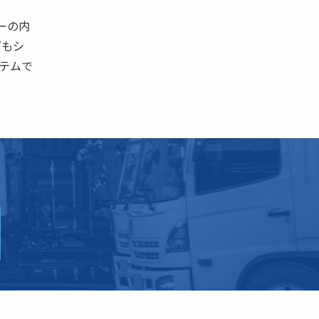
ーの内
グもシ
ステムで