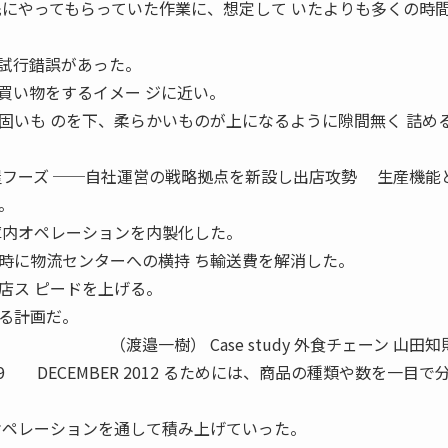
先にやってもらっていた作業に、想定して いたよりも多くの時
試行錯誤があった。
買い物をするイメー ジに近い。
固いも のを下、柔らかいものが上になるように隙間無く 詰め
屋フーズ ──自社運営の戦略拠点を新設し出店攻勢 生産機能
。
た庫内オペレーションを内製化した。
時に物流センターへの横持 ち輸送費を解消した。
店ス ピードを上げる。
る計画だ。
se study 外食チェーン 山田知則
9 DECEMBER 2012 るためには、商品の種類や数を一目で
オペレーションを通して積み上げていった。