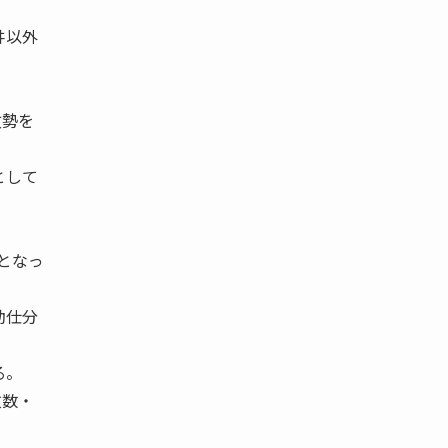
丼以外
攻勢を
として
となっ
動仕分
る。
枚数・