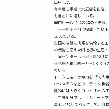
出店 した。
今年度も半期で六五店を出店、
も含む）に達している。
国内約一八〇〇店 舗のすき家
一一年十一月に完成した埼玉県
支 えている。
全国の店舗に肉類を供給する工
の機能も備えた同社初の生産・
同センターは土地・建物共に自
延べ床面積は約一万三〇〇〇?
ている。
トヨタＬ＆Ｆの協力を 得て専
けシステムなどのマテハン 機
建物には大きくロゴと「Ｍ Ａ
工場部分では、「ショートプレ
量 に合わせてパックして、自