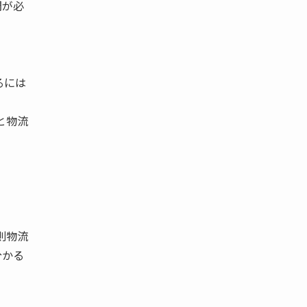
間が必
るには
と物流
物流
分かる