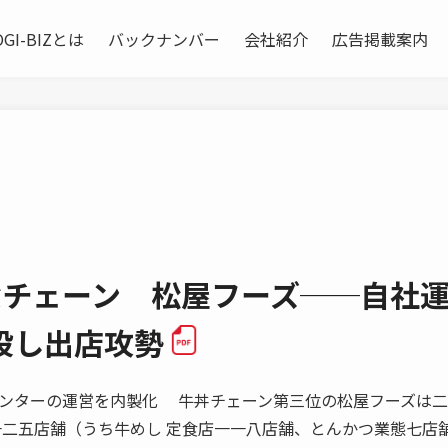
OGI-BIZとは
バックナンバー
会社紹介
広告掲載案内
y 外食チェーン 松屋フーズ──自社
設し出店攻勢
 物流センターの運営を内製化 牛丼チェーン第三位の松屋フーズは
一二五店舗（うち牛めし 定食店一一八店舗、とんかつ業態七店