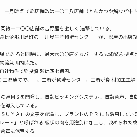
十一月時点 で総店舗数は一〇二八店舗（とんかつや鮨など牛 
、同約一二〇〇店舗の吉野屋を激しく 追撃している。
比企郡川島町の 「川島生産物流センター」が、松屋の出店
場であ ると同時に、最大六〇〇店をカバーする広域配送 拠点
物流兼 用拠点だ。
社物件で総投資 額は四七億円。
の 三階建てで、一、二階が物流センター、三階が食 材加工工場
用のＷＭＳを開発し、自動ピッキングシステ ム、自動倉庫、自
器を導入している。
ＴＳＵＹＡ」の文字を配置し、ブランドのＰＲ にも活用してい
ート」と呼ばれる 板状の肉を用途別に加工し、決められた
動倉庫に保管する。