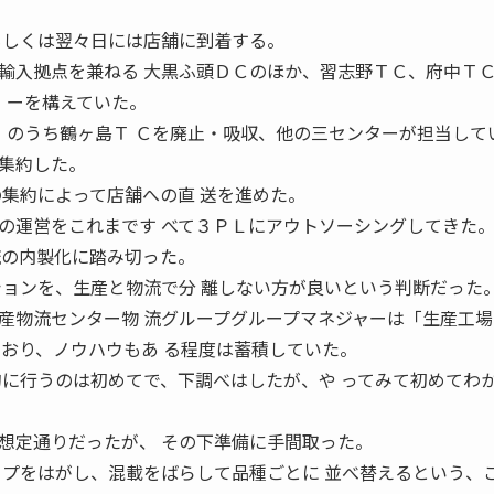
もしくは翌々日には店舗に到着する。
入拠点を兼ねる 大黒ふ頭ＤＣのほか、習志野ＴＣ、府中Ｔ
 ーを構えていた。
 のうち鶴ヶ島Ｔ Ｃを廃止・吸収、他の三センターが担当して
集約した。
の集約によって店舗への直 送を進めた。
運営をこれまです べて３ＰＬにアウトソーシングしてきた
流の内製化に踏み切った。
ションを、生産と物流で分 離しない方が良いという判断だった
物流センター物 流グループグループマネジャーは「生産工場
ており、ノウハウもあ る程度は蓄積していた。
的に行うのは初めてで、下調べはしたが、や ってみて初めてわ
定通りだったが、 その下準備に手間取った。
ップをはがし、混載をばらして品種ごとに 並べ替えるという、