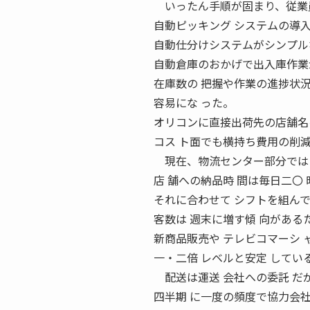
いったん手順が固まり、従業員
自動ピッキング システムの導
自動仕分けシステムがシンプル
自動倉庫のおかげで出入庫作業
在庫数の 把握や作業の進捗状
容易にな った。
オリコンに直接出荷先の店舗名
コス ト面でも横持ち費用の削
現在、物流センター部分では日
店 舗への納品時 間は毎日二〇
それに合わせて シフトを組んで
客数は 週末に増す傾 向がある
新商品販売や テレビコマーシ 
一・二倍 レベルと安定 してい
配送は運送 会社への委託 だ
四半期 に一度の頻度で協力会