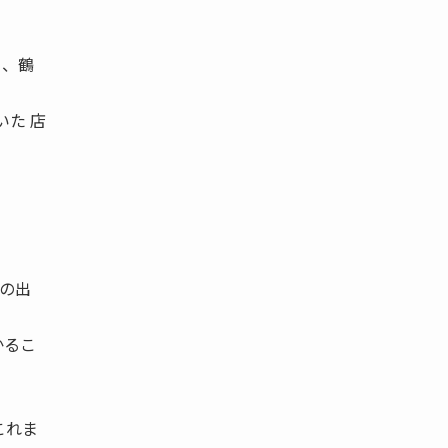
Ｃ、鶴
いた 店
。
。
の出
かるこ
これま