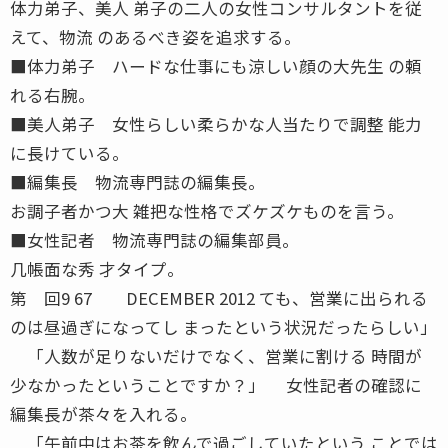
体力弟子、美人 弟子の二人の女性コンサルタントを従
えて、物流 のあるべき姿を追求する。
■体力弟子 ハードな仕事にも涼しい顔の大先生 の頼
れる右腕。
■美人弟子 女性らしい柔らかな人当たりで調整 能力
に長けている。
■編集長 物流専門誌の編集長。
お調子者かつ大 雑把な性格でズケズケものを言う。
■女性記者 物流専門誌の編集部員。
几帳面な秀 才タイプ。
第 回9 67 DECEMBER 2012 ても、営業に出られる
のは昼過ぎになってし まったという状況だったらしい」
「人数が足りないだけでなく、営業に割ける 時間が
少なかったということですか？」 女性記者の確認に
編集長が茶々を入れる。
「午前中はお茶を飲んで過ごしていたという ことでは