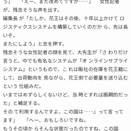
う」 「えー、また改めてですか‥‥」 女性記者
が、残念そうな声を出す。
編集長 が「たしか、花王はその後、十年以上かけて ロ
ジスティクスシステムを構築していくのだか ら、先は長
いぞ。
またにしよう」と念を押す。
残念そうな女性記者の顔を見て、大先生が「さ わりだけ
言うと、中でも有名なシステムが『オ ンラインサプライ
システム』というもので、こ れは販社の在庫を花王籍に
して、出荷動向を 見ながら、花王側で必要量を送り込む
という 仕組みだ。
いまではめずらしくないけど、当 時とすれば画期的だっ
た」と補足する。
その て利用するんですよ、この国は‥‥』って言 って
ます」 「へー、おもしろいですね。
もうその頃か らそんな状態だったのですね、この国