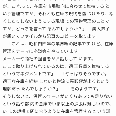
が、こ れって、在庫を市場動向に合わせて維持する と
いう管理ですか、それとも在庫の現物を傷 つけたり、な
くしたりしないようにする現場 での現物管理のことで
すか、どっちを言って るんでしょうか？」 美人弟子
が頷いてファイルから記事のコピ ーを取り出す。
「これは、昭和四四年の業界紙の記事です けど、在庫
管理をテーマに座談会をやってい ます。
メーカーや商社の担当者がお話しして います。
ここで取り上げられているのは、適 正数量を維持する
というマネジメントです」 「やっぱりそうですか。
適正な在庫を維持 しないと物流に悪影響が出るという
理解だっ たんでしょうか？」 「そのようです。
そうしないと、保管スペ ースがいくらあっても足りない
という話や都 内の倉庫でいま以上の拡張は難しいので、
い まの規模で間に合うように在庫を管理すると いう話