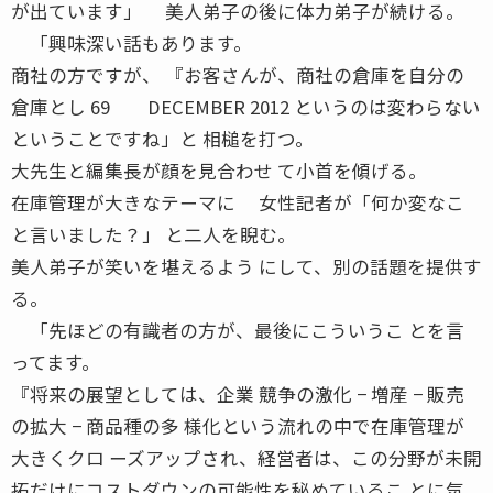
が出ています」 美人弟子の後に体力弟子が続ける。
「興味深い話もあります。
商社の方ですが、 『お客さんが、商社の倉庫を自分の
倉庫とし 69 DECEMBER 2012 というのは変わらない
ということですね」と 相槌を打つ。
大先生と編集長が顔を見合わせ て小首を傾げる。
在庫管理が大きなテーマに 女性記者が「何か変なこ
と言いました？」 と二人を睨む。
美人弟子が笑いを堪えるよう にして、別の話題を提供す
る。
「先ほどの有識者の方が、最後にこういうこ とを言
ってます。
『将来の展望としては、企業 競争の激化 − 増産 − 販売
の拡大 − 商品種の多 様化という流れの中で在庫管理が
大きくクロ ーズアップされ、経営者は、この分野が未開
拓だけにコストダウンの可能性を秘めているこ とに気