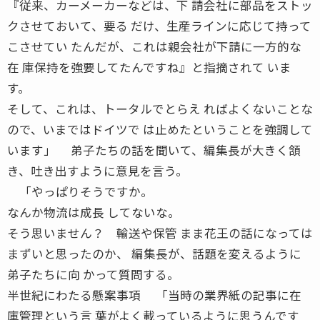
『従来、カーメーカーなどは、下 請会社に部品をストッ
クさせておいて、要る だけ、生産ラインに応じて持って
こさせてい たんだが、これは親会社が下請に一方的な
在 庫保持を強要してたんですね』と指摘されて いま
す。
そして、これは、トータルでとらえ ればよくないことな
ので、いまではドイツで は止めたということを強調して
います」 弟子たちの話を聞いて、編集長が大きく頷
き、吐き出すように意見を言う。
「やっぱりそうですか。
なんか物流は成長 してないな。
そう思いません？ 輸送や保管 まま花王の話になっては
まずいと思ったのか、 編集長が、話題を変えるように
弟子たちに向 かって質問する。
半世紀にわたる懸案事項 「当時の業界紙の記事に在
庫管理という言 葉がよく載っているように思うんです