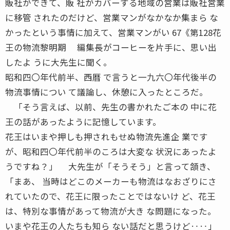
販社ができて、販 社がカバーする地域の営業は販社営業
に移管 されたのだけど、営業マンがなかなか集まら な
かったという事情に加えて、営業マンがい 67《第128花
王の物流黎明期 編集長がコーヒーを片手に、思い出
したよ うに大先生に聞く。
昭和四〇年代前半、西暦 で言うと一九六〇年代後半の
物流事情につい て議論し、休憩に入ったところだ。
「そう言えば、以前、先生の書かれたご本の 中に花
王の話があったように記憶しています。
花王はいまや押しも押されもせぬ物流先進企 業です
が、昭和四〇年代前半のころは大変な 状況にあったよ
うですね？」 大先生が「そうそう」と言って頷き、
「まあ、 当時はどこのメーカーも物流はなおざりにさ
れていたので、花王に限ったことではないけ ど、花王
は、特別な事情があって物流が大き な問題になった。
いまや花王の人たちも知ら ない話だと思うけど‥‥」