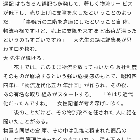
遅配 はもちろん誤配も多発して、著しく物流サー ビス
が低下し、売り上げに支障を来したとい うことのよう
だ」 「事務所の二階を倉庫にしたということ自 体、
物流軽視ですけど、売上に支障を来すほ ど出荷が滞った
というのもすごいですね」 大先生の話に編集長が思
わず口を挟む。
大 先生が続ける。
「花王では、このまま物流を放っておいたら 販社制度
そのものが崩壊するという強い危機 感のもとで、昭和四
四年に『物流近代化五カ 年計画』が作られ、その後、
あの有名な取り 組みがスタートする」 「やはり近代
化だったんですね」 女性記者が考え深げに呟く。
「後のことだけど、その物流改革を任された 人に話を
聞いたことがある。
物置き同然の倉 庫、その中は乱雑に積まれた商品の
山、在庫 管理はまったくできていない、積み下ろしに