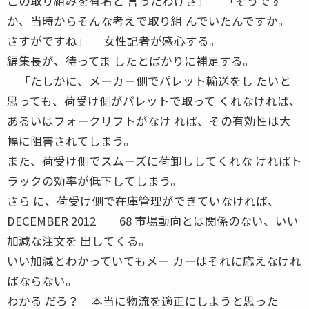
この取り組みを有名と 言ったわけさ」 「そうです
か、当時からそんな考えで取り組 んでいたんですか。
さすがですね」 女性記者が感心する。
編集長が、待ってま したとばかりに補足する。
「たしかに、メーカー側でパレット輸送をし たいと
思っても、荷受け側がパレットで取って くれなければ、
あるいはフォークリフトがなけ れば、その有効性は大
幅に阻害されてしまう。
また、荷受け側でスムーズに荷卸ししてくれな ければト
ラックの効率が低下してしまう。
さら に、荷受け側で在庫管理ができていなければ、
DECEMBER 2012 68 市場動向とは関係のない、いい
加減な注文を 出してくる。
いい加減とわかっていてもメー カーはそれに応えなけれ
ばならない。
わかる だろ？ 本当に物流を適正にしようと思った