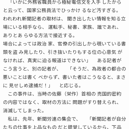
「いかに外務省職員から極秘電信文を入手 したから
と云って、国家公務員法でひっかけ るなど汚すぎる。
われわれ新聞記者の取材は、 聞き出したい情報を知る立
場にいる相手なら、 運転手、秘書、家族、誰であれ、
ありとあ らゆる方法で接近する。
場合によっては政治 家、官僚の引出しから覗いている書
類を盗 み見したり、引き抜いたりもする位の心意気 が
なければ、真実に迫る報道はできない」 ある記者が
こう言うと、別の記者が、 「そうだ、為政者の都合の
悪いことは書く べからず、書いた者はこうなると、まさ
に 見せしめ逮捕だ！」 と応じる。
この事件は、当時の佐藤（栄作）首相の 売国的密約
の内容ではなく、取材の方法に 問題がすり替えられ、
消滅してしまった。
私は、先年、新聞労連の集会で、 「新聞記者が自分
たちの仕事を上品なもの だと錯覚しているから、下品