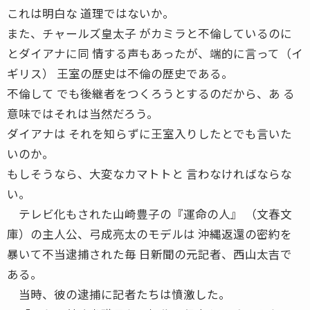
これは明白な 道理ではないか。
また、チャールズ皇太子 がカミラと不倫しているのに
とダイアナに同 情する声もあったが、端的に言って（イ
ギリス） 王室の歴史は不倫の歴史である。
不倫して でも後継者をつくろうとするのだから、あ る
意味ではそれは当然だろう。
ダイアナは それを知らずに王室入りしたとでも言いた
いのか。
もしそうなら、大変なカマトトと 言わなければならな
い。
テレビ化もされた山崎豊子の『運命の人』 （文春文
庫）の主人公、弓成亮太のモデルは 沖縄返還の密約を
暴いて不当逮捕された毎 日新聞の元記者、西山太吉で
ある。
当時、彼の逮捕に記者たちは憤激した。