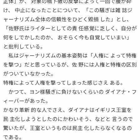
正体」が、 対象の橋下徹の反撃によって一回で腰が砕
け、 中止になったことについて、「この騒ぎは雑 誌ジ
ャーナリズム全体の信頼性をひどく毀損 した」とし、
「佐野氏はライターとしての責 任感覚に乏しく、自分が
何をしでかしたのか、 おそらく今も自覚していまい」
と批判している。
私はジャーナリズムの基本姿勢は「人権に よって特権
を撃つ」だと思っているが、佐 野には人権と特権の区別
がついていなかった。
特権によって人権を撃ってしまった感じさえ ある。
かつて、ヨン様騒ぎに負けないくらいの ダイアナ・フ
ィーバーがあった。
かなり革新 的な人でさえ、ダイアナはイギリス王室を
民 主化しようとしたのにかわいそう、などと 言うので
驚いたが、王室というものは民主 化したらなくなるの
である。