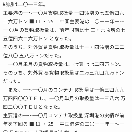
納期は二〇一三年。
主要港の一〜一〇月貨物取扱量 一四％増の七五億四六
二六万トン ■ 11 ・ 25 中国主要港の二〇一一年一〜
一 〇月の貨物取扱量は、前年同期比十 三・六％増の七
五億四六二六万トン となった。
そのうち、対外貿易貨物 取扱量は十一・四％増の二二
億八〇 五八万トンだった。
一〇月単月の貨物取扱量は、七億 七七二四万トン。
そのうち、対外貿 易貨物取扱量は二万三九四九万トン
だった。
また、一〜一〇月のコンテナ取扱 量は一億三四九九
万四四〇〇ＴＥ Ｕ、一〇月単月の取扱量は一三八六 万
四三〇〇ＴＥＵとなった。
主要港の一〜一〇月コンテナ取扱量 深圳港の実績が前
年を下回る ■ 11 ・ 25 中国港湾の二〇一一年一〜一