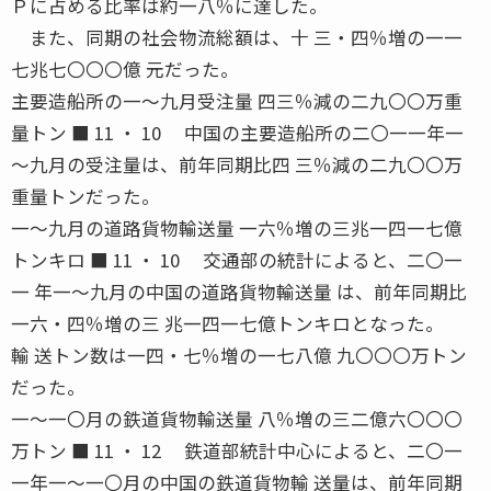
Ｐに占める比率は約一八％に達した。
また、同期の社会物流総額は、十 三・四％増の一一
七兆七〇〇〇億 元だった。
主要造船所の一〜九月受注量 四三％減の二九〇〇万重
量トン ■ 11 ・ 10 中国の主要造船所の二〇一一年一
〜九月の受注量は、前年同期比四 三％減の二九〇〇万
重量トンだった。
一〜九月の道路貨物輸送量 一六％増の三兆一四一七億
トンキロ ■ 11 ・ 10 交通部の統計によると、二〇一
一 年一〜九月の中国の道路貨物輸送量 は、前年同期比
一六・四％増の三 兆一四一七億トンキロとなった。
輸 送トン数は一四・七％増の一七八億 九〇〇〇万トン
だった。
一〜一〇月の鉄道貨物輸送量 八％増の三二億六〇〇〇
万トン ■ 11 ・ 12 鉄道部統計中心によると、二〇一
一年一〜一〇月の中国の鉄道貨物輸 送量は、前年同期