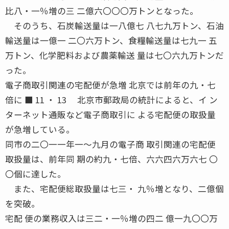
比八・一％増の三 二億六〇〇〇万トンとなった。
そのうち、石炭輸送量は一八億七 八七九万トン、石油
輸送量は一億一 二〇六万トン、食糧輸送量は七九一 五
万トン、化学肥料および農薬輸送 量は七〇六九万トンだ
った。
電子商取引関連の宅配便が急増 北京では前年の九・七
倍に ■ 11 ・ 13 北京市郵政局の統計によると、イ ン
ターネット通販など電子商取引に よる宅配便の取扱量
が急増している。
同市の二〇一一年一〜九月の電子商 取引関連の宅配便
取扱量は、前年同 期の約九・七倍、六六四六万六七 〇
〇個に達した。
また、宅配便総取扱量は七三・ 九％増となり、二億個
を突破。
宅配 便の業務収入は三二・一％増の四二 億一九〇〇万