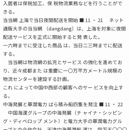
入居者は保税加工、保 税物流業務などを行うことがで
きる。
当当網 上海で当日夜間配送を開始 ■ 11 ・ 21 ネット
通販大手の当当網 （dangdang）は、上海を対象に夜間
配送サービスを正式に開始すると発 表した。
一六時までに受注した商品 は、当日二三時までに配送
する。
当当網は物流網の拡充とサービス の強化を進めてお
り、近々成都また は重慶に一〇万平方メートル規模の
物流センターを建設する計画。
これ によって中国中西部の顧客へのサー ビスを向上す
る。
中海発展と華潤電力 ばら積み船四隻を発注 ■ 11 ・ 22
中国海運グループの中海発展（チ ャイナ・シッピン
グ・ディベロップ メント）と電力大手の華潤電力グル
ープとの合弁会社、天津中海華潤航 運は、四万五〇〇〇