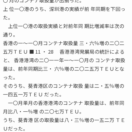
〇 月のコンテナ取扱量が出揃った。
上 位一〇港のうち、深圳港の実績が前 年同期を下回っ
た。
上位一〇港の取扱実績と対前年同 期比増減率は次の
通り。
香港の一〜一〇月コンテナ取扱量 三・六％増の二〇二
五万ＴＥＵ ■ 11 ・ 28 香港港湾発展局の統計による
と、 香港港湾の二〇一一年一〜一〇月の コンテナ取扱
量は、前年同期比三・ 六％増の二〇二五万ＴＥＵとな
った。
そのうち、葵青港区のコンテナ取扱 量は二・五％増の
一四五一万ＴＥＵ だった。
一〇月単月の香港港湾のコンテナ 取扱量は、前年同
月比八・一％増 の二〇七万ＴＥＵ。
うち、葵青港 区の取扱量は八・三％増の一五二万 ＴＥ
Ｕだった。