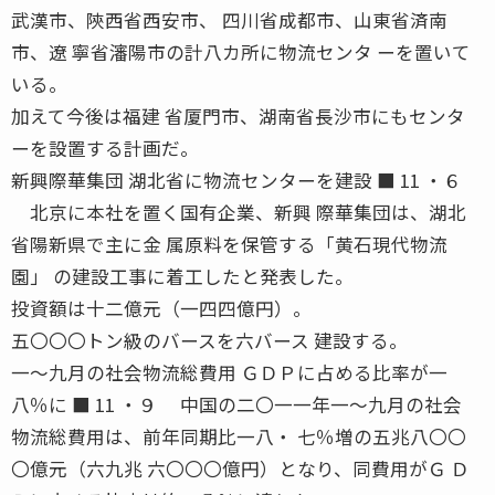
武漢市、陝西省西安市、 四川省成都市、山東省済南
市、遼 寧省瀋陽市の計八カ所に物流センタ ーを置いて
いる。
加えて今後は福建 省厦門市、湖南省長沙市にもセンタ
ーを設置する計画だ。
新興際華集団 湖北省に物流センターを建設 ■ 11 ・６
北京に本社を置く国有企業、新興 際華集団は、湖北
省陽新県で主に金 属原料を保管する「黄石現代物流
園」 の建設工事に着工したと発表した。
投資額は十二億元（一四四億円）。
五〇〇〇トン級のバースを六バース 建設する。
一〜九月の社会物流総費用 ＧＤＰに占める比率が一
八％に ■ 11 ・９ 中国の二〇一一年一〜九月の社会
物流総費用は、前年同期比一八・ 七％増の五兆八〇〇
〇億元（六九兆 六〇〇〇億円）となり、同費用がＧ Ｄ