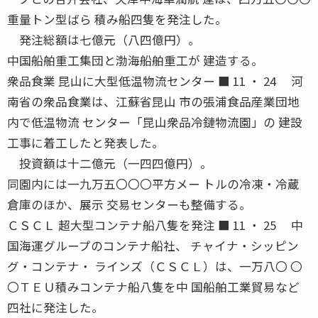
重量トン型ばら 積み船四隻を発注した。
発注総額は七億元（八四億円）。
中国船舶重工集団と渤海船舶重工が 建造する。
衆品食業 昆山に大型低温物流センター ■ 11 ・ 24 河
南省の衆品食業は、江蘇省昆山 市の張浦食品産業団地
内で低温物流 センター「昆山衆品冷鏈物流園」の 建設
工事に着工したと発表した。
投資額は十二億元（一四四億円）。
同園内には一九万五〇〇〇平方メー トルの冷凍・冷蔵
倉庫のほか、展示 交易センターも整備する。
ＣＳＣＬ 超大型コンテナ船八隻を発注 ■ 11 ・ 25 中
国海運グループのコンテナ船社、 チャイナ・シッピン
グ・コンテナ・ ラインズ（ＣＳＣＬ）は、一万八〇 〇
〇ＴＥＵ積みコンテナ船八隻を中 国船舶工業貿易など
四社に発注した。