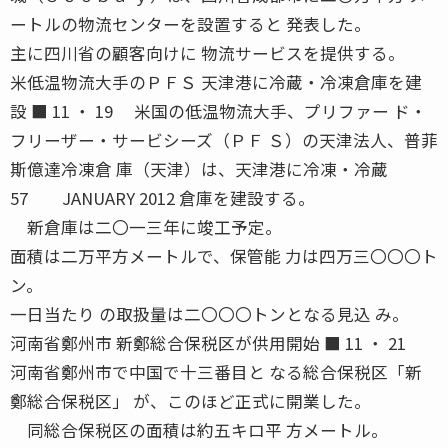
ートルの物流センターを設置すると 発表した。
主に四川省の顧客向けに 物流サービスを提供する。
米低温物流大手のＰＦＳ 天津港に冷蔵・冷凍倉庫を建
設 ■ 11 ・ 19 米国の低温物流大手、プリファー ド・
フリーザー・サービシーズ（ＰＦ Ｓ）の天津法人、普菲
斯億達冷凍倉 庫（天津）は、天津港に冷凍・冷蔵
57 JANUARY 2012 倉庫を建設する。
新倉庫は二〇一三年に竣工予定。
面積は二万平方メートルで、保管能 力は四万三〇〇〇ト
ン。
一日当たり の取扱量は二〇〇〇トンとなる見込 み。
河南省鄭州市 新鄭総合保税区が供用開始 ■ 11 ・ 21
河南省鄭州市で中国で十三番目と なる総合保税区「新
鄭総合保税区」 が、このほど正式に開業した。
同総合保税区の面積は約五キロ平 方メートル。