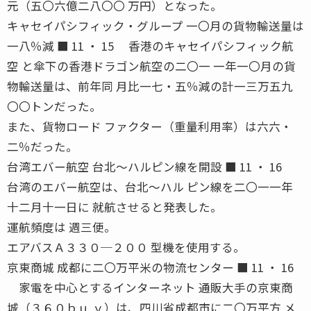
元（五〇六億二八〇〇 万円）となった。
キャセイパシフィック・グループ 一〇月の貨物輸送量は
一八％減 ■ 11 ・ 15 香港のキャセイパシフィック航
空 と傘下の香港ドラゴン航空の二〇一 一年一〇月の貨
物輸送量は、前年同 月比一七・五％減の計一三万五九
〇〇トンだった。
また、貨物ロード ファクター（重量利用率）は六六・
二％だった。
台湾エバー航空 台北〜ハルピン線を開設 ■ 11 ・ 16
台湾のエバー航空は、台北〜ハル ピン線を二〇一一年
十二月十一日に 就航させると発表した。
運航頻度は 週三便。
エアバスＡ３３０─２００ 型機を使用する。
京東商城 成都に二〇万平米の物流センター ■ 11 ・ 16
家電を中心とするインターネット 通販大手の京東商
城（３６０ｂｕ ｙ）は、四川省成都市に二〇万平方 メ