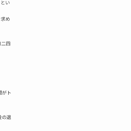
るとい
を求め
月二四
間がト
役の退