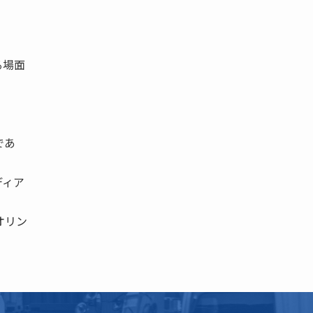
る場面
であ
ディア
オリン