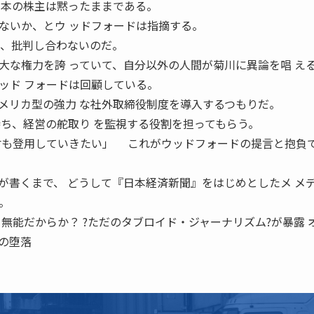
 本の株主は黙ったままである。
いか、とウ ッドフォードは指摘する。
士、批判し合わないのだ。
な権力を誇 っていて、自分以外の人間が菊川に異論を唱 え
ッド フォードは回顧している。
リカ型の強力 な社外取締役制度を導入するつもりだ。
持ち、経営の舵取り を監視する役割を担ってもらう。
材も登用していきたい」 これがウッドフォードの提言と抱負
書くまで、 どうして『日本経済新聞』をはじめとしたメ メ
。
無能だからか？ ?ただのタブロイド・ジャーナリズム?が暴露 
の堕落