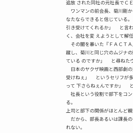
追放 された同社の元社長でＣ
ワンマンの前会長、菊川剛か
なたならできると信じている。
引き受けてくれるか」 と言わ
く、会社を変 えようとして解
その闇を暴いた『ＦＡＣＴＡ』
蹴し、菊川と同じ穴のムジナの
ている のですか」 と尋ねた
日本のヤクザ映画と西部劇の
受けねぇ」 というセリフが
って 下さらねぇんですか」 
社長という役割で部下をコント
る。
上司と部下の関係がほとんど親
だから、部長あるいは課長の引
れない。