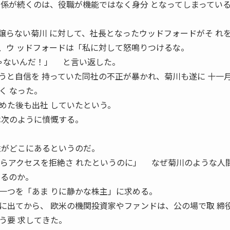
関係が続くのは、役職が機能ではなく身分 となってしまってい
らない菊川 に対して、社長となったウッドフォードがそ れ
、ウ ッドフォードは「私に対して怒鳴りつけるな。
じゃないんだ！」 と言い返した。
と自信を 持っていた同社の不正が暴かれ、菊川も遂に 十一
く なった。
た後も出社 していたという。
は次のように憤慨する。
性がどこにあるというのだ。
からアクセスを拒絶さ れたというのに」 なぜ菊川のような人
やるのか。
つを「あま りに静かな株主」に求める。
出てから、 欧米の機関投資家やファンドは、公の場で取 締
う要 求してきた。