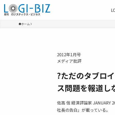
L
ホーム
2012年1月号
メディア批評
?ただのタブロ
ス問題を報道し
佐高 信 経済評論家 JANUA
社長の告白」が載っている。