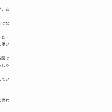
が、あ
ではな
 と一
に働い
指図は
っしゃ
してい
と思わ