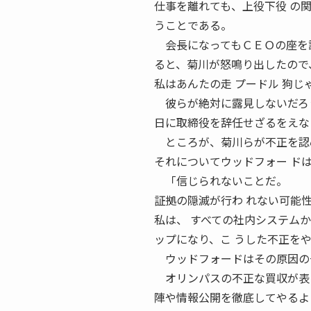
仕事を離れても、上役下役 の
うことである。
会長になってもＣＥＯの座を譲
ると、菊川が怒鳴り出したので
私はあんたの走 プードル 狗
彼らが絶対に露見しないだろう
日に取締役を辞任せざるをえな
ところが、菊川らが不正を認め
それについてウッドフォー ド
「信じられないことだ。
証拠の隠滅が行わ れない可能
私は、 すべての社内システム
ップになり、こ うした不正を
ウッドフォードはその原因の一
オリンパスの不正な買収が表に
陣や情報公開を徹底してやるよ