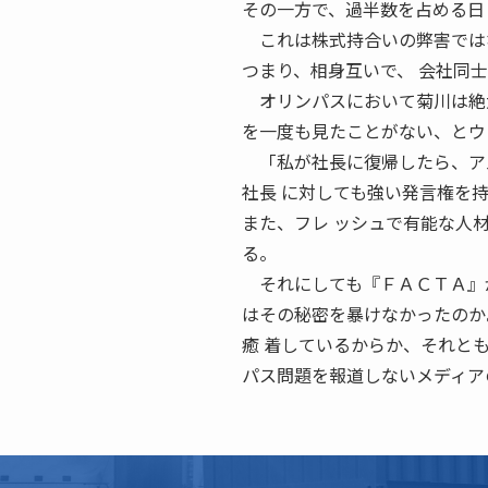
その一方で、過半数を占める日
これは株式持合いの弊害ではな
つまり、相身互いで、 会社同
オリンパスにおいて菊川は絶大
を一度も見たことがない、とウ
「私が社長に復帰したら、アメ
社長 に対しても強い発言権を
また、フレ ッシュで有能な人
る。
それにしても『ＦＡＣＴＡ』が
はその秘密を暴けなかったのか
癒 着しているからか、それとも
パス問題を報道しないメディア