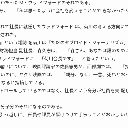
ＥＯだったＭ・ウッ ドフォードのそれである。
ら、 「私は思ったように会社を変えることがで きなかった
れて社長に就任したウッドフォード は、菊川の考える方向に
任された。
という雑誌 を菊川は「ただのタブロイド・ジャーナリズム」
財務担当 副社長、森久志は、 「森さん、あなたは誰のため
ウッドフォードに 「菊川会長です」 と答えたという。
違いについて、 映画評論家の佐藤忠男が、西部劇では、 「
多いのに、ヤクザ映画では、 「親分、なぜ、一言、死ねとお
となると指摘している。
ロールして いるのではなく、社長という身分が社員を支 配
 分子分のそれになるのである。
っ越しに、 部員や課員が駆けつけて手伝うことがおかし い