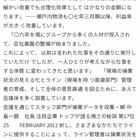
細かい改善でも合理化効果として はかなりの金額にな
ります」 ──瀬戸内物流も〇七年三月期以降、利益率
が大き く改善しています。
「〇六年を境にグループから多くの人材が投入され
て、会社基盤の整備が始まりました。
これによって、 以前は言われた仕事をその通りに実行し
ていただけ でしたが、一人ひとりが考えながら仕事を
する体質 に変わってきたと思います」 「現場の操業
状況の見える化とライン（現場を持 つ直接部門）管理
者の育成、そして全体の意思疎通 を図るために、あえて
会議体を多く設置しています。
会議を通じてスタッフ部門が操業データを収集・解 中
島一麿 社長 注目企業 トップが語る強さの秘訣 第17位
25 FEBRUARY 2012 析し、さまざまなかたちでライ
ンに提供することによっ て、ライン管理者は操業状況を