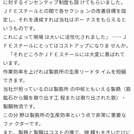
に対するインセンティブ制度も設 けてもらいました。
ＪＦＥスチールとの間で各セクショ ンの改善目標を設
定し、それを達成すれば当社はボー ナスをもらえると
いうものです。
これによって現場 は大いに活性化されました」 ──Ｊ
ＦＥスチールにとってはコストアップになりま せんか。
「それどころかＪＦＥスチールには大変に喜ばれて
います。
作業効率を上げれば製鉄所の生産リードタ イムを短縮
できます。
当社が担っているのは製鉄所 の中核ともいえる製銑（鉄
鉱石から鋼を取り出す工 程または取り出された鉄）・
製鋼物流です。
この分 野は製鉄所の生産効率という点で非常に重要な
ファ クターです。
また、製銑と製鋼はコストの塊で、規 模も大きいだけに