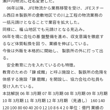
瀬戸内物流に社名変更した。
06年以降、JFE物流から業務移管を受け、JFEスチー
ル西日本製鉄所の倉敷地区での川上工程の物流業務の
一括元請けとなることで業容を拡大した。
同様に、福 山地区でも元請けとなる見込み。
06年を境に会社の基 盤整備を進め、収支意識を徹底す
るなど体質転換を図 り、業績を伸ばしている。
今後は外販を本格的に開始し、 製鉄所の外に打って出
る。
安全教育に力を入れているのも特徴。
教育のための「錬 成館」と呼ぶ施設と、製鉄所の危険を
体感する施設「錬 磨館」を開設し、協力会社の社員も
受け入れている。
本誌解説 06 年 3月期 07 年 3月期 08 年 3月期 09 年 3月期
10 年 3月期 11 年 3月期 12 年 3月期 （見通し） 160 140
120 100 80 60 40 20 0 12 10 8 6 4 2 0 単位：億円 業績の