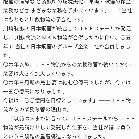
配管の清掃な ど製鉄所の環境美化、車両・設備の保全
業務などさ まざまな業務を手掛けています」 「当社
はもともと川鉄物流の子会社です。
川崎製 鉄と日本鋼管が統合してＪＦＥスチールが発足
し、 川鉄物流とＮＫＫ物流が合併したのに伴い、〇五
年 に当社と日本鋼管のグループ企業二社が合併しまし
た。
〇六年以降、ＪＦＥ物流からの業務移管が続いており、
業容は大きく拡大しています。
〇六年三月期の売上 高は約七〇億円でしたが、今では
一五〇億円になり ました。
今後は二〇〇億円を目標としています」 ──ＪＦＥ物
流からの業務移管の理由は。
「以前は大まかに言って、ＪＦＥスチールからＪ ＦＥ
物流が元請けとして受託した仕事を、当社が請 け負う
という三段階の重層構造になっていました。