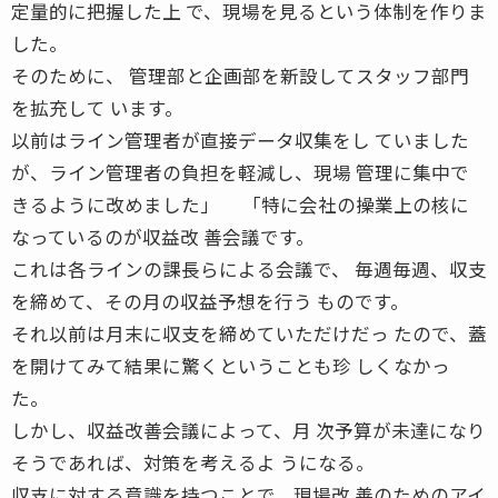
定量的に把握した上 で、現場を見るという体制を作りま
した。
そのために、 管理部と企画部を新設してスタッフ部門
を拡充して います。
以前はライン管理者が直接データ収集をし ていました
が、ライン管理者の負担を軽減し、現場 管理に集中で
きるように改めました」 「特に会社の操業上の核に
なっているのが収益改 善会議です。
これは各ラインの課長らによる会議で、 毎週毎週、収支
を締めて、その月の収益予想を行う ものです。
それ以前は月末に収支を締めていただけだっ たので、蓋
を開けてみて結果に驚くということも珍 しくなかっ
た。
しかし、収益改善会議によって、月 次予算が未達になり
そうであれば、対策を考えるよ うになる。
収支に対する意識を持つことで、現場改 善のためのアイ