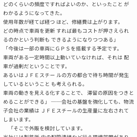
どのくらいの頻度ですればよいのか、といったこと が
わかるようになってきた。
使用年数が経てば経つ ほど、修繕費は上がります。
どの時点で車両を更新 すれば最もコストが押さえられ
るのかという判断も できるようになりつつある」
「今後は一部の車両にＧＰＳを搭載する予定です。
車両がある一定時間以上動いていなければ、それは 配
車が過剰だということです。
あるいはＪＦＥスチー ルの方の都合で待ち時間が発生
しているということ も考えられる。
車両の動きを見える化することで、 滞留の原因をつきと
めることができる」 ──会社の基盤を強化しても、物流
子会社の業績は ＪＦＥスチールの生産量に左右されて
しまいます。
「そこで外販を検討しています。
当社には製鉄所 内の配管清掃など行う環境部門があり、