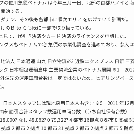
の佐川急便ベトナム は今年三月一日、北部の首都ハノイと南
を開始する。
のダナン、その後も各都市に順次エリア を広げていく計画だ。
けのＢ to Ｃも既に一部で取り扱っている。
きいと見て、代引き決済やカード 決済のライセンスを申請した。
グスもベトナムで宅 急便の事業化調査を進めており、参入は
な現地法人 日本通運 山九 日立物流※3 近鉄エクスプレス 日新 三
ク 日本梱包運輸倉庫 主要物流企業のベトナム展開 ※1 2012
月時点（外注先の運用車両台数は一定ではないため、ヒアリングベー
点。
 日本人スタッフには現地採用日本人も含む ※5 2011 年12
延べ床 面積合計スタッフ数運用車両台数 （うち自社保有台数）
 18,000? なし 48,862? 0 79,322? 4 都市 16拠点 8 都市 8 拠点※
4 拠点 2 都市 2 拠点 10 都市 31 拠点 2 都市 2 拠点 3 都市 5 拠