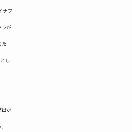
イナプ
フラが
るた
点とし
。
進出が
る。