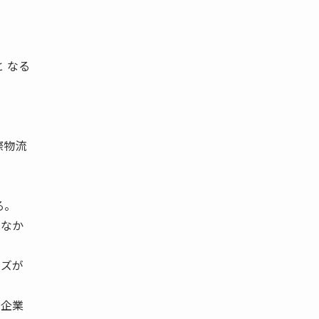
。
 なる
際物流
る。
はなか
ーズが
系企業