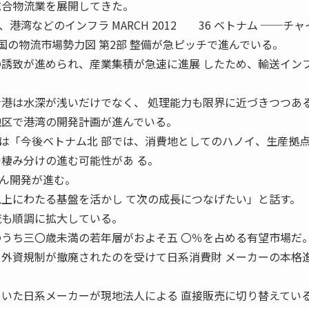
総合物流業を展開してきた。
湾などのインフラ MARCH 2012 36 ベトナム ──チャ
国の物流市場勢力図 第2部 整備が急ピッチで進んでいる。
の誘致が進められ、産業集積が急速に進展 したため、輸送イン
ン港は水深が浅いだけでなく、 処理能力も限界に近づきつつあ
地区で港湾の開発計画が進んでいる。
「今後ベトナム北 部では、消費地としてのハノイ、生産拠
で棲み分けの進む可能性があ る。
ん開発が進む。
以上にわたる基盤を活かし て次の成長につなげたい」と話す。
流も順調に拡大している。
のうち三〇歳未満の若年層がおよそ五 〇％を占める有望市場だ
る外資規制が撤廃されたのを受けて日系消費財 メーカーの本格
ていた日系メーカーが現地法人による 直接販売に切り替えてい