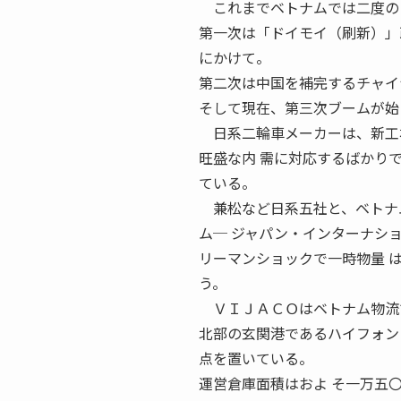
これまでベトナムでは二度の日
第一次は「ドイモイ（刷新）」
にかけて。
第二次は中国を補完するチャイ
そして現在、第三次ブームが始
日系二輪車メーカーは、新工場
旺盛な内 需に対応するばかり
ている。
兼松など日系五社と、ベトナム
ム─ ジャパン・インターナシ
リーマンショックで一時物量 
う。
ＶＩＪＡＣＯはベトナム物流で
北部の玄関港であるハイフォン
点を置いている。
運営倉庫面積はおよ そ一万五