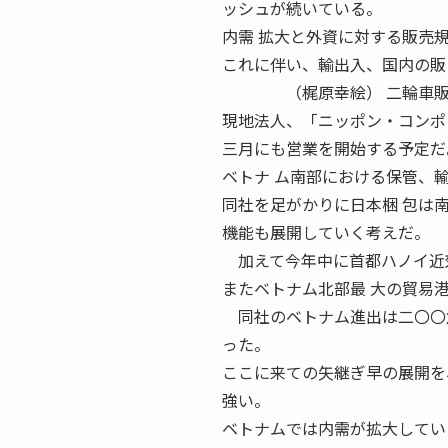
ッシュが続いている。
内需 拡大と外資に対する販売
これに伴い、輸出入、国内の販
（梶原幸絵） 二輪車販売が
現地法人、「ニッポン・コンポ
三月にも営業を開始する予定だ
ベトナ ム南部における保管、
同社を足がかりに日本梱 包は
機能も展開していく考えだ。
加えて今年中に首都ハノイ近郊
またベトナム北部最 大の貿易
同社のベトナム進出は二〇〇六
った。
ここに来ての矢継ぎ早の展開を
強い。
ベトナムでは内需が拡大してい