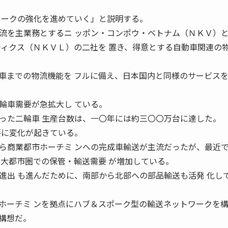
 ークの強化を進めていく」と説明する。
を主業務とするニ ッポン・コンポウ・ベトナム（ＮＫＶ）
ティクス（ＮＫＶＬ）の二社を 置き、得意とする自動車関連の
車までの物流機能を フルに備え、日本国内と同様のサービス
輪車需要が急拡大し ている。
った二輪車 生産台数は、一〇年には約三〇〇万台に達した。
要に変化が起きている。
商業都市ホーチミ ンへの完成車輸送が主流だったが、最近
三大都市圏での保管・輸送需要 が増加している。
進出 も進んだために、南部から北部への部品輸送も活発 化し
ホーチミ ンを拠点にハブ＆スポーク型の輸送ネットワークを構
構想だ。