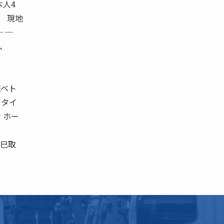
本人4
、 現地
─ ─
)、
流ベト
所 タイ
 ホー
。
敏巳取