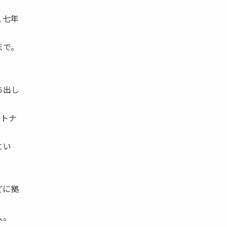
 七年
まで。
。
ち出し
ベトナ
とい
どに拠
人。