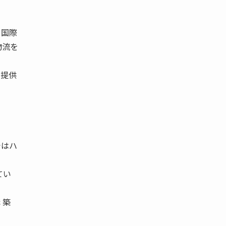
と国際
物流を
を提供
ではハ
てい
 築