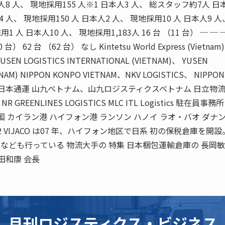
本人8 人、 現地採用155 人※1 日本人3 人、 総スタッフ約7人 日
4 人、 現地採用150 人 日本人2 人、 現地採用10 人 日本人9 人
1 人 日本人10 人、 現地採用1,183人 16 台 （11 台） ─ ─ 
 台） 62 台 （62 台） なし Kintetsu World Express (Vietnam
m) YUSEN LOGISTICS INTERNATIONAL (VIETNAM)、 YUSEN
TNAM) NIPPON KONPO VIETNAM、NKV LOGISTICS、 NIPPON
ベトナム日本通運 山九ベトナム、山九ロジスティクスベトナム 日立物
、NR GREENLINES LOGISTICS MLC ITL Logistics 駐在員事務
国 カイラン港 ハイフォン港 ランソン ハノイ ラオ・バオ ダナン
 VIJACO は07 年、ハイフォン地区で日系 初の保税倉庫を開設
理) なども行っている 物流大手の 特集 日本梱包運輸倉庫の 長岡
重田和康 会長
月刊ロジスティクス・ビジネス