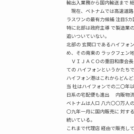
輸出入業務から国内輸送まで 
現在、ベトナムでは高速道路、港
ラスワンの最有力候補 注目5カ
特に北部は政府主導 で製造業
追いついていない。
北部の 玄関口であるハイフォ
め、その南東の ラックフェン
ＶＩＪＡＣＯの重田和康会長は
ての ハイフォンというかたち
ハイフォン港はこれからどんど
当 社はハイフォンでの二〇年
日系の宅配便も進出 内販物
ベトナムは人口 八六〇〇万人
〇九年一月に国内販売に 対す
続いている。
これまで代理店 経由で販売し