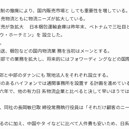
規制の撤廃により、国内販売市場と しても重要性を増している
 売物流ともに物流ニーズが拡大している。
急拡大 日本梱包運輸倉庫は昨年末、ベトナムで三社目と
ウ・ホーチミン」を 設立した。
。
輸送、梱包などの国内物流業 務を当初はメーンとする。
南部での業務を拡大し、将来的にはフォワーディ ングなどの国
と中部のダナンにも 現地法人をそれぞれ設立する。
港のあるハイフォンでは通関事務所を設置す る計画を進めてい
年で、他の有力日 系物流企業と比べると決して早いほうで
、同社の長岡敏巳取 締役常務執行役員は「それだけ顧客のニ
るのに加え、中国やタ イなどに比べて人件費も安いため、日