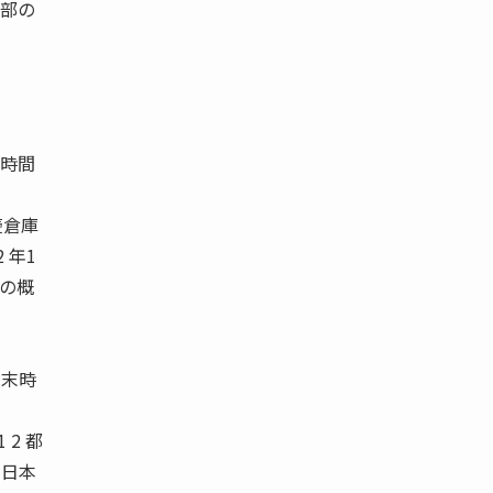
部の
時間
菱倉庫
 年1
スの概
月末時
1 2 都
点 日本