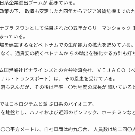
系企業進出ブームが 起きている。
政策の下、 政情も安定した九四年からアジア通貨危機までの九
ナプラ スワンとして注目された〇五年からリーマンショック 
まっている。
を建設するなどベ トナムでの生産能力の拡大を進めている
でなく、通貨安の続くベトナムか らの輸出を強化する方針も打
国営船社ビナライ ンズとの合弁物流会社、ＶＩＪＡＣＯ（
ョナル・トランスポート）は、 その恩恵を受けている。
は落ち込んだが、その後は年率一〇％程度の成長が 続いている
は日本ロジテムと並 ぶ日系のパイオニア。
 を地盤とし、ハノイおよび近郊のビンフック、ホーチ ミンな
〇〇〇平方メートル、自社車両は約九〇台、 人員数は約二四〇