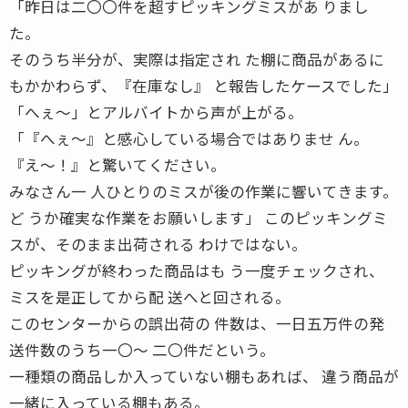
「昨日は二〇〇件を超すピッキングミスがあ りまし
た。
そのうち半分が、実際は指定され た棚に商品があるに
もかかわらず、『在庫なし』 と報告したケースでした」
「へぇ〜」とアルバイトから声が上がる。
「『へぇ〜』と感心している場合ではありませ ん。
『え〜！』と驚いてください。
みなさん一 人ひとりのミスが後の作業に響いてきます。
ど うか確実な作業をお願いします」 このピッキングミ
スが、そのまま出荷される わけではない。
ピッキングが終わった商品はも う一度チェックされ、
ミスを是正してから配 送へと回される。
このセンターからの誤出荷の 件数は、一日五万件の発
送件数のうち一〇〜 二〇件だという。
一種類の商品しか入っていない棚もあれば、 違う商品が
一緒に入っている棚もある。