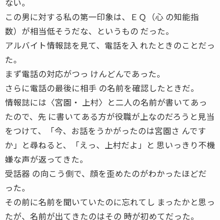
ない。
この男に対する私の第一印象は、ＥＱ（心 の知能指
数）が相当低そうだな、というもの だった。
アルバイト情報誌を見て、電話を入 れたときのことだっ
た。
まず電話の対応がつっ けんどんであった。
さらに電話の最後に相手 の名前を確認したときだ。
情報誌には〈宮園・ 上村〉と二人の名前が書いてあっ
たので、先 に書いてある方が役職が上なのだろうと見当
をつけて、「今、お話をうかがったのは宮園さ んです
か」と尋ねると、「えっ、上村だよ」と 思いっきり不機
嫌な声が返ってきた。
受話器 の向こう側で、顔を歪めたのがわかったほどだ
った。
その前に名前を聞いていたのに忘れてし まったかと思っ
たが、名前が出てきたのはその 時が初めてだった。