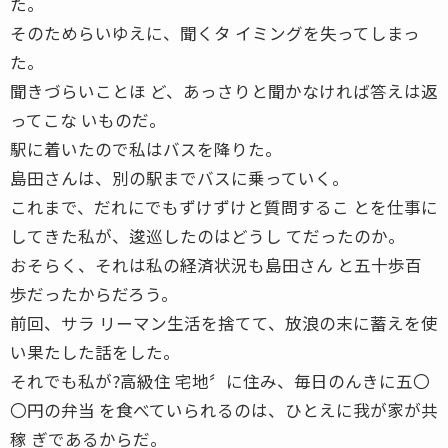
た。
そのためらいゆえに、聞くタ イミングを失ってしまっ
た。
聞きづらいことほ ど、あっさりと聞かなければ答えは返
ってこな いものだ。
駅に着いたので私はバスを降りた。
島田さんは、別の駅までバスに乗っていく。
これまで、だれにでもずけずけと質問するこ とを仕事に
してきた私が、逡巡したのはどうし てだったのか。
おそらく、それは私の経済状況も島田さん と五十歩百
歩だったからだろう。
前回、サラ リーマン生活を捨てて、放浪の末に蓄えを使
い果たした話をした。
それでも私が?高級住 宅地〞に住み、毎日のんきに五〇
〇円の弁当 を食べていられるのは、ひとえに我が家が共
稼 ぎであるからだ。