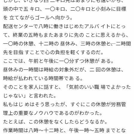
頭の中で五 キロ、一〇キロ、二〇キロと小刻みに目標
を 立てながらゴールへ向かう。
配送センターで八時に働きはじめたアルバ イトにとっ
て、終業の五時もまたあまりに先の ことに思えるから、
一〇時の休憩、十二時の 昼休み、三時の休憩――と、二時間
先を目指 すことで心の負担を軽くするのだ。
ここでは、午前と午後に一〇分ずつ休憩が ある。
昼休みの一時間は時給の対象外だが、二 回の休憩は、
時給が払われている時間帯であ る。
そのことを家人に話すと、「気前のいい職 場でよかった
じゃない」と言われた。
私もはじ めはそう思ったが、すぐにこの休憩が労務管
理上の重要なノウハウであるのがわかった。
たとえば、この休憩をなくしたらどうなるか。
作業時間は八時〜十二時と、午後一時〜五時 までとな