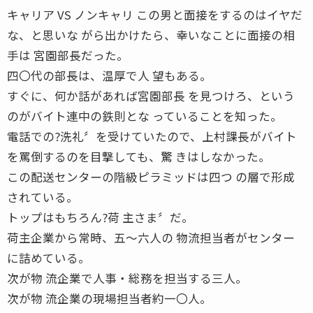
キャリア VS ノンキャリ この男と面接をするのはイヤだ
な、と思いな がら出かけたら、幸いなことに面接の相
手は 宮園部長だった。
四〇代の部長は、温厚で人 望もある。
すぐに、何か話があれば宮園部長 を見つけろ、という
のがバイト連中の鉄則とな っていることを知った。
電話での?洗礼〞を受けていたので、上村課長がバイト
を罵倒するのを目撃しても、驚 きはしなかった。
この配送センターの階級ピラミッドは四つ の層で形成
されている。
トップはもちろん?荷 主さま〞だ。
荷主企業から常時、五〜六人の 物流担当者がセンター
に詰めている。
次が物 流企業で人事・総務を担当する三人。
次が物 流企業の現場担当者約一〇人。