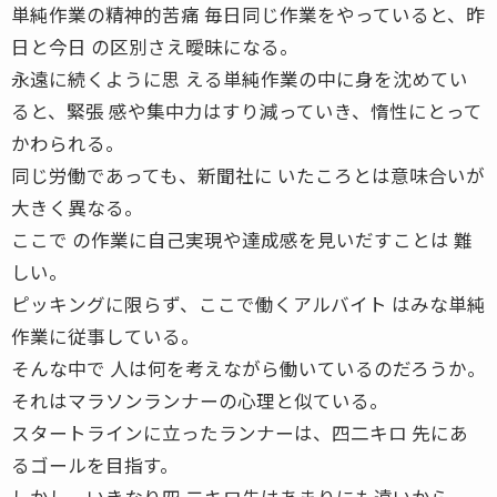
単純作業の精神的苦痛 毎日同じ作業をやっていると、昨
日と今日 の区別さえ曖昧になる。
永遠に続くように思 える単純作業の中に身を沈めてい
ると、緊張 感や集中力はすり減っていき、惰性にとって
かわられる。
同じ労働であっても、新聞社に いたころとは意味合いが
大きく異なる。
ここで の作業に自己実現や達成感を見いだすことは 難
しい。
ピッキングに限らず、ここで働くアルバイト はみな単純
作業に従事している。
そんな中で 人は何を考えながら働いているのだろうか。
それはマラソンランナーの心理と似ている。
スタートラインに立ったランナーは、四二キロ 先にあ
るゴールを目指す。
しかし、いきなり四 二キロ先はあまりにも遠いから、