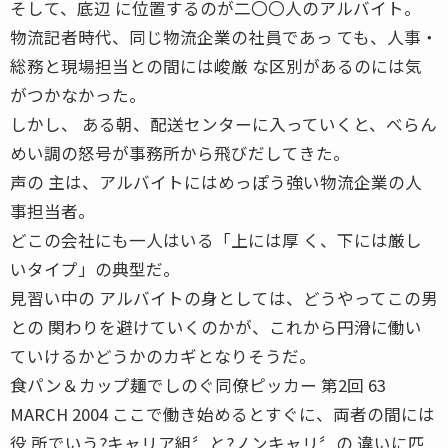
そして、底辺 に位置するのが二〇〇人のアルバイト。
物流記者時代、同じ物流企業の社員であっ ても、人事・
総務と現場担当との間には峻厳 な区別があるのには気
がつかなかった。
しかし、 ある朝、配送センターに入っていくと、べらん
めい調の怒号が事務所から飛びだしてきた。
声の 主は、アルバイトにはめっぽう強い物流企業の人
事担当者。
どこの会社にも一人はいる「上には厚 く、下には厳し
いタイプ」の典型だ。
見習い中の アルバイトの身としては、どうやってこの男
との 関わりを避けていくのかが、これから円滑に働い
ていけるかどうかのカギとなりそうだ。
食パン＆カップ麺でしのぐ同僚ピッカー 第2回 63
MARCH 2004 ここで働き始めるとすぐに、両者の間には
役 所でいう?キャリア組〞と?ノンキャリ〞の 違いに匹