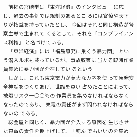
前掲の宮崎学は『東洋経済』のインタビュ ーに応
じ、過去の事例では規制のあるとこ ろには官僚や天下
りが権益を持っていたとし、 今回はそれと同じ構造が警
察主導で生まれて くるとして、それを「コンプライアン
ス利権」 と名づけている。
『東洋経済』には「福島原発に巣くう暴力団」 とい
う潜入ルポも載っているが、事故収束に 当たる臨時作業
員集めに暴力団が介在してい るという。
しかし、これも東京電力が莫大なカネを使 って原発安
全神話をつくりあげ、世論を買い 占めたことによって、
被爆リスク一〇〇％の 作業員を集めなければならなく
なったのであり、 東電の責任がまず問われなければなら
ないの である。
総会屋と同じく、暴力団が介入する原因を 生じさせ
た東電の責任を棚上げして、「死ん でもいいのを集め