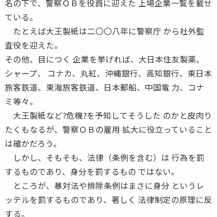
名の下で、警察ＯＢを役員に迎えた 上場企業一覧を載せ
ている。
たとえば大王製紙は二〇〇八年に警察庁 から社外監
査役を迎えた。
その他、目につく 企業を挙げれば、大日本住友製薬、
シャープ、 コナカ、丸紅、沖縄銀行、高知銀行、東日本
旅客鉄道、東海旅客鉄道、日本郵船、中国電 力、コナ
ミ等々。
大王製紙など?危機?を予知してそうした のかと皮肉り
たくもなるが、警察ＯＢの雇用 拡大に役立っていること
は確かだろう。
しかし、そもそも、法律（条例を含む）は 行為を罰
するものであり、身分を罰するもの ではない。
ところが、暴対法や排除条例はまさに身分 というレ
ッテルを罰するものであり、著しく 法律制定の原理に反
する。