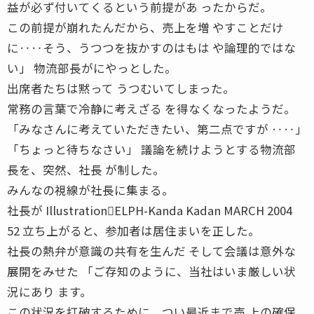
益が必ず付いてくるという前提があ ったからだ。
この前提が崩れたんだから、売上を増 やすことだけ
に‥‥そう、うつつを抜かすのはもは や論理的ではな
い」 物流部長がにやっとした。
出席者たちは黙って うつむいてしまった。
常務の言葉で冷静に考えざる を得なくなったようだ。
「みなさんに考えていただきたい、第二点ですが ‥‥」
「ちょっと待ちなさい」 議論を続けようとする物流部
長を、突然、社長 が制した。
みんなの視線が社長に集まる。
社長が Illustration􀀀ELPH-Kanda Kadan MARCH 2004
52 立ち上がると、参加者は居住まいを正した。
社長の熱弁が意識の共有を生んだ そして会議は意外な
展開をみせた 「ご存知のように、当社はいま厳しい状
況にあり ます。
この状況を打破するために、つい最近まで売 上の確保