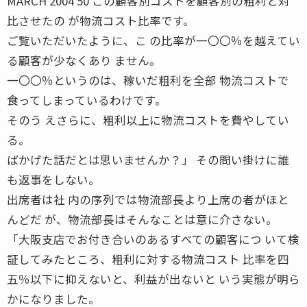
MARCH 2004 50 この顧客別コストを顧客別の粗利と対
比させたの が物流コスト比率です。
ご覧いただいたように、こ の比率が一〇〇％を越えてい
る顧客が少なくあり ません。
一〇〇％というのは、稼いだ粗利を全部 物流コストで
食ってしまっているわけです。
そのう えさらに、粗利以上に物流コストを費やしてい
る。
ばかげた話だとは思いませんか？」 その問い掛けに誰
も返事をしない。
出席者は社 内の序列では物流部長より上席の者がほと
んどだ が、物流部長はそんなことは意に介さない。
「大阪支店でお付き合いのあるすべての顧客につ いて検
証してみたところ、粗利に対する物流コスト 比率を四
五％以下に抑えないと、利益が出ないと いう実態が明ら
かになりました。