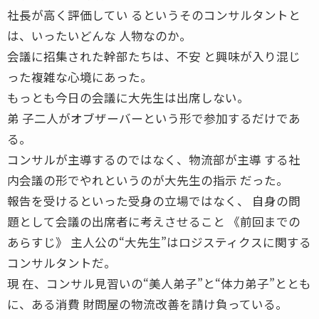
社長が高く評価してい るというそのコンサルタントと
は、いったいどんな 人物なのか。
会議に招集された幹部たちは、不安 と興味が入り混じ
った複雑な心境にあった。
もっとも今日の会議に大先生は出席しない。
弟 子二人がオブザーバーという形で参加するだけであ
る。
コンサルが主導するのではなく、物流部が主導 する社
内会議の形でやれというのが大先生の指示 だった。
報告を受けるといった受身の立場ではなく、 自身の問
題として会議の出席者に考えさせること 《前回までの
あらすじ》 主人公の“大先生”はロジスティクスに関する
コンサルタントだ。
現 在、コンサル見習いの“美人弟子”と“体力弟子”ととも
に、ある消費 財問屋の物流改善を請け負っている。