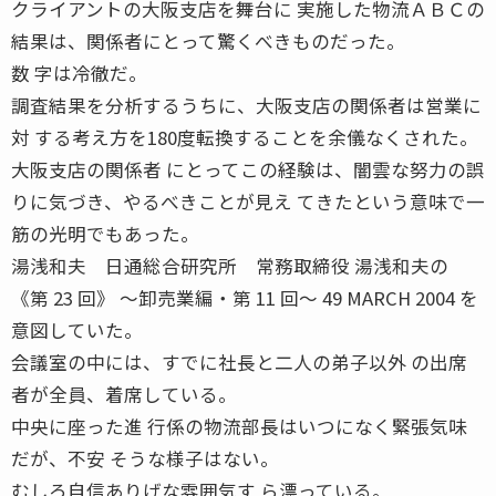
クライアントの大阪支店を舞台に 実施した物流ＡＢＣの
結果は、関係者にとって驚くべきものだった。
数 字は冷徹だ。
調査結果を分析するうちに、大阪支店の関係者は営業に
対 する考え方を180度転換することを余儀なくされた。
大阪支店の関係者 にとってこの経験は、闇雲な努力の誤
りに気づき、やるべきことが見え てきたという意味で一
筋の光明でもあった。
湯浅和夫 日通総合研究所 常務取締役 湯浅和夫の
《第 23 回》 〜卸売業編・第 11 回〜 49 MARCH 2004 を
意図していた。
会議室の中には、すでに社長と二人の弟子以外 の出席
者が全員、着席している。
中央に座った進 行係の物流部長はいつになく緊張気味
だが、不安 そうな様子はない。
むしろ自信ありげな雰囲気す ら漂っている。