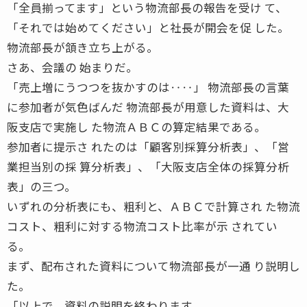
「全員揃ってます」という物流部長の報告を受け て、
「それでは始めてください」と社長が開会を促 した。
物流部長が頷き立ち上がる。
さあ、会議の 始まりだ。
「売上増にうつつを抜かすのは‥‥」 物流部長の言葉
に参加者が気色ばんだ 物流部長が用意した資料は、大
阪支店で実施し た物流ＡＢＣの算定結果である。
参加者に提示さ れたのは「顧客別採算分析表」、「営
業担当別の採 算分析表」、「大阪支店全体の採算分析
表」の三つ。
いずれの分析表にも、粗利と、ＡＢＣで計算され た物流
コスト、粗利に対する物流コスト比率が示 されてい
る。
まず、配布された資料について物流部長が一通 り説明し
た。
「以上で、資料の説明を終わります。