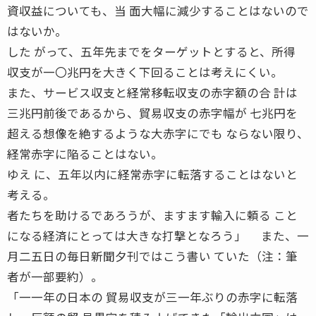
資収益についても、当 面大幅に減少することはないので
はないか。
した がって、五年先までをターゲットとすると、所得
収支が一〇兆円を大きく下回ることは考えにくい。
また、サービス収支と経常移転収支の赤字額の合 計は
三兆円前後であるから、貿易収支の赤字幅が 七兆円を
超える想像を絶するような大赤字にでも ならない限り、
経常赤字に陥ることはない。
ゆえ に、五年以内に経常赤字に転落することはないと
考える。
者たちを助けるであろうが、ますます輸入に頼る こと
になる経済にとっては大きな打撃となろう」 また、一
月二五日の毎日新聞夕刊ではこう書い ていた（注：筆
者が一部要約）。
「一一年の日本の 貿易収支が三一年ぶりの赤字に転落