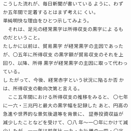
こうした流れが、毎日新聞が書いている ように、わず
か五年間で定着するとはまず考えに くい。
単純明快な理由をひとつ示してみよう。
それは、足元の経常黒字は所得収支の黒字によ るも
のだということ。
たしかに以前は、貿易黒字 が経常黒字の主因であった
が、〇五年に所得収支 の黒字額が貿易収支のそれを上
回り、以降、所得 黒字が経常黒字の主因に取って代わっ
ている。
し たがって、今後、経常赤字という状況に陥るか否 か
は、所得収支の動向次第と言える。
ここ五年間における所得収支の推移をみると、 〇七年
に一六・三兆円と最大の黒字幅を記録した あと、円高の
急進や世界的な景気後退等を背景に、 証券投資収益が
減少したことなどを受けて、〇八 年〜一〇年にかけて減
少したが、一一年は前年比 一九・九％増の一四・〇兆