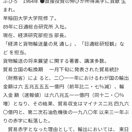
ぶひろ 1964年 ●直接投資の伸びが所得黒字に貢献 生
まれ。
早稲田大学大学院修 了。
89年に日通総合研究所 入社。
現在、経済研究部担当 部長。
「経済と貨物輸送量の見 通し」、「日通総研短観」な
ど を担当。
貨物輸送の将来展望 に関する著書、講演多数。
貿易立国の転換期 一月下旬に発表された貿易統計
（財務省）によ ると、二〇一一年におけるわが国の輸出
金額は六 五兆五五五一億円（前年比二・七％減）、輸
入金 額（速報値）は六八兆五一一億円（同十二・〇％
増）となり、その結果、貿易収支はマイナス二兆 四九六
〇億円と、第二次石油危機後の一九八〇年 以来三一年ぶ
りの赤字に転落した。
貿易赤字となった理由として、輸出においては、 東日