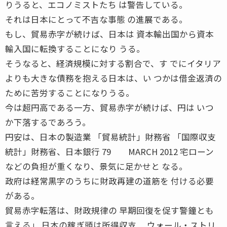
りうると、エコノミストたち は警告している。
それは日本にとって不吉な事態 の進展である。
もし、貿易赤字が続けば、日本は 資本輸出国から資本
輸入国に転換することになり うる。
そうなると、経済規模に対する割合で、す でにイタリア
よりも大きな債務を抱える日本は、い つかは借金返済の
ために苦労することになりうる。
今は超円高である一方、貿易赤字が続けば、円は いつ
か下落するであろう。
円安は、日本の製造業 「貿易統計」財務省 「国際収支
統計」財務省、日本銀行 79 MARCH 2012 宅ローン
などの負担が重くなり、景気に足かせと なる。
政府は経常黒字のうちに財政再建の道筋を 付ける必要
がある。
貿易赤字転落は、財政規律の 早期回復を促す警鐘とも
言える」 日本の稼ぎ頭は所得収支 ウォール・ストリ