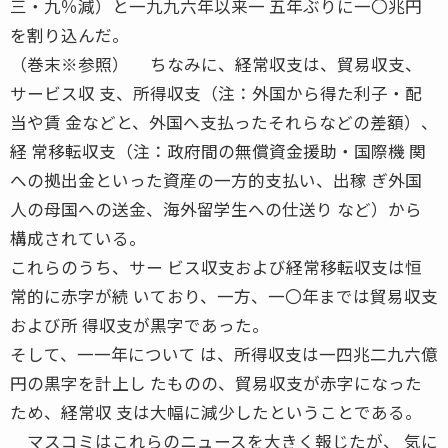
三・九％減）と一九九六年以来一 五年ぶりに一〇兆円
を割り込んだ。
（巻末※参照） ちなみに、経常収支は、貿易収支、
サービス収 支、所得収支（注：外国から得た利子・配
当や賃 金などと、外国へ支払ったそれらなどの差額）、
経 常移転収支（注：政府間の無償資金援助・国際機 関
への拠出金といった資産の一方的支払い、出稼 ぎ外国
人の母国への送金、海外留学生への仕送り など）から
構成されている。
これらのうち、サー ビス収支および経常移転収支は恒
常的に赤字が続 いており、一方、一〇年までは貿易収支
および所 得収支が黒字であった。
そして、一一年について は、所得収支は一四兆二九六億
円の黒字を計上し たものの、貿易収支が赤字になった
ため、経常収 支は大幅に減少したということである。
マスコミはこれらのニュースを大きく報じたが、 気に