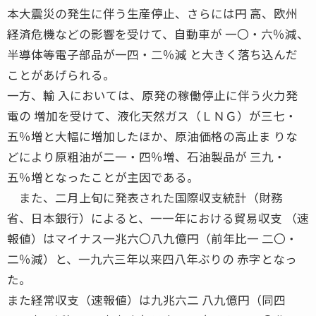
本大震災の発生に伴う生産停止、さらには円 高、欧州
経済危機などの影響を受けて、自動車が 一〇・六％減、
半導体等電子部品が一四・二％減 と大きく落ち込んだ
ことがあげられる。
一方、輸 入においては、原発の稼働停止に伴う火力発
電の 増加を受けて、液化天然ガス（ＬＮＧ）が三七・
五％増と大幅に増加したほか、原油価格の高止ま りな
どにより原粗油が二一・四％増、石油製品が 三九・
五％増となったことが主因である。
また、二月上旬に発表された国際収支統計（財務
省、日本銀行）によると、一一年における貿易収支 （速
報値）はマイナス一兆六〇八九億円（前年比一 二〇・
二％減）と、一九六三年以来四八年ぶりの 赤字となっ
た。
また経常収支（速報値）は九兆六二 八九億円（同四