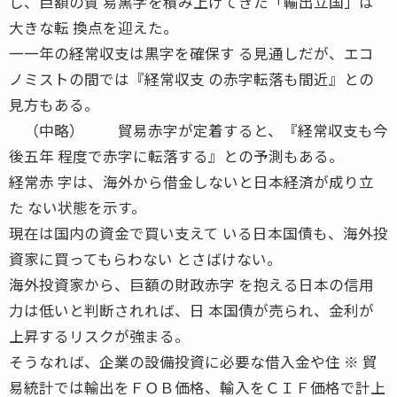
し、巨額の貿 易黒字を積み上げてきた「輸出立国」は
大きな転 換点を迎えた。
一一年の経常収支は黒字を確保す る見通しだが、エコ
ノミストの間では『経常収支 の赤字転落も間近』との
見方もある。
（中略） 貿易赤字が定着すると、『経常収支も今
後五年 程度で赤字に転落する』との予測もある。
経常赤 字は、海外から借金しないと日本経済が成り立
た ない状態を示す。
現在は国内の資金で買い支えて いる日本国債も、海外投
資家に買ってもらわない とさばけない。
海外投資家から、巨額の財政赤字 を抱える日本の信用
力は低いと判断されれば、日 本国債が売られ、金利が
上昇するリスクが強まる。
そうなれば、企業の設備投資に必要な借入金や住 ※ 貿
易統計では輸出をＦＯＢ価格、輸入をＣＩＦ価格で計上