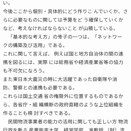
い。
今後ここから個別・具体的にどう作りこ んでいくか、さ
らに必要なものに関しては予算をど う確保していくか
など、考えなければならないこと が山積している。
「基本的な考え方」の骨子の一つは、「ネットワー
クの構築及び活用」である。
これに関して言えば、 例えば国と地方自治体の間の連
携を図るには、実際 には総務省や経済産業省等の協力
も不可欠になろう。
また東日本大震災の時に大活躍であった自衛隊や消
防、警察との連携も必要である。
これらは国土交通 省の権限外に位置するものであるか
ら、各省庁・組 織横断の政府直轄のような上位組織を
作ることも検 討すべきである。
民間物流事業者の能力の活用に関しても正しい方 物流
行政を斬る 産業能率大学 経営学部 准教授 （財）流