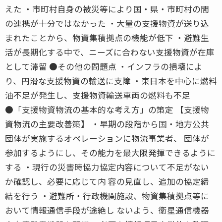
えた ・市町村自身の被災等により国・県・市町村の間
の連携が十分ではなかった ・大量の支援物資が送り込
まれたことから、物資集積拠点の機能が低下 ・避難生
活が長期化する中で、ニーズに合わない支援物資が在庫
として滞留 ●その他の問題点 ・インフラの損壊によ
り、円滑な支援物資の輸送に支障 ・東日本を中心に燃料
油不足が発生し、支援物資輸送車両の燃料も不足
●「支援物資物流の基本的な考え方」の策定 【支援物
資物流の主要改善策】 ・早期の段階から国・地方公共
団体が実施するオペレーションに物流事業者、 団体が
参加するようにし、その能力を最大限発揮できるように
する ・現行の災害時協力協定内容について不足がない
か確認し、必要に応じて内 容の見直し、追加の協定締
結を行う ・避難所・行政機関施設、物資集積拠点等に
おいて情報通信手段が途絶し ないよう、衛星通信機器