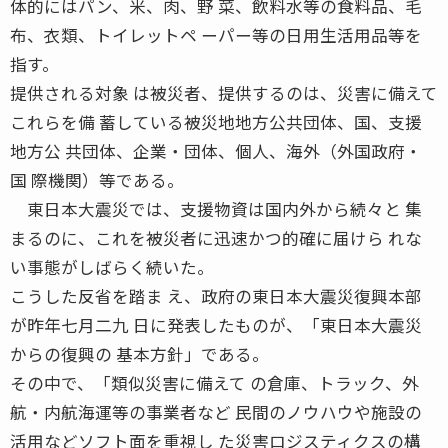
体的にはパン、米、肉、野 菜、飲料水等の食料品、毛
布、衣類、トイレットペ ーパー等の日用生活用品等を
指す。
提供される対象 は被災者、提供するのは、災害に備えて
これらを備 蓄している被災地地方公共団体、国、支援
地方公 共団体、企業・団体、個人、海外（外国政府・
国 際機関）等である。
東日本大震災では、支援物資は国内外から続々と 集
まるのに、これを被災者に迅速かつ的確に届けら れな
い事態がしばらく続いた。
こうした反省を踏ま え、政府の東日本大震災復興本部
が昨年七月二九 日に発表したものが、「東日本大震災
からの復興の 基本方針」である。
その中で、「類似災害に備えて の倉庫、トラック、外
航・内航海運等の事業者など 民間のノウハウや施設の
活用などソフト面を重視し た災害ロジスティクスの構