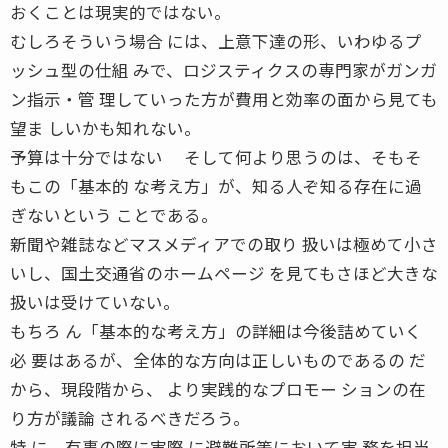
おくことは現実的ではない。
むしろそういう場合 には、上意下達の形、いわゆるプ
ッシュ型の仕組 みで、ロジスティクスの専門家がガンガ
ン指示・管 理していった方が費用と効率の面から見ても
望ま しいかも知れない。
予算は十分ではない そして何より思うのは、そもそ
もこの「基本的 な考え方」が、知る人ぞ知る存在に過
ぎないという ことである。
新聞や雑誌などマスメディアでの取り 扱いは極めて小さ
いし、国土交通省のホームページ を見てもさほど大きな
扱いは受けていない。
もちろ ん「基本的な考え方」の詳細は今後詰めていく
必 要はあるが、全体的な方向は正しいものであるの だ
から、現段階から、 より実践的なプロモー ションの在
り方が議論 されるべきだろう。
特 に、有事の際に実際 に避難所等において実 務を担当