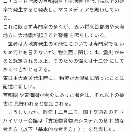
ニチュード七級の首都圏直下型地震 が七〇％以上の確
率で発生すると発表し、マスメデ ィアを賑わしてい
る。
これに限らず専門家の多くが、 近い将来首都圏や東海
地方に大地震が起きると警鐘 を鳴らしている。
筆者は大地震発生の可能性については専門家でな い
ため何とも言えないが、物流面に関しては、震災 が来
ると想定される以上、そのための備えは十二分 にして
おくべきだと考える。
東日本大震災発生時に、 物流が大混乱に陥ったことは
記憶に新しい。
首都圏 や東海圏が震災にあった場合は、それ以上の被
害に 見舞われると想定される。
こうしたなか、昨年十二月二日、国土交通省のア ド
バイザリー会議は『支援物資物流システムの基本 的な
考え方（以下「基本的な考え方」）』を発表した。