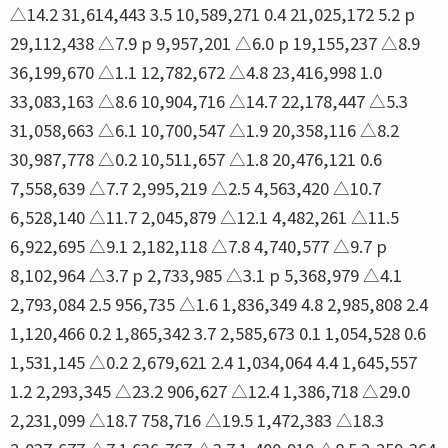
△14.2 31,614,443 3.5 10,589,271 0.4 21,025,172 5.2 p
29,112,438 △7.9 p 9,957,201 △6.0 p 19,155,237 △8.9
36,199,670 △1.1 12,782,672 △4.8 23,416,998 1.0
33,083,163 △8.6 10,904,716 △14.7 22,178,447 △5.3
31,058,663 △6.1 10,700,547 △1.9 20,358,116 △8.2
30,987,778 △0.2 10,511,657 △1.8 20,476,121 0.6
7,558,639 △7.7 2,995,219 △2.5 4,563,420 △10.7
6,528,140 △11.7 2,045,879 △12.1 4,482,261 △11.5
6,922,695 △9.1 2,182,118 △7.8 4,740,577 △9.7 p
8,102,964 △3.7 p 2,733,985 △3.1 p 5,368,979 △4.1
2,793,084 2.5 956,735 △1.6 1,836,349 4.8 2,985,808 2.4
1,120,466 0.2 1,865,342 3.7 2,585,673 0.1 1,054,528 0.6
1,531,145 △0.2 2,679,621 2.4 1,034,064 4.4 1,645,557
1.2 2,293,345 △23.2 906,627 △12.4 1,386,718 △29.0
2,231,099 △18.7 758,716 △19.5 1,472,383 △18.3