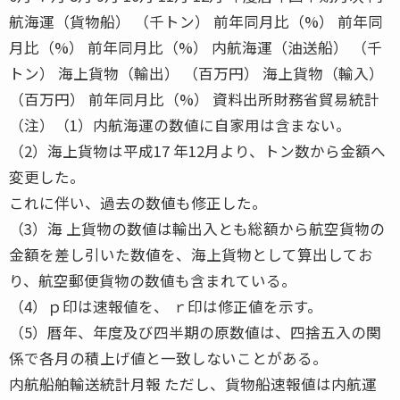
航海運（貨物船） （千トン） 前年同月比（%） 前年同
月比（%） 前年同月比（%） 内航海運（油送船） （千
トン） 海上貨物（輸出） （百万円） 海上貨物（輸入）
（百万円） 前年同月比（%） 資料出所財務省貿易統計
（注）（1）内航海運の数値に自家用は含まない。
（2）海上貨物は平成17 年12月より、トン数から金額へ
変更した。
これに伴い、過去の数値も修正した。
（3）海 上貨物の数値は輸出入とも総額から航空貨物の
金額を差し引いた数値を、海上貨物として算出してお
り、航空郵便貨物の数値も含まれている。
（4）ｐ印は速報値を、 ｒ印は修正値を示す。
（5）暦年、年度及び四半期の原数値は、四捨五入の関
係で各月の積上げ値と一致しないことがある。
内航船舶輸送統計月報 ただし、貨物船速報値は内航運