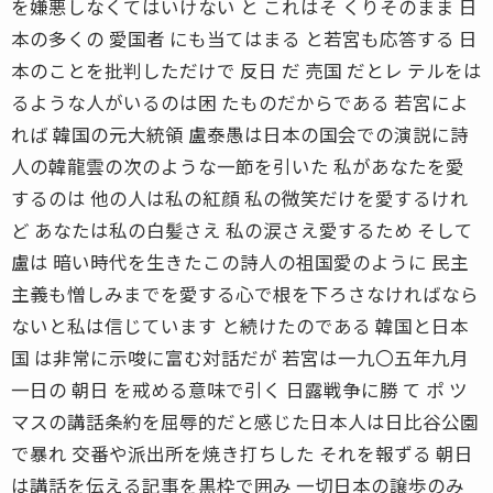
を嫌悪しなくてはいけない と これはそ くりそのまま 日
本の多くの 愛国者 にも当てはまる と若宮も応答する 日
本のことを批判しただけで 反日 だ 売国 だとレ テルをは
るような人がいるのは困 たものだからである 若宮によ
れば 韓国の元大統領 盧泰愚は日本の国会での演説に詩
人の韓龍雲の次のような一節を引いた 私があなたを愛
するのは 他の人は私の紅顔 私の微笑だけを愛するけれ
ど あなたは私の白髪さえ 私の涙さえ愛するため そして
盧は 暗い時代を生きたこの詩人の祖国愛のように 民主
主義も憎しみまでを愛する心で根を下ろさなければなら
ないと私は信じています と続けたのである 韓国と日本
国 は非常に示唆に富む対話だが 若宮は一九〇五年九月
一日の 朝日 を戒める意味で引く 日露戦争に勝 て ポ ツ
マスの講話条約を屈辱的だと感じた日本人は日比谷公園
で暴れ 交番や派出所を焼き打ちした それを報ずる 朝日
は講話を伝える記事を黒枠で囲み 一切日本の譲歩のみ