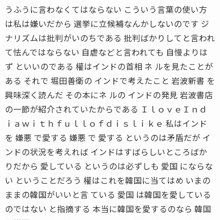
うふうに言わなくてはならない こういう言葉の使い方
は私は嫌いだから 選挙に立候補なんかしないのです ジ
ナリズムは批判がいのちである 批判ばかりしてと言われ
て怯んではならない 自虐などと言われても 自慢よりは
ず といいのである 權はインドの首相 ネ ルを見たことが
ある それで 堀田善衛の インドで考えたこと 岩波新書 を
興味深く読んだ その本にネ ルの インドの発見 岩波書店
の一節が紹介されていたからである ＩｌｏｖｅＩｎｄ
ｉａｗｉｔｈｆｕｌｌｏｆｄｉｓｌｉｋｅ 私はインド
を 嫌悪 で愛する 嫌悪 で 愛する というのは矛盾だが イ
ンドの状況を考えれば インドはすばらしいところばか
りだから 愛している というのは必ずしも 愛国 にならな
い ということだろう 權はこれを韓国に当てはめ いまの
ままの韓国がいいと言 ている 愛国 は韓国を愛している
のではない と指摘する 本当に韓国を愛するのなら 韓国