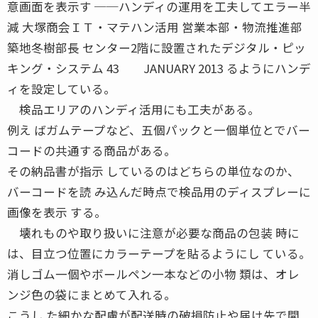
意画面を表示す ──ハンディの運用を工夫してエラー半
減 大塚商会ＩＴ・マテハン活用 営業本部・物流推進部
築地冬樹部長 センター2階に設置されたデジタル・ピッ
キング・システム 43 JANUARY 2013 るようにハンデ
ィを設定している。
検品エリアのハンディ活用にも工夫がある。
例え ばガムテープなど、五個パックと一個単位とでバー
コードの共通する商品がある。
その納品書が指示 しているのはどちらの単位なのか、
バーコードを読 み込んだ時点で検品用のディスプレーに
画像を表示 する。
壊れものや取り扱いに注意が必要な商品の包装 時に
は、目立つ位置にカラーテープを貼るようにし ている。
消しゴム一個やボールペン一本などの小物 類は、オレ
ンジ色の袋にまとめて入れる。
こうし た細かな配慮が配送時の破損防止や届け先で開