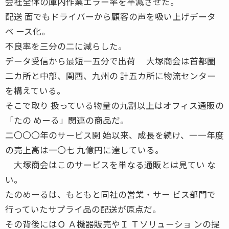
会社全体の庫内作業エラー率を半減させた。
配送 面でもドライバーから顧客の声を吸い上げデータ
ベ ース化。
不良率を三分の二に減らした。
データ受信から最短一五分で出荷 大塚商会は首都圏
二カ所と中部、関西、九州の 計五カ所に物流センター
を構えている。
そこで取り 扱っている物量の九割以上はオフィス通販の
「たの めーる」関連の商品だ。
二〇〇〇年のサービス開 始以来、成長を続け、一一年度
の売上高は一〇七 九億円に達している。
大塚商会はこのサービスを単なる通販とは見てい な
い。
たのめーるは、もともと同社の営業・サー ビス部門で
行っていたサプライ品の配送が原点だ。
その背後にはＯ Ａ機器販売やＩ Ｔソリューショ ンの提