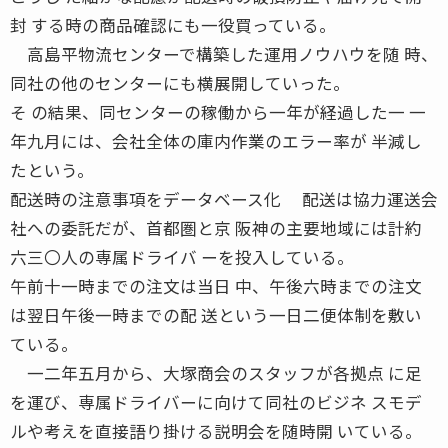
封 する時の商品確認にも一役買っている。
高島平物流センターで構築した運用ノウハウを随 時、
同社の他のセンターにも横展開していった。
そ の結果、同センターの稼働から一年が経過した一 一
年九月には、会社全体の庫内作業のエラー率が 半減し
たという。
配送時の注意事項をデータベース化 配送は協力運送会
社への委託だが、首都圏と京 阪神の主要地域には計約
六三〇人の専属ドライバ ーを投入している。
午前十一時までの注文は当日 中、午後六時までの注文
は翌日午後一時までの配 送という一日二便体制を敷い
ている。
一二年五月から、大塚商会のスタッフが各拠点 に足
を運び、専属ドライバーに向けて同社のビジネ スモデ
ルや考えを直接語り掛ける説明会を随時開 いている。