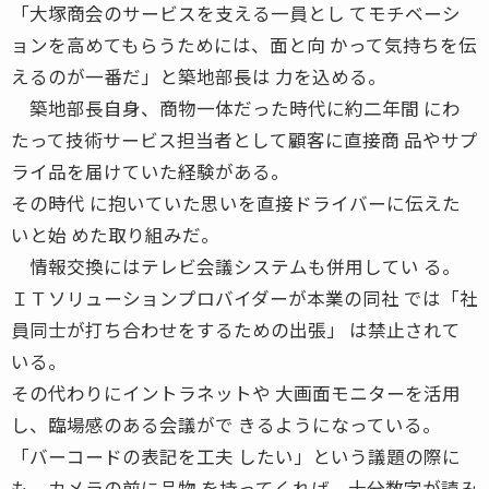
「大塚商会のサービスを支える一員とし てモチベーシ
ョンを高めてもらうためには、面と向 かって気持ちを伝
えるのが一番だ」と築地部長は 力を込める。
築地部長自身、商物一体だった時代に約二年間 にわ
たって技術サービス担当者として顧客に直接商 品やサプ
ライ品を届けていた経験がある。
その時代 に抱いていた思いを直接ドライバーに伝えた
いと始 めた取り組みだ。
情報交換にはテレビ会議システムも併用してい る。
ＩＴソリューションプロバイダーが本業の同社 では「社
員同士が打ち合わせをするための出張」 は禁止されて
いる。
その代わりにイントラネットや 大画面モニターを活用
し、臨場感のある会議がで きるようになっている。
「バーコードの表記を工夫 したい」という議題の際に
も、カメラの前に品物 を持ってくれば、十分数字が読み