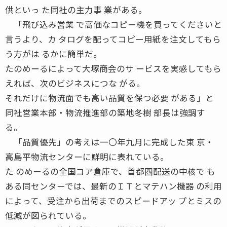
供といっ た同社の主力事 業がある。
「飛び込み営業 で高価なコピー機を買ってくださいと
言うより、カ タログを配ってコピー用紙を注文してもら
う方がは るかに簡単だ。
たのめーるによって大塚商会のサ ービスを実感してもら
えれば、次のビジネスにつな がる。
それだけに物流面でも高い品質を保つ必要 がある」と
同社営業本部・物流推進部の築地冬樹 部長は強調す
る。
「品質優先」の考えは一〇年九月に完成した東 京・
高島平物流センターに鮮明に表れている。
た のめーるの全国コア倉庫で、首都圏配送の中核で も
ある同センターでは、最新のＩＴとマテハン機器 の利用
によって、受注から出荷までのスピードアッ プとミスの
低減が図られている。