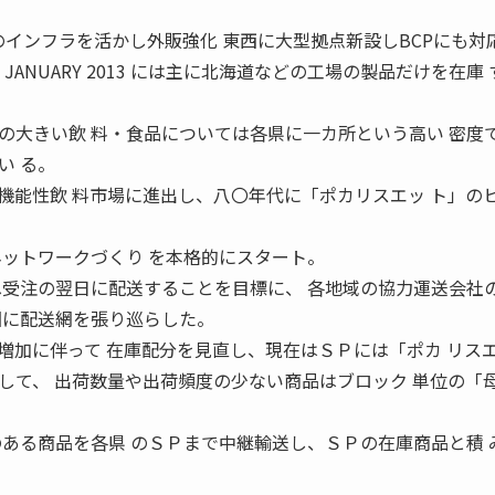
のインフラを活かし外販強化 東西に大型拠点新設しBCPにも対
ANUARY 2013 には主に北海道などの工場の製品だけを在庫
大きい飲 料・食品については各県に一カ所という高い 密度
い る。
機能性飲 料市場に進出し、八〇年代に「ポカリスエッ ト」の
ネットワークづくり を本格的にスタート。
へ受注の翌日に配送することを目標に、 各地域の協力運送会社
国に配送網を張り巡らした。
加に伴って 在庫配分を見直し、現在はＳＰには「ポカ リス
して、 出荷数量や出荷頻度の少ない商品はブロック 単位の「
のある商品を各県 のＳＰまで中継輸送し、ＳＰの在庫商品と積 