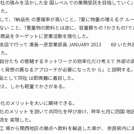
当社の強みを活かした全 国レベルでの業務受託を目指していく
した。
て、?納品先 の重複率が高いこと、?夏に物量の増えるグ ル
い こと、?重量物の飲料とは逆に、容量勝ちの ?かさもの?で
う商品をターゲットに営業活動を強化した。
行って 濱長一彦営業部長 JANUARY 2013 60 いた外
 た。
自分たち の管轄するネットワークの効率化だけ考えて 外部の
 く発想の異なるアプローチが必要になったか ら」と説明する
として同社 は即席麺に着目した。
迎え、しかも軽量でかさがある。
準化のメリットを大いに期待できる。
のメリット を説いて共同化を呼び掛け、昨年七月に四国 地
流を 実現した。
工 場から関西地区の拠点へ飲料を輸送した車が、 奈良県内に