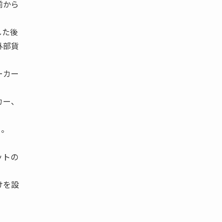
前から
した後
外部貨
ーカー
カー、
る。
ットの
けを設