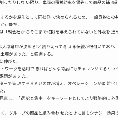
ったりしな い限り、車両の積載効率を優先して商品の補 充
送するかを原則として同社側 で決められるため、一般貨物との
案が可能だ。
「親会社か らそこまで権限を与えられていないと外販を 進
は大塚倉庫が決める?と割り切って考 える伝統が根付いており
る土壌があった」と強調する。
に伸びた。
ットワークを活用で きればどんな商品にもチャレンジするという
課題があっ た。
ターで管 理するＳＫＵの数が増え、オペレーションが煩 雑化
た。
直し、「選 択と集中」をキーワードとしてより戦略的に 外
なく、グループの商品と組み合わ せたときに最もシナジー効果