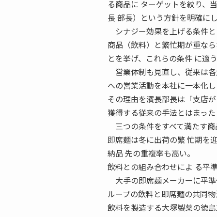
る商品に ターゲットを絞り、
長 部長）という方針を明確に
シナジー効果を上げる条件とし
商品（飲料）と繁忙期が重ならな
とを挙げ、これらの条件 に適
営業体制も見直し、従来は各支店で
への営業活動を本社に一本化し
その理由を濱長部長は「支店が
獲得する従来の手法とはまった
三つの条件をすべて満たす商品
即席麺は冬に出荷の繁 忙期を
納品 先の重複率も高い。
飲料との組み合わせによ る平
大手の即席麺メーカーに平準化
ループの飲料と即席麺の共同物
飲料を製造する大塚製薬の徳島