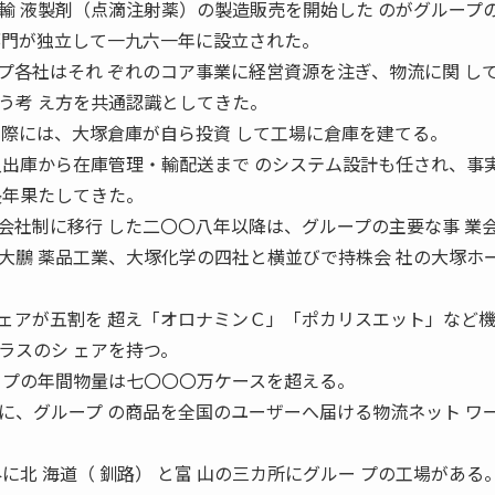
輸 液製剤（点滴注射薬）の製造販売を開始した のがグループ
部門が独立して一九六一年に設立された。
各社はそれ ぞれのコア事業に経営資源を注ぎ、物流に関 し
う考 え方を共通認識としてきた。
る際には、大塚倉庫が自ら投資 して工場に倉庫を建てる。
入出庫から在庫管理・輸配送まで のシステム設計も任され、事
長年果たしてきた。
社制に移行 した二〇〇八年以降は、グループの主要な事 業
大鵬 薬品工業、大塚化学の四社と横並びで持株会 社の大塚ホ
アが五割を 超え「オロナミンＣ」「ポカリスエット」など機
ラスのシ ェアを持つ。
 プの年間物量は七〇〇〇万ケースを超える。
、グループ の商品を全国のユーザーへ届ける物流ネット ワ
北 海道（ 釧路） と富 山の三カ所にグルー プの工場がある