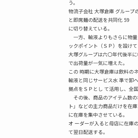
う。
物流子会社 大塚倉庫 グループ
と即席麺の配送を共同化 59 J
に切り替えている。
一方、輸液よりもさらに物量の
ックポイント（ＳＰ）を設けて
大塚グループは六〇年代後半に
で出荷量が一気に増えた。
この 時期に大塚倉庫は飲料の
輸液と同じサービス水 準で卸
拠点をＳＰとし て活用し、全
その後、商品のアイテム数の増
ト」などの主力商品だけを在庫
に在庫を集中させている。
オ ーダーが入ると母店に在庫
て翌日配送する。