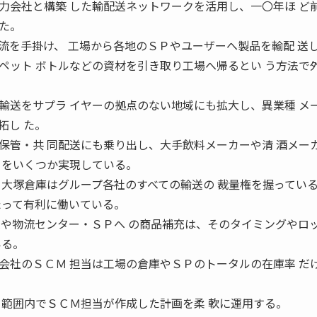
会社と構築 した輸配送ネットワークを活用し、一〇年ほ ど
た。
を手掛け、 工場から各地のＳＰやユーザーへ製品を輸配 送
ペット ボトルなどの資材を引き取り工場へ帰るとい う方法で
送をサプラ イヤーの拠点のない地域にも拡大し、異業種 メ
拓し た。
保管・共 同配送にも乗り出し、大手飲料メーカーや清 酒メー
 をいくつか実現している。
大塚倉庫はグループ各社のすべての輸送の 裁量権を握ってい
たって有利に働いている。
達や物流センター・ＳＰへ の商品補充は、そのタイミングやロ
いる。
社のＳＣＭ 担当は工場の倉庫やＳＰのトータルの在庫率 だ
る範囲内でＳＣＭ担当が作成した計画を柔 軟に運用する。