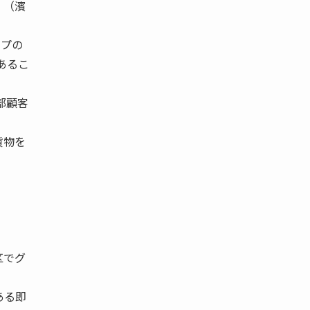
」（濱
ープの
あるこ
部顧客
貨物を
。
区でグ
ある即