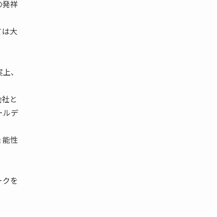
の発祥
ては大
実上、
会社と
ールデ
 能性
ークを
。