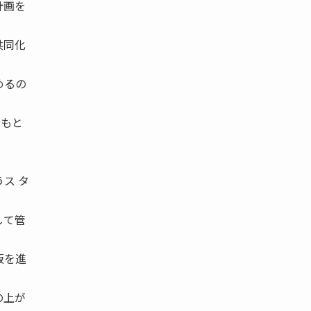
計画を
共同化
めるの
、もと
ス タ
して管
販を進
の上が