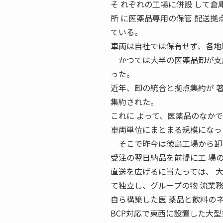
そ れぞれの工場に併設 して倉
所 に医薬品専用の保管 配送拠
ている。
車両は自社では保有せず、各地
かつては大半の医薬品卸が支店
った。
近年、卸の統合と拠点集約が 
集約された。
これに よって、医薬品のなか
車両単位にまとまる規模になっ
そこで昨今は徳島工場から卸の
受注の翌日納品を前提に工 場
直送を広げるに当たっては、 
て独立し、グループの物 流業
自ら構築した医 薬品と飲料の
BCP対応で東西に設置した大