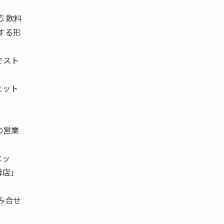
応 飲料
 する形
でスト
ヒット
の営業
エッ
母店」
み合せ