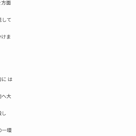
を方面
送して
分けま
に は
向へ大
設し
の一環