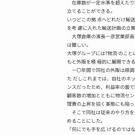
在庫数が一定水準を超えたり割
立てることができる。
いつどこの拠 点へどれだけ輸
を考 慮に入れた輸送計画の立
大塚倉庫の濱長一彦営業部長は
は難しい。
大塚グループには?物流 のこと
もと外販を積 極的に展開でき
一〇年間で同社の外販は順調
た だしこれまでは、自社のネ
ンスだったため、利益率の面で
顧客数の増加とともに物流セン
理費の上昇を招く事態にも陥っ
そこで同社は従来のやり方を見
めることにした。
「何にでも手を広 げるのでは