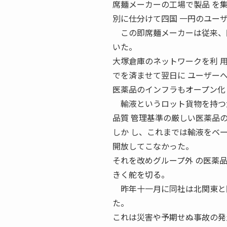
席麺メーカーの工場で製品 を
別に仕分けて四国 一円のユー
この即席麺メーカーは従来、四
いた。
大塚倉庫のネットワークを利 
でを済ませて翌日に ユーザー
医薬品のインフラもオープン化
輸液というロット貨物を持つ大
品質 管理基準の厳しい医薬品
しか し、これまでは輸液をベ
開放してこなかった。
それを改めグループ外 の医薬
きく舵を切る。
昨年十一月に同社は北関東と関
た。
これは災害や予期せぬ事故の発