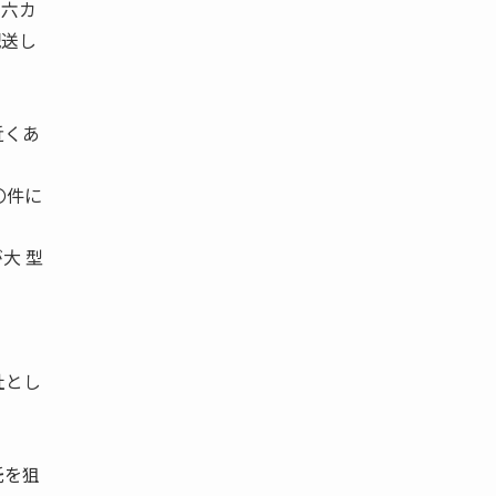
の六カ
配送し
近くあ
〇件に
大 型
社とし
託を狙