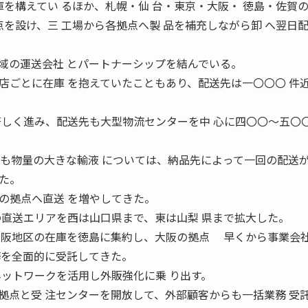
庫を構えてい るほか、札幌・仙 台・東京・大阪・ 徳島・佐賀
点を設け、三 工場から各拠点へ製 品を補充しながら卸 へ翌日
域の運送会社 とパートナーシップを結んでいる。
ごとに在庫 を抱えていたこともあり、配送先は一〇〇〇 件
著しく進み、配送先も大型物流センターを中 心に四〇〇〜五〇
でも物量の大きな輸液 については、納品先によって一回の配送が
た。
拠点へ直送 を増やしてきた。
の直送エリアを西は山口県まで、東は山梨 県まで拡大した。
大阪地区の在庫を徳島に集約し、大阪の拠点 早くから事業会
務を全面的に受託してきた。
ネットワークを活用し外販強化に乗 り出す。
型拠点と受 注センターを開放して、外部顧客からも一括業務 受