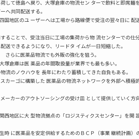
集荷して徳島へ戻り、大塚倉庫の物流セン ターで飲料と即席麺
ザーへ共同配送する。
国地区のユ ーザーへは工場から路線便で受注の翌々日に 配
用することで、受注当日に工場の集荷から物 流センターでの仕
へ配送できるようになり、リードタ イムが一日短縮した。
 さらに医薬品物流でも外販の強化を狙う。
塚倉庫は医 薬品の年間取扱量が業界でも最も多い。
の物流のノウハウを 長年にわたり蓄積してきた自負もある。
ースカーゴに構築した 医薬品の物流ネットワークを外部へ積極的
品メーカーのアウトソーシングの受け皿 として提供していく方
西地区に大 型物流拠点の「ロジスティクスセンター」を開 
生時 に医薬品を安定供給するためのＢＣＰ（事業 継続計画）