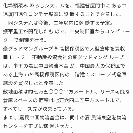
化埠頭積み 降ろしシステムを、福建省厦門市に ある中
遠厦門遠洋コンテナ埠頭に設 置することで合意した。
同システムは今後、二年以内に稼 働する予定。
振華重工が開発したも ので、中央制御室からコンピュー
タ ーで制御を行う。
豪グッドマングループ 外高橋保税区で大型倉庫を買収
■ 11 ・２ 不動産投資会社の豪グッドマング ループ
は、傘下の嘉民中国物流基金 が、中国最大の保税区で
ある上海 市外高橋保税区内の二階建てスロー プ式倉庫
施設を買収したと発表した。
敷地面積は約七万五〇〇〇平方メー トル、リース可能な
倉庫スペースの 面積は七万六四二五平方メートルで、
すべてリース先が決まっている。
ま た、嘉民中国物流基金は、同市の嘉 民浦東空港物流
センターを正式に稼 働させた。