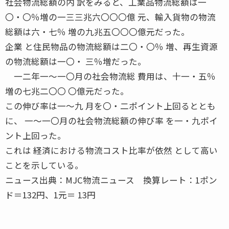
社会物流総額の内 訳をみると、工業品物流総額は一
〇・〇％増の一三三兆六〇〇〇億 元、輸入貨物の物流
総額は六・七％ 増の九兆五〇〇〇億元だった。
企業 と住民物品の物流総額は二〇・〇％ 増、再生資源
の物流総額は一〇・ 三％増だった。
一二年一〜一〇月の社会物流総 費用は、十一・五％
増の七兆二〇〇 〇億元だった。
この伸び率は一〜九 月を〇・二ポイント上回るととも
に、 一〜一〇月の社会物流総額の伸び率 を一・九ポイ
ント上回った。
これは 経済における物流コスト比率が依然 として高い
ことを示している。
ニュース出典：MJC物流ニュース 換算レート：1ポン
ド＝132円、1元＝ 13円