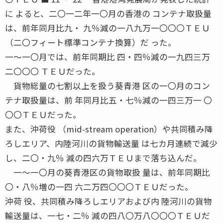
に よると、二〇一二年一〇月の香港の コンテナ取扱量
は、前年同月比九・ 九％減の一八九万一〇〇〇ＴＥＵ
（二〇フィート標準コンテナ換算）だ った。
一〜一〇月では、前年同期比 四・四％減の一九四三万
二〇〇〇 ＴＥＵだった。
貨物総量の七割以上を扱う葵青港 区の一〇月のコン
テナ取扱量は、前 年同月比五・七％減の一四三万一 〇
〇〇ＴＥＵだった。
また、沖荷役 （mid-stream operation）や共同積み降
ろしエリア、内陸河川の貨物輸送量 は七カ月連続で減少
し、二〇・九％ 減の四六万ＴＥＵまで落ち込んだ。
一〜一〇月の葵青港区の貨物取扱 量は、前年同期比
〇・八％増の一四 六二万四〇〇〇ＴＥＵだった。
沖荷 役、共同積み降ろしエリアおよび内 陸河川の貨物
輸送量は、一七・二％ 減の四八〇万八〇〇〇ＴＥＵだ