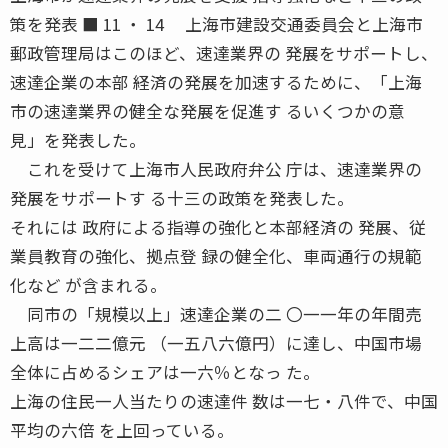
策を発表 ■ 11 ・ 14 上海市建設交通委員会と上海市
郵政管理局はこのほど、速達業界の 発展をサポートし、
速達企業の本部 経済の発展を加速するために、「上海
市の速達業界の健全な発展を促進す るいくつかの意
見」を発表した。
これを受けて上海市人民政府弁公 庁は、速達業界の
発展をサポートす る十三の政策を発表した。
それには 政府による指導の強化と本部経済の 発展、従
業員教育の強化、拠点登 録の健全化、車両通行の規範
化など が含まれる。
同市の「規模以上」速達企業の二 〇一一年の年間売
上高は一二二億元 （一五八六億円）に達し、中国市場
全体に占めるシェアは一六％となっ た。
上海の住民一人当たりの速達件 数は一七・八件で、中国
平均の六倍 を上回っている。