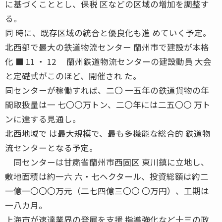
に基づくこととし、保税 区などの区域の増加を調整す
る。
同 時に、既存区域の統合と優良化も進 めていく予定。
北西部で最大の鉄道物流センター 蘭州市で建設が本格
化 ■ 11 ・ 12 蘭州鉄道物流センターの建設動員 大会
と定礎式がこのほど、開催され た。
同センターが稼働すれば、二〇 一五年の鉄道貨物の年
間取扱量は一 七〇〇万トン、二〇年には二五〇〇 万ト
ンに達する見通し。
北西地域で は最大規模で、最も多機能な総合的 鉄道物
流センターとなる予定。
同センターは甘粛省蘭州市西固区 東川鎮に立地し、
敷地面積は約一六 六・七ヘクタール、投資総額は約二
一億一〇〇〇万元（二七四億三〇〇 〇万円）、工期は
一八カ月。
上海市が速達業界の発展を支援 指導強化など十三の政