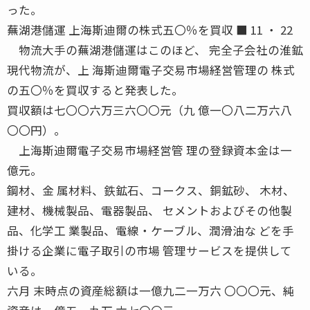
った。
蕪湖港儲運 上海斯迪爾の株式五〇％を買収 ■ 11 ・ 22
物流大手の蕪湖港儲運はこのほど、 完全子会社の淮鉱
現代物流が、上 海斯迪爾電子交易市場経営管理の 株式
の五〇％を買収すると発表した。
買収額は七〇〇六万三六〇〇元（九 億一〇八二万六八
〇〇円）。
上海斯迪爾電子交易市場経営管 理の登録資本金は一
億元。
鋼材、金 属材料、鉄鉱石、コークス、銅鉱砂、 木材、
建材、機械製品、電器製品、 セメントおよびその他製
品、化学工 業製品、電線・ケーブル、潤滑油な どを手
掛ける企業に電子取引の市場 管理サービスを提供して
いる。
六月 末時点の資産総額は一億九二一万六 〇〇〇元、純