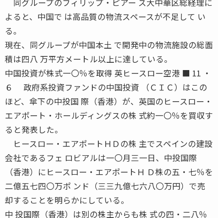
同グループのフィリップ・ピアー ス大中華区総経理に
よると、中国で は高品質の物流スペースが不足して い
る。
現在、同グループが中国本土 で開発中の物流施設の総面
積は四八 万平方メートル以上に達している。
中国投資が株式一〇％を取得 英ヒースロー空港 ■ 11 ・
６ 政府系投資ファンドの中国投資 （ＣＩＣ）はこの
ほど、傘下の中投国 際（香港）が、英国のヒースロー・
エアポート・ホールディングスの株 式約一〇％を買収す
ると発表した。
ヒースロー・エアポートＨＤの株 主でスペインの建設
会社であるフェ ロビアルは一〇月三一日、中投国際
（香港）にヒースロー・エアポートＨ Ｄ株の五・七％を
二億五七四〇万ポ ンド（三三九億七六八〇万円）で売
却することを明らかにしている。
中 投国際（香港）は別の株主からも株 式の四・二八％