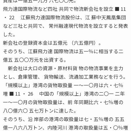
資産は一億五一九万 六七〇〇元。
飛力達国際物流など四社 共同で物流新会社を設立 ■ 11
・ 22 江蘇飛力達国際物流股份は、江 蘇中天鳳凰集団
など三社と共同で、 常州融達現代物流を設立すると発表
した。
新会社の登録資本金は五億元 （六五億円）。
そのうち、江蘇飛力達 国際物流は五一％に相当する二
億五 五〇〇万元を出資する。
新会社は大口の資源・原材料貨 物の物流事業を主力
とし、倉庫管理、 貨物輸送、流通加工業務などを行う。
「規模以上」港湾の貨物取扱量 一〜一〇月は六・七％
増 ■ 11 ・ 26 中国の「規模以上」港湾の二〇一 二年
一〜一〇月の貨物取扱量は、前 年同期比六・七％増の
八〇億六〇 五七万トンに達した。
そのうち、沿 岸部の港湾の取扱量は七・五％増の 五五
億一八六八万トン、内陸河川 港湾の取扱量は五・〇％増