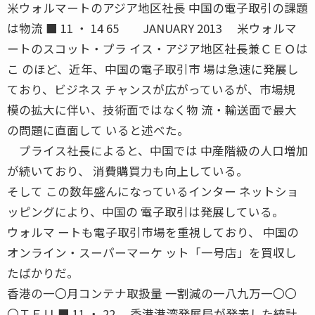
米ウォルマートのアジア地区社長 中国の電子取引の課題
は物流 ■ 11 ・ 14 65 JANUARY 2013 米ウォルマ
ートのスコット・プラ イス・アジア地区社長兼ＣＥＯは
こ のほど、近年、中国の電子取引市 場は急速に発展し
ており、ビジネス チャンスが広がっているが、市場規
模の拡大に伴い、技術面ではなく物 流・輸送面で最大
の問題に直面して いると述べた。
プライス社長によると、中国では 中産階級の人口増加
が続いており、 消費購買力も向上している。
そして この数年盛んになっているインター ネットショ
ッピングにより、中国の 電子取引は発展している。
ウォルマ ートも電子取引市場を重視しており、 中国の
オンライン・スーパーマーケ ット「一号店」を買収し
たばかりだ。
香港の一〇月コンテナ取扱量 一割減の一八九万一〇〇
〇ＴＥＵ ■ 11 ・ 22 香港港湾発展局が発表した統計