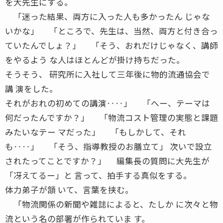
を大先生にする。
「迷った結果、両方に入った人も多かったん じゃな
いかな」 「ところで、先生は、当然、両方と付き合っ
ていたんでしょ？」 「そう、おれだけじゃなく、講師
をやるよう な人はほとんどが掛け持ちだった。
そうそう、 研究所に入社して三年後に物的流通協会で
講 演をした。
それがおれの初めての講演‥‥」 「へー、テーマは
何だったんですか？」 「物流コスト管理の実態と課題
みたいなテー マだった」 「もしかして、それ
も‥‥」 「そう、指導教授のお膳立て」 次いで設立
されたってことですか？」 編集長の質問に大先生が
「冴えてるー」と 言って、拍手する真似をする。
体力弟子が頷 いて、言葉を挟む。
「物流関係の新聞や雑誌によると、たしか に次々と物
流という名の部署が作られていま す。