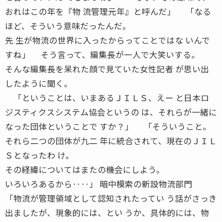
おれはこの年を『物 流管理元年』と呼んだ」 「なる
ほど、そういう意味だったんだ。
先 生が物流の世界に入ったからってことではな いんで
すね」 そう言って、編集長が一人で大笑いする。
そんな編集長を呆れた顔で見ていた女性記者 が思い出
したように聞く。
「ということは、いまあるＪＩＬＳ、えー と日本ロ
ジスティクスシステム協会というの は、それらが一緒に
なった団体ということで すか？」 「そういうこと。
それら二つの団体が九二 年に統合されて、現在のＪＩＬ
Ｓとなったわ け。
その経緯についてはまたの機会にしよう。
いろいろあるから‥‥」 暗中模索の新設物流部門
「物流が管理領域として認知されたってい う話がさっき
出ましたが、現象的には、とい うか、具体的には、物