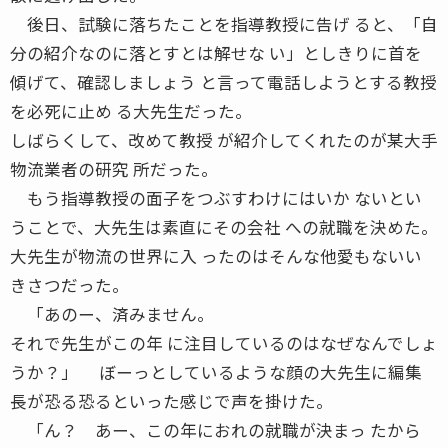
後日、試験に落ちたことを指導教授に告げ ると、「自
分の紹介なのに落とすとは解せな い」としきりに首を
傾げて、確認しましょう と言って電話しようとする教授
を必死に止め る大先生だった。
しばらくして、改めて教授 が紹介してくれたのが某大手
物流業者の研究 所だった。
もう指導教授の面子をつぶすわけにはいか ないとい
うことで、大先生は素直にその会社 への就職を決めた。
大先生が物流の世界に入 ったのはそんな他愛もないい
きさつだった。
「あのー、済みません。
それで先生がこの年 に注目しているのはなぜなんでしょ
うか？」 ぼーっとしているような顔の大先生に編集
長が恐る恐るといった感じで声を掛けた。
「ん？ あー、この年におれの就職が決まっ たから