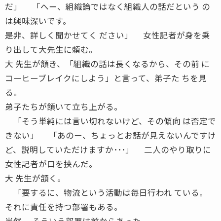
だ」 「へー、組織論ではなく組織人の話だという の
は興味深いです。
是非、詳しく聞かせてく ださい」 女性記者が身を乗
り出して大先生に頼む。
大 先生が頷き、「組織の話は長くなるから、その前 に
コーヒーブレイクにしよう」と言って、弟子た ちを見
る。
弟子たちが頷いて立ち上がる。
「そう単純には言い切れないけど、その傾向 は否定で
きない」 「あのー、ちょっとお話が見えないんですけ
ど、説明していただけますか･･･」 二人のやり取りに
女性記者が口を挟んだ。
大 先生が頷く。
「要するに、物流という活動は毎日行われ ている。
それに責任を持つ部署もある。
当然、 そういう部署は前からあった。