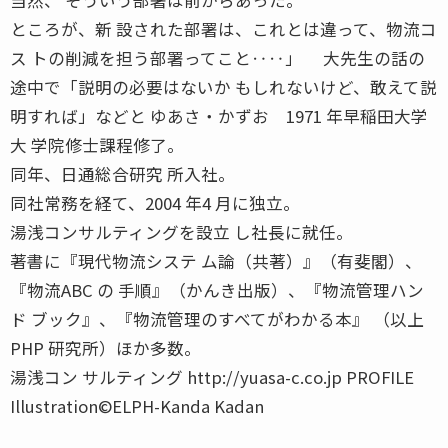
ところが、新 設された部署は、これとは違って、物流コ
ス トの削減を担う部署ってこと‥‥」 大先生の話の
途中で「説明の必要はないか もしれないけど、敢えて説
明すれば」などと ゆあさ・かずお 1971 年早稲田大学
大 学院修士課程修了。
同年、日通総合研究 所入社。
同社常務を経て、2004 年4 月に独立。
湯浅コンサルティングを設立 し社長に就任。
著書に『現代物流システ ム論（共著）』（有斐閣）、
『物流ABC の 手順』（かんき出版）、『物流管理ハン
ド ブック』、『物流管理のすべてがわかる本』 （以上
PHP 研究所）ほか多数。
湯浅コン サルティング http://yuasa-c.co.jp PROFILE
Illustration©ELPH-Kanda Kadan