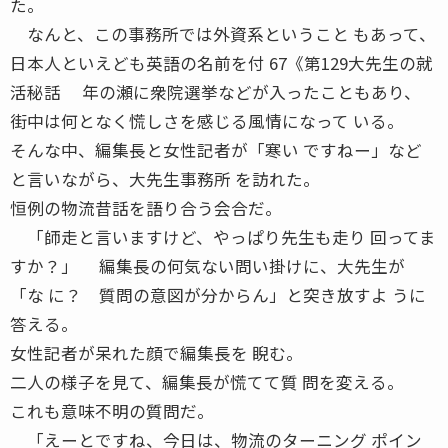
た。
なんと、この事務所では外資系ということ もあって、
日本人といえども英語の名前を付 67《第129大先生の就
活秘話 年の瀬に衆院選挙などが入ったこともあり、
街中は何となく慌しさを感じる風情になって いる。
そんな中、編集長と女性記者が「寒い ですねー」など
と言いながら、大先生事務所 を訪れた。
恒例の物流昔話を語り合う会合だ。
「師走と言いますけど、やっぱり先生も走り 回ってま
すか？」 編集長の何気ない問い掛けに、大先生が
「な に？ 質問の意図が分からん」と突き放すよ うに
答える。
女性記者が呆れた顔で編集長を 睨む。
二人の様子を見て、編集長が慌てて質 問を変える。
これも意味不明の質問だ。
「えーとですね、今日は、物流のターニング ポイン