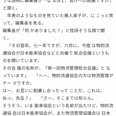
うな説明に編集長が「な るほど、官庁への配慮ですか」
と頷く。
年表のようなものを見ていた美人弟子が、に こっと笑
って、編集長を見る。
編集長が「何 かありました？」と怪訝そうな顔で聞
く。
「その翌年、七一年ですが、六月に、今度 は物的流
通協会が日本能率協会などと共催で 総合会議というも
のを開いています。
その会 議の名称が、『第一回物流管理総合会議』と な
っています」 「へー、物的流通協会の方は物流管理が
テー マですか。
はー、お互いに配慮し合ったって ことだ、これは。
ねっ、先生？」 「さー、そこまでは知らん。
そうそう、いま 能率協会という名前が出たけど、物的流
通協 会は日本能率協会が、また物流管理協議会は 日本