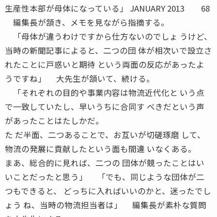
生産性本部が母体になっている」 JANUARY 2013 68
編集長が頷き、メモを見ながら指摘する。
「母体が違うわけですから仕方ないのでしょ うけど、
当時の新聞記事によると、二つの団 体が相次いで設立さ
れたことに戸惑いと期待 という両面の反応があったよ
うですね」 大先生が頷いて、続ける。
「それぞれの目的や事業内容は物流近代化と いう点
で一致していたし、早いうちに合同す べきだという声
があったことはたしかだ。
た だ半面、二つあることで、お互いが切磋琢磨 して、
物流の発展に貢献したという面も間違 いなくある。
まあ、総合的に見れば、二つの 団体が競ったことはい
いことだったと思う」 「でも、同じような団体が二
つもできると、 どっちに入ればいいのかと、迷ったでし
ょう ね、当時の物流担当者は」 編集長が素朴な質問