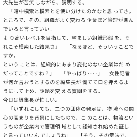
大先生が苦笑 しながら、説明する。
「暗中模索と模索とを使い分けたのかなと思 ってさ。
ところで、その、組織がよく変わる 企業ほど管理が進ん
でいると言っていい。
よ り高いレベルを目指して、望ましい組織形態 を、そ
れこそ模索した結果さ」 「なるほど、そういうことで
すか。
という ことは、組織的にあまり変化のない企業はだ め
だってことですね？」 「やっぱり‥‥」 女性記者
が何か言おうとするのを編集長が 慌てて口を押えるよ
うにして止め、話題を変 える質問をする。
今日は編集長が忙しい。
「いずれにしても、二つの団体の発足は、物 流への関
心の高まりを背景にしたもので、こ のことは、物流とい
うものが企業内で管理領 域として認知され始めた証し
と言っていいん でしょうね」 「そう、その意味で、