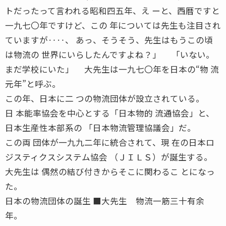
トだったって言われる昭和四五年、え ーと、西暦ですと
一九七〇年ですけど、この 年については先生も注目され
ていますが‥‥、 あっ、そうそう、先生はもうこの頃
は物流の 世界にいらしたんですよね？」 「いない。
まだ学校にいた」 大先生は一九七〇年を日本の“物 流
元年”と呼ぶ。
この年、日本に二 つの物流団体が設立されている。
日 本能率協会を中心とする「日本物的 流通協会」と、
日本生産性本部系の 「日本物流管理協議会」だ。
この両 団体が一九九二年に統合されて、現 在の日本ロ
ジスティクスシステム協会 （ＪＩＬＳ）が誕生する。
大先生は 偶然の結び付きからそこに関わるこ とになっ
た。
日本の物流団体の誕生 ■大先生 物流一筋三十有余
年。