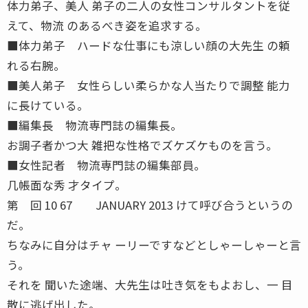
体力弟子、美人 弟子の二人の女性コンサルタントを従
えて、物流 のあるべき姿を追求する。
■体力弟子 ハードな仕事にも涼しい顔の大先生 の頼
れる右腕。
■美人弟子 女性らしい柔らかな人当たりで調整 能力
に長けている。
■編集長 物流専門誌の編集長。
お調子者かつ大 雑把な性格でズケズケものを言う。
■女性記者 物流専門誌の編集部員。
几帳面な秀 才タイプ。
第 回 10 67 JANUARY 2013 けて呼び合うというの
だ。
ちなみに自分はチャ ーリーですなどとしゃーしゃーと言
う。
それを 聞いた途端、大先生は吐き気をもよおし、一 目
散に逃げ出した。