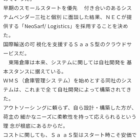
早期のスモールスタートを優先 付き合いのあるシス
テムベンダー三社と個別 に面談した結果、ＮＥＣが提
供する「NeoSarf/ Logistics」を採用することを決め
た。
国際輸送の可 視化を支援するＳａａＳ型のクラウドサ
ービスだ。
東陽倉庫は本来、システムに関しては自社開発を 基
本スタンスに据えている。
ＷＭＳ（倉庫管理シス テム）を始めとする同社のシス
テムは、これまで全 て自社開発によって構築されてき
た。
アウトソーシ ングに頼らず、自ら設計・構築した方が、
荷主の 細かなニーズに柔軟性を持って応えられるという
理 念が根底にあるからだ。
コストに関しても、Ｓａ ａＳ型はスタート時こそ安価で