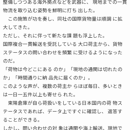
整備しつつある海外拠点などを武器に、 現地までの一貫
物流を取り込む姿勢を鮮明に打ち 出した。
この施策が功を奏し、同社の国際貨物量は順調 に拡
大してきた。
ただし、それに伴って新たな課 題も浮上した。
国際複合一貫輸送を受託している 大口荷主から、貨物
ステータスの問い合わせを頻繁 に受けるようになった
のだ。
「荷物は今どこにある のか」「現地の通関は切れたの
か」「時間通りに納 品先に届くのか」。
このような声が、複数の荷主か らほぼ毎日、多いとき
は一日一五件以上も寄せら れた。
東陽倉庫が自ら荷扱いをしている日本国内の荷 物ス
テータスであれば、データ上ですぐに確認し、 返答す
ることができる。
しかし、問い合わせの対 象は通関や海上輸送、現地で