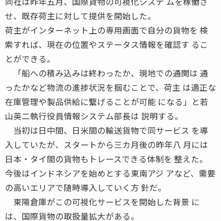
同社は昨年五月、国際貨物の可視化システ ムを稼働さ
せ、既存荷主に対して提供を開始した。
荷主がインターネット上の専用画面で自分の貨物を 検
索すれば、現在の位置やステータス情報を確認す るこ
とができる。
「船への積み込みは終わったか、現地での通関は 通
ったかなど物流の進捗状況を掴むことで、荷主 は適正な
在庫管理や製品供給に繋げることが可能 になる」と若
山英二執行役員情報システム部長は 説明する。
当初は日中間、日米間の輸送貨物で同サービス を導
入していたが、スタートから三カ月後の昨年八 月には
日本・タイ間の貨物もトレースできる体制を 整えた。
今後はインドネシアを始めとする東南アジ アなど、需要
の高いエリアで随時導入していく方 針だ。
東陽倉庫がこの可視化サービスを開始した背景 に
は、国際貨物の取扱量拡大がある。