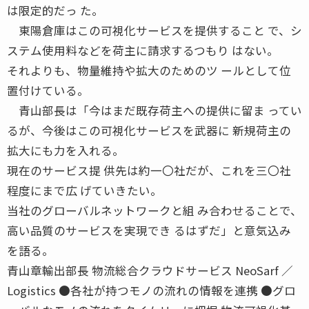
は限定的だっ た。
東陽倉庫はこの可視化サービスを提供すること で、シ
ステム使用料などを荷主に請求するつもり はない。
それよりも、物量維持や拡大のためのツ ールとして位
置付けている。
青山部長は「今はまだ既存荷主への提供に留ま ってい
るが、今後はこの可視化サービスを武器に 新規荷主の
拡大にも力を入れる。
現在のサービス提 供先は約一〇社だが、これを三〇社
程度にまで広 げていきたい。
当社のグローバルネットワークと組 み合わせることで、
高い品質のサービスを実現でき るはずだ」と意気込み
を語る。
青山章輸出部長 物流総合クラウドサービス NeoSarf ／
Logistics ●各社が持つモノの流れの情報を連携 ●グロ