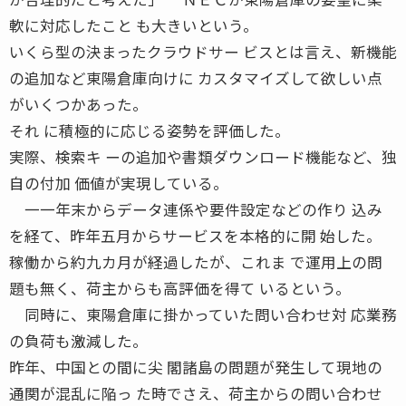
軟に対応したこと も大きいという。
いくら型の決まったクラウドサー ビスとは言え、新機能
の追加など東陽倉庫向けに カスタマイズして欲しい点
がいくつかあった。
それ に積極的に応じる姿勢を評価した。
実際、検索キ ーの追加や書類ダウンロード機能など、独
自の付加 価値が実現している。
一一年末からデータ連係や要件設定などの作り 込み
を経て、昨年五月からサービスを本格的に開 始した。
稼働から約九カ月が経過したが、これま で運用上の問
題も無く、荷主からも高評価を得て いるという。
同時に、東陽倉庫に掛かっていた問い合わせ対 応業務
の負荷も激減した。
昨年、中国との間に尖 閣諸島の問題が発生して現地の
通関が混乱に陥っ た時でさえ、荷主からの問い合わせ