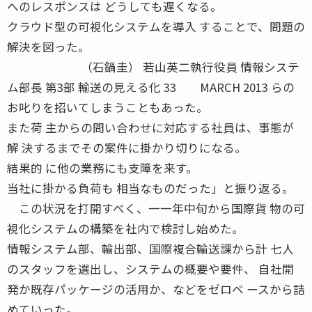
へのレスポンスは どうしても遅くなる。
クラウド型の可視化システムを導入 することで、問題の
解決を図った。
（石鍋圭） 若山英二執行役員 情報システ
ム部長 第3部 輸送の見える化 33 MARCH 2013 らの
お叱りを招いてしまうこともあった。
また荷 主からの問い合わせに対応する社員は、事態が
解 決するまでその案件に掛かり切りになる。
結果的 に他の業務にも支障を来す。
当社に掛かる負荷も 相当なものだった」と振り返る。
この状況を打開すべく、一一年中旬から国際貨 物の可
視化システムの構築を社内で検討し始めた。
情報システム部、輸出部、国際複合輸送課から計 七人
のスタッフを選出し、システムの概要や要件、 自社開
発か既存パッケージの活用か、などをゼロベ ースから詰
めていった。