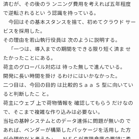
済むが、その後のラ ンニング費用を考えれば五年程度
で逆転されるとい う認識を持っている。
今回はその基本スタンスを捨て、初めてクラウド サー
ビスを採用した。
その理由を若山執行役員は 次のように説明する。
「一つは、導入までの期間をできる限り短く済ま せ
たかったことにある。
荷主のグローバル対応は 待った無しで進んでいる。
開発に長い時間を掛け るわけにはいかなかった。
二つ目は、今回の目的 は比較的Ｓａａ Ｓ 型に向いてい
ると判断したこ と。
荷主にウェブ 上で荷物情報を 確認してもらう だけなの
で、そこまで複雑な作り込みは必要ない。
当社の基幹システムとのデータ連係に問題が無いの で
あれば、ベンダーが構築したパッケージを活用し た方
が合理的だと考えた」 ＮＥＣが東陽倉庫の要望に柔