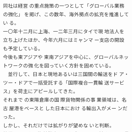
同社は経営 の重点施策の一つとして「グローバル業務
の強化」 を掲げ、この数年、海外拠点の拡充を推進して
い る。
一〇年十二月に上海、一二年三月にタイで現 地法人を
立ち上げたほか、今年六月にはミャンマ ー支店の開設
も予定している。
今後も東アジアや 東南アジアを中心に、グローバルネッ
トワークの強 化を図っていく方針を固めている。
並行して、日本と現地あるいは三国間の輸送をド ア・
ツー・ドアで一括受託する「国際複合一貫輸 送サービ
ス」を荷主にアピールしてきた。
それまで の東陽倉庫の国 際貨物関係の事 業領域は、名
古 屋港をベースと した日本におけ る輸出入がメー ンだ
った。
しかし、それだけでは拡がりが望めな いと判断。