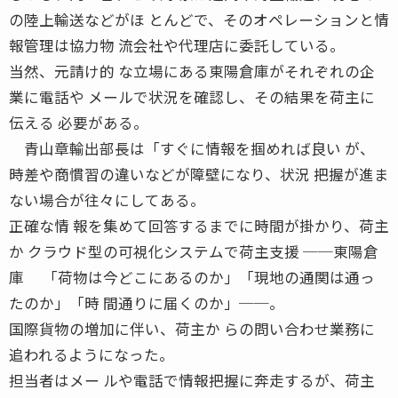
の陸上輸送などがほ とんどで、そのオペレーションと情
報管理は協力物 流会社や代理店に委託している。
当然、元請け的 な立場にある東陽倉庫がそれぞれの企
業に電話や メールで状況を確認し、その結果を荷主に
伝える 必要がある。
青山章輸出部長は「すぐに情報を掴めれば良い が、
時差や商慣習の違いなどが障壁になり、状況 把握が進ま
ない場合が往々にしてある。
正確な情 報を集めて回答するまでに時間が掛かり、荷主
か クラウド型の可視化システムで荷主支援 ──東陽倉
庫 「荷物は今どこにあるのか」「現地の通関は通っ
たのか」「時 間通りに届くのか」──。
国際貨物の増加に伴い、荷主か らの問い合わせ業務に
追われるようになった。
担当者はメー ルや電話で情報把握に奔走するが、荷主