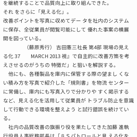
を継続することで品質向上に取り組んできた。
それ をさらに「見える化」。
改善ポイントを写真に収めてデー タを社内のシステム
に保存、全従業員が閲覧可能にして 優れた事案の横展
開を図っている。
（藤原秀行） 吉田憲三社長 第4部 現場の見え
る化 37 MARCH 2013 視』で自主的に改善方策を考
えさせるのがうちの 特徴だ」と狙いを解説する。
他にも、各種製品を庫内に保管する際の望まし くな
い積み方を写真で紹介した「規則書」を物流 センター
に常備し、庫内にも写真入りで分かりや すく掲示する
など、見える化を活用して従業員が トラブル防止を意識
して行動できる環境を整えよう と試行錯誤を続けてい
る。
社内の品質改善の旗振り役を果たしてきた加藤 進執
行役員人事総務部長は「８Ｓパトロールと見 える化を