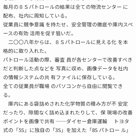
毎月の８Ｓパトロールの結果は全ての物流センター に
配布、社内に周知している。
従業員に競争意識 を持たせ、安全管理の徹底や庫内スペ
ースの有効 活用を促す狙いだ。
二〇〇八年からは、８Ｓパトロールに見える化 を本
格的に取り入れた。
パトロール活動の際、審査 員が各センターで改善すべき
だと判断した点などを 写真に収め、画像データを社内
の情報システムの共 有ファイルに保存している。
全ての従業員が職場 のパソコンから自由に閲覧でき
る。
庫内にある袋詰めされた化学物質の積み方が不 安定
だったり、隙間なく詰め込まれたりして、保 現場の改善
ポイントを画像で共有 ──ダイセー倉庫運輸 トヨタ
式の「5S」に独自の「3S」を加えた「8S パトロー ル」