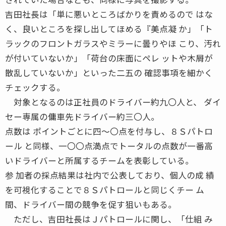
吉田社長は「単に悪いところばかりを責めるので はな
く、良いところを探し出してほめる『美点凝 か」「ト
ラックのフロントガラスやミラーに曇りやほ こり、汚れ
が付いていないか」「荷台の床面にペレ ットや木屑が
散乱していないか」といった二五の 確認事項を細かく
チェックする。
対象となるのは正社員のドライバー約九〇人と、 ダイ
セー専属の傭車先ドライバー約三〇人。
点数は ポイントごとに四〜〇点を付与し、８Ｓパトロ
ール と同様、一〇〇点満点でトータルの点数が一番高
いドライバーと所属するチームを表彰している。
参 加者の採点結果は社内で公表しており、個人の成 績
を可視化することで８Ｓパトロールと同じくチー ム
間、ドライバー間の競争を促す狙いもある。
ただし、吉田社長はＪパトロールに関し、「仕組 み