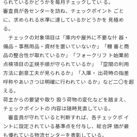
られているかどうかを毎月チェックしてい る。
審査員が各センターを訪ね、チェックポイント ごと
に、求められる水準に達しているかどうかを 見極め
る。
チェックの対象項目は「庫内や屋外に不要な什 器・
備品・事務用品・資材を置いていないか」「棚 番と商
品の整合性が取れているか」「フォークリフ ト始業前
点検項目の正規手順が守られているか」 「空間の利用
方法に創意工夫が見られるか」「入庫・ 出荷時の指差
呼称やあいさつは明確に行われてい るか」など二〇を超
える。
荷主からの要望や取り 扱う荷物の変化などを踏まえ、
チェックポイントの 内容は随時見直している。
審査員が守れていると判断すれば、各チェックポ イ
ントに設定されている基準点を付与し、総合評 価が最
も優れている物流センターを表彰している。