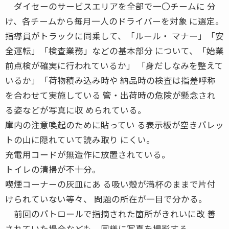
ダイセーのサービスエリアを全部で一〇チームに 分
け、各チームから毎月一人のドライバーを対象 に選定。
指導員がトラックに同乗して、「ルール・ マナー」「安
全運転」「検査業務」などの基本部分 について、「始業
前点検が確実に行われているか」 「身だしなみを整えて
いるか」「荷物積み込み時や 納品時の検査は指差呼称
を合わせて実施している 管・出荷時の危険が懸念され
る姿などが写真に収 められている。
庫内の注意喚起のために貼ってい る表示板が空きパレッ
トの山に隠れていて読み取り にくい。
充電用コードが無造作に放置されている。
トイレの清掃が不十分。
喫煙コーナーの灰皿にあ る吸い殻が満杯のままで片付
けられていない等々、 問題の所在が一目で分かる。
前回のパトロールで指摘された箇所がきれいに改 善
されていた場合なども、同様に写真を撮影する。