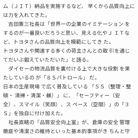
ム（ＪＩＴ）納品を実施するなど、 早くから品質向上に
は力を入れてきた。
吉田憲三社長は「世界一の企業のイミテーション を
するのが一番良いだろうと思い、見える化やＪ ＩＴな
ど、トヨタさんの品質向上を模範にしてき た。
トヨタさんや関連する多くの荷主さんとの取 引を通じ
てだいぶ鍛えていただいた」と語る。
ダイセーの物流品質を裏付ける上で大きな役割 を果
たしているの が「８Ｓパトロール」 だ。
日本の生産現場 で広く普及している 「５Ｓ（整理・整
頓・ 清掃・清潔・躾）」 に、「セーフティー（安
全）、スマイル（笑顔）、ス ペース（空間）」の「３
Ｓ」を独自に付け加えた。
社長直轄の「品質安全向上室」が、倉庫の安全 管理
徹底や清潔さの維持といった基本的事項がき ちんと守