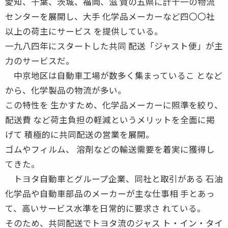
愛知、千葉、茨城、福岡、滋 賀の五県に計十一の物流
センターを展開し、大手 化学品メーカーなど四〇〇社
以上の荷主にサービス を提供している。
一九八四年にスタートした共同 配送「ジャスト便」が主
力のサービスだ。
中京地区は自動車工場が数多く集まっているこ となど
から、化学製品の物流が多い。
この特性を 生かすため、化学品メーカーに照準を絞り、
配送費 など荷主負担の軽減というメリットを全面に掲
げて 積極的に共同配送の営業を展開。
ゴムやフィルム、 溶剤などの輸送需要を着実に獲得し
てきた。
トヨタ自動車とグループ企業、同社と取引がある 石油
化学品や自動車部品のメーカーが主な仕事相 手とあっ
て、高いサービス水準を日常的に要求さ れている。
そのため、共同配送でトヨタ流のジャス ト・イン・タイ