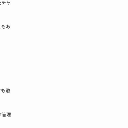
売チャ
スもあ
。
ても融
庫管理