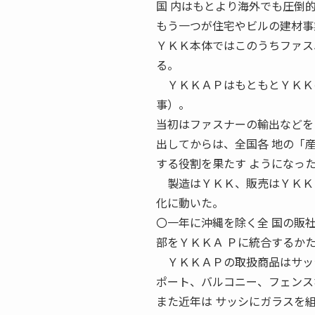
国 内はもとより海外でも圧倒
もう一つが住宅やビルの建材事
ＹＫＫ本体ではこのうちファス
る。
ＹＫＫＡＰはもともとＹＫＫの
事）。
当初はファスナーの輸出などを
出してからは、全国各 地の「
する役割を果たす ようになっ
製造はＹＫＫ、販売はＹＫＫＡ
化に動いた。
〇一年に沖縄を除く全 国の販
部をＹＫＫＡ Ｐに統合するか
ＹＫＫＡＰの取扱商品はサッシ
ポート、バルコニー、フェンス
また近年は サッシにガラスを