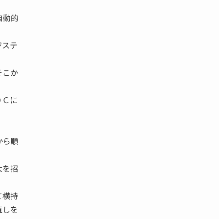
自動的
ジステ
そこか
ＤＣに
から順
大を招
て横持
直しを