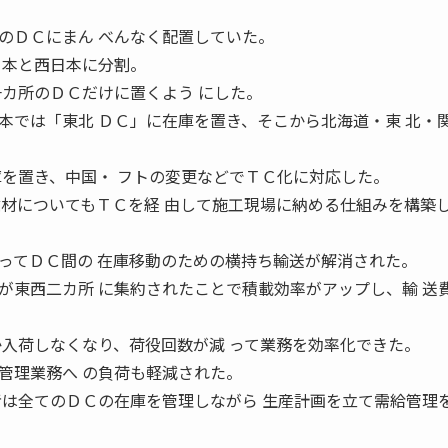
ＤＣにまん べんなく配置していた。
日本と西日本に分割。
一カ所のＤＣだけに置くよう にした。
では「東北 ＤＣ」に在庫を置き、そこから北海道・東 北・
庫を置き、中国・ フトの変更などでＴＣ化に対応した。
建材についてもＴＣを経 由して施工現場に納める仕組みを構築
てＤＣ間の 在庫移動のための横持ち輸送が解消された。
が東西二カ所 に集約されたことで積載効率がアップし、輸 送
か入荷しなくなり、荷役回数が減 って業務を効率化できた。
理業務へ の負荷も軽減された。
者は全てのＤＣの在庫を管理しながら 生産計画を立て需給管理