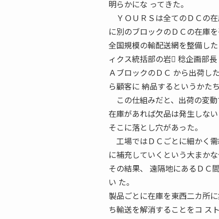
明らかにな ってきた。
ＹＯＵＲＳは全てのＤＣの在庫
に別のブロックのＤＣの在庫を
全国規模の輸配送網を整備した
ィクス統括部の岩 稔企画部長 
ＡブロックのＤＣ から出荷し
ら顧客に 納品するというかた
この仕組みだと、出荷の変動で
在庫があれば欠品は発生しない
そこに落とし穴があった。
工場ではＤＣごとに細かく需給
に補充していくという大まかな
その結果、 遠隔地にあるＤＣ
い た。
製品ごとに在庫を東西二カ所に
ち輸送を解消することをコ ス