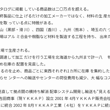
タログに掲載 している商品数は二〇万点を超える。
製品に仕上 げるだけの加工メーカーではなく、材料の生 産
を取 っている点に特徴がある。
（黒部・滑 川）、四国（香川）、九州（熊本）、埼玉の六 
場はアル ミ合金や樹脂など材料を製造する工程を持ち、 出来
工場で生産される。
調達して加工 だけを行う工場を北海道から九州まで計一八 
め在庫の 配置を見直した。
 るのを止め、商品ごとに東西それぞれ1カ所に在庫 を集約した
らセ ンターへの輸送やセンターの荷役費用も減少、大 幅なコ
置を見直して拠点間の横持ち解消 配車システム開発し輸送も“見える
年 7月吉田商事（現ＹＫＫＡＰ）設立 2001 年 4月ＹＫＫＡＰ販売会
に統合 2002 年 8月ＹＫＫＡＰ工業（４社）をＹＫＫＡＰに統