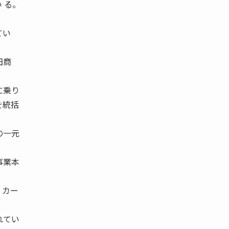
 る。
てい
田商
に乗り
を統括
の一元
事業本
、カー
れてい