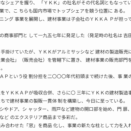
的なシェアを握り、 「ＹＫＫ」の社名がその代名詞ともなってい
業で、こ ちらも国内市場でトップシェアを競う位置に ある。
ニング 事業を展開し、建材事業は子会社のＹＫＫＡ Ｐが担っ
商事部門と して一九五七年に発足した（発足時の社名は 吉
 手掛けていたが、ＹＫＫがアルミサッシなど 建材の製造販売
産業会社」（販売会社）を管轄下に置き、 建材事業の販売部門
た。
Ｐという役 割分担を二〇〇〇年代初頭まで続けた後、事 業
社をＹＫＫＡＰが吸収合併、さらに〇 三年にＹＫＫの建材製造
たちで建材事業の製販一貫体 制を構築し、今日に至っている。
やドア、シ ャッター、雨戸など建物の開口部を始め、門 扉
など のエクステリア商品まで多彩だ。
組み合わせた「窓」を商品 化し、事業の新たな柱として力を入