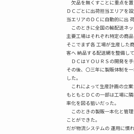
欠品を無くすことに重点を置き
ＤＣごとに出荷担当エリアを設
当エリアのＤＣに自動的に出 
このときに全国の輸配送ネッ
主要工場はそれぞれ特定の商品
そこでまず各 工場が生産した
客へ 納品する配送網を整備し
ＤＣはＹＯＵＲＳの開発を手掛
その後、〇三年に製販体制を一
した。
これによって生産計画の立案か
もともとＤＣの一部は工場に隣
率化を図る狙いだった。
このときの製販一本化と管理の
ことができた。
だが物流システムの 運用に慣