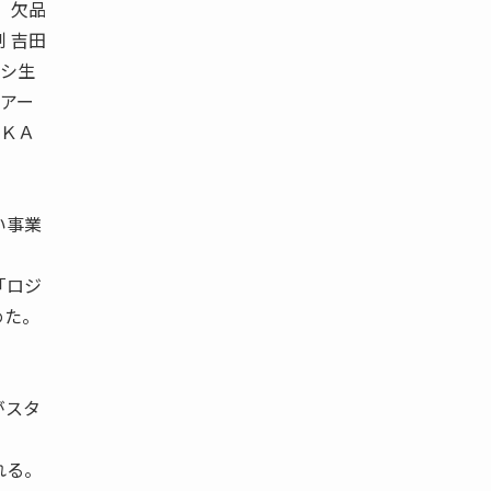
 欠品
 吉田
ッシ生
Ｋアー
ＫＫＡ
い事業
「ロジ
めた。
がスタ
れる。