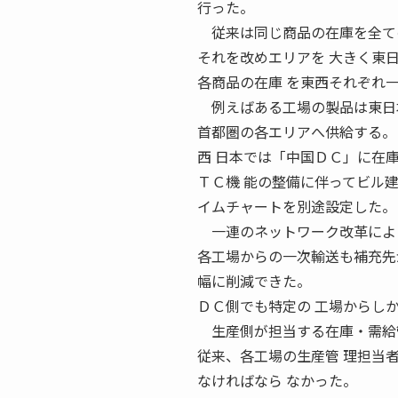
行った。
従来は同じ商品の在庫を全ての
それを改めエリアを 大きく東
各商品の在庫 を東西それぞれ
例えばある工場の製品は東日本
首都圏の各エリアへ供給する。
西 日本では「中国ＤＣ」に在
ＴＣ機 能の整備に伴ってビル
イムチャートを別途設定した。
一連のネットワーク改革によっ
各工場からの一次輸送も補充先
幅に削減できた。
ＤＣ側でも特定の 工場からし
生産側が担当する在庫・需給管
従来、各工場の生産管 理担当
なければなら なかった。