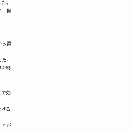
した。
い、担
から顧
した。
轄を移
とで効
上げる
ことが