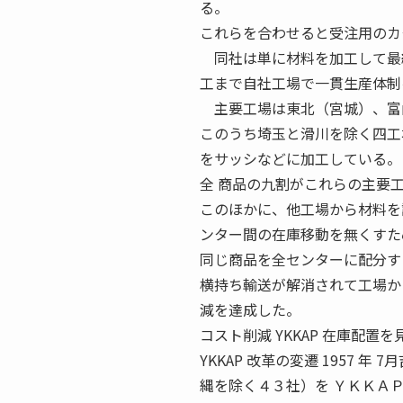
る。
これらを合わせると受注用のカ
同社は単に材料を加工して最終
工まで自社工場で一貫生産体制
主要工場は東北（宮城）、富山
このうち埼玉と滑川を除く四工
をサッシなどに加工している。
全 商品の九割がこれらの主要
このほかに、他工場から材料を
ンター間の在庫移動を無くすた
同じ商品を全センターに配分す
横持ち輸送が解消されて工場か
減を達成した。
コスト削減 YKKAP 在庫配
YKKAP 改革の変遷 1957 
縄を除く４３社）を ＹＫＫＡＰ