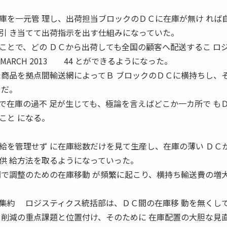
を一元管 理し、出荷担当ブロックのＤＣに在庫が無け れば
引 き当てて出荷指示を出す仕組みになっていた。
ことで、どの ＤＣから出荷しても全国の顧客へ配送するこ ロ
MARCH 2013 44 とができるようになった。
た商品を拠点間輸送網によってＢ ブロックのＤＣに横持ちし、
ちだ。
在庫の過不 足が生じても、極論を言えばどこか一カ所で も
こと になる。
を管理せず に在庫総数だけを見て生産し、在庫の薄い ＤＣ
供 給方法を取るようになっていった。
間で調整のための在庫移動 が頻繁に起こり、横持ち輸送費の増
集約 ロジスティクス統括部は、ＤＣ間の在庫移 動を無くし
ト削減の重点課題と位置付け、そのために 在庫配置の大胆な見