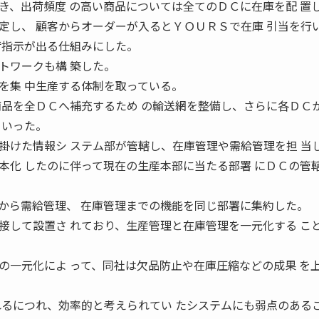
、出荷頻度 の高い商品については全てのＤＣに在庫を配 置
定し、 顧客からオーダーが入るとＹＯＵＲＳで在庫 引当を行
荷指示が出る仕組みにした。
トワークも構 築した。
を集 中生産する体制を取っている。
商品を全ＤＣへ補充するため の輸送網を整備し、さらに各ＤＣ
ていった。
けた情報シ ステム部が管轄し、在庫管理や需給管理を担 当
本化 したのに伴って現在の生産本部に当たる部署 にＤＣの管
ら需給管理、 在庫管理までの機能を同じ部署に集約した。
接して設置さ れており、生産管理と在庫管理を一元化する こ
一元化によ って、同社は欠品防止や在庫圧縮などの成果 を
れるにつれ、効率的と考えられてい たシステムにも弱点のある