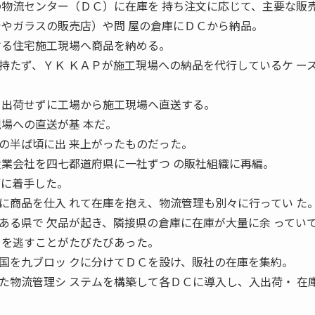
の物流センター（ＤＣ）に在庫を 持ち注文に応じて、主要な販
シやガラスの販売店）や問 屋の倉庫にＤＣから納品。
する住宅施工現場へ商品を納める。
たず、ＹＫ ＫＡＰが施工現場への納品を代行しているケ ー
 出荷せずに工場から施工現場へ直送する。
現場への直送が基 本だ。
半ば頃に出 来上がったものだった。
産業会社を四七都道府県に一社ずつ の販社組織に再編。
備に着手した。
商品を仕入 れて在庫を抱え、物流管理も別々に行ってい た
ある県で 欠品が起き、隣接県の倉庫に在庫が大量に余 ってい
 を逃すことがたびたびあった。
を九ブロッ クに分けてＤＣを設け、販社の在庫を集約。
た物流管理シ ステムを構築して各ＤＣに導入し、入出荷・ 在