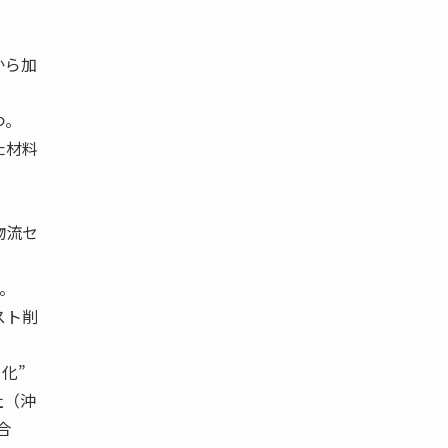
から加
つ。
た材料
物流セ
。
スト削
化”
社（沖
合