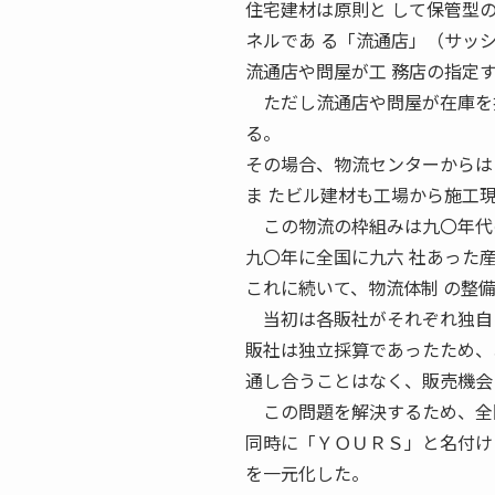
住宅建材は原則と して保管型
ネルであ る「流通店」（サッ
流通店や問屋が工 務店の指定
ただし流通店や問屋が在庫を持
る。
その場合、物流センターからは
ま たビル建材も工場から施工
この物流の枠組みは九〇年代の
九〇年に全国に九六 社あった
これに続いて、物流体制 の整
当初は各販社がそれぞれ独自に
販社は独立採算であったため、
通し合うことはなく、販売機会
この問題を解決するため、全国
同時に「ＹＯＵＲＳ」と名付け
を一元化した。