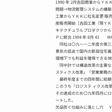
1990 年 2月吉田商事から
問題→物流管理システムの構
工業からＹＫＫに社名変更 販売
産販売開始［吉田工業（現ＹＫＫ
キテクチュラルプロダクツから 
Ｐに統合 1994 年 8月 43
同社は〇九〜一二年度の第三次
景気の低迷で国内の新設住宅着
環境下でも利益を確保できる体
同中計では構造改革の主要なテ
スティクス改革」「営業業務の
最終年度までの四年間に総額で
このうち「ロジステ ィクス改
その達成のため〇九年四月にロ
ートした。
欠品防ぐ仕組みに落とし穴 Ｙ