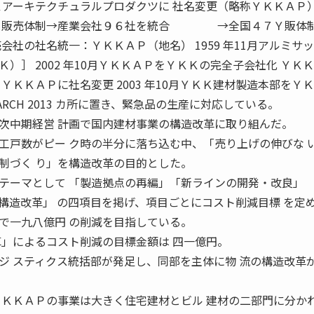
ＹＫＫアーキテクチュラルプロダクツに 社名変更（略称ＹＫＫＡＰ）
築 販売体制→産業会社９６社を統合 →全国４７Ｙ販体制
会社の社名統一：ＹＫＫＡＰ（地名） 1959 年11月アルミサ
）］ 2002 年10月ＹＫＫＡＰをＹＫＫの完全子会社化 ＹＫ
ＹＫＫＡＰに社名変更 2003 年10月ＹＫＫ建材製造本部をＹ
 MARCH 2013 カ所に置き、緊急品の生産に対応している。
中期経営 計画で国内建材事業の構造改革に取り組んだ。
工戸数がピー ク時の半分に落ち込む中、「売り上げの伸びな 
制づく り」を構造改革の目的とした。
ーマとして 「製造拠点の再編」「新ラインの開発・改良」 
構造改革」 の四項目を掲げ、項目ごとにコスト削減目標 を定
一九八億円 の削減を目指している。
革」によるコスト削減の目標金額は 四一億円。
ジ スティクス統括部が発足し、同部を主体に物 流の構造改革
ＫＫＡＰの事業は大きく住宅建材とビル 建材の二部門に分か