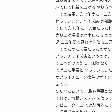
自ら店舗を構えて資源や人材を
納入して利益を上げる やり方
その結果、〇七年度に一三〇〇
わってフランチャイズ店は約四
そして〇 八年に一％台だった
売り上げ規模は縮小したも の
過 去五年間で見れば株価も上
そのために必要だったのがＳＣ
フランチャイズ店というのは、
そこへどのように、無駄 なく
で以上に重要と なっていまし
サプライチェーン改革のポイン
２です。
ＳＣＭにおいて、 最も重要と
それは、情報システム を使っ
ンピューター上 で追跡可能に