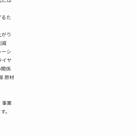
代には
げるた
上がり
削減
レーシ
ライヤ
の関係
報 原材
、事業
ます。