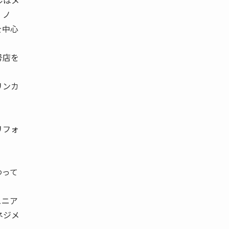
ルはメ
 ノ
を中心
号店を
リンカ
リフォ
わって
ュニア
ネジメ