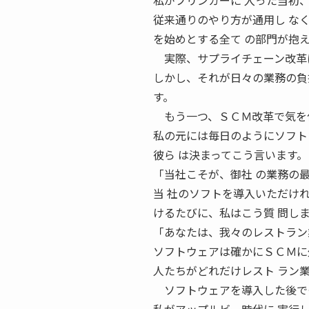
私がブリンカーに 入った当初
従来通りのやり方が通用し な
を始めとする全て の部門が抱
実際、サプライチェーン改革に
しかし、それが日々の業務の負
す。
もう一つ、ＳＣＭ改革で気を付
私の元には毎日のようにソフト
彼ら は決まってこう言います。
「当社こそが、御社 の業務の
当 社のソフトを導入いただけ
けるたびに、私はこう質 問し
「あなたは、我々のレストラン
ソフトウェアは確かにＳＣＭに
人たちがどれだけレスト ラン
ソフトウェアを導入した後でも