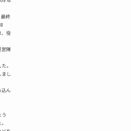
9 年
軸） 最終
98
たのは、役
経営陣
した。
しまし
ち込ん
よう
た。