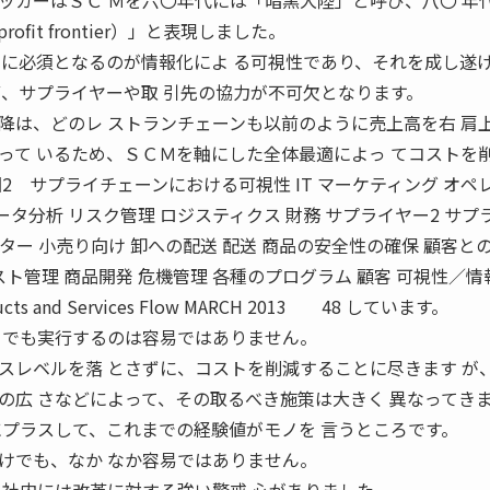
カーはＳＣ Ｍを六〇年代には「暗黒大陸」と呼び、八〇 年
ofit frontier）」と表現しました。
のに必須となるのが情報化によ る可視性であり、それを成し遂
ず、サプライヤーや取 引先の協力が不可欠となります。
は、どのレ ストランチェーンも以前のように売上高を右 肩
って いるため、ＳＣＭを軸にした全体最適によっ てコストを
2 サプライチェーンにおける可視性 IT マーケティング オペ
ータ分析 リスク管理 ロジスティクス 財務 サプライヤー2 サプ
ンター 小売り向け 卸への配送 配送 商品の安全性の確保 顧客と
ト管理 商品開発 危機管理 各種のプログラム 顧客 可視性／情
 and Services Flow MARCH 2013 48 しています。
 でも実行するのは容易ではありません。
レベルを落 とさずに、コストを削減することに尽きます が
の広 さなどによって、その取るべき施策は大きく 異なってき
にプラスして、これまでの経験値がモノを 言うところです。
でも、なか なか容易ではありません。