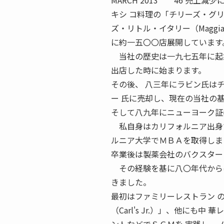
MARCH 2013 46 売
キシ コ料理の「チリーズ・グリル＆バ
ズ・リトル・イタリー（Maggian
に約一五〇〇店展開しています
当社の歴史は一九七五年に起業
出店した時に始まります。
その後、 八三年にラビン氏は
ー 氏に売却し、現在の当社の基
そして八九年にニューヨーク証
私自身はカリフォルニア出身で
ルニア大学でＭＢＡを取得しま
卒業後は製薬会社のバクスター
その経験を基に八〇年代からは
きました。
最初はファミリーレストラン 
（Carl's Jr.）」、他に