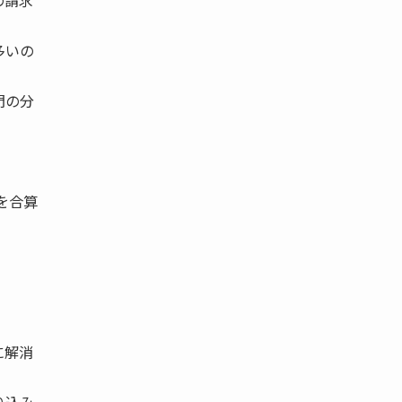
の請求
多いの
門の分
を合算
に解消