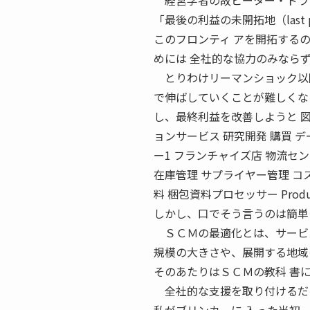
経営学者の故ピーター・ドラッ
「最後の利益の未開拓地（last pr
このフロンティ アを開拓する
めには 全社的な協力のみなら
とりわけリーマンショック以降
で伸ばしていくことが難しくな
し、最終利益を改善しようと 図
ョンサービス 研究開発 購買 デ
ー1 フランチャイズ店 物流セ
在庫管理 サプライヤー管理 コス
料 梱包資料プロセッサー Products
しかし、口でそう言うのは簡単
ＳＣＭの最適化とは、サービス
規模の大きさや、展開する地域
そのあたりはＳＣＭの教科 書
全社的な支援を取り付けるだけ