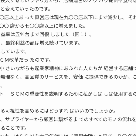
 投入するというやり方から、店舗運営のノウ ハウ提供や食材
へと変えていったのです。
店以上あ った直営店は現在九〇〇店以下にまで減少し、 そ
〇〇 店から七〇〇店以上に増えました。
利益率は五％台まで回復 しました（図１）。
の、最終利益の額は増え続けています。
昇しています。
Ｍ改革だっ たのです。
小 さいながらも起業家精神にあふれた人たちが 経営する店舗
、無理なく、高品質のサービスを、安価 に提供できるのかが、
た。
ト ＳＣＭの重要性を説明するために私がしば しば使用する
なる可視性を高めるにはどうすれ ばいいのでしょうか。
て、サプライヤーから顧客に繋がるま でのすべてのモノの流れ
することです。