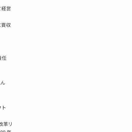
て経営
に買収
責任
込ん
ウト
改革リ