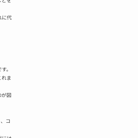
などを
れに代
です。
これま
のが図
を、コ