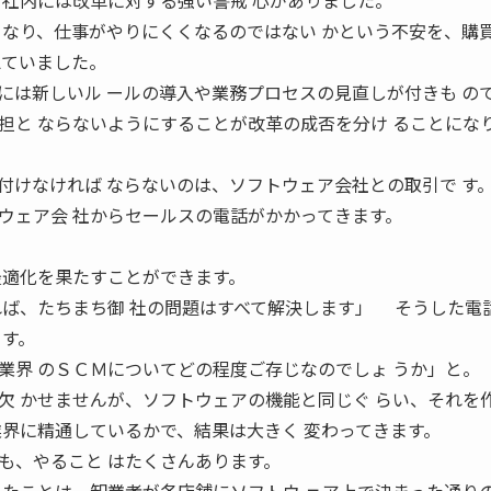
、社内には改革に対する強い警戒 心がありました。
くなり、仕事がやりにくくなるのではない かという不安を、購
えていました。
は新しいル ールの導入や業務プロセスの見直しが付きも の
担と ならないようにすることが改革の成否を分け ることにな
けなければ ならないのは、ソフトウェア会社との取引で す
ウェア会 社からセールスの電話がかかってきます。
最適化を果たすことができます。
れば、たちまち御 社の問題はすべて解決します」 そうした電
ます。
業界 のＳＣＭについてどの程度ご存じなのでしょ うか」と。
欠 かせませんが、ソフトウェアの機能と同じぐ らい、それを
業界に精通しているかで、結果は大きく 変わってきます。
、やること はたくさんあります。