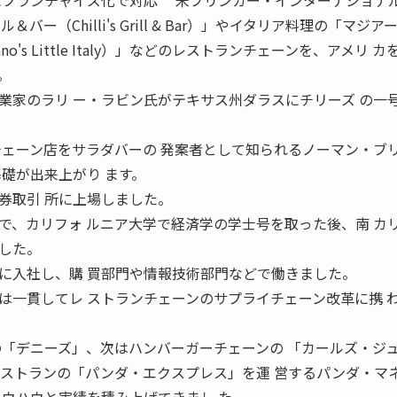
上減少にフランチャイズ化で対応 米ブリンカー・インターナショナ
ー（Chilli's Grill & Bar）」やイタリア料理の「マジアー
o's Little Italy）」などのレストランチェーンを、アメリ カ
。
家のラリ ー・ラビン氏がテキサス州ダラスにチリーズ の一
チェーン店をサラダバーの 発案者として知られるノーマン・ブ
礎が出来上がり ます。
券取引 所に上場しました。
、カリフォ ルニア大学で経済学の学士号を取った後、南 カ
した。
に入社し、購 買部門や情報技術部門などで働きました。
一貫してレ ストランチェーンのサプライチェーン改革に携 
の「デニーズ」、次はハンバーガーチェーンの 「カールズ・ジ
も中 華レストランの「パンダ・エクスプレス」を運 営するパンダ・マ