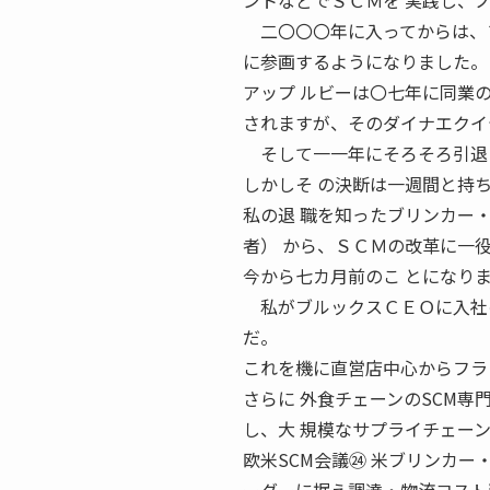
ントなどでＳＣＭを 実践し、
二〇〇〇年に入ってからは、フ
に参画するようになりました。
アップ ルビーは〇七年に同業
されますが、そのダイナエクイ
そして一一年にそろそろ引退し
しかしそ の決断は一週間と持
私の退 職を知ったブリンカー
者） から、ＳＣＭの改革に一
今から七カ月前のこ とになり
私がブルックスＣＥＯに入社
だ。
これを機に直営店中心からフラ
さらに 外食チェーンのSCM
し、大 規模なサプライチェー
欧米SCM会議㉔ 米ブリンカー