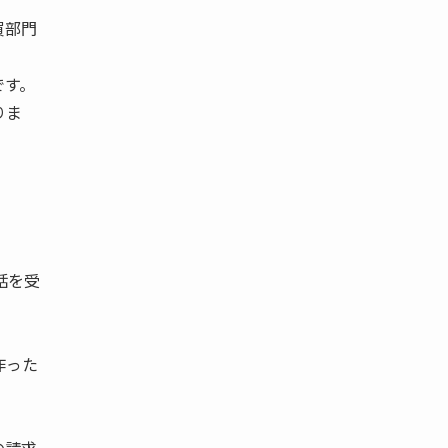
買部門
です。
りま
。
話を受
作った