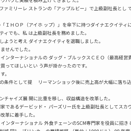
ノウハウと実績を積み上げてきまし た。
ァミリーレ ストランの「アップルビー」で上級副社長とし 
の「ＩＨＯＰ（アイホ ップ）」を傘下に持つダイナエクイティ
ティでも、私 は上級副社長を務めました。
ようと考え ダイナエクイティを退職しました。
ちませんでした。
・インターナショナルの ダッグ・ブルックスＣＥＯ（最高経営
役買ってほしいとい う声が掛かったのです。
ます。
の条件として提 リーマンショック後に売上高が大幅に落ち
ンチャイズ展 開に比重を移し、収益構造を改革した。
専門家であるデービッド・ パーズリー氏を上級副社長としてスカ
ン改革に着手した。
・インターナショナル 外食チェーンのSCM専門家を役員に招き 