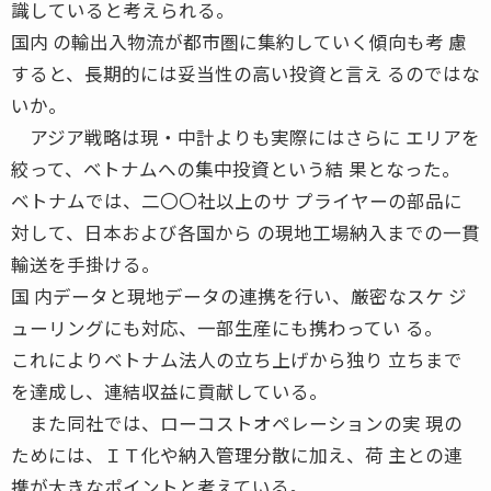
識していると考えられる。
国内 の輸出入物流が都市圏に集約していく傾向も考 慮
すると、長期的には妥当性の高い投資と言え るのではな
いか。
アジア戦略は現・中計よりも実際にはさらに エリアを
絞って、ベトナムへの集中投資という結 果となった。
ベトナムでは、二〇〇社以上のサ プライヤーの部品に
対して、日本および各国から の現地工場納入までの一貫
輸送を手掛ける。
国 内データと現地データの連携を行い、厳密なスケ ジ
ューリングにも対応、一部生産にも携わってい る。
これによりベトナム法人の立ち上げから独り 立ちまで
を達成し、連結収益に貢献している。
また同社では、ローコストオペレーションの実 現の
ためには、ＩＴ化や納入管理分散に加え、荷 主との連
携が大きなポイントと考えている。