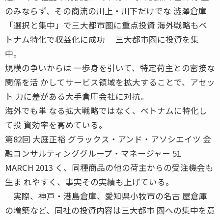
のみならず、その商流の川上・川下だけでな 澁澤倉庫
「選択と集中」で三大都市圏に重点投資 海外戦略もベ
トナム特化で収益化に成功 三大都市圏に投資を集
中。
規模の争いからは 一歩身を引いて、特定荷主との密接な
関係を活 かしてサービス領域を拡大することで、アセッ
ト 力に差がある大手倉庫会社に対抗。
海外でも単 なる拡大戦略ではなく、ベトナムに特化し
て投 資効率を高めている。
第82回 大庭正裕 グラックス・アンド・アソシエイツ 金
融コンサルティンググループ・マネージャー 51
MARCH 2013 く、同種商品の他の荷主からの受注機会も
生ま れやすく、事実その実績も上げている。
実際、神戸・港島倉庫、愛知県小牧市の名古 屋倉庫
の増築など、同社の投資内容は三大都市 圏への集中を意