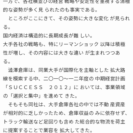
一方で、各社横並びの経営 戦略や安定性を重視する消極
的な姿勢が多く見 られたのも事実である。
ところがここにきて、その姿勢に大きな変化 が見られ
る。
国内経済は構造的に長期成長が難 しい。
大手各社の戦略も、特にリーマンショック 以降は積極
性が増し、その内容には大きな違い が生まれつつあ
る。
澁澤倉庫は、同業大手が国際化を主軸とした 拡大路
線を模索する中、二〇一〇〜一二年度の 中期経営計画
「ＳＵＣＣＥＳＳ ２０１２」に おいては、事業領域
の「選択と集中」を進めて きた。
そもそも同社は、大手倉庫各社の中では不動 産資産
が相対的に乏しかったため、倉庫収益の みに依存せず、
トラック輸送など足回りも含め た総合的な物流を荷主
に提案することで業容を 拡大してきた。