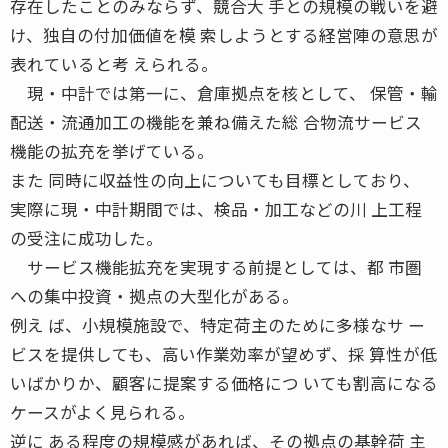
存在したことのみならず、競合大 手との規模の戦いを避
け、独自の付加価値を模 索しようとする経営陣の意思が
表れていると考 えられる。
現・中計では第一に、倉庫拠点を核として、 保管・輸
配送・流通加工の機能を兼ね備えた総 合物流サービス
機能の拡充を挙げている。
また 同時に収益性の向上についても目標としており、
実際に現・中計期間では、検品・加工などの川 上工程
の受注に成功した。
サービス機能拡充を実現する前提としては、都 市圏
への集中投資・拠点の大型化がある。
例え ば、小規模施設で、特定荷主のために多様なサ ー
ビスを提供しても、高い作業効率が望めず、採 算性が低
いばかりか、顧客に提案する価格につ いても割高になる
ケースがよく見られる。
逆に ある程度の規模感があれば、その拠点の基幹荷 主