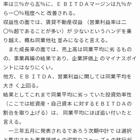
率は三％から五％に、Ｅ ＢＩＴＤＡマージンは九％か
ら一〇％程度へと 改善される。
収益性の面では、賃貸不動産収益 （営業利益率は二
〇％超であることが多い）が 少ないというハンデを乗
り越え、概ね同業他社 並みになると言える。
また成長率の面では、売上高は同業平均に劣 るもの
の、事業再編の結果であり、企業評価上 のマイナスポイ
ントにはなりにくい。
他方、ＥＢ ＩＴＤＡ、営業利益に関しては同業平均を
大き く上回る。
結果としてこれまで同業平均に劣っ ていた投資効率性
（ここでは総資産・自己資本 に対するＥＢＩＴＤＡの
割合を取り上げる）は、 同業平均にほぼ追い付いたと
言える。
一三年五月に発表されるであろう次期中計で は選択
と集中された事業領域への深掘りフェー ズへの移行が