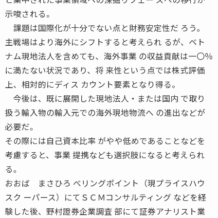
示唆される。
課題は国際化が十分でない点と財務安定性だ ろう。
主戦場はより海外にシフトすると考えられ るが、ベト
ナム現地法人を含めても、海外事業 の収益貢献は一〇％
に満たない状況であり、将 来性という点では株式評価
上、相対的にディス カウント要素となり得る。
今後は、既に展開した現地法人・または国内 で取り
扱う輸入物の輸入元での海外現地物流へ の進出などが
必要だ。
その際には自己資本比率 がやや低めであることなどを
考慮すると、事業 提携なども選択肢になると考えられ
る。
おおば まさひろ べリングポイント（現プライスハウ
スク ーパース）にてＳＣＭコンサルティング などを経
験した後、野村證券企業調査 部にて証券アナリスト業