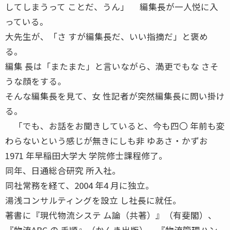
してしまうって ことだ、うん」 編集長が一人悦に入
っている。
大先生が、「さ すが編集長だ、いい指摘だ」と褒め
る。
編集 長は「またまた」と言いながら、満更でもな さそ
うな顔をする。
そんな編集長を見て、女 性記者が突然編集長に問い掛け
る。
「でも、お話をお聞きしていると、今も四〇 年前も変
わらないという感じが無きにしも非 ゆあさ・かずお
1971 年早稲田大学大 学院修士課程修了。
同年、日通総合研究 所入社。
同社常務を経て、2004 年4 月に独立。
湯浅コンサルティングを設立 し社長に就任。
著書に『現代物流システ ム論（共著）』（有斐閣）、
『物流ABC の 手順』（かんき出版）、『物流管理ハン