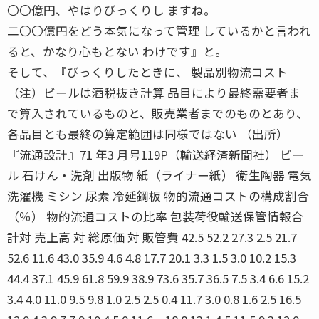
〇〇億円、やはりびっくりし ますね。
二〇〇億円をどう本気になって管理 しているかと言われ
ると、かなり心もとない わけです』と。
そして、『びっくりしたときに、 製品別物流コスト
（注）ビールは酒税抜き計算 品目により最終需要者ま
で算入されているものと、販売業者までのものとあり、
各品目とも最終の算定範囲は同様ではない （出所）
『流通設計』71 年3 月号119P（輸送経済新聞社） ビー
ル 石けん・洗剤 出版物 紙（ライナー紙） 衛生陶器 電気
洗濯機 ミシン 尿素 冷延鋼板 物的流通コストの構成割合
（％） 物的流通コストの比率 包装荷役輸送保管情報合
計対 売上高 対 総原価 対 販管費 42.5 52.2 27.3 2.5 21.7
52.6 11.6 43.0 35.9 4.6 4.8 17.7 20.1 3.3 1.5 3.0 10.2 15.3
44.4 37.1 45.9 61.8 59.9 38.9 73.6 35.7 36.5 7.5 3.4 6.6 15.2
3.4 4.0 11.0 9.5 9.8 1.0 2.5 2.5 0.4 11.7 3.0 0.8 1.6 2.5 16.5