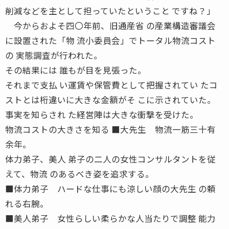
削減などを主として担っていたということ ですね？」
今からおよそ四〇年前、旧通産省 の産業構造審議会
に設置された「物 流小委員会」でトータル物流コスト
の 実態調査が行われた。
その結果には 誰もが目を見張った。
それまで支払 い運賃や保管費として把握されてい たコ
ストとは桁違いに大きな金額がそ こに示されていた。
事実を知らされ た経営陣は大きな衝撃を受けた。
物流コストの大きさを知る ■大先生 物流一筋三十有
余年。
体力弟子、美人 弟子の二人の女性コンサルタントを従
えて、物流 のあるべき姿を追求する。
■体力弟子 ハードな仕事にも涼しい顔の大先生 の頼
れる右腕。
■美人弟子 女性らしい柔らかな人当たりで調整 能力