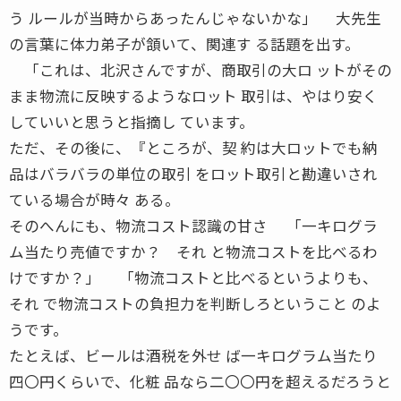
う ルールが当時からあったんじゃないかな」 大先生
の言葉に体力弟子が頷いて、関連す る話題を出す。
「これは、北沢さんですが、商取引の大ロ ットがその
まま物流に反映するようなロット 取引は、やはり安く
していいと思うと指摘し ています。
ただ、その後に、『ところが、契 約は大ロットでも納
品はバラバラの単位の取引 をロット取引と勘違いされ
ている場合が時々 ある。
そのへんにも、物流コスト認識の甘さ 「一キログラ
ム当たり売値ですか？ それ と物流コストを比べるわ
けですか？」 「物流コストと比べるというよりも、
それ で物流コストの負担力を判断しろということ のよ
うです。
たとえば、ビールは酒税を外せ ば一キログラム当たり
四〇円くらいで、化粧 品なら二〇〇円を超えるだろうと