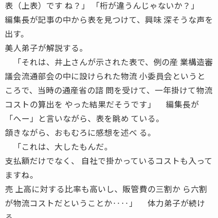
表（上表）です ね？」 「桁が違うんじゃないか？」
編集長が記事の中から表を見つけて、興味 深そうな声を
出す。
美人弟子が解説する。
「それは、井上さんが示された表で、例の産 業構造審
議会流通部会の中に設けられた物流 小委員会というと
ころで、当時の通産省の諮 問を受けて、一年掛けて物流
コストの算出を やった結果だそうです」 編集長が
「へー」と言いながら、表を眺め ている。
頷きながら、おもむろに感想を述べ る。
「これは、大したもんだ。
支払額だけでなく、 自社で掛かっているコストも入って
ますね。
売 上高に対する比率も高いし、販管費の三割か ら六割
が物流コストだということか‥‥」 体力弟子が続け
る。