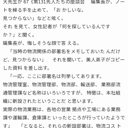
大先生が 67《第131先人たちの座談会 編集長が、ノー
トを繰る手を止めて、「お かしいな。
見つからない」などと呟く。
それ を見て、女性記者が「何を探しているんです
か？」と聞く。
編集長が、悔しそうな顔で答 える。
「当時の物流関係の部署名をメモしておいた んだけ
ど、見つからない」 それを聞いて、美人弟子がコピー
した資料 を差し出す。
「一応、ここに部署名は列挙してあります。
物流管理室、物流管理部、物流部、輸送部、 業務部流
通管理課など名称はいろいろですが、 特徴は、本社組
織に新設されたということだ と思います。
実際の物流業務は、各地の営業 拠点や工場にある業務
課や運輸課、倉庫課と いったところが行っていたようで
す」 「となると、それらの新設部署は、物流コス ト