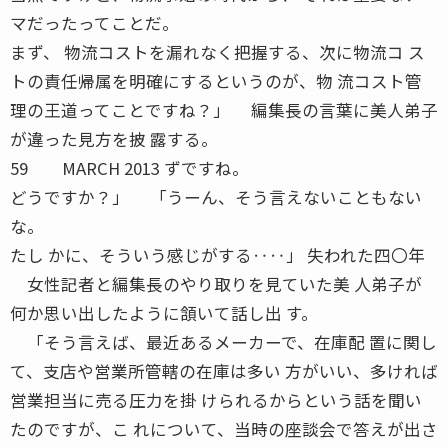
マだったってことだ。
まず、 物流コストを漏れなく把握する、次に物流コ ス
トの責任帰属を明確にするというのが、物 流コスト管
理の王道ってことですね？」 編集長の言葉に美人弟子
が違った見方を披 露する。
59 MARCH 2013 ずですね。
どうですか？」 「うーん、そう言えないこともない
な。
たし かに、そういう感じがする‥‥」 失われた四〇年
女性記者と編集長のやり取りを見ていた美 人弟子が
何か思い出したように頷いて話し出 す。
「そう言えば、最近あるメーカーで、在庫配 置に関し
て、支店や営業所管轄の在庫は多い 方がいい、多ければ
営業担当に売る圧力を掛 けられるからという話を聞い
たのですが、こ れについて、当時の座談会で答えが出さ