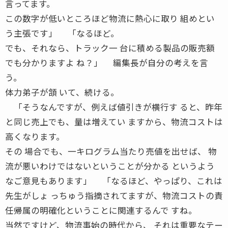
言ってます。
この数字が低いところほど物流に熱心に取り 組めとい
う主張です」 「なるほど。
でも、それなら、トラック一 台に積める製品の販売額
でも分かりますよ ね？」 編集長が自分の考えを言
う。
体力弟子が頷 いて、続ける。
「そうなんですが、例えば値引きが横行す ると、昨年
と同じ売上でも、量は増えてい ますから、物流コストは
高くなります。
その 場合でも、一キログラム当たり売値を出せば、 物
流が悪いわけではないということが分かる というよう
なご意見もあります」 「なるほど、やっぱり、これは
先生がしょ っちゅう指摘されてますが、物流コストの責
任帰属の明確化ということに関連するんで すね。
当然ですけど、物流事始の時代から、 それは重要なテー