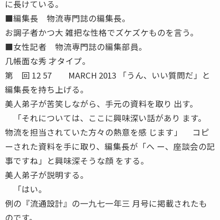
に長けている。
■編集長 物流専門誌の編集長。
お調子者かつ大 雑把な性格でズケズケものを言う。
■女性記者 物流専門誌の編集部員。
几帳面な秀 才タイプ。
第 回 12 57 MARCH 2013 「うん、いい質問だ」と
編集長を持ち上げる。
美人弟子が苦笑しながら、手元の資料を取り 出す。
「それについては、ここに興味深い話があり ます。
物流を担当されていた方々の熱意を感 じます」 コピ
ーされた資料を手に取り、編集長が「へ ー、座談会の記
事ですね」と興味深そうな顔 をする。
美人弟子が説明する。
「はい。
例の『流通設計』の一九七一年三 月号に掲載されたも
のです。