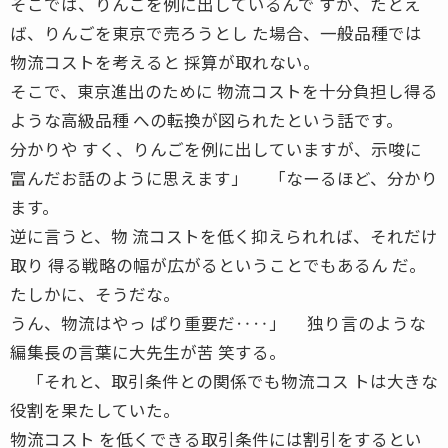
そこでは、りんごを例に出しているんで すが、たとえ
ば、りんごを東京で売ろうとし た場合、一般品種では
物流コストを考えると 採算が取れない。
そこで、東京進出のために 物流コストを十分負担し得る
ような高級品種 への転換が図られたという話です。
分かりや すく、りんごを例に出していますが、示唆に
富んだお話のように思えます」 「なーるほど、分かり
ます。
逆に言うと、物 流コストを低く抑えられれば、それだけ
取り 得る戦略の幅が広がるということでもあるん だ。
たしかに、そうだな。
うん、物流はやっ ぱり重要だ‥‥」 独り言のような
編集長の言葉に大先生が苦 笑する。
「それと、取引条件との関係でも物流コス トは大きな
役割を果たしていた。
物流コスト を低くできる取引条件には割引をするとい