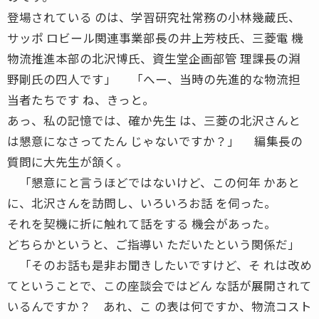
登場されている のは、学習研究社常務の小林幾蔵氏、
サッポ ロビール関連事業部長の井上芳枝氏、三菱電 機
物流推進本部の北沢博氏、資生堂企画部管 理課長の淵
野剛氏の四人です」 「へー、当時の先進的な物流担
当者たちです ね、きっと。
あっ、私の記憶では、確か先生 は、三菱の北沢さんと
は懇意になさってたん じゃないですか？」 編集長の
質問に大先生が頷く。
「懇意にと言うほどではないけど、この何年 かあと
に、北沢さんを訪問し、いろいろお話 を伺った。
それを契機に折に触れて話をする 機会があった。
どちらかというと、ご指導い ただいたという関係だ」
「そのお話も是非お聞きしたいですけど、そ れは改め
てということで、この座談会ではどん な話が展開されて
いるんですか？ あれ、こ の表は何ですか、物流コスト