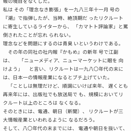
報の境目をなくした。
私は その「理念なき膨張」を一九八三年十一月 号の
『潮』で指弾したが、当時、絶頂期だ ったリクルート
に寄生しているライターから、 「カマトト評論家」と罵
倒されたことが忘れ られない。
理念などを問題にするのは青臭 いというわけである。
その年の同社の社内報『かもめ』の新年 号で江副
は、 「ニューメディア、ニューマーケットに眼を 向
けよう」 と言い、リクルートは一九八〇年代の末に
は、日本一の情報産業になるとブチ上げていた。
「ことしは無理だけど、順調にいけば来年、 遅くとも
再来年には、出版社でも放送局で も、規模においてリ
クルート以上のところは なくなる。
そのときには、電通、朝日（新聞）、 リクルートが三
大情報産業といわれるように なるだろう。
そして、八〇年代の末までには、 電通や朝日を抜いて、