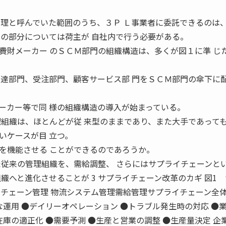
管理と呼んでいた範囲のうち、３Ｐ Ｌ事業者に委託できるのは
りの部分については荷主が 自社内で行う必要がある。
財メーカー のＳＣＭ部門の組織構造は、多くが図１に準 じ
調達部門、受注部門、顧客サービス部 門をＳＣＭ部門の傘下に
カー等で同 様の組織構造の導入が始まっている。
理組織は、ほとんどが従 来型のままであり、また大手であって
いケースが目 立つ。
機能させる ことができるのであろうか。
た従来の管理組織を、需給調整、 さらにはサプライチェーンと
織へと進化させることが 3 サプライチェーン改革のカギ 図1
イチェーン管理 物流システム管理需給管理サプライチェーン全体
な運用 ●デイリーオペレーション ●トラブル発生時の対応 ●
在庫の適正化 ●需要予測 ●生産と営業の調整 ●生産量決定 企