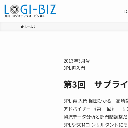
L
ホーム
2013年3月号
3PL再入門
第3回 サプラ
3PL 再 入門 梶田ひかる 
アドバイザー 《第 回》 サ
物流データ分析と部門間調整だ
3PLやSCMコ ンサルタント