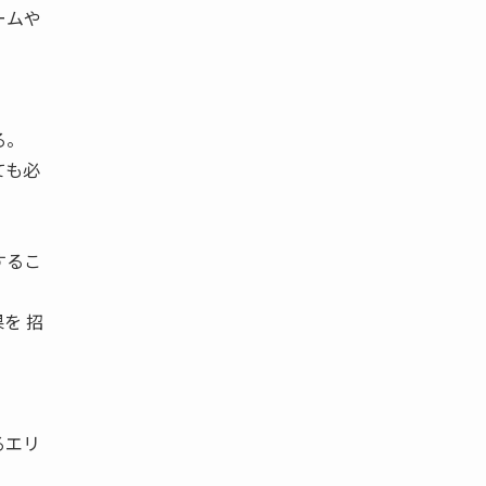
ームや
る。
ても必
するこ
を 招
るエリ