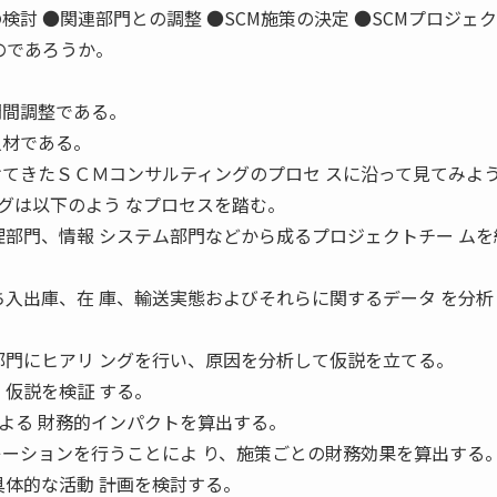
検討 ●関連部門との調整 ●SCM施策の決定 ●SCMプロジェ
きるのであろうか。
門間調整である。
人材である。
けてきたＳＣＭコンサルティングのプロセ スに沿って見てみよ
は以下のよう なプロセスを踏む。
理部門、情報 システム部門などから成るプロジェクトチー ムを
ち入出庫、在 庫、輸送実態およびそれらに関するデータ を分析
部門にヒアリ ングを行い、原因を分析して仮説を立てる。
、仮説を検証 する。
よる 財務的インパクトを算出する。
レーションを行うことによ り、施策ごとの財務効果を算出する
具体的な活動 計画を検討する。