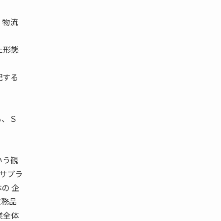
、物流
た形態
配する
も、Ｓ
いう観
 サプラ
の 企
業務品
業全体