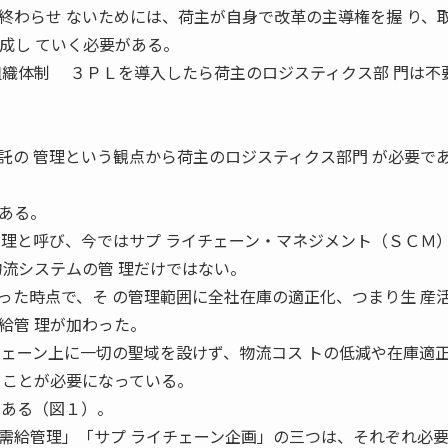
終わらせ ないためには、荷主が自身で改革の主導権を握 り、
成し ていく必要がある。
ＣＭの組織体制 ３ＰＬを導入したら荷主のロジスティクス部 門は不
託の 管理という観点から荷主のロジスティクス部門 が必要で
ある。
管理と呼び、今ではサプ ライチェーン・マネジメント（ＳＣＭ
物流システムの管 理だけではない。
た時点で、そ の管理範囲に全社在庫の適正化、つまり生 産
給管 理が加わった。
チェーン上に一切の聖域を設けず、物流コス トの低減や在庫適
ることが必要になっている。
である（図１）。
給管理」「サプ ライチェーン企画」の三つは、それぞれ必要