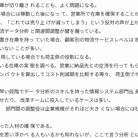
が切り離さ れることも、よく問題になる。
い場合には稼動した後になっ て、営業所で在庫を確保すること
き、「これでは売り上 げが減ってしまう」という反対の声が上
データ分析 と関連間調整が鍵を握っている。
き在庫を持っ ていた場合、顧客別の物流サービスレベルは 
いない ことが多い。
 用している場合でも荷主側の役割になる。
る在庫の実 態を調べる、営業に納品先との交渉を行って も
ンパ クトを算出してコスト削減額を比較する等々、 荷主側で
い段階でデー タ分析のスキルを持った情報システム部門出 
せたり、 改革チームに投入しているケースは多い。
 部門間の調整役は企業規模がそれほど大き くない場合には
った人材の確 保である。
思い浮かべ る人もいるかも知れないが、ここで言う分析 と