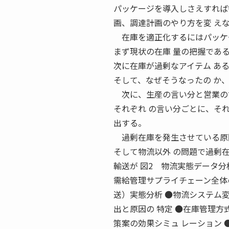
パッケージを導入しさえすれば
画、調達計画のやり方を変 え
在庫を適正化するにはパッケー
まず現状の在庫 量の把握であ
次に在庫が過剰なアイテム あ
そして、なぜそうなったの か
次に、生産の言い分と営業の言
それぞれ の言い分ごとに、そ
出する。
過剰在庫を発生させている原因
そして物流以外 の問題で過剰
輸送が 図2 物流実態データ分
需給管理サプライチェーン全体
送）実態分析 ●物流システム変
出と原因の 特定 ●在庫管理方
策案の効果シミュ レーション 