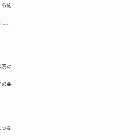
 ら施
解し、
状況の
で必要
ような