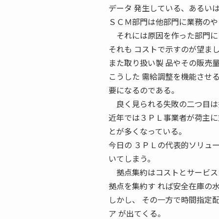
データ 発生している、あるい
ＳＣＭ部門は他部門に業務のや
それには原因を作った部門にそ
それも コストで示すのが望ま
また取り扱い製 品やその販売
こうした 需給調整を機能させ
要になるのである。
良く見られる失敗の二つ目は
近年では３ＰＬ事業者が荷主に
とが多くなっている。
今日の ３ＰＬの代表的ソリュー
いてしまう。
拠点集約はコストとサービスレ
拠点を集約す れば安全在庫の
しかし、 その一方で時間指定
ア が出てくる。