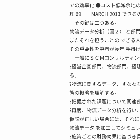
での効率化 ●コスト低減余地の
理 69 MARCH 2013 で
その鍵は二つある。
物流データ分析（図２） と部
またそれを担うことの できる
その重要性を筆者が長年 手掛
一般にＳＣＭコンサルティング
?経営企画部門、物流部門、経
る。
?物流に関するデータ、すなわ
態の概略を理解する。
?把握された課題について関連
?再度、物流データ分析を行い
仮説が正しい場合には、それに
物流データ を加工してシミュ
?施策ごとの財務効果に基づき