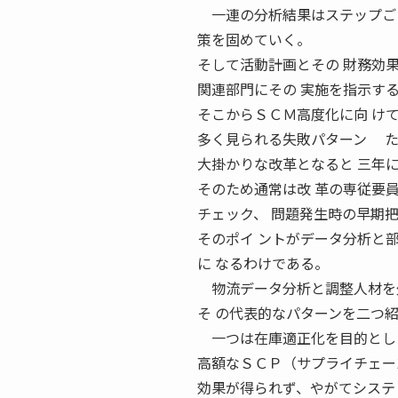
一連の分析結果はステップごと
策を固めていく。
そして活動計画とその 財務効
関連部門にその 実施を指示す
そこからＳＣＭ高度化に向 け
多く見られる失敗パターン た
大掛かりな改革となると 三年
そのため通常は改 革の専従要
チェック、 問題発生時の早期
そのポイ ントがデータ分析と
に なるわけである。
物流データ分析と調整人材を欠
そ の代表的なパターンを二つ
一つは在庫適正化を目的とし
高額なＳＣＰ（サプライチェー
効果が得られず、やがてシステ