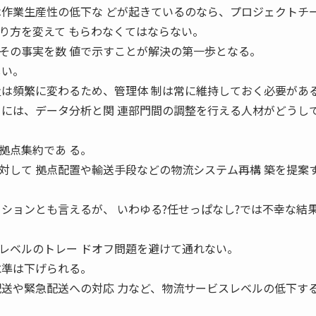
は作業生産性の低下な どが起きているのなら、プロジェクトチ
り方を変えて もらわなくてはならない。
の事実を数 値で示すことが解決の第一歩となる。
しい。
量は頻繁に変わるため、管理体 制は常に維持しておく必要があ
るには、データ分析と関 連部門間の調整を行える人材がどうし
拠点集約であ る。
対して 拠点配置や輸送手段などの物流システム再構 築を提案
ションとも言えるが、 いわゆる?任せっぱなし?では不幸な結果
ベルのトレー ドオフ問題を避けて通れない。
水準は下げられる。
配送や緊急配送への対応 力など、物流サービスレベルの低下す