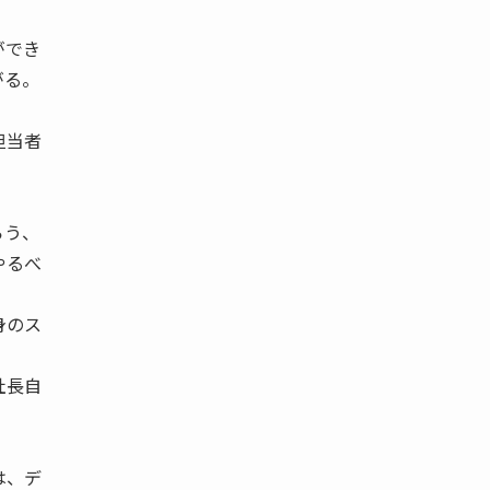
ができ
がる。
担当者
らう、
やるべ
身のス
社長自
は、デ