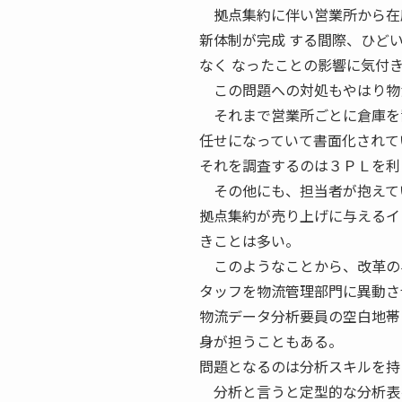
拠点集約に伴い営業所から在庫
新体制が完成 する間際、ひど
なく なったことの影響に気付
この問題への対処もやはり物流
それまで営業所ごとに倉庫を置
任せになっていて書面化されて
それを調査するのは３ＰＬを利
その他にも、担当者が抱えてい
拠点集約が売り上げに与えるイ
きことは多い。
このようなことから、改革の早
タッフを物流管理部門に異動さ
物流データ分析要員の空白地帯
身が担うこともある。
問題となるのは分析スキルを持
分析と言うと定型的な分析表を