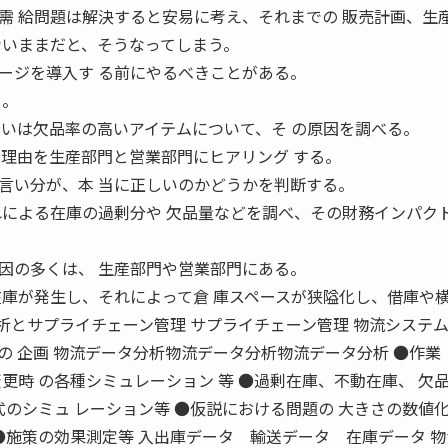
需 給問題は解決すると安易に考え、それまでの 販売計画、生
ないままだと、そうなってしまう。
ジを導入す る前にやるべきことがある。
る。
るいは欠品率の高いアイテムについて、そ の原因を調べる。
、理由を生産部門と営業部門にヒアリング する。
い分が、本 当に正しいのかどうかを判断する。
れによる在庫の過剰分や 欠品量などを調べ、その財務インパク
の多くは、 生産部門や営業部門にある。
在庫が発生し、それによって倉 庫スペースが狭隘化し、借庫や
析とサプライチェーン管理 サプライチェーン管理 物流システ
の 企画 物流データ分析物流データ分析物流データ分析 ●作業
更時 の各種シミュレーション 等 ●過剰在庫、不動在庫、 欠
式のシミュ レーション等 ●仮説における問題の 大きさの数値化
●施策の効果測定等 入出庫データ 輸送データ 在庫データ 