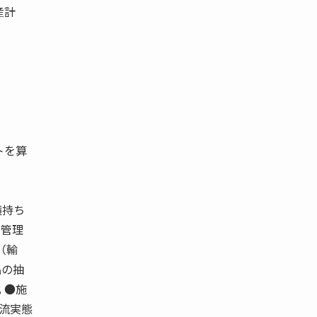
産計
トを算
横持ち
ム管理
（輸
品の抽
 ●施
物流実態