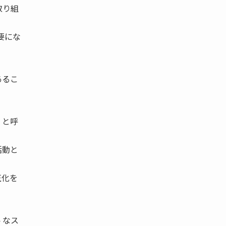
取り組
要にな
あるこ
）と呼
活動と
正化を
 なス