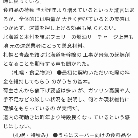
時に戻っている。
食料品の荷動 きが昨年より増えているといった証言はあ
るが、全体的には物量が 大きく伸びているとの実感は
つかめず、運賃を押し上げる効果も見 られない。
北海道と本州を結ぶフェリーの燃油サーチャージ上昇も
地 元の運送業者にとって懸念材料。
札幌と青森を結ぶ北海道新幹線の 工事が景気の起爆剤
となることを期待する声も聞かれた。
（札幌・食品物流） ●最初に契約いただいた際の料
金を維持してもらう のがうちの基本。
荷主さんから値下げ要望は多い が、ガソリン高騰や人
手不足などの厳しい状況を 説明し、何とか現状維持に
理解をもらっているの が実情だ。
道内の荷動きは昨年より特段良くなっ ているという感
じはしない。
（札幌・特積み） ●うちはスーパー向けの食料品や