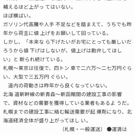
補えるほど上がっ てはいない。
ほぼ横ばい。
ガソリン代高騰や人手 不足などを踏まえて、うちでも昨
年から荷主に値 上げをお願いして回っている。
しかし、「本来な ら下げたいがお宅にとっても厳しいだ
ろうから値 下げはしないが、値上げは勘弁してほし
い」と 断られ続けている。
札幌〜東京は往復で、四トン 車で二六万〜二七万円ぐら
い、大型で三五万円 ぐらい。
道内の荷動きは昨年から良くなっていない。
北海 道新幹線の新青森〜新函館間の建設工事の影響
で、資材などの需要を獲得している業者もあるよ うだ。
札幌までの建設工事に絡む輸送需要が起 爆剤になり、北
海道経済全体が盛り上がってほし い。
（札幌・一般運送） ●運賃は