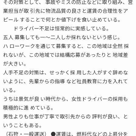
その対策として、 事故やミスの防止などに取り組み、営
業担当が取 引先に物流品質の良さと運賃の合理性をア
ピール することで何とか値下げを食い止めている。
ドライバー不足は恒常的に実感している。
五人 募集しても一〜二人しか採れないという感じ。
ハ ローワークを通じて募集すると、この地域は全然 採
れないが、この地域では結構応募があったりと 地域差
が大きい。
人手不足の対策は、せっかく採 用した人がすぐ辞めな
いように、先輩からの指導 など社員教育に力を入れて
いる。
うちは景気が良 い時代から、女性ドライバーの採用も
積極的に進 めている。
男性よりも仕事が丁寧で取引先からの 評判が良い、と
いうこともある。
（石狩・一般運送） ●運賃は、燃料代などの上昇分を