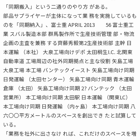
「同期搬入」という二通りのやり方 がある。
部品サプライヤーが主体になって業 務を実施しているも
のを「同期納入」、富士重 APRIL 2013 56 富士重工
業 スバル製造本部 群馬製作所で生産技術管理 部・物流
企画の主査を兼務 する齊藤秀毅第2生産技術部 主幹 日
本運輸 （本社） 大泉工場向けデポ 太田桐生I.C. 北関東
自動車道 工場周辺の社外同期拠点と主な役割 矢島工場
大泉工場 本工場 バンテックイースト 矢島工場向け同期
日発運輸 （太田センター） 矢島工場向け同期 青木運輸
倉庫 （太田） 矢島工場向け同期 2? バンテック （太田
営業所） 本工場向け同期 太田駅 日本運輸 （関東LC）
本工場向け同期 日発運輸 （内ヶ島） 本工場向け同期 八
六〇〇平方メートルのスペースを創出でき たと試算して
いる。
「業務を社外に出さなけ れば、これだけのスペースを増