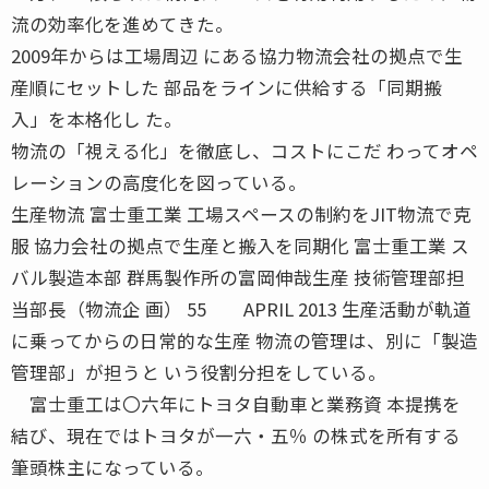
流の効率化を進めてきた。
2009年からは工場周辺 にある協力物流会社の拠点で生
産順にセットした 部品をラインに供給する「同期搬
入」を本格化し た。
物流の「視える化」を徹底し、コストにこだ わってオペ
レーションの高度化を図っている。
生産物流 富士重工業 工場スペースの制約をJIT物流で克
服 協力会社の拠点で生産と搬入を同期化 富士重工業 ス
バル製造本部 群馬製作所の富岡伸哉生産 技術管理部担
当部長（物流企 画） 55 APRIL 2013 生産活動が軌道
に乗ってからの日常的な生産 物流の管理は、別に「製造
管理部」が担うと いう役割分担をしている。
富士重工は〇六年にトヨタ自動車と業務資 本提携を
結び、現在ではトヨタが一六・五％ の株式を所有する
筆頭株主になっている。