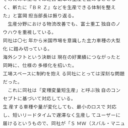
く、新たに『ＢＲ Ｚ』などを生産できる体制を整え
た」と富岡 担当部長は振り返る。
生産分野における物流改善でも、富士重工 独自のノ
ウハウを重視している。
同社は〇七 年から米国市場を意識した主力車種の大型
化 に踏み切っている。
海外シフトという決断は 現在の好業績につながったと
同時に、仕様の 多様化を招いた。
工場スペースに制約を抱え る同社にとっては深刻な問題
だった。
これに同社は「変種変量短生産」と呼ぶ独 自のコン
セプトに基づいて対応している。
生 産する車種や量が変化しても、最小のロスで 対応
し、短いリードタイムで遅滞なく生産し てユーザーに
届けるというもので、同社が「Ｓ ＭＷ（スバル・マニュ