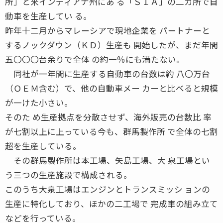
所」と米インディアナ州にあ る「ＳＩＡ」の二カ所で自
動車を生産してい る。
昨年十二月からマレーシアで現地企業を パートナーと
するノックダウン（ＫＤ）生産も 開始したが、まだ年間
五〇〇〇台余りで全体 の約一％にも満たない。
同社が一年間に生産する自動車の台数は約 八〇万台
（ＯＥＭ含む）で、他の自動車メー カーと比べると規模
が一けた小さい。
そのた め生産拠点を分散させず、海外販売の台数比 率
が七割以上に上っている今も、群馬製作所 で全体の七割
超を生産している。
その群馬製作所は本工場、矢島工場、大 泉工場とい
う三つの生産施設で構成される。
このうち大泉工場はエンジンとトランスミッシ ョンの
生産に特化しており、ほかの二工場で 完成車の組み立て
などを行っている。