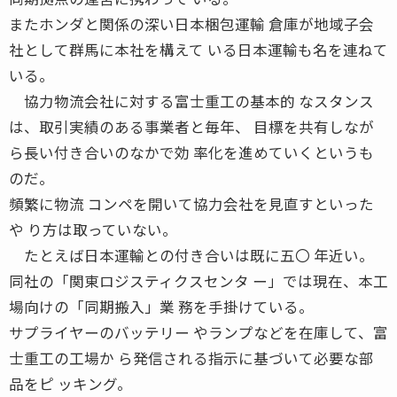
またホンダと関係の深い日本梱包運輸 倉庫が地域子会
社として群馬に本社を構えて いる日本運輸も名を連ねて
いる。
協力物流会社に対する富士重工の基本的 なスタンス
は、取引実績のある事業者と毎年、 目標を共有しなが
ら長い付き合いのなかで効 率化を進めていくというも
のだ。
頻繁に物流 コンペを開いて協力会社を見直すといった
や り方は取っていない。
たとえば日本運輸との付き合いは既に五〇 年近い。
同社の「関東ロジスティクスセンタ ー」では現在、本工
場向けの「同期搬入」業 務を手掛けている。
サプライヤーのバッテリー やランプなどを在庫して、富
士重工の工場か ら発信される指示に基づいて必要な部
品をピ ッキング。