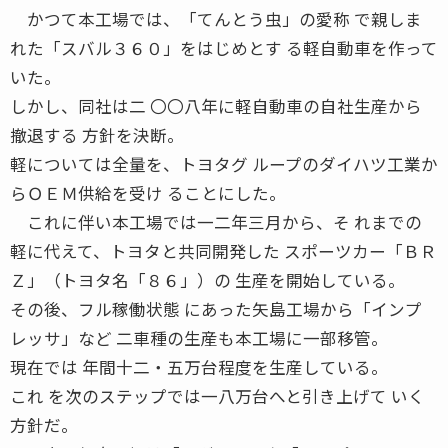
かつて本工場では、「てんとう虫」の愛称 で親しま
れた「スバル３６０」をはじめとす る軽自動車を作って
いた。
しかし、同社は二 〇〇八年に軽自動車の自社生産から
撤退する 方針を決断。
軽については全量を、トヨタグ ループのダイハツ工業か
らＯＥＭ供給を受け ることにした。
これに伴い本工場では一二年三月から、そ れまでの
軽に代えて、トヨタと共同開発した スポーツカー「ＢＲ
Ｚ」（トヨタ名「８６」）の 生産を開始している。
その後、フル稼働状態 にあった矢島工場から「インプ
レッサ」など 二車種の生産も本工場に一部移管。
現在では 年間十二・五万台程度を生産している。
これ を次のステップでは一八万台へと引き上げて いく
方針だ。