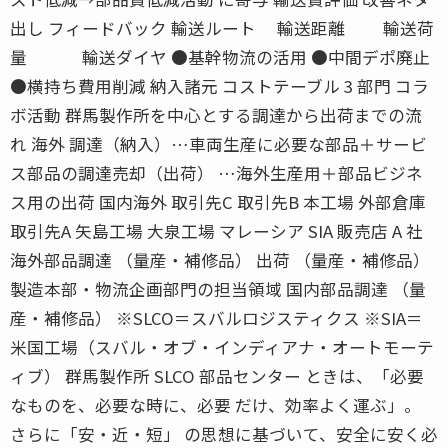
出し フィードバック 輸送ルート 輸送距離 輸送荷
量 輸送ダイヤ ●基幹物流の活用 ●中間デポ廃止
●横持ち費用削減 納入諸元 コストテーブル 3 部門 コラ
ボ活動 群馬製作所を中心とする調達から出荷までの流
れ 海外 調達（納入）…車両生産に必要な部品＋サービ
ス部品の調達売却（出荷） …海外生産用＋部品ビジネ
ス用の出荷 国内海外 取引先C 取引先B 本工場 外部倉庫
取引先A 矢島工場 大泉工場 マレーシア SIA 販売店 A 社
海外部品調達 （量産・補修品） 出荷 （量産・補修品）
製造本部・物流企画部門の担当領域 国内部品調達 （量
産・補修品） ※SLCO＝スバルロジスティクス ※SIA＝
米国工場（スバル・オブ・インディアナ・オートモーテ
ィブ） 群馬製作所 SLCO 部品センター ときは、「必要
なものを、必要な時に、必要 だけ、効率よく運ぶ」。
さらに「安・近・短」 の思想に基づいて、安全に安く必