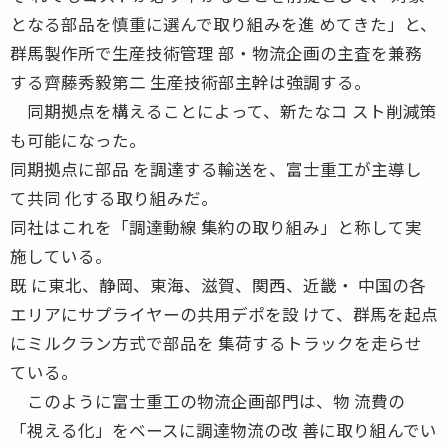
となる部品を慎重に選んで取り組みを進 めてきた」と、
群馬製作所で生産技術管理 部・物流企画の主査を兼務
する齊藤秀毅第二 生産技術部主幹は強調する。
同期拠点を構えることによって、新たなコ スト削減策
も可能になった。
同期拠点に部品 を調達する輸送を、富士重工が主導し
て共同 化する取り組みだ。
同社はこれを「調達動線 集約の取り組み」と称して実
施している。
既 に東北、静岡、東海、滋賀、関西、近畿・ 中国の各
エリアにサプライヤーの共用デポを設 けて、群馬を起点
にミルクラン方式で部品を 集荷するトラックを走らせ
ている。
このように富士重工の物流企画部門は、物 流費の
「視える化」をベースに調達物流の改 善に取り組んでい