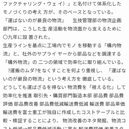
ファクチャリング・ウェ イ）」と名付けて体系化した
モノづくりの考え 方が、そのベースとなっている。
「運ばないのが最良の物流」 生技管理部の物流企画
部門は、こうした生 産活動を物流面から支えるために
〇九年に設 置された。
生産ラインを基点に工場内でモノ を移動する「構内物
流」と、社外のサプライ ヤーから部品などを調達する
「構外物流」の 二つの領域で効率化に取り組んでいる。
?運搬のムダ?をなくすことを何より重視し、 「運ばな
いのが最良の物流」という考え方を 徹底している。
どうしても運ばざるを得ない 物流費を「視える化」して
効率化を推進 取引先・購買部門製造本部 部品費 部品費
評価 部品費改善 部品費低減輸送費低減 輸送費 部品単価
輸送費を富士重工が独自に作成したコストテーブルと比
較・検証することにより、 物流改善のネタ発掘、物流コ
スト低減→部品費低減活動 に寄与 輸送費評価 改善ネタ