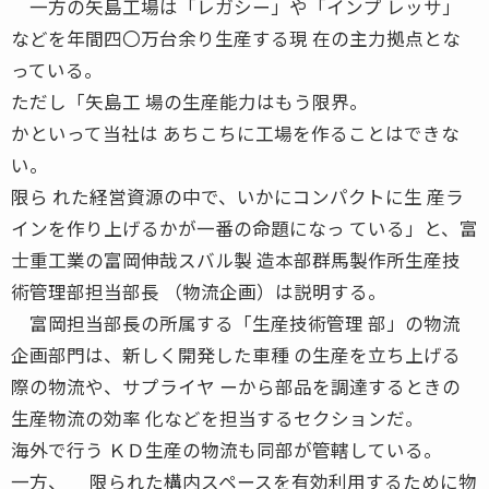
一方の矢島工場は「レガシー」や「インプ レッサ」
などを年間四〇万台余り生産する現 在の主力拠点とな
っている。
ただし「矢島工 場の生産能力はもう限界。
かといって当社は あちこちに工場を作ることはできな
い。
限ら れた経営資源の中で、いかにコンパクトに生 産ラ
インを作り上げるかが一番の命題になっ ている」と、富
士重工業の富岡伸哉スバル製 造本部群馬製作所生産技
術管理部担当部長 （物流企画）は説明する。
富岡担当部長の所属する「生産技術管理 部」の物流
企画部門は、新しく開発した車種 の生産を立ち上げる
際の物流や、サプライヤ ーから部品を調達するときの
生産物流の効率 化などを担当するセクションだ。
海外で行う ＫＤ生産の物流も同部が管轄している。
一方、 限られた構内スペースを有効利用するために物