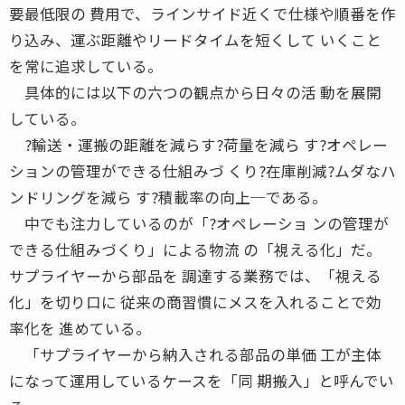
要最低限の 費用で、ラインサイド近くで仕様や順番を作
り込み、運ぶ距離やリードタイムを短くして いくこと
を常に追求している。
具体的には以下の六つの観点から日々の活 動を展開
している。
?輸送・運搬の距離を減らす?荷量を減ら す?オペレー
ションの管理ができる仕組みづ くり?在庫削減?ムダなハ
ンドリングを減ら す?積載率の向上─である。
中でも注力しているのが「?オペレーショ ンの管理が
できる仕組みづくり」による物流 の「視える化」だ。
サプライヤーから部品を 調達する業務では、「視える
化」を切り口に 従来の商習慣にメスを入れることで効
率化を 進めている。
「サプライヤーから納入される部品の単価 工が主体
になって運用しているケースを「同 期搬入」と呼んでい