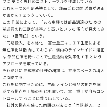
フに 基づく独自のコストテーブルを作成している。
これを一つの判断基準として、部品ごとの輸 送費が適正
か否かをチェックしていく。
この 作業によって、「ある車種では部品調達のた めの
輸送費の約三割が基準より高いといった 傾向が見えてき
た」（富岡氏）という。
「同期搬入」を本格化 富士重工はＪＩＴ生産による
無在庫化は指 向しておらず、構内のラインサイドに適正
な 部品在庫を持つことで生産活動を効率化する という
アプローチを取っている。
それだけに 完成車の仕様の増加は、在庫スペースの増大
に直結する。
これを抑制するために、生産ラ インと部品の動きを同
期する拠点を工場の外 にも置いて、富士重工が自らコン
トロールす ることに乗り出している。
社外の拠点を使った同期の方法には「同期 納入」と