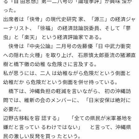
る『自 由思想』第一二八号の「論壇季評」が興味 深か
った。
出席者は「侠骨」の現代史研究 家、「源三」の経済ジャ
ーナリスト、「徐福」 の経済誌論説委員、そして「蓼
虫」と「楽天」 という経済評論家である。
侠骨は『中央公論』二月号の佐藤優「日 中武力衝突
への隠れた火種」を取り上げ、 石原慎太郎亜流の猪瀬直
樹と橋下徹の幼稚 な危険さに言及する。
私が思うには、二人 は幼稚ながら危険だという側面と
幼稚だか ら危険だという側面を併せ持っている。
橋下は、沖縄負担の軽減を言いながら、 初の沖縄訪
問では、維新の会のメンバーに、 「日米安保は絶対に
必要だ。
辺野古移転を容 認する」 「全ての県民が米軍基地を
嫌だと言ってい るわけではない」 と言って、沖縄県
民の激しい反発を買っ たという。