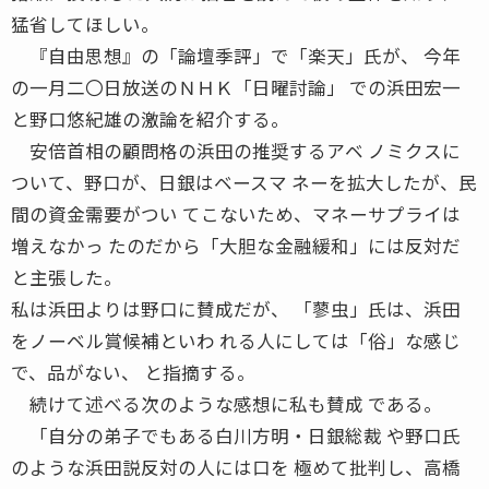
猛省してほしい。
『自由思想』の「論壇季評」で「楽天」氏が、 今年
の一月二〇日放送のＮＨＫ「日曜討論」 での浜田宏一
と野口悠紀雄の激論を紹介する。
安倍首相の顧問格の浜田の推奨するアベ ノミクスに
ついて、野口が、日銀はベースマ ネーを拡大したが、民
間の資金需要がつい てこないため、マネーサプライは
増えなかっ たのだから「大胆な金融緩和」には反対だ
と主張した。
私は浜田よりは野口に賛成だが、 「蓼虫」氏は、浜田
をノーベル賞候補といわ れる人にしては「俗」な感じ
で、品がない、 と指摘する。
続けて述べる次のような感想に私も賛成 である。
「自分の弟子でもある白川方明・日銀総裁 や野口氏
のような浜田説反対の人には口を 極めて批判し、高橋