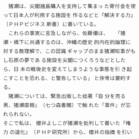
猪瀬は、尖閣諸島購入を支持して集まっ た寄付金を使
って日本人が利用する施設を 作るなどと『解決する力』
（ＰＨＰビジネス 新書）に書いている。
これらの事実に言及しながら、佐藤優は、 「猪
瀬・橋下に共通するのは、沖縄の歴史 的内在的論理に
対する無理解で、この認識 ギャップのまま猪瀬知事がも
し石原の夢であ る施設を尖閣につくろうなどとした
ら、日 本の戦後史を変えてしまうような事態を引 き起
こすことを恐れる、と警告している」 と侠骨は要約す
る。
猪瀬については、緊急出版した拙著『自 分を売る
男、猪瀬直樹』（七つ森書館）で触 れた「事件」が忘
れられない。
そこで私は、 櫻井よしこが猪瀬を批判して書いた『権
力 の道化』（ＰＨＰ研究所）から、櫻井の指摘 を引い