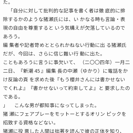
た。
「自分に対して批判的な記事を書く者は徹 底的に排
除するかのような猪瀬氏には、い かなる時も言論・表
現の自由を尊重すると いう気構えが欠落しているので
あろう。
編 集者や記者苛めととられかねない行動に出 る猪瀬氏
だが、今回は、さらに信じ難い行 動に出た。
こともあろうに言うに事欠いて、 （二〇〇四年）一月二
二日、『新潮 45 』編集 長の中瀬（ゆかり）に電話をか
け反論の頁 を求めた後『もう櫻井さんには書かせない
でくれよ』『書かせないって約束してよ』と 要求したの
である。
」 こんな男が都知事になってしまった。
猪 瀬にフェアプレーをモットーとするオリン ピックを
招致する資格などない。
猪瀬に投 票した人間は拙著を読んで彼の正体を知り、