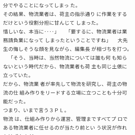
分でやることになってしまっ た。
その結果、物流業者は、荷主の指示通り に作業をする
だけという役割分担に甘んじて しまった。
惜しいな、本当に‥‥」 「要するに、物流業者は業
務請負業になって しまったということですね」 大先
生の悔しそうな顔を見ながら、編集長 が相づちを打つ。
「そう、当時は、当然物流については誰も何 も知ら
ないという時代だから、物流業者も荷 主も同じ土俵に
立っていた。
だから、物流業 者が率先して物流を研究し、荷主の物
流の仕 組み作りをリードする立場に立つことも十分可
能だった。
つまり、いまで言う３ＰＬ。
物流 は、仕組み作りから運営、管理まですべてプ ロで
ある物流業者に任せるのが当たり前とい う状況が作れ