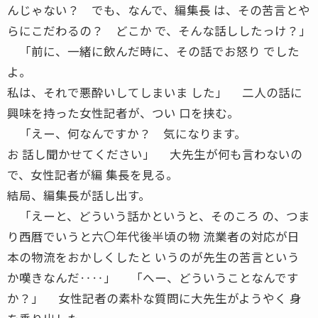
んじゃない？ でも、なんで、編集長 は、その苦言とや
らにこだわるの？ どこか で、そんな話ししたっけ？」
「前に、一緒に飲んだ時に、その話でお怒り でした
よ。
私は、それで悪酔いしてしまいま した」 二人の話に
興味を持った女性記者が、つい 口を挟む。
「えー、何なんですか？ 気になります。
お 話し聞かせてください」 大先生が何も言わないの
で、女性記者が編 集長を見る。
結局、編集長が話し出す。
「えーと、どういう話かというと、そのころ の、つま
り西暦でいうと六〇年代後半頃の物 流業者の対応が日
本の物流をおかしくしたと いうのが先生の苦言という
か嘆きなんだ‥‥」 「へー、どういうことなんです
か？」 女性記者の素朴な質問に大先生がようやく 身