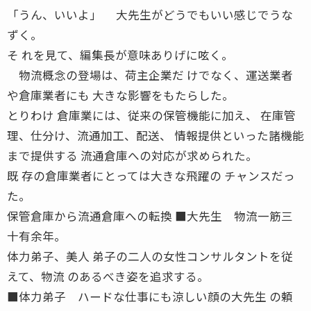
「うん、いいよ」 大先生がどうでもいい感じでうな
ずく。
そ れを見て、編集長が意味ありげに呟く。
物流概念の登場は、荷主企業だ けでなく、運送業者
や倉庫業者にも 大きな影響をもたらした。
とりわけ 倉庫業には、従来の保管機能に加え、 在庫管
理、仕分け、流通加工、配送、 情報提供といった諸機能
まで提供する 流通倉庫への対応が求められた。
既 存の倉庫業者にとっては大きな飛躍の チャンスだっ
た。
保管倉庫から流通倉庫への転換 ■大先生 物流一筋三
十有余年。
体力弟子、美人 弟子の二人の女性コンサルタントを従
えて、物流 のあるべき姿を追求する。
■体力弟子 ハードな仕事にも涼しい顔の大先生 の頼