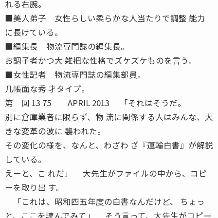
れる右腕。
■美人弟子 女性らしい柔らかな人当たりで調整 能力
に長けている。
■編集長 物流専門誌の編集長。
お調子者かつ大 雑把な性格でズケズケものを言う。
■女性記者 物流専門誌の編集部員。
几帳面な秀 才タイプ。
第 回 13 75 APRIL 2013 「それはそうだ。
別に倉庫業者に限らず、物 流に関係する人はみんな、大
きな変革の波に 襲われた。
その変化の様を、なんと、わざわ ざ『運輸白書』が解説
している。
えーと、こ れだ」 大先生がファイルの中から、コピ
ーを取り出 す。
「これは、昭和四五年度の白書なんだけど、 ちょっ
と、ここを読んでみて」 そう言って、大先生がコピー