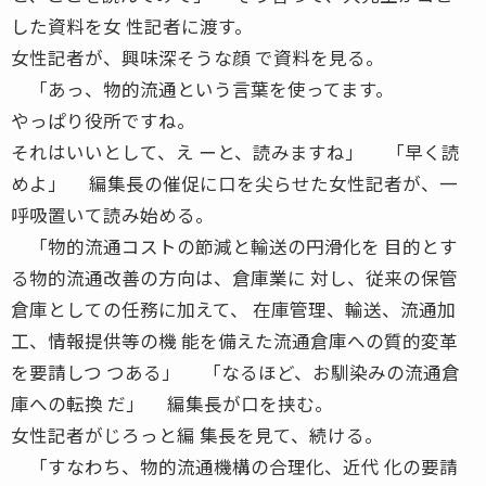
した資料を女 性記者に渡す。
女性記者が、興味深そうな顔 で資料を見る。
「あっ、物的流通という言葉を使ってます。
やっぱり役所ですね。
それはいいとして、え ーと、読みますね」 「早く読
めよ」 編集長の催促に口を尖らせた女性記者が、一
呼吸置いて読み始める。
「物的流通コストの節減と輸送の円滑化を 目的とす
る物的流通改善の方向は、倉庫業に 対し、従来の保管
倉庫としての任務に加えて、 在庫管理、輸送、流通加
工、情報提供等の機 能を備えた流通倉庫への質的変革
を要請しつ つある」 「なるほど、お馴染みの流通倉
庫への転換 だ」 編集長が口を挟む。
女性記者がじろっと編 集長を見て、続ける。
「すなわち、物的流通機構の合理化、近代 化の要請