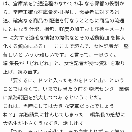
は、倉庫業を流通過程のなかでの単 なる保管の役割か
ら、常時正確な在庫量を把 握し、需要者に対する迅
速、確実なる商品の 配送を行なうとともに商品の流通
にともなう 仕訳、梱包、軽度の加工および荷主メーカ
ー に対する適確な情報の提供などその活動範囲 を拡大
化する傾向にある」 ここまで読んで、女性記者が「堅
苦しいと いうか難しいです」と言って、一息つく。
編 集長が「どれどれ」と、女性記者が持つ資料 を取り
上げ、読み直す。
「要するに、ドンと入ったものをドンと出す という
ことではなくて、いまでは当たり前な 物流センター業務
に業務範囲を拡大しつつあ るということだ。
これは、当時にしては大き な変革だったでしょう
ね？」 業務請負に甘んじてしまった 編集長の感想に
大先生が小さくうなずき、話 し出す。
「でも、そういう変化は、その白書よりず っと前の