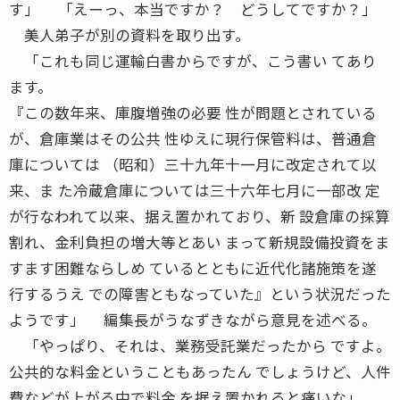
す」 「えーっ、本当ですか？ どうしてですか？」
美人弟子が別の資料を取り出す。
「これも同じ運輸白書からですが、こう書い てあり
ます。
『この数年来、庫腹増強の必要 性が問題とされている
が、倉庫業はその公共 性ゆえに現行保管料は、普通倉
庫については （昭和）三十九年十一月に改定されて以
来、ま た冷蔵倉庫については三十六年七月に一部改 定
が行なわれて以来、据え置かれており、新 設倉庫の採算
割れ、金利負担の増大等とあい まって新規設備投資をま
すます困難ならしめ ているとともに近代化諸施策を遂
行するうえ での障害ともなっていた』という状況だった
ようです」 編集長がうなずきながら意見を述べる。
「やっぱり、それは、業務受託業だったから ですよ。
公共的な料金ということもあったん でしょうけど、人件
費などが上がる中で料金 を据え置かれると痛いな」