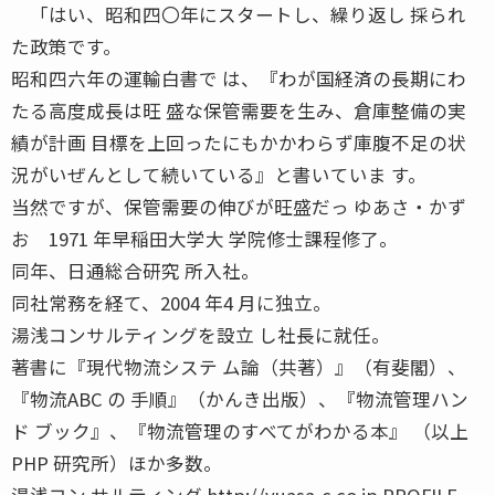
「はい、昭和四〇年にスタートし、繰り返し 採られ
た政策です。
昭和四六年の運輸白書で は、『わが国経済の長期にわ
たる高度成長は旺 盛な保管需要を生み、倉庫整備の実
績が計画 目標を上回ったにもかかわらず庫腹不足の状
況がいぜんとして続いている』と書いていま す。
当然ですが、保管需要の伸びが旺盛だっ ゆあさ・かず
お 1971 年早稲田大学大 学院修士課程修了。
同年、日通総合研究 所入社。
同社常務を経て、2004 年4 月に独立。
湯浅コンサルティングを設立 し社長に就任。
著書に『現代物流システ ム論（共著）』（有斐閣）、
『物流ABC の 手順』（かんき出版）、『物流管理ハン
ド ブック』、『物流管理のすべてがわかる本』 （以上
PHP 研究所）ほか多数。
湯浅コン サルティング http://yuasa-c.co.jp PROFILE