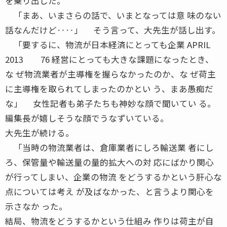
を乗り出した。
「まあ、いまさらの話で、いまとなっては意 味のない
話なんだけど‥‥」 そう言って、大先生が話し出す。
「要するに、物流が日本経済にとっても企業 APRIL
2013 76 経営にとっても大きな課題になったとき、
な ぜ物流業者が主導権を握らなかったのか、な ぜ荷主
に主導権を取られてしまったのかとい う、まあ愚痴だ
な」 女性記者も弟子たちも神妙な顔で聞いてい る。
編集長が嬉しそうな顔でうなずいている。
大先生が続ける。
「当時の物流業者は、倉庫業者にしろ輸送業 者にし
ろ、保管量や輸送量の量的拡大への対 応にばかり関心
が行ってしまい、企業の物流 をどうするかという肝心な
点については考え が及ばなかった、と言うより関心を
示さなか った。
結局、物流をどうするかという仕組み 作りは荷主が自