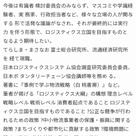
今後は有識者 検討委員会のみならず、マスコミや学識経
験者、実 務家、行政担当者など、様々な立場の人が関与
する 形で活発な議論がなされ、それが最終的には実行
力 を伴う形態で、ロジスティクス立国を目指すものと
なるよう期待したい。
てらしま・まさなお 富士総合研究所、流通経済研究所
を 経て現職。
日本ロジスティクスシステ ム協会調査研究委員会委員、
日本ボ タンタリーチェーン協会講師等を務め る。
著書に『事例で学ぶ物流戦略（白 桃書房）』など。
筆者が掲げる「ロジスティクス大綱」の構想 理念レベル
戦略レベル 戦術レベル 消費者起点であること ロジステ
ィクス立国を目指すものであること ?公正な競争が行わ
れるための政策 ?中小物流事業者の保護・振興に関する
政策 ?まちづくりや都市化に貢献する政策 ?環境問題に