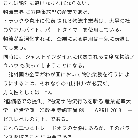
これは絶対に避けなければならない。
物流業界 は労働集約型の産業である。
トラックや倉庫に代表 される物流事業者は、大量の社
員やアルバイト、パ ートタイマーを使用している。
物流が空洞化すれば、 企業による雇用は一気に衰退し
てしまう。
同時に、 ジャストインタイムに代表される高度な物流ノ
ウハウ も失ってしまうことになる。
諸外国の企業がわが国において物流業務を行うに よ
うにするには、それなりの?仕掛け?が必要だ。
方向性としては二つ。
?低価格での提供、?物流サ 物流行政を斬る 産業能率大
学 経営学部 准教授 寺嶋正尚 89 APRIL 2013 ー
ビスレベルの向上、である。
これら二つはトレー ドオフの関係にあるが、そのバラ
ンスを取ることが 重要である。