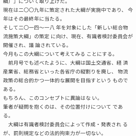
綱）」について取り上げた。
現在は二〇〇九年に策定された大綱が実施中であり、 今
年はその最終年に当たる。
そして二〇一四〜一八 年を対象にした「新しい総合物
流施策大綱」の策定 に向け、現在、有識者検討委員会が
開催され、議 論されている。
今月もこの大綱について考えてみる ことにする。
前月号でも述べたように、大綱は国土交通省、経 済
産業省、総務省といった各省庁の縦割りを廃し、 物流
政策の総合的かつ一体的な展開を目指すという もので
ある。
もちろん、このコンセプトに異論はな い。
筆者が疑問を抱くのは、その位置付けについて であ
る。
大綱は有識者検討委員会によって作成・発表され る
が、罰則規定などの法的拘束力が一切ない。