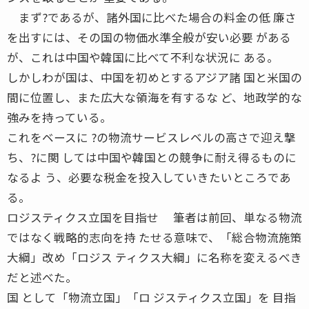
まず?であるが、諸外国に比べた場合の料金の低 廉さ
を出すには、その国の物価水準全般が安い必要 がある
が、これは中国や韓国に比べて不利な状況に ある。
しかしわが国は、中国を初めとするアジア諸 国と米国の
間に位置し、また広大な領海を有するな ど、地政学的な
強みを持っている。
これをベースに ?の物流サービスレベルの高さで迎え撃
ち、?に関 しては中国や韓国との競争に耐え得るものに
なるよ う、必要な税金を投入していきたいところであ
る。
ロジスティクス立国を目指せ 筆者は前回、単なる物流
ではなく戦略的志向を持 たせる意味で、「総合物流施策
大綱」改め「ロジス ティクス大綱」に名称を変えるべき
だと述べた。
国 として「物流立国」「ロ ジスティクス立国」を 目指