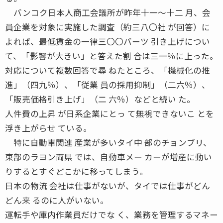
バンコク日本人商工会議所が昨年十一〜十二 月、会
員企業を対象に実施した調査（約三八〇社 が回答）に
よれば、最低賃金の一律三〇〇バーツ 引き上げについ
て、「影響が大きい」と答えた割 合は三一％に上った。
対応について複数回答で尋 ねたところ、「機械化の推
進」（四九％）、「従業 員の採用抑制」（二六％）、
「販売価格引き上げ」（二 六％）などと続い た。
人件費の上昇 が日系企業にとっ て無視できないこ とを
浮き上がらせ ている。
特に自動車関連 産業が多いタイ中 部のチョンブリ、
東部のラヨン両県 では、自動車メー カーが増産に動い
りするとすぐどこかに移ってしまう。
日本の物流 会社は仕事がないが、タイでは仕事がどん
どん来 るのに人がいない。
運転手や庫内作業員だけでな く、業務を管理するマネー