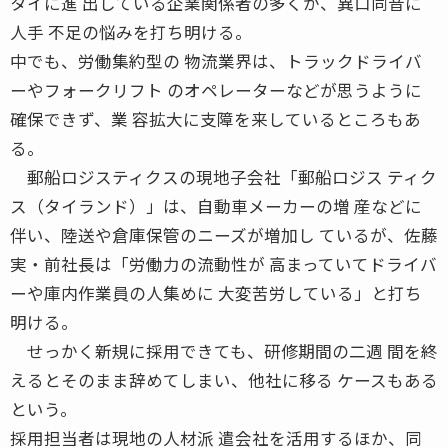
タイに進 出している企業関係者の多くが、異口同音に
人手 不足の悩みを打ち明ける。
中でも、労働集約型の 物流業界は、トラックドライバ
ーやフォークリフト のオペレーターなどが思うように
確保できず、業 容拡大に支障を来しているところもあ
る。
郵船ロジスティクスの現地子会社「郵船ロジス ティク
ス（タイランド）」は、自動車メーカーの増 産などに
伴い、陸送や倉庫保管のニーズが増加し ているが、佐藤
実・前社長は「労働力の流動性が 高まっていてドライバ
ーや庫内作業員の人集めに 大変苦労している」と打ち
明ける。
せっかく新規に採用できても、研修期間の二週 間を終
えるとそのまま辞めてしまい、他社に移る ケースもある
という。
採用担当者は現地の人材派 遣会社を活用するほか、同