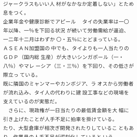
ジャークラスもいい人 材がなかなか定着しない」とため
息をつく。
企業年金や健康診断でアピール タイの失業率は一〇
年以降、一％を下回る状況 が続いて労働需給が逼迫、
一二年十二月はわずか 〇・五％にとどまっている。
ＡＳＥＡＮ加盟国の 中でも、タイよりも一人当たりの
ＧＤＰ（国内総 生産）が大きいシンガポール（一・
八％）やマレ ーシア（三・三％）を下回り、その低さが
際立っ ている。
既に隣国のミャンマーやカンボジア、ラ オスから労働者
が流れ込み、タイ人の代わりに建 設工事などの現場を
支えているのが実態だ。
さらに、現政権が一日当たりの最低賃金額を大 幅に
引き上げたことが人手不足に拍車を掛けている。
たり、大型倉庫が相次ぎ開発されたりしているこ ともあ
り、作業員の人手不足が深刻化していると いう。