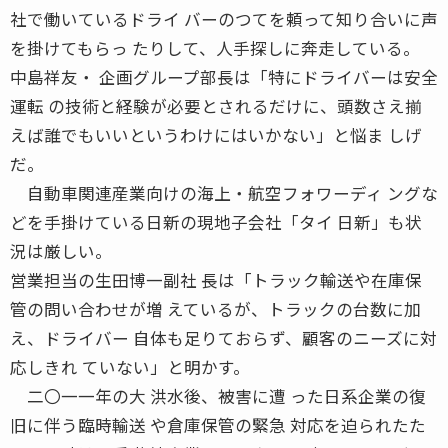
社で働いているドライ バーのつてを頼って知り合いに声
を掛けてもらっ たりして、人手探しに奔走している。
中島祥友・ 企画グループ部長は「特にドライバーは安全
運転 の技術と経験が必要とされるだけに、頭数さえ揃
えば誰でもいいというわけにはいかない」と悩ま しげ
だ。
自動車関連産業向けの海上・航空フォワーディ ングな
どを手掛けている日新の現地子会社「タイ 日新」も状
況は厳しい。
営業担当の生田博一副社 長は「トラック輸送や在庫保
管の問い合わせが増 えているが、トラックの台数に加
え、ドライバー 自体も足りておらず、顧客のニーズに対
応しきれ ていない」と明かす。
二〇一一年の大 洪水後、被害に遭 った日系企業の復
旧に伴う臨時輸送 や倉庫保管の緊急 対応を迫られたた