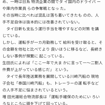
め、一時は日系 物流企業の間でタ イ国内のドライバ ー
や庫内作業員 らの争奪戦となっ た。
その当時に比べれば混乱は落ち着いてきたも のの、人
手不足自体は抜本的には改善されていない。
タイ日新も支払う運行手当を増やすなどの対策 を講
じている。
しかし、運転手が一カ月勤務して 給料を受け取ると、そ
の金額を他社と比べてより 良いほうに移るなど、長続き
しない事例が頻繁に 起こっている。
生田氏によれば「ここ一年で大ま かに言って一〜二割人
件費が上がっている感じだ」 という。
タイで長年陸送業務を展開している川崎汽船の 現地
子会社「泰国川崎汽船」も、トレーラーの運 転手など
の人手不足に悩まされているという。
増 田光雄総合物流部長は「運転手確保のためにい ろい
ろなところに頭を下げて回っている。