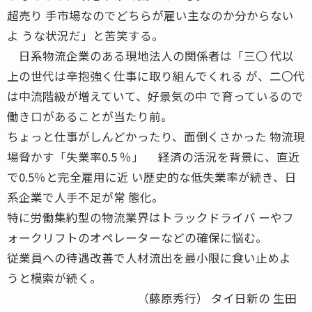
超売り 手市場なのでどちらが雇い主なのか分からない
よ うな状況だ」と苦笑する。
日系物流企業のある現地法人の関係者は「三〇 代以
上の世代は辛抱強く仕事に取り組んでくれる が、二〇代
は中流階級が増えていて、好景気の中 で育っているので
働き口があることが当たり前。
ちょっと仕事がしんどかったり、面倒くさかった 物流現
場脅かす「失業率0.5 ％」 経済の活況を背景に、直近
で0.5％と完全雇用に近 い歴史的な低失業率が続き、日
系企業で人手不足が常 態化。
特に労働集約型の物流業界はトラックドライバ ーやフ
ォークリフトのオペレーターなどの確保に悩む。
従業員への待遇改善で人材流出を最小限に食い止めよ
うと模索が続く。
（藤原秀行） タイ日新の 生田