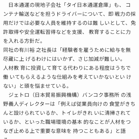
日本通運の現地子会社「タイ日本通運倉庫」も、 コ
ンテナ輸送などを担うドライバーについて、即 戦力の採
用だけでは必要な人員を維持するのは難 しいとして、免
許取得や安全運転習得などを支援、 教育することに力
を入れる方針だ。
同社の有川裕 之社長は「経験者を雇うために給与を無
尽蔵に上 げるわけにはいかず、さじ加減が難しい。
人材教 育に投資して育てる代わりにある程度はうちで
働 いてもらえるような仕組みを考えていかないとい け
ない」と頭を悩ませている。
ジェトロ（日本貿易振興機構）バンコク事務所 の浅
野義人ディレクターは「例えば従業員向けの 食堂がきち
んと設けられているか、トイレがきれ いに清掃されて
いるか、といった職場環境の基本 的なことが人材をつ
なぎ止める上で重要な意味を 持つこともある」と語