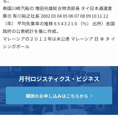
る。
泰国川崎汽船の 増田光雄総合物流部長 タイ日本通運倉
庫の 有川裕之社長 2002 03 04 05 06 07 08 09 10 11 12
（年） 平均失業率の推移 6 5 4 3 2 1 0 （％） 出所）各国
政府の公表統計を基に作成。
マレーシアの２０１２年は未公表 マレーシア 日 本 タ イ
シンガポール
月刊ロジスティクス・ビジネス
購読のお申し込みはこちらから