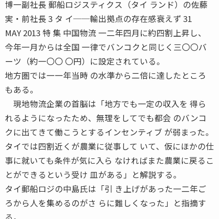
博一副社長 郵船ロジスティクス（タイ ランド）の佐藤
実・前社長 3 タ イ──輸出拠点の存在感衰えず 31
MAY 2013 特 集 中国物流 一二年四月に約四割上昇し、
今年一月からは全国 一律でバンコクと同じく三〇〇バ
ーツ（約一〇〇 〇円）に設定されている。
地方圏では一一年当時 の水準から二倍に達したところ
もある。
現地物流企業の首脳は「地方でも一定の収入を 得ら
れるようになったため、無理をしてでも都会 のバンコ
クに出てきて働こうとするインセンティブ が弱まった。
タイでは四割近くが農業に従事して いて、仮にほかの仕
事に就いても条件が気に入ら なければまた農業に戻るこ
とができるという受け 皿がある」と解説する。
タイ郵船ロジの中島氏は「引 き上げがあった一二年ご
ろから人を集めるのがさ らに難しくなった」と指摘す
る。