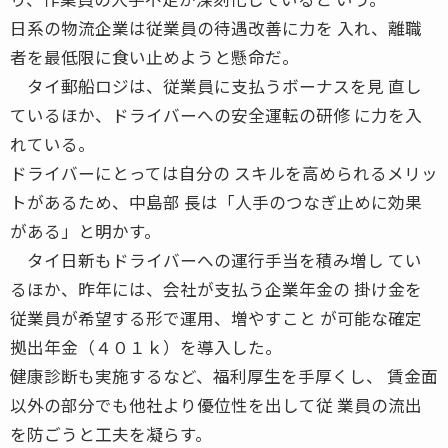
日系の物流企業は従業員の待遇改善に力を 入れ、離職
者を最低限に食い止めようと懸命だ。
タイ郵船ロジは、従業員に支払うボーナスを見 直し
ているほか、ドライバーへの安全運転の研修 に力を入
れている。
ドライバーにとっては自分の スキルを高められるメリッ
トがあるため、中島部 長は「人手のつなぎ止めに効果
がある」と明かす。
タイ日新もドライバーへの運行手当を積み増し てい
るほか、昨年には、会社が支払う企業年金の 掛け金を
従業員が希望する形で運用、増やすこと が可能な確定
拠出年金（４０１ｋ）を導入した。
健康診断も実施するなど、福利厚生を手厚くし、 賃金面
以外の部分でも他社より優位性を出して従 業員の流出
を防ごうと工夫を凝らす。